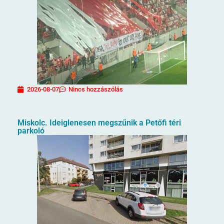
2026-08-07
Nincs hozzászólás
Miskolc. Ideiglenesen megszűnik a Petőfi téri
parkoló