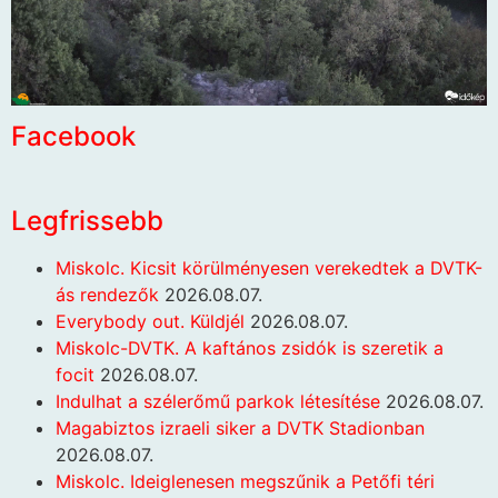
Facebook
Legfrissebb
Miskolc. Kicsit körülményesen verekedtek a DVTK-
ás rendezők
2026.08.07.
Everybody out. Küldjél
2026.08.07.
Miskolc-DVTK. A kaftános zsidók is szeretik a
focit
2026.08.07.
Indulhat a szélerőmű parkok létesítése
2026.08.07.
Magabiztos izraeli siker a DVTK Stadionban
2026.08.07.
Miskolc. Ideiglenesen megszűnik a Petőfi téri