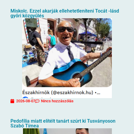
Miskolc. Ezzel akarják ellehetetleníteni Tocát -lásd
győri közgyűlés
2026-08-07
Nincs hozzászólás
Pedofília miatt elítélt tanárt szúrt ki Tusványoson
Szabó Tímea