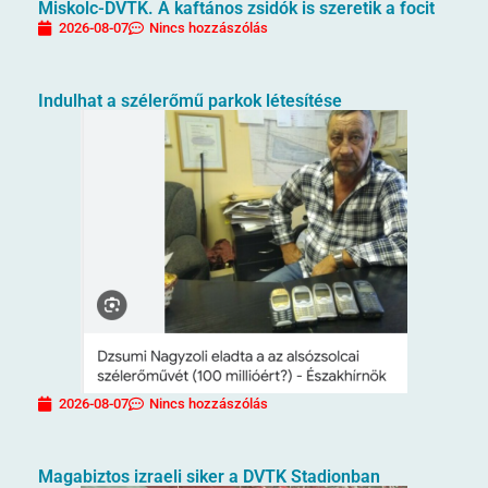
Miskolc-DVTK. A kaftános zsidók is szeretik a focit
2026-08-07
Nincs hozzászólás
Indulhat a szélerőmű parkok létesítése
2026-08-07
Nincs hozzászólás
Magabiztos izraeli siker a DVTK Stadionban