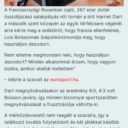
A franciaországi Rouenban zajló, 267 ezer dollár
összdíjazású salakpályás női tornán a brit Harriet Dart
a második szett közepén az egyik térfélcsere végénél
arra kérte meg a székbírót, hogy francia ellenfelének,
Lois Boissonnak (képünkön)mondja meg, hogy
használjon dezodort.
Nem lehetne megmondani neki, hogy használjon
dezodort? Minden alkalommal érzem, hogy nagyon
büdös, amikor elsétál mellettem”
– idézte a szavait az
eurosport.hu.
Dart megnyilvánulásakor az eredmény 6:0, 4:3 volt
Boisson javára, így minden bizonnyal sportszerűtlen
megnyilvánulását a frusztrációja váltotta ki.
A mérkőzésvezető nem reagált a szavaira, így a
találkozó tovább folytatódott és két játékkal később