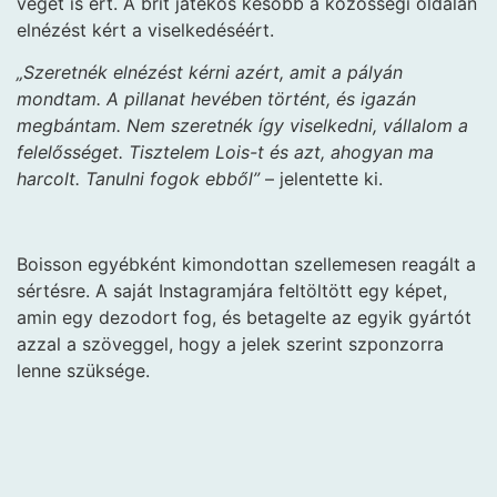
véget is ért. A brit játékos később a közösségi oldalán
elnézést kért a viselkedéséért.
„Szeretnék elnézést kérni azért, amit a pályán
mondtam. A pillanat hevében történt, és igazán
megbántam. Nem szeretnék így viselkedni, vállalom a
felelősséget. Tisztelem Lois-t és azt, ahogyan ma
harcolt. Tanulni fogok ebből”
– jelentette ki.
Boisson egyébként kimondottan szellemesen reagált a
sértésre. A saját Instagramjára feltöltött egy képet,
amin egy dezodort fog, és betagelte az egyik gyártót
azzal a szöveggel, hogy a jelek szerint szponzorra
lenne szüksége.