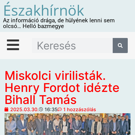
Északhírnök
Az információ drága, de hülyének lenni sem
olcsó… Helló bazmegye
Miskolci virilisták.
Henry Fordot idézte
Bihall Tamás
2025.03.30.
16:35
1 hozzászólás