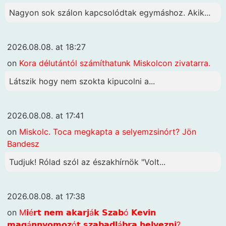
Nagyon sok szálon kapcsolódtak egymáshoz. Akik...
2026.08.08. at 18:27
on
Kora délutántól számíthatunk Miskolcon zivatarra.
Látszik hogy nem szokta kipucolni a...
2026.08.08. at 17:41
on
Miskolc. Toca megkapta a selyemzsinórt? Jön
Bandesz
Tudjuk! Rólad szól az északhírnök "Volt...
2026.08.08. at 17:38
on
M𝗶é𝗿𝘁 𝗻𝗲𝗺 𝗮𝗸𝗮𝗿𝗷á𝗸 𝗦𝘇𝗮𝗯ó 𝗞𝗲𝘃𝗶𝗻
𝗺𝗮𝗴á𝗻𝗻𝘆𝗼𝗺𝗼𝘇ó𝘁 𝘀𝘇𝗮𝗯𝗮𝗱𝗹á𝗯𝗿𝗮 𝗵𝗲𝗹𝘆𝗲𝘇𝗻𝗶?