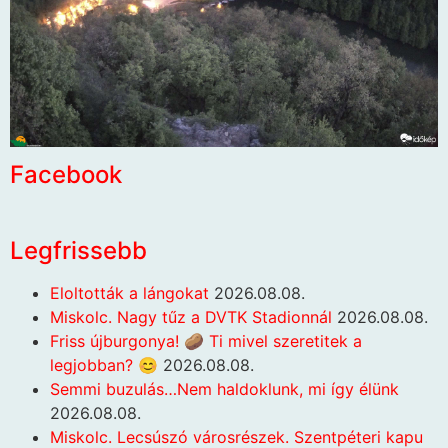
Facebook
Legfrissebb
Eloltották a lángokat
2026.08.08.
Miskolc. Nagy tűz a DVTK Stadionnál
2026.08.08.
Friss újburgonya! 🥔 Ti mivel szeretitek a
legjobban? 😊
2026.08.08.
Semmi buzulás…Nem haldoklunk, mi így élünk
2026.08.08.
Miskolc. Lecsúszó városrészek. Szentpéteri kapu