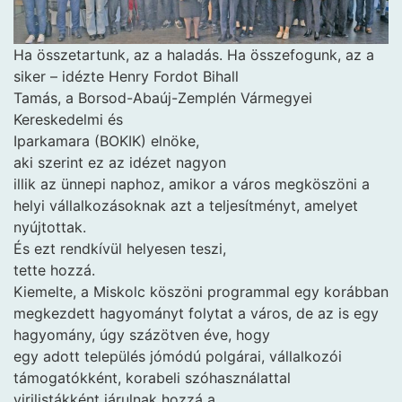
Ha összetartunk, az a haladás. Ha összefogunk, az a
siker – idézte Henry Fordot Bihall
Tamás, a Borsod-Abaúj-Zemplén Vármegyei
Kereskedelmi és
Iparkamara (BOKIK) elnöke,
aki szerint ez az idézet nagyon
illik az ünnepi naphoz, amikor a város megköszöni a
helyi vállalkozásoknak azt a teljesítményt, amelyet
nyújtottak.
És ezt rendkívül helyesen teszi,
tette hozzá.
Kiemelte, a Miskolc köszöni programmal egy korábban
megkezdett hagyományt folytat a város, de az is egy
hagyomány, úgy százötven éve, hogy
egy adott település jómódú polgárai, vállalkozói
támogatókként, korabeli szóhasználattal
virilistákként járulnak hozzá a