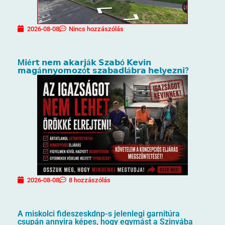
2026-08-08
Nincs hozzászólás
M𝗶é𝗿𝘁 𝗻𝗲𝗺 𝗮𝗸𝗮𝗿𝗷á𝗸 𝗦𝘇𝗮𝗯ó 𝗞𝗲𝘃𝗶𝗻
𝗺𝗮𝗴á𝗻𝗻𝘆𝗼𝗺𝗼𝘇ó𝘁 𝘀𝘇𝗮𝗯𝗮𝗱𝗹á𝗯𝗿𝗮 𝗵𝗲𝗹𝘆𝗲𝘇𝗻𝗶?
2026-08-08
8 hozzászólás
A miskolci fideszeskdnp-s jelenlegi garnitúra
csupán annyira képes, hogy egymást a Szinvába