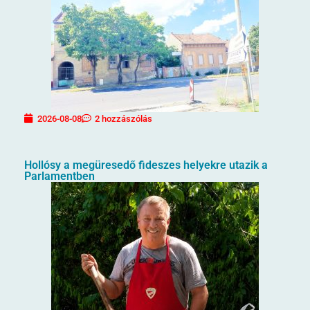
2026-08-08
2 hozzászólás
Hollósy a megüresedő fideszes helyekre utazik a
Parlamentben