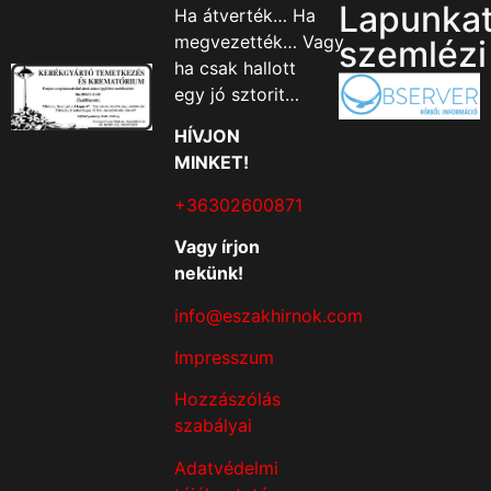
Lapunka
Ha átverték… Ha
megvezették… Vagy
szemlézi
ha csak hallott
egy jó sztorit…
HÍVJON
MINKET!
+36302600871
Vagy írjon
nekünk!
info@eszakhirnok.com
Impresszum
Hozzászólás
szabályai
Adatvédelmi