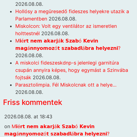
2026.08.08.
Hollósy a megüresedő fideszes helyekre utazik a
Parlamentben
2026.08.08.
Miskolcon: Volt egy ventilátor az ismeretlen
holttestnél
2026.08.08.
M𝗶é𝗿𝘁 𝗻𝗲𝗺 𝗮𝗸𝗮𝗿𝗷á𝗸 𝗦𝘇𝗮𝗯ó 𝗞𝗲𝘃𝗶𝗻
𝗺𝗮𝗴á𝗻𝗻𝘆𝗼𝗺𝗼𝘇ó𝘁 𝘀𝘇𝗮𝗯𝗮𝗱𝗹á𝗯𝗿𝗮 𝗵𝗲𝗹𝘆𝗲𝘇𝗻𝗶?
2026.08.08.
A miskolci fideszeskdnp-s jelenlegi garnitúra
csupán annyira képes, hogy egymást a Szinvába
fojtsák
2026.08.08.
Parasztolimpia. Fél Miskolcnak ott a helye…
2026.08.08.
Friss kommentek
2026.08.08. at 18:43
on
M𝗶é𝗿𝘁 𝗻𝗲𝗺 𝗮𝗸𝗮𝗿𝗷á𝗸 𝗦𝘇𝗮𝗯ó 𝗞𝗲𝘃𝗶𝗻
𝗺𝗮𝗴á𝗻𝗻𝘆𝗼𝗺𝗼𝘇ó𝘁 𝘀𝘇𝗮𝗯𝗮𝗱𝗹á𝗯𝗿𝗮 𝗵𝗲𝗹𝘆𝗲𝘇𝗻𝗶?