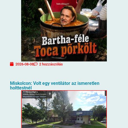
2026-08-08
2 hozzászólás
Miskolcon: Volt egy ventilátor az ismeretlen
holttestnél