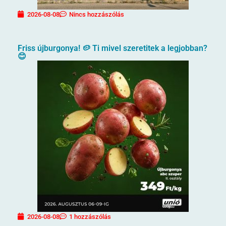
2026-08-08
Nincs hozzászólás
Friss újburgonya! 🥔 Ti mivel szeretitek a legjobban?
😊
2026-08-08
1 hozzászólás