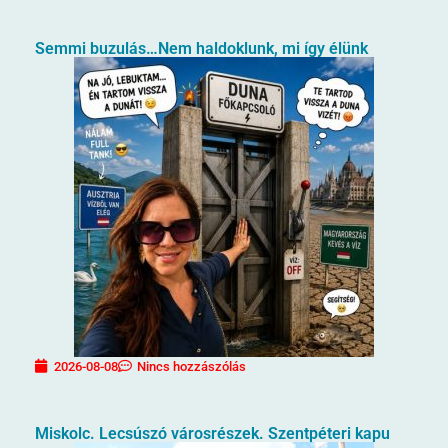
Semmi buzulás…Nem haldoklunk, mi így élünk
2026-08-08
Nincs hozzászólás
Miskolc. Lecsúszó városrészek. Szentpéteri kapu