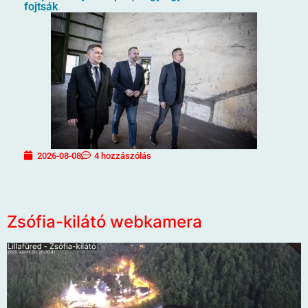
fojtsák
2026-08-08
4 hozzászólás
Zsófia-kilátó webkamera