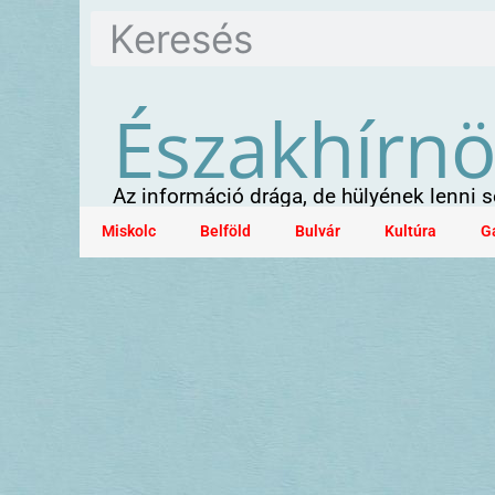
Északhírn
Az információ drága, de hülyének lenni
Miskolc
Belföld
Bulvár
Kultúra
G