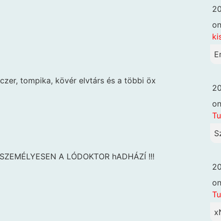
20
o
ki
E
er, tompika, kövér elvtárs és a többi öx
20
o
Tu
S
 SZEMÉLYESEN A LÓDOKTOR hADHÁZÍ !!!
20
o
Tu
x