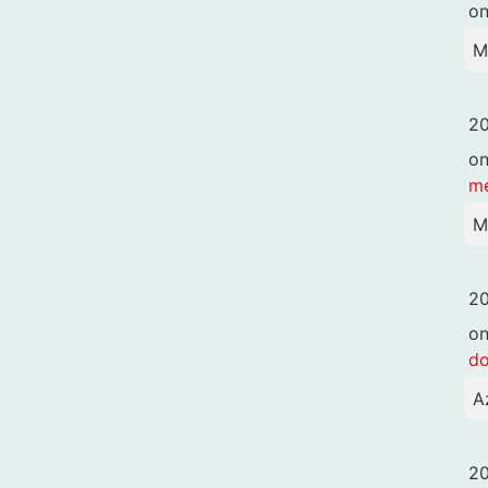
o
M
20
o
me
M
20
o
d
A
20