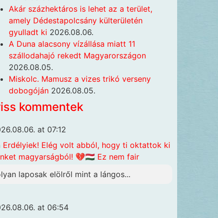
Akár százhektáros is lehet az a terület,
amely Dédestapolcsány külterületén
gyulladt ki
2026.08.06.
A Duna alacsony vízállása miatt 11
szállodahajó rekedt Magyarországon
2026.08.05.
Miskolc. Mamusz a vizes trikó verseny
dobogóján
2026.08.05.
riss kommentek
26.08.06. at 07:12
n
Erdélyiek! Elég volt abból, hogy ti oktattok ki
nket magyarságból! 💔🇭🇺 Ez nem fair
olyan laposak elölről mint a lángos...
26.08.06. at 06:54