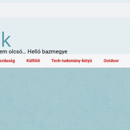
ök
 sem olcsó… Helló bazmegye
azdaság
Külföld
Tech-tudomány-kütyü
Outdoor