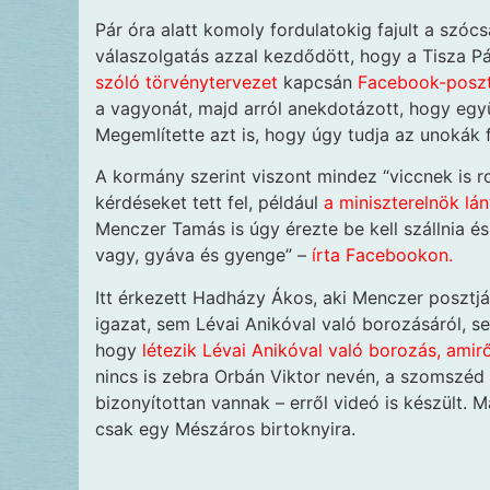
Pár óra alatt komoly fordulatokig fajult a szó
válaszolgatás azzal kezdődött, hogy a Tisza P
szóló törvénytervezet
kapcsán
Facebook-poszt
a vagyonát, majd arról anekdotázott, hogy együ
Megemlítette azt is, hogy úgy tudja az unokák 
A kormány szerint viszont mindez “viccnek is r
kérdéseket tett fel, például
a miniszterelnök lány
Menczer Tamás is úgy érezte be kell szállnia és 
vagy, gyáva és gyenge” –
írta Facebookon.
Itt érkezett Hadházy Ákos, aki Menczer posztj
igazat, sem Lévai Anikóval való borozásáról, s
hogy
létezik Lévai Anikóval való borozás, amirő
nincs is zebra Orbán Viktor nevén, a szomszéd 
bizonyítottan vannak – erről videó is készült. 
csak egy Mészáros birtoknyira.