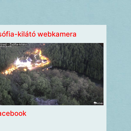
sófia-kilátó webkamera
acebook