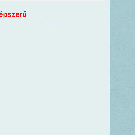
épszerű