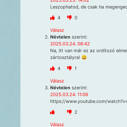
Leszophatod, de csak ha megenged
4
0
Válasz
Névtelen
szerint:
2025.03.24. 08:42
Na, itt van már ez az ordítozó elm
zártosztályra! 😀
4
1
Válasz
Névtelen
szerint:
2025.03.24. 11:06
https://www.youtube.com/watch?
2
Válasz