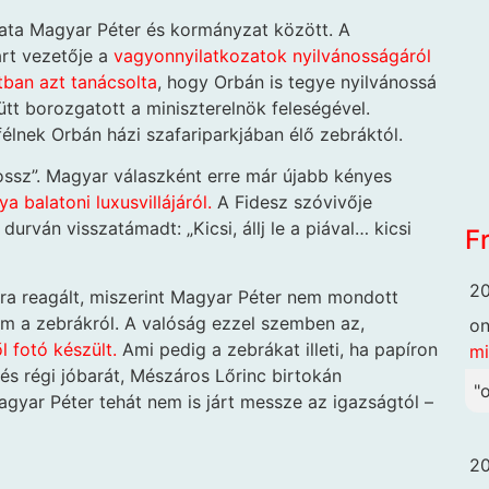
csata Magyar Péter és kormányzat között. A
árt vezetője a
vagyonnyilatkozatok nyilvánosságáról
ban azt tanácsolta
, hogy Orbán is tegye nyilvánossá
tt borozgatott a miniszterelnök feleségével.
félnek Orbán házi szafariparkjában élő zebráktól.
ossz”. Magyar válaszként erre már újabb kényes
a balatoni luxusvillájáról.
A Fidesz szóvivője
durván visszatámadt: „Kicsi, állj le a piával… kicsi
F
20
ára reagált, miszerint Magyar Péter nem mondott
em a zebrákról. A valóság ezzel szemben az,
o
l fotó készült.
Ami pedig a zebrákat illeti, ha papíron
mi
és régi jóbarát, Mészáros Lőrinc birtokán
"
Magyar Péter tehát nem is járt messze az igazságtól –
20