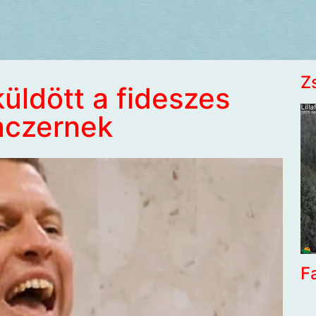
Z
üldött a fideszes
nczernek
F