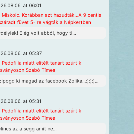
26.08.06. at 06:01
n
Miskolc. Korábban azt hazudták…A 9 centis
száradt füvet 5- re vágták a Népkertben
rdélyiek! Elég volt abból, hogy ti...
26.08.06. at 05:37
n
Pedofília miatt elítélt tanárt szúrt ki
sványoson Szabó Tímea
zipogd ki magad az facebook Zolika...:):):)...
26.08.06. at 05:31
n
Pedofília miatt elítélt tanárt szúrt ki
sványoson Szabó Tímea
Nincs az a segg amit ne...