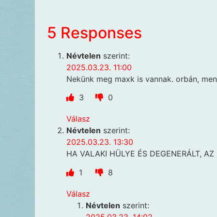
5 Responses
Névtelen
szerint:
2025.03.23. 11:00
Nekünk meg maxk is vannak. orbán, mencz
3
0
Válasz
Névtelen
szerint:
2025.03.23. 13:30
HA VALAKI HÜLYE ÉS DEGENERÁLT, AZ
1
8
Válasz
Névtelen
szerint:
2025.03.23. 14:02