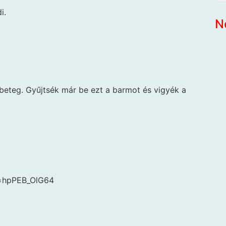
i.
N
ebeteg. Gyűjtsék már be ezt a barmot és vigyék a
v=hpPEB_OlG64