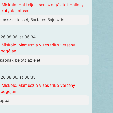
n
Miskolc. Hol teljesítsen szolgálatot Hollósy.
skutyák itatása
z asszisztensei, Barta és Bajusz is...
26.08.06. at 06:34
n
Miskolc. Mamusz a vizes trikó verseny
obogóján
akabnak bejött az élet
26.08.06. at 06:33
n
Miskolc. Mamusz a vizes trikó verseny
obogóján
oppá