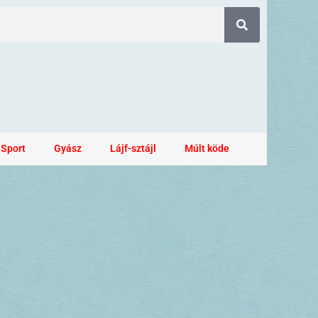
Sport
Gyász
Lájf-sztájl
Múlt köde