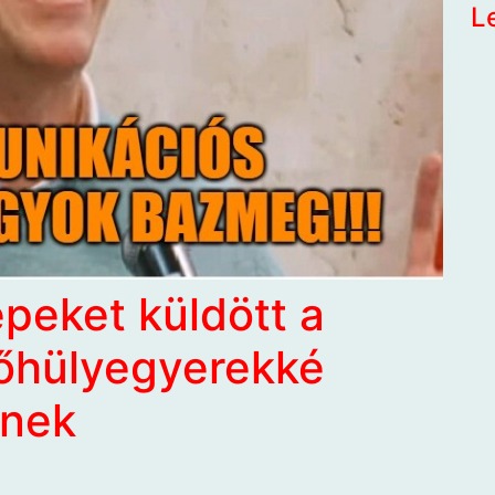
L
peket küldött a
főhülyegyerekké
rnek