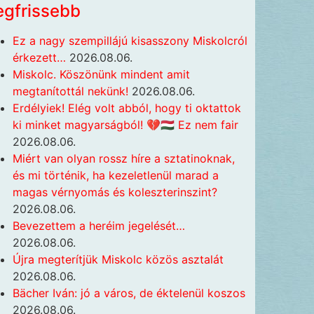
egfrissebb
Ez a nagy szempillájú kisasszony Miskolcról
érkezett…
2026.08.06.
Miskolc. Köszönünk mindent amit
megtanítottál nekünk!
2026.08.06.
Erdélyiek! Elég volt abból, hogy ti oktattok
ki minket magyarságból! 💔🇭🇺 Ez nem fair
2026.08.06.
Miért van olyan rossz híre a sztatinoknak,
és mi történik, ha kezeletlenül marad a
magas vérnyomás és koleszterinszint?
2026.08.06.
Bevezettem a heréim jegelését…
2026.08.06.
Újra megterítjük Miskolc közös asztalát
2026.08.06.
Bächer Iván: jó a város, de éktelenül koszos
2026.08.06.