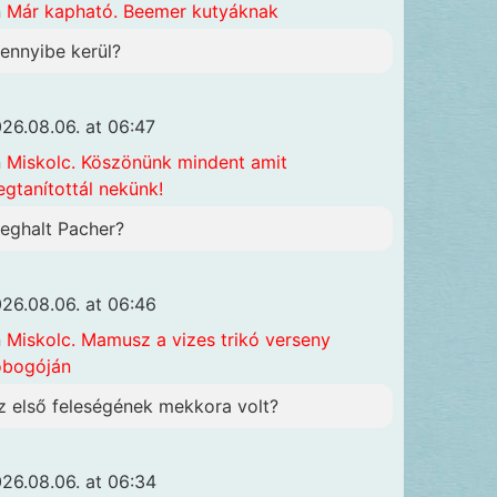
n
Már kapható. Beemer kutyáknak
ennyibe kerül?
26.08.06. at 06:47
n
Miskolc. Köszönünk mindent amit
gtanítottál nekünk!
eghalt Pacher?
26.08.06. at 06:46
n
Miskolc. Mamusz a vizes trikó verseny
obogóján
z első feleségének mekkora volt?
26.08.06. at 06:34