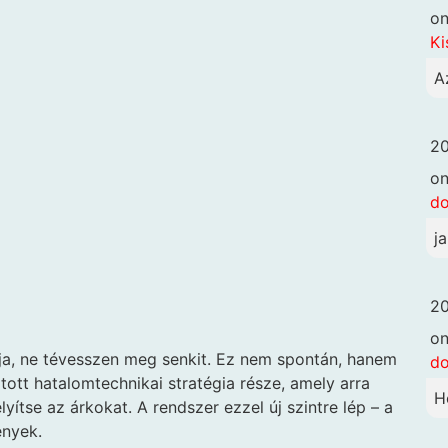
o
Ki
A
20
o
d
j
20
o
írja, ne tévesszen meg senkit. Ez nem spontán, hanem
d
atott hatalomtechnikai stratégia része, amely arra
H
lyítse az árkokat. A rendszer ezzel új szintre lép – a
ények.