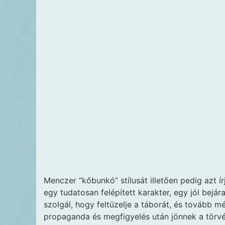
Menczer “kőbunkó” stílusát illetően pedig azt 
egy tudatosan felépített karakter, egy jól bejár
szolgál, hogy feltüzelje a táborát, és tovább mé
propaganda és megfigyelés után jönnek a törv