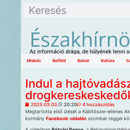
Északhírn
Az információ drága, de hülyének lenni
Miskolc
Belföld
Bulvár
Kultúra
G
Indul a hajtóvadás
drogkereskeskedő
2025.03.03.
20:20
4 hozzászólás
Megtartotta első ülését a Kábítószer-ellenes Ak
kormány
Facebook-oldalán
szombat reggel köz
A videóban
Rétvári Bence
, a Belügyminisztéri