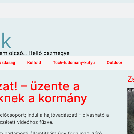
ök
 sem olcsó… Helló bazmegye
azdaság
Külföld
Tech-tudomány-kütyü
Outdoor
Z
zat! – üzente a
knek a kormány
ciócsoport; indul a hajtóvadászat! – olvasható a
zétett videóhoz fűzve.
um parlamenti államtitkára úgy fogalmaz: zéró