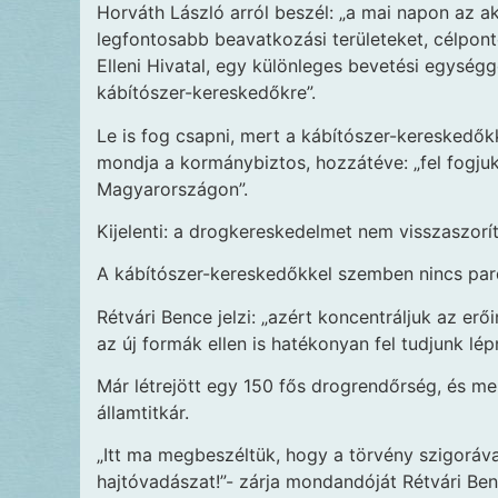
Horváth László arról beszél: „a mai napon az a
legfontosabb beavatkozási területeket, célpon
Elleni Hivatal, egy különleges bevetési egységg
kábítószer-kereskedőkre”.
Le is fog csapni, mert a kábítószer-kereskedők
mondja a kormánybiztos, hozzátéve: „fel fogju
Magyarországon”.
Kijelenti: a drogkereskedelmet nem visszaszorít
A kábítószer-kereskedőkkel szemben nincs pard
Rétvári Bence jelzi: „azért koncentráljuk az erő
az új formák ellen is hatékonyan fel tudjunk lépn
Már létrejött egy 150 fős drogrendőrség, és me
államtitkár.
„Itt ma megbeszéltük, hogy a törvény szigoráva
hajtóvadászat!”- zárja mondandóját Rétvári Ben