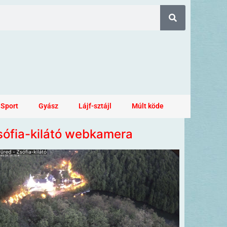
Sport
Gyász
Lájf-sztájl
Múlt köde
sófia-kilátó webkamera