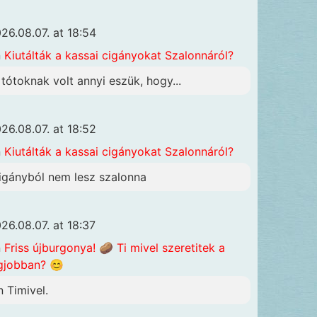
26.08.07. at 18:54
n
Kiutálták a kassai cigányokat Szalonnáról?
 tótoknak volt annyi eszük, hogy...
26.08.07. at 18:52
n
Kiutálták a kassai cigányokat Szalonnáról?
igányból nem lesz szalonna
26.08.07. at 18:37
n
Friss újburgonya! 🥔 Ti mivel szeretitek a
gjobban? 😊
n Timivel.