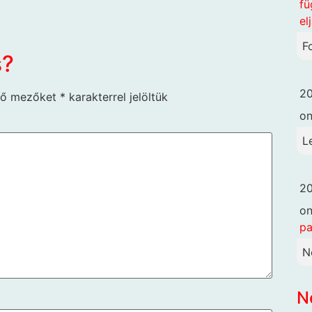
fü
el
F
s?
20
ző mezőket
*
karakterrel jelöltük
o
L
20
o
pa
N
N