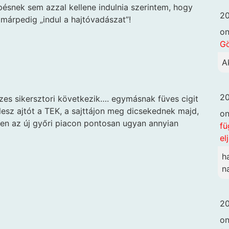
pésnek sem azzal kellene indulnia szerintem, hogy
20
 márpedig „indul a hajtóvadászat”!
o
G
A
20
es sikersztori következik…. egymásnak füves cigit
lesz ajtót a TEK, a sajttájon meg dicsekednek majd,
o
ben az új győri piacon pontosan ugyan annyian
fü
el
h
n
20
o