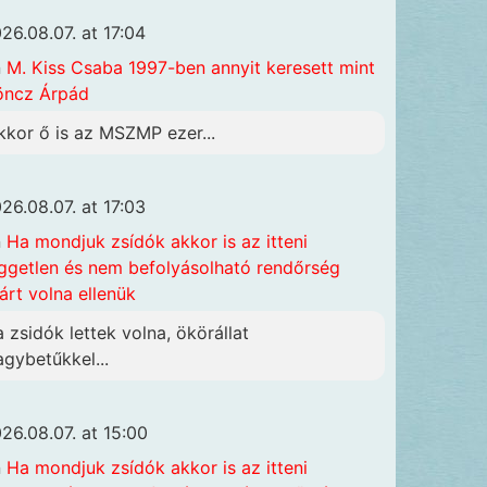
26.08.07. at 17:04
n
M. Kiss Csaba 1997-ben annyit keresett mint
öncz Árpád
kkor ő is az MSZMP ezer...
26.08.07. at 17:03
n
Ha mondjuk zsídók akkor is az itteni
ggetlen és nem befolyásolható rendőrség
járt volna ellenük
a zsidók lettek volna, ökörállat
agybetűkkel...
26.08.07. at 15:00
n
Ha mondjuk zsídók akkor is az itteni