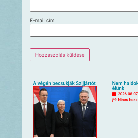
E-mail cím
A végén becsukják Szijjártót
Nem haldokl
élünk
2026-08-07
Nincs hozz