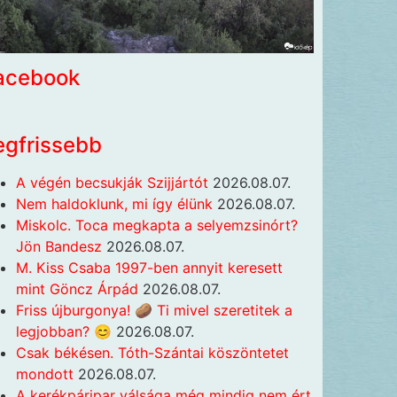
acebook
egfrissebb
A végén becsukják Szijjártót
2026.08.07.
Nem haldoklunk, mi így élünk
2026.08.07.
Miskolc. Toca megkapta a selyemzsinórt?
Jön Bandesz
2026.08.07.
M. Kiss Csaba 1997-ben annyit keresett
mint Göncz Árpád
2026.08.07.
Friss újburgonya! 🥔 Ti mivel szeretitek a
legjobban? 😊
2026.08.07.
Csak békésen. Tóth-Szántai köszöntetet
mondott
2026.08.07.
A kerékpáripar válsága még mindig nem ért