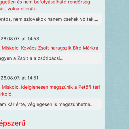
ggetlen és nem befolyásolható rendőrség
járt volna ellenük
ontos, nem szlovákok hanem csehek voltak....
26.08.07. at 14:58
n
Miskolc. Kovács Zsolt haragszik Bíró Márkra
egyen a Zsolt a a zsótibácsi...
26.08.07. at 14:51
n
Miskolc. Ideiglenesen megszűnik a Petőfi téri
rkoló
em kár érte, véglegesen is megszűnhetne...
épszerű