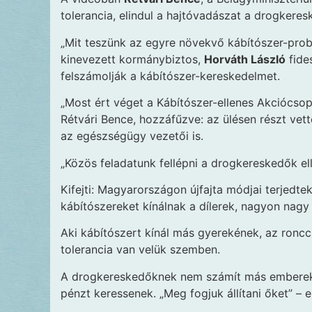
tolerancia, elindul a hajtóvadászat a drogkeres
„Mit teszünk az egyre növekvő kábítószer-prob
kinevezett kormánybiztos,
Horváth László
fide
felszámolják a kábítószer-kereskedelmet.
„Most ért véget a Kábítószer-ellenes Akciócsop
Rétvári Bence, hozzáfűzve: az ülésen részt vett
az egészségügy vezetői is.
„Közös feladatunk fellépni a drogkereskedők elle
Kifejti: Magyarországon újfajta módjai terjedt
kábítószereket kínálnak a dílerek, nagyon nag
Aki kábítószert kínál más gyerekének, az roncc
tolerancia van velük szemben.
A drogkereskedőknek nem számít más emberekne
pénzt keressenek. „Meg fogjuk állítani őket” – e