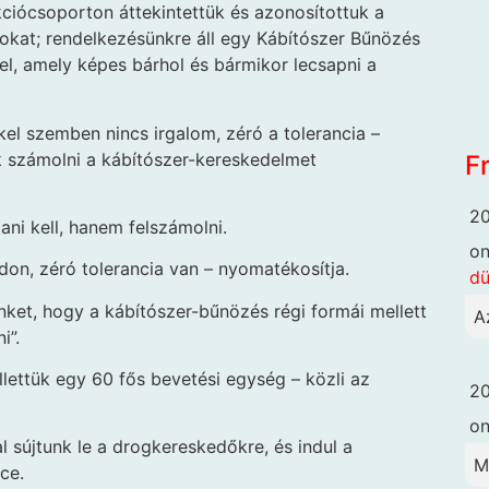
kciócsoporton áttekintettük és azonosítottuk a
tokat; rendelkezésünkre áll egy Kábítószer Bűnözés
el, amely képes bárhol és bármikor lecsapni a
kel szemben nincs irgalom, zéró a tolerancia –
k számolni a kábítószer-kereskedelmet
F
20
ani kell, hanem felszámolni.
o
on, zéró tolerancia van – nyomatékosítja.
dü
inket, hogy a kábítószer-bűnözés régi formái mellett
A
i”.
llettük egy 60 fős bevetési egység – közli az
20
o
l sújtunk le a drogkereskedőkre, és indul a
M
ce.