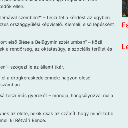
kedők ellen.
lémával szemben?” – teszi fel a kérdést az ügyben
F
szes országgyűlési képviselő. Kiemeli: első lépésként
ort első ülése a Belügyminisztériumban” – közli
L
ek a rendőrség, az oktatásügy, a szociális terület és
n”- szögezi le az államtitkár.
ek el a drogkereskedelemnek: nagyon olcsó
y számban.
sá teszi más gyerekét – mondja, hangsúlyozva: nulla
k az élete, nekik csak az számít, hogy minél több
meli ki Rétvári Bence.