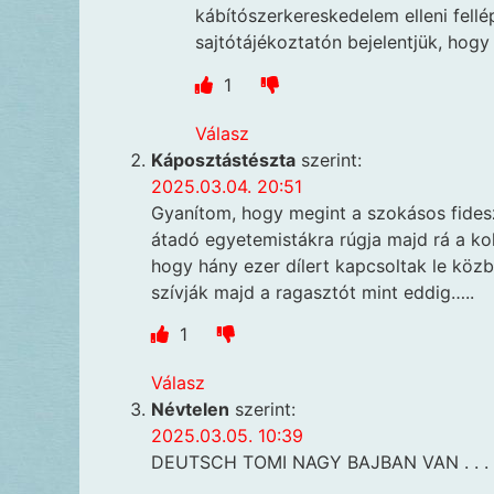
kábítószerkereskedelem elleni fellé
sajtótájékoztatón bejelentjük, hogy
1
Válasz
Káposztástészta
szerint:
2025.03.04. 20:51
Gyanítom, hogy megint a szokásos fidesz
átadó egyetemistákra rúgja majd rá a ko
hogy hány ezer dílert kapcsoltak le köz
szívják majd a ragasztót mint eddig…..
1
Válasz
Névtelen
szerint:
2025.03.05. 10:39
DEUTSCH TOMI NAGY BAJBAN VAN . . .