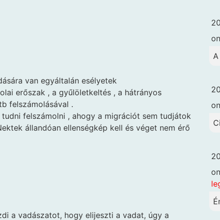
20
o
A
dására van egyáltalán esélyetek
20
lai erőszak , a gyűlöletkeltés , a hátrányos
tb felszámolásával .
o
udni felszámolni , ahogy a migrációt sem tudjátok
C
ektek állandóan ellenségkép kell és véget nem érő
20
o
le
É
i a vadászatot, hogy elijeszti a vadat, úgy a