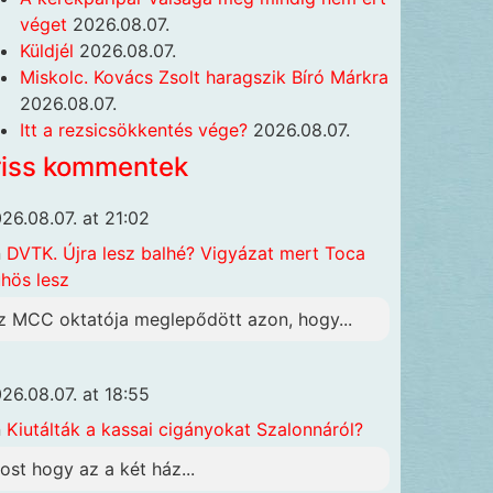
véget
2026.08.07.
Küldjél
2026.08.07.
Miskolc. Kovács Zsolt haragszik Bíró Márkra
2026.08.07.
Itt a rezsicsökkentés vége?
2026.08.07.
riss kommentek
26.08.07. at 21:02
n
DVTK. Újra lesz balhé? Vigyázat mert Toca
hös lesz
z MCC oktatója meglepődött azon, hogy...
26.08.07. at 18:55
n
Kiutálták a kassai cigányokat Szalonnáról?
ost hogy az a két ház...