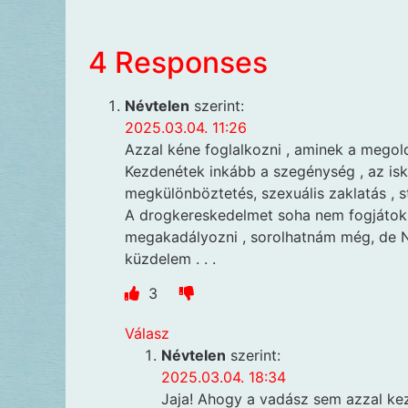
4 Responses
Névtelen
szerint:
2025.03.04. 11:26
Azzal kéne foglalkozni , aminek a megol
Kezdenétek inkább a szegénység , az isko
megkülönböztetés, szexuális zaklatás , s
A drogkereskedelmet soha nem fogjátok t
megakadályozni , sorolhatnám még, de N
küzdelem . . .
3
Válasz
Névtelen
szerint:
2025.03.04. 18:34
Jaja! Ahogy a vadász sem azzal kezd