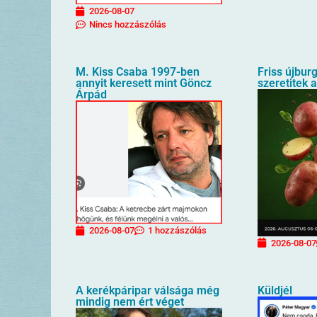
2026-08-07
Nincs hozzászólás
M. Kiss Csaba 1997-ben
Friss újbur
annyit keresett mint Göncz
szeretitek 
Árpád
2026-08-07
1 hozzászólás
2026-08-07
A kerékpáripar válsága még
Küldjél
mindig nem ért véget