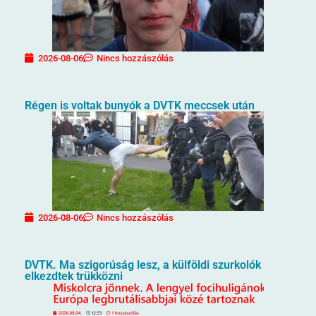
2026-08-06
Nincs hozzászólás
Régen is voltak bunyók a DVTK meccsek után
2026-08-06
Nincs hozzászólás
DVTK. Ma szigorúság lesz, a külföldi szurkolók
elkezdtek trükközni