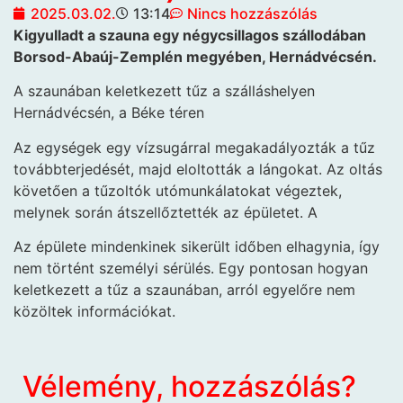
2025.03.02.
13:14
Nincs hozzászólás
Kigyulladt a szauna egy négycsillagos szállodában
Borsod-Abaúj-Zemplén megyében, Hernádvécsén.
A szaunában keletkezett tűz a szálláshelyen
Hernádvécsén, a Béke téren
Az egységek egy vízsugárral megakadályozták a tűz
továbbterjedését, majd eloltották a lángokat. Az oltás
követően a tűzoltók utómunkálatokat végeztek,
melynek során átszellőztették az épületet. A
Az épülete mindenkinek sikerült időben elhagynia, így
nem történt személyi sérülés. Egy pontosan hogyan
keletkezett a tűz a szaunában, arról egyelőre nem
közöltek információkat.
Vélemény, hozzászólás?