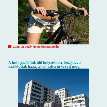
2026-08-06
Nincs hozzászólás
A betegszállítók ülő helyzetben, leszíjazva
szállították haza, ahol halva érkezett meg