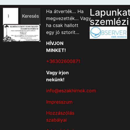
Lapunka
Ha átverték… Ha
Keresés
megvezették… Vagy
szemlézi
ha csak hallott
egy jó sztorit…
HÍVJON
MINKET!
+36302600871
Vagy írjon
nekünk!
info@eszakhirnok.com
Impresszum
Hozzászólás
szabályai