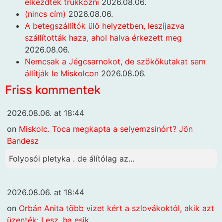
elkezdtek trükközni
2026.08.06.
(nincs cím)
2026.08.06.
A betegszállítók ülő helyzetben, leszíjazva
szállították haza, ahol halva érkezett meg
2026.08.06.
Nemcsak a Jégcsarnokot, de szökőkutakat sem
állítják le Miskolcon
2026.08.06.
Friss kommentek
2026.08.06. at 18:44
on
Miskolc. Toca megkapta a selyemzsinórt? Jön
Bandesz
Folyosói pletyka . de álítólag az...
2026.08.06. at 18:44
on
Orbán Anita több vizet kért a szlovákoktól, akik azt
üzenték: Lesz, ha esik