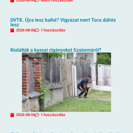
2026-08-06
Nincs hozzászólás
DVTK. Újra lesz balhé? Vigyázat mert Toca dühös
lesz
2026-08-06
1 hozzászólás
Kiutálták a kassai cigányokat Szalonnáról?
2026-08-06
1 hozzászólás