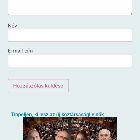
Név
E-mail cím
Tippeljen, ki lesz az új köztársasági elnök