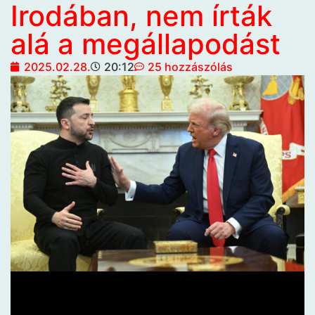
Irodában, nem írták
alá a megállapodást
2025.02.28.
20:12
25 hozzászólás