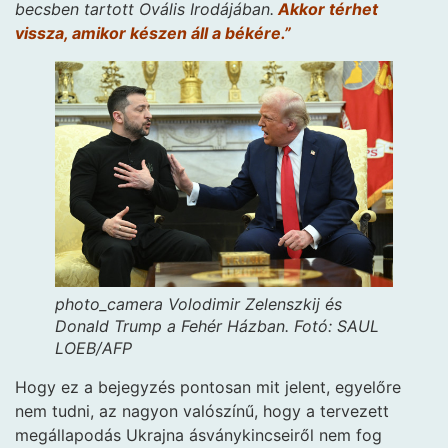
becsben tartott Ovális Irodájában.
Akkor térhet
vissza, amikor készen áll a békére.”
photo_camera
Volodimir Zelenszkij és
Donald Trump a Fehér Házban.
Fotó: SAUL
LOEB/AFP
Hogy ez a bejegyzés pontosan mit jelent, egyelőre
nem tudni, az nagyon valószínű, hogy a tervezett
megállapodás Ukrajna ásványkincseiről nem fog