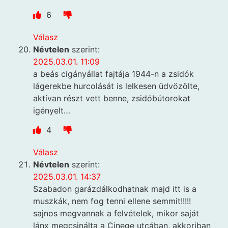
6
Válasz
Névtelen
szerint:
2025.03.01. 11:09
a beás cigányállat fajtája 1944-n a zsidók
lágerekbe hurcolását is lelkesen üdvözölte,
aktívan részt vett benne, zsidóbútorokat
igényelt…
4
Válasz
Névtelen
szerint:
2025.03.01. 14:37
Szabadon garázdálkodhatnak majd itt is a
muszkák, nem fog tenni ellene semmit!!!!!
sajnos megvannak a felvételek, mikor saját
lánx megcsinálta a Cinege utcában, akkoriban