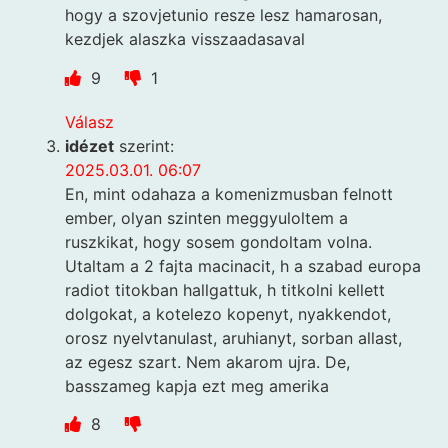
hogy a szovjetunio resze lesz hamarosan,
kezdjek alaszka visszaadasaval
9
1
Válasz
idézet
szerint:
2025.03.01. 06:07
En, mint odahaza a komenizmusban felnott
ember, olyan szinten meggyuloltem a
ruszkikat, hogy sosem gondoltam volna.
Utaltam a 2 fajta macinacit, h a szabad europa
radiot titokban hallgattuk, h titkolni kellett
dolgokat, a kotelezo kopenyt, nyakkendot,
orosz nyelvtanulast, aruhianyt, sorban allast,
az egesz szart. Nem akarom ujra. De,
basszameg kapja ezt meg amerika
8