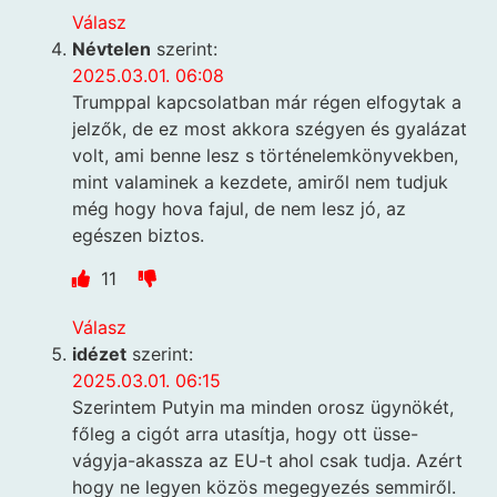
Válasz
Névtelen
szerint:
2025.03.01. 06:08
Trumppal kapcsolatban már régen elfogytak a
jelzők, de ez most akkora szégyen és gyalázat
volt, ami benne lesz s történelemkönyvekben,
mint valaminek a kezdete, amiről nem tudjuk
még hogy hova fajul, de nem lesz jó, az
egészen biztos.
11
Válasz
idézet
szerint:
2025.03.01. 06:15
Szerintem Putyin ma minden orosz ügynökét,
főleg a cigót arra utasítja, hogy ott üsse-
vágyja-akassza az EU-t ahol csak tudja. Azért
hogy ne legyen közös megegyezés semmiről.