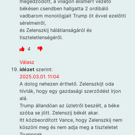
megedződött, a világon elismert vezető
békésen csendben hallgatta 2 ordibáló
vadbarom monológjait Trump öt évvel ezelőtti
sérelmeiről,
és Zelenszkij hálátlanságáról és
tiszteletlenségéről.
4
Válasz
idézet
szerint:
2025.03.01. 11:04
A dolog nehezen érthető. Zelenszkijt oda
hívták, hogy egy gazdasági szerződést írjon
alá.
Trump állandóan az üzletről beszélt, a béke
szóba se jött. Zelenszij békét akar.
Itt közbeordított Vance, hogy Zelenszkij nem
köszöni meg és nem adja meg a tiszteletet
Trumpnak.