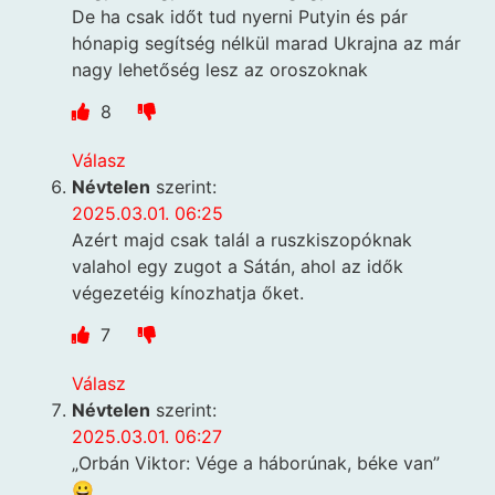
De ha csak időt tud nyerni Putyin és pár
hónapig segítség nélkül marad Ukrajna az már
nagy lehetőség lesz az oroszoknak
8
Válasz
Névtelen
szerint:
2025.03.01. 06:25
Azért majd csak talál a ruszkiszopóknak
valahol egy zugot a Sátán, ahol az idők
végezetéig kínozhatja őket.
7
Válasz
Névtelen
szerint:
2025.03.01. 06:27
„Orbán Viktor: Vége a háborúnak, béke van”
😀