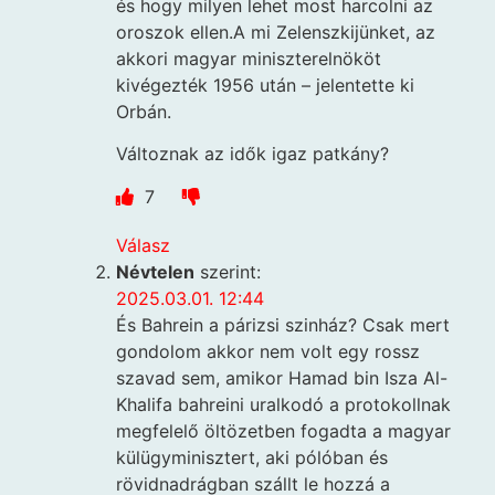
és hogy milyen lehet most harcolni az
oroszok ellen.A mi Zelenszkijünket, az
akkori magyar miniszterelnököt
kivégezték 1956 után – jelentette ki
Orbán.
Változnak az idők igaz patkány?
7
Válasz
Névtelen
szerint:
2025.03.01. 12:44
És Bahrein a párizsi szinház? Csak mert
gondolom akkor nem volt egy rossz
szavad sem, amikor Hamad bin Isza Al-
Khalifa bahreini uralkodó a protokollnak
megfelelő öltözetben fogadta a magyar
külügyminisztert, aki pólóban és
rövidnadrágban szállt le hozzá a