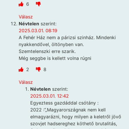
6
Válasz
Névtelen
szerint:
2025.03.01. 08:19
A Fehér Ház nem a párizsi szinház. Mindenki
nyakkendővel, öltönyben van.
Szemtelenszki erre szarik.
Még seggbe is kellett volna rúgni
2
8
Válasz
Névtelen
szerint:
2025.03.01. 12:42
Egyeztess gazdáddal csótány :
2022 :”„Magyarországnak nem kell
elmagyarázni, hogy milyen a keletről jövő
szovjet hadsereghez köthető brutalitás,