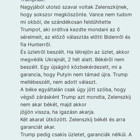
Nagyjából utolsó szavai voltak Zelenszkijnek,
hogy sokszor megköszönte. Vance nem tudom
mi okból, de szándékosan feldühítette
Trumpot, aki ordítva kezdte mondani az ő
sérelmeit, az előző választás előtti Bidenről és
fia Hunterről.
És üzletről beszélt. Ha létrejön az üzlet, akkor
megvédik Ukrajnát, 2 hét alatt. Békéről nem
beszélt. Egy újságíró közbekérdezett, mi a
garancia, hogy Putyin nem támad újra. Trump
mellébeszélt, nem adott választ.
A béke egyáltalán csak úgy jött szóba, hogy
végső zárásként Trump azt mondta, Zelenszkij
nem akar békét, majd akkor
jöjjön vissza, ha igazásn akarja.
Két akarat ütközött. Zelenszkij békét és arra
garanciát akar.
Trump pedig csakis üzletet, garanciák nélkül. A