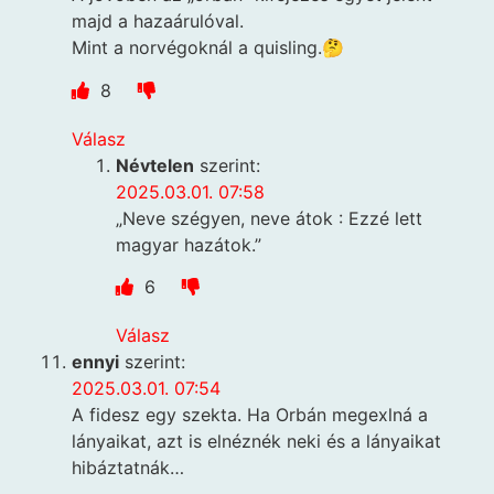
majd a hazaárulóval.
Mint a norvégoknál a quisling.🤔
8
Válasz
Névtelen
szerint:
2025.03.01. 07:58
„Neve szégyen, neve átok : Ezzé lett
magyar hazátok.”
6
Válasz
ennyi
szerint:
2025.03.01. 07:54
A fidesz egy szekta. Ha Orbán megexlná a
lányaikat, azt is elnéznék neki és a lányaikat
hibáztatnák…