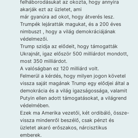
felháborodásukat az okozta, hogy annyira
akarják ezt az üzletet, ami
már gyanúra ad okot, hogy átverés lesz.
Trumpék lejáratták magukat, és a 200 éves
nimbuszt , hogy a világ demokráciájának
védelmezői.
Trump szidja az elődeit, hogy támogatták
Ukrajnát, igaz először 500 milliárdot mondott,
most 350 milliárdot.
A valóságban ez 120 milliárd volt.
Felmerül a kérdés, hogy milyen jogon követel
vissza saját magának Trump egy elődjei által a
demokrácia és a világ igazságossága, valamit
Putyin ellen adott támogatásokat, a világrend
védelmében.
Ezek ma Amerika vezetői, két ordibáló, össze-
vissza mindenről beszélő, csak pénzt és
üzletet akaró erőszakos, nárcisztikus
emberek.