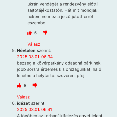
ukrán vendégét a rendezvény előtti
sajtótájékoztatón. Hát mit mondjak,
nekem nem ez a jelző jutott erről
eszembe…
5
Válasz
Névtelen
szerint:
2025.03.01. 06:34
bezzeg a kövérpatkány odaadná bárkinek
jobb sorsra érdemes kis országunkat, ha ő
lehetne a helytartó. szuverén, pfej
8
Válasz
idézet
szerint:
2025.03.01. 06:41
A jövőben az „orbán” kifejezés egyet jelent