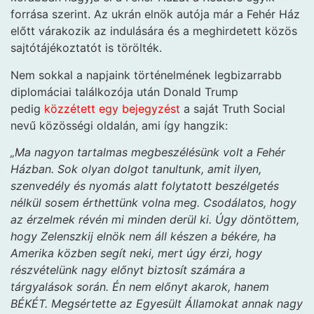
forrása szerint. Az ukrán elnök autója már a Fehér Ház
előtt várakozik az indulására és a meghirdetett közös
sajtótájékoztatót is törölték.
Nem sokkal a napjaink történelmének legbizarrabb
diplomáciai találkozója után Donald Trump
pedig
közzétett egy bejegyzést
a saját Truth Social
nevű közösségi oldalán, ami így hangzik:
„Ma nagyon tartalmas megbeszélésünk volt a Fehér
Házban. Sok olyan dolgot tanultunk, amit ilyen,
szenvedély és nyomás alatt folytatott beszélgetés
nélkül sosem érthettünk volna meg. Csodálatos, hogy
az érzelmek révén mi minden derül ki. Úgy döntöttem,
hogy Zelenszkij elnök nem áll készen a békére, ha
Amerika közben segít neki, mert úgy érzi, hogy
részvételünk nagy előnyt biztosít számára a
tárgyalások során. Én nem előnyt akarok, hanem
BÉKÉT. Megsértette az Egyesült Államokat annak nagy