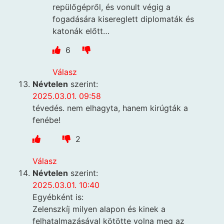
repülőgépről, és vonult végig a
fogadására kisereglett diplomaták és
katonák előtt…
6
Válasz
Névtelen
szerint:
2025.03.01. 09:58
tévedés. nem elhagyta, hanem kirúgták a
fenébe!
2
Válasz
Névtelen
szerint:
2025.03.01. 10:40
Egyébként is:
Zelenszkíj milyen alapon és kinek a
felhatalmazásával kötötte volna meg az