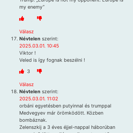
my enemy”
Válasz
Névtelen
szerint:
2025.03.01. 10:45
Viktor !
Veled is így fognak beszélni !
3
Válasz
Névtelen
szerint:
2025.03.01. 11:02
orbáni egyetésben putyinnal és trumppal
Medvegyev már örömködött. Közben
bombáznak.
Zelenszkij a 3 éves éjjel-nappal háborúban