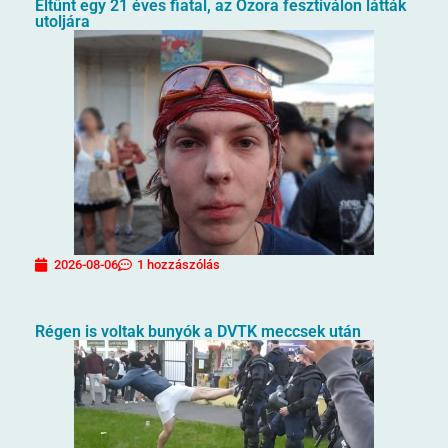
Eltűnt egy 21 éves fiatal, az Ozora fesztiválon látták
utoljára
2026-08-06
1 hozzászólás
Régen is voltak bunyók a DVTK meccsek után