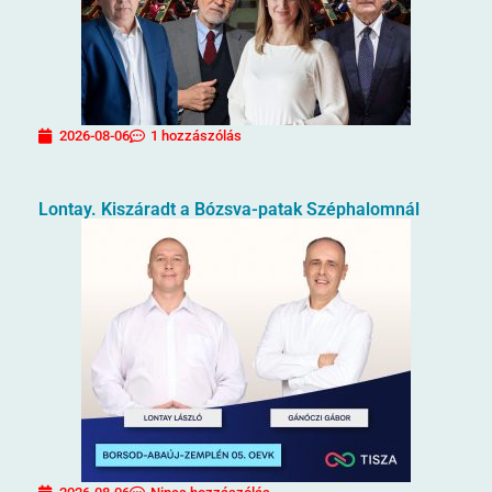
2026-08-06
1 hozzászólás
Lontay. Kiszáradt a Bózsva-patak Széphalomnál