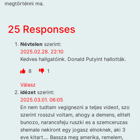
megtörténni ma.
25 Responses
Névtelen
szerint:
2025.02.28. 22:10
Kedves hallgatóink. Donald Putyint hallották.
8
1
Válasz
idézet
szerint:
2025.03.01. 06:05
En nem tudtam vegignezni a teljes videot, szo
szerint rosszul voltam, ahogy a demens, elitelt
bunozo, narancsfeju ruszki es a szemceruzas
shemale nekiront egy jogasz elnoknek, aki 3
eve kitart…. Bassza meg amerika, remelem,