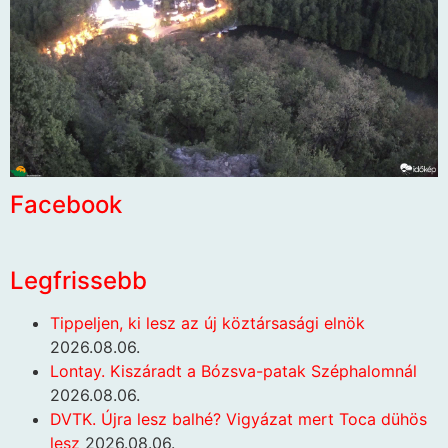
Facebook
Legfrissebb
Tippeljen, ki lesz az új köztársasági elnök
2026.08.06.
Lontay. Kiszáradt a Bózsva-patak Széphalomnál
2026.08.06.
DVTK. Újra lesz balhé? Vigyázat mert Toca dühös
lesz
2026.08.06.