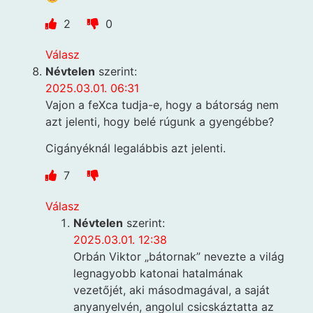
2
0
Válasz
Névtelen
szerint:
2025.03.01. 06:31
Vajon a feXca tudja-e, hogy a bátorság nem
azt jelenti, hogy belé rúgunk a gyengébbe?
Cigányéknál legalábbis azt jelenti.
7
Válasz
Névtelen
szerint:
2025.03.01. 12:38
Orbán Viktor „bátornak” nevezte a világ
legnagyobb katonai hatalmának
vezetőjét, aki másodmagával, a saját
anyanyelvén, angolul csicskáztatta az