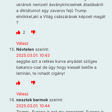
ukránok nemzeti ásványkincseinek átadásáról
a diktátumot egy zavaros fejű Trump
elnökkel,aki a Világ császárának képzeli magát
?
2
Válasz
Névtelen
szerint:
2025.03.01. 10:43
seggbe azt a retkes kurva anyádat szöges
bakancs-csal de úgy hogy kiessél belőle a
latrinán, te rohadt cigány!
Válasz
nesztek barmok
szerint:
2025.03.01. 10:44
Trump: „Europe is not my opponent. Europe is