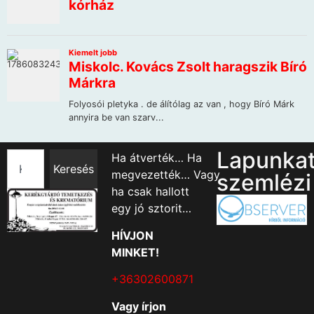
Lapunka
Ha átverték… Ha
Keresés
megvezették… Vagy
szemlézi
ha csak hallott
egy jó sztorit…
HÍVJON
MINKET!
+36302600871
Vagy írjon