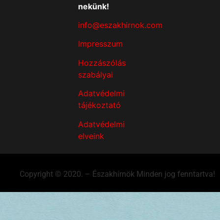
nekünk!
info@eszakhirnok.com
Impresszum
Hozzászólás
szabályai
Adatvédelmi
tájékoztató
Adatvédelmi
elveink
Copyright © 2020. – Északhírnök Minden jog fenntartva!