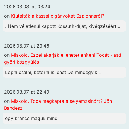
2026.08.08. at 03:24
on
Kiutálták a kassai cigányokat Szalonnáról?
. Nem véletlenül kapott Kossuth-díjat, kivégzéséért...
2026.08.07. at 23:46
on
Miskolc. Ezzel akarják ellehetetleníteni Tocát -lásd
győri közgyűlés
Lopni csalni, betörni is lehet.De mindegyik...
2026.08.07. at 22:49
on
Miskolc. Toca megkapta a selyemzsinórt? Jön
Bandesz
egy brancs maguk mind