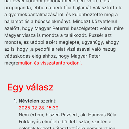
hat évvel korábbi gondolatmenetéért vette elő a
propaganda, ebben a pedofília hajlamát választotta le
a gyermekbántalmazásáról, és különböztette meg a
hajlamot és a bűncselekményt. Mindezt közvetlenül
azelőtt, hogy Magyar Péterrel beszélgetett volna, mire
Magyar vissza is mondta a találkozót. Puzsér azt
mondta, ez utóbbi azért meglepte, ugyanúgy, ahogy
az is, hogy „a pedofília relativizálásával való hazug
vádaskodás elég ahhoz, hogy Magyar Péter
megré
müljön és visszatántorodjon”.
Egy válasz
Névtelen
szerint:
2025.02.28. 15:39
Nem értem, hiszen Puzsért, aki Hamvas Béla
Földanyás elméleteiből lett sztár, szintén a
celebek között választották ki nemi nyelven