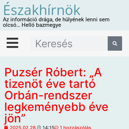
Északhírnök
Az információ drága, de hülyének lenni sem
olcsó… Helló bazmegye
Puzsér Róbert: „A
tizenöt éve tartó
Orbán-rendszer
legkeményebb éve
jön”
2025.02.28.
14:15
1 hozzászólás