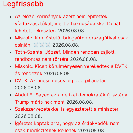
Legfrissebb
Az előző kormányok azért nem építettek
vízduzzasztókat, mert a hazugságaikkal Dunát
lehetett rekeszteni
2026.08.08.
Miskolc. Komlóstetői bringaúton országútival csak
csínján! ☠️☠️☠️
2026.08.08.
Tóth-Szántai József. Minden rendben zajlott,
rendbontás nem történt
2026.08.08.
Miskolc. Kicsit körülményesen verekedtek a DVTK-
ás rendezők
2026.08.08.
DVTK. Az uncsi meccs legjobb pillanatai
2026.08.08.
Abdul El-Sayed az amerikai demokraták új sztárja,
Trump máris nekiment
2026.08.08.
Szakszervezetekkel is egyeztetett a miniszter
2026.08.08.
Ígéretet kaptak arra, hogy az érdekvédők nem
csak biodíszletnek kellenek
2026.08.08.