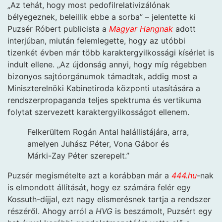
„Az tehát, hogy most pedofilrelativizálónak
bélyegeznek, beleillik ebbe a sorba” – jelentette ki
Puzsér Róbert publicista a
Magyar Hangnak
adott
interjúban, miután felemlegette, hogy az utóbbi
tizenkét évben már több karaktergyilkossági kísérlet is
indult ellene. „Az újdonság annyi, hogy míg régebben
bizonyos sajtóorgánumok támadtak, addig most a
Miniszterelnöki Kabinetiroda központi utasítására a
rendszerpropaganda teljes spektruma és vertikuma
folytat szervezett karaktergyilkosságot ellenem.
Felkerültem Rogán Antal halállistájára, arra,
amelyen Juhász Péter, Vona Gábor és
Márki-Zay Péter szerepelt.”
Puzsér megismételte azt a korábban már a
444.hu
-nak
is elmondott állítását, hogy ez számára felér egy
Kossuth-díjjal, ezt nagy elismerésnek tartja a rendszer
részéről. Ahogy arról a
HVG
is beszámolt, Puzsért egy