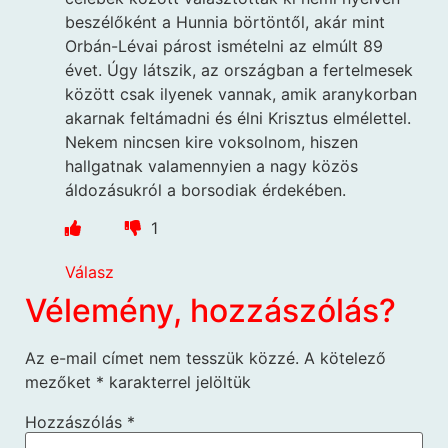
beszélőként a Hunnia börtöntől, akár mint
Orbán-Lévai párost ismételni az elmúlt 89
évet. Úgy látszik, az országban a fertelmesek
között csak ilyenek vannak, amik aranykorban
akarnak feltámadni és élni Krisztus elmélettel.
Nekem nincsen kire voksolnom, hiszen
hallgatnak valamennyien a nagy közös
áldozásukról a borsodiak érdekében.
1
Válasz
Vélemény, hozzászólás?
Az e-mail címet nem tesszük közzé.
A kötelező
mezőket
*
karakterrel jelöltük
Hozzászólás
*