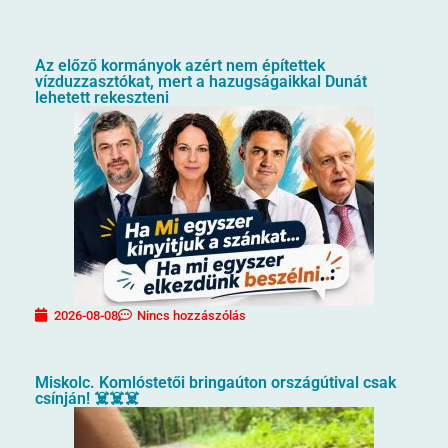
Az előző kormányok azért nem építettek
vízduzzasztókat, mert a hazugságaikkal Dunát
lehetett rekeszteni
2026-08-08
Nincs hozzászólás
Miskolc. Komlóstetői bringaúton országútival csak
csínján! ☠️☠️☠️