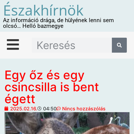
Északhírnök
Az információ drága, de hülyének lenni sem
olcsó… Helló bazmegye
Egy őz és egy
csincsilla is bent
égett
2025.02.16.
04:50
Nincs hozzászólás