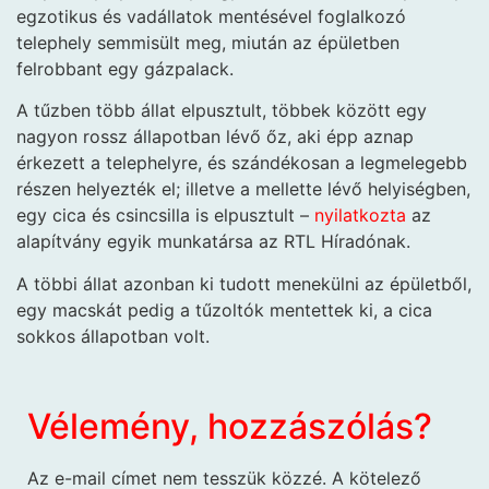
egzotikus és vadállatok mentésével foglalkozó
telephely semmisült meg, miután az épületben
felrobbant egy gázpalack.
A tűzben több állat elpusztult, többek között egy
nagyon rossz állapotban lévő őz, aki épp aznap
érkezett a telephelyre, és szándékosan a legmelegebb
részen helyezték el; illetve a mellette lévő helyiségben,
egy cica és csincsilla is elpusztult –
nyilatkozta
az
alapítvány egyik munkatársa az RTL Híradónak.
A többi állat azonban ki tudott menekülni az épületből,
egy macskát pedig a tűzoltók mentettek ki, a cica
sokkos állapotban volt.
Vélemény, hozzászólás?
Az e-mail címet nem tesszük közzé.
A kötelező