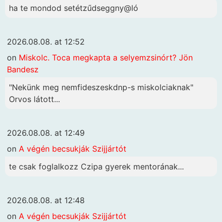
ha te mondod setétzűdseggny@ló
2026.08.08. at 12:52
on
Miskolc. Toca megkapta a selyemzsinórt? Jön
Bandesz
"Nekünk meg nemfideszeskdnp-s miskolciaknak"
Orvos látott...
2026.08.08. at 12:49
on
A végén becsukják Szijjártót
te csak foglalkozz Czipa gyerek mentorának...
2026.08.08. at 12:48
on
A végén becsukják Szijjártót