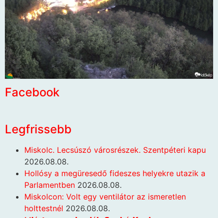
Facebook
Legfrissebb
Miskolc. Lecsúszó városrészek. Szentpéteri kapu
2026.08.08.
Hollósy a megüresedő fideszes helyekre utazik a
Parlamentben
2026.08.08.
Miskolcon: Volt egy ventilátor az ismeretlen
holttestnél
2026.08.08.