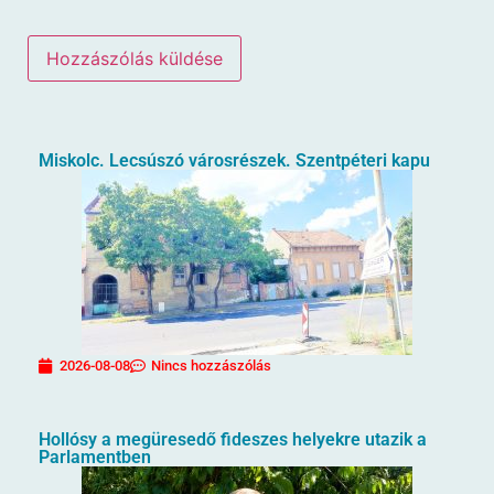
Miskolc. Lecsúszó városrészek. Szentpéteri kapu
2026-08-08
Nincs hozzászólás
Hollósy a megüresedő fideszes helyekre utazik a
Parlamentben