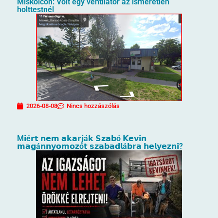
Miskolcon: Volt egy ventilátor az ismeretlen
holttestnél
2026-08-08
Nincs hozzászólás
M𝗶é𝗿𝘁 𝗻𝗲𝗺 𝗮𝗸𝗮𝗿𝗷á𝗸 𝗦𝘇𝗮𝗯ó 𝗞𝗲𝘃𝗶𝗻
𝗺𝗮𝗴á𝗻𝗻𝘆𝗼𝗺𝗼𝘇ó𝘁 𝘀𝘇𝗮𝗯𝗮𝗱𝗹á𝗯𝗿𝗮 𝗵𝗲𝗹𝘆𝗲𝘇𝗻𝗶?