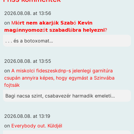
2026.08.08. at 13:56
on
M𝗶é𝗿𝘁 𝗻𝗲𝗺 𝗮𝗸𝗮𝗿𝗷á𝗸 𝗦𝘇𝗮𝗯ó 𝗞𝗲𝘃𝗶𝗻
𝗺𝗮𝗴á𝗻𝗻𝘆𝗼𝗺𝗼𝘇ó𝘁 𝘀𝘇𝗮𝗯𝗮𝗱𝗹á𝗯𝗿𝗮 𝗵𝗲𝗹𝘆𝗲𝘇𝗻𝗶?
. . . és a botoxomat...
2026.08.08. at 13:55
on
A miskolci fideszeskdnp-s jelenlegi garnitúra
csupán annyira képes, hogy egymást a Szinvába
fojtsák
Bagi nacsa szint, csabavezér harmadik emeleti...
2026.08.08. at 13:19
on
Everybody out. Küldjél