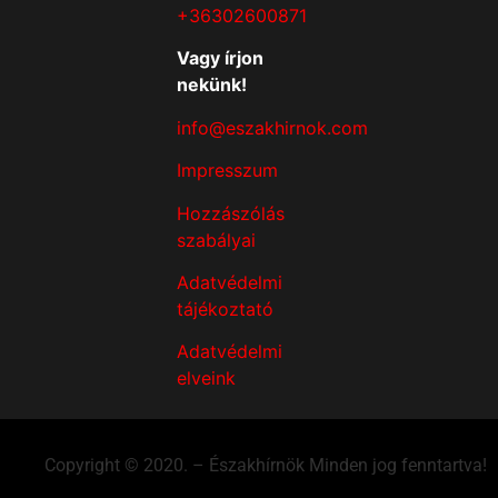
+36302600871
Vagy írjon
nekünk!
info@eszakhirnok.com
Impresszum
Hozzászólás
szabályai
Adatvédelmi
tájékoztató
Adatvédelmi
elveink
Copyright © 2020. – Északhírnök Minden jog fenntartva!