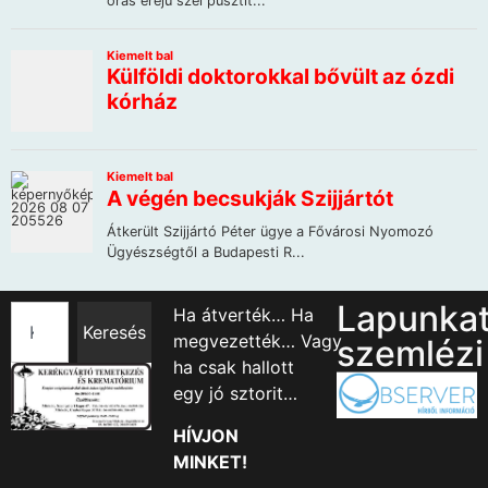
Lapunka
Ha átverték… Ha
Keresés
megvezették… Vagy
szemlézi
ha csak hallott
egy jó sztorit…
HÍVJON
MINKET!