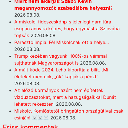
M𝗶é𝗿𝘁 𝗻𝗲𝗺 𝗮𝗸𝗮𝗿𝗷á𝗸 𝗦𝘇𝗮𝗯ó 𝗞𝗲𝘃𝗶𝗻
𝗺𝗮𝗴á𝗻𝗻𝘆𝗼𝗺𝗼𝘇ó𝘁 𝘀𝘇𝗮𝗯𝗮𝗱𝗹á𝗯𝗿𝗮 𝗵𝗲𝗹𝘆𝗲𝘇𝗻𝗶?
2026.08.08.
A miskolci fideszeskdnp-s jelenlegi garnitúra
csupán annyira képes, hogy egymást a Szinvába
fojtsák
2026.08.08.
Parasztolimpia. Fél Miskolcnak ott a helye…
2026.08.08.
Trump kezében vagyunk. 100%-os vámmal
sújthatnák Magyarországot is
2026.08.08.
A múlt köde 2024. Lehó kiborítja a bilit. „Mi
életeket mentünk, „ők” kapják a pénzt”
2026.08.08.
Az előző kormányok azért nem építettek
vízduzzasztókat, mert a hazugságaikkal Dunát
lehetett rekeszteni
2026.08.08.
Miskolc. Komlóstetői bringaúton országútival csak
csínján! ☠️☠️☠️
2026.08.08.
Friss kommentek