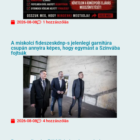
2026-08-08
1 hozzászólás
A miskolci fideszeskdnp-s jelenlegi garnitúra
csupán annyira képes, hogy egymást a Szinvába
fojtsák
2026-08-08
4 hozzászólás