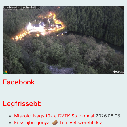
Facebook
Legfrissebb
Miskolc. Nagy tűz a DVTK Stadionnál
2026.08.08.
Friss újburgonya! 🥔 Ti mivel szeretitek a