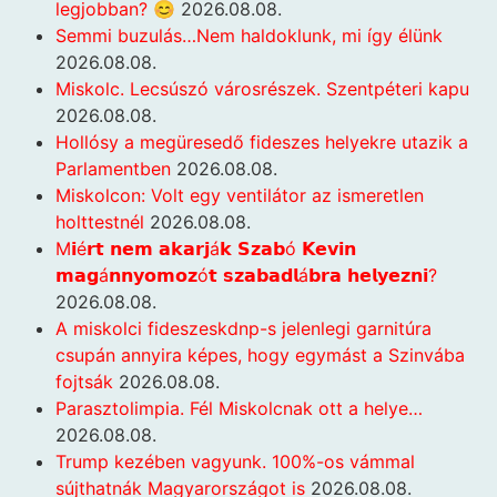
legjobban? 😊
2026.08.08.
Semmi buzulás…Nem haldoklunk, mi így élünk
2026.08.08.
Miskolc. Lecsúszó városrészek. Szentpéteri kapu
2026.08.08.
Hollósy a megüresedő fideszes helyekre utazik a
Parlamentben
2026.08.08.
Miskolcon: Volt egy ventilátor az ismeretlen
holttestnél
2026.08.08.
M𝗶é𝗿𝘁 𝗻𝗲𝗺 𝗮𝗸𝗮𝗿𝗷á𝗸 𝗦𝘇𝗮𝗯ó 𝗞𝗲𝘃𝗶𝗻
𝗺𝗮𝗴á𝗻𝗻𝘆𝗼𝗺𝗼𝘇ó𝘁 𝘀𝘇𝗮𝗯𝗮𝗱𝗹á𝗯𝗿𝗮 𝗵𝗲𝗹𝘆𝗲𝘇𝗻𝗶?
2026.08.08.
A miskolci fideszeskdnp-s jelenlegi garnitúra
csupán annyira képes, hogy egymást a Szinvába
fojtsák
2026.08.08.
Parasztolimpia. Fél Miskolcnak ott a helye…
2026.08.08.
Trump kezében vagyunk. 100%-os vámmal
sújthatnák Magyarországot is
2026.08.08.