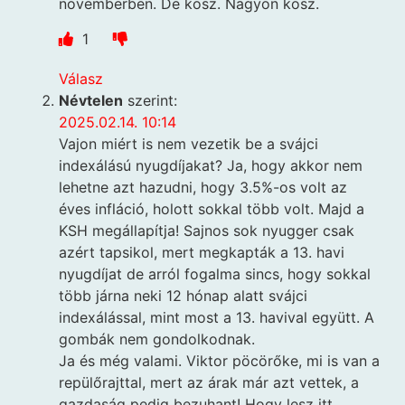
novemberben. De kösz. Nagyon kösz.
1
Válasz
Névtelen
szerint:
2025.02.14. 10:14
Vajon miért is nem vezetik be a svájci
indexálású nyugdíjakat? Ja, hogy akkor nem
lehetne azt hazudni, hogy 3.5%-os volt az
éves infláció, holott sokkal több volt. Majd a
KSH megállapítja! Sajnos sok nyugger csak
azért tapsikol, mert megkapták a 13. havi
nyugdíjat de arról fogalma sincs, hogy sokkal
több járna neki 12 hónap alatt svájci
indexálással, mint most a 13. havival együtt. A
gombák nem gondolkodnak.
Ja és még valami. Viktor pöcörőke, mi is van a
repülőrajttal, mert az árak már azt vettek, a
gazdaság pedig bezuhant! Hogy lesz itt