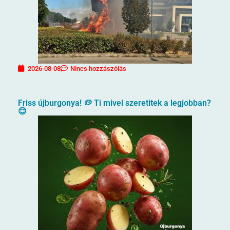
2026-08-08
Nincs hozzászólás
Friss újburgonya! 🥔 Ti mivel szeretitek a legjobban?
😊