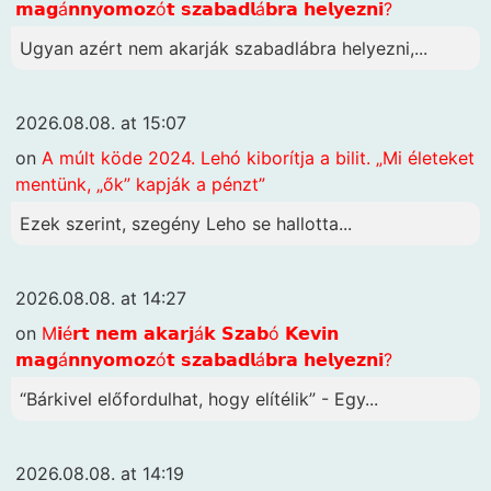
𝗺𝗮𝗴á𝗻𝗻𝘆𝗼𝗺𝗼𝘇ó𝘁 𝘀𝘇𝗮𝗯𝗮𝗱𝗹á𝗯𝗿𝗮 𝗵𝗲𝗹𝘆𝗲𝘇𝗻𝗶?
Ugyan azért nem akarják szabadlábra helyezni,...
2026.08.08. at 15:07
on
A múlt köde 2024. Lehó kiborítja a bilit. „Mi életeket
mentünk, „ők” kapják a pénzt”
Ezek szerint, szegény Leho se hallotta...
2026.08.08. at 14:27
on
M𝗶é𝗿𝘁 𝗻𝗲𝗺 𝗮𝗸𝗮𝗿𝗷á𝗸 𝗦𝘇𝗮𝗯ó 𝗞𝗲𝘃𝗶𝗻
𝗺𝗮𝗴á𝗻𝗻𝘆𝗼𝗺𝗼𝘇ó𝘁 𝘀𝘇𝗮𝗯𝗮𝗱𝗹á𝗯𝗿𝗮 𝗵𝗲𝗹𝘆𝗲𝘇𝗻𝗶?
“Bárkivel előfordulhat, hogy elítélik” - Egy...
2026.08.08. at 14:19