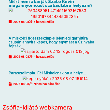
M𝗶é𝗿𝘁 𝗻𝗲𝗺 𝗮𝗸𝗮𝗿𝗷á𝗸 𝗦𝘇𝗮𝗯ó 𝗞𝗲𝘃𝗶𝗻
𝗺𝗮𝗴á𝗻𝗻𝘆𝗼𝗺𝗼𝘇ó𝘁 𝘀𝘇𝗮𝗯𝗮𝗱𝗹á𝗯𝗿𝗮 𝗵𝗲𝗹𝘆𝗲𝘇𝗻𝗶?
2026-08-08
6 hozzászólás
A miskolci fideszeskdnp-s jelenlegi garnitúra
csupán annyira képes, hogy egymást a Szinvába
fojtsák
2026-08-08
4 hozzászólás
Parasztolimpia. Fél Miskolcnak ott a helye…
2026-08-08
Nincs hozzászólás
Zsófia-kilátó webkamera