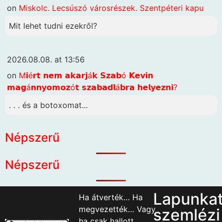
on
Miskolc. Lecsúszó városrészek. Szentpéteri kapu
Mit lehet tudni ezekről?
2026.08.08. at 13:56
on
M𝗶é𝗿𝘁 𝗻𝗲𝗺 𝗮𝗸𝗮𝗿𝗷á𝗸 𝗦𝘇𝗮𝗯ó 𝗞𝗲𝘃𝗶𝗻
𝗺𝗮𝗴á𝗻𝗻𝘆𝗼𝗺𝗼𝘇ó𝘁 𝘀𝘇𝗮𝗯𝗮𝗱𝗹á𝗯𝗿𝗮 𝗵𝗲𝗹𝘆𝗲𝘇𝗻𝗶?
. . . és a botoxomat...
Népszerű
Népszerű
Lapunka
Ha átverték… Ha
megvezették… Vagy
szemlézi
ha csak hallott