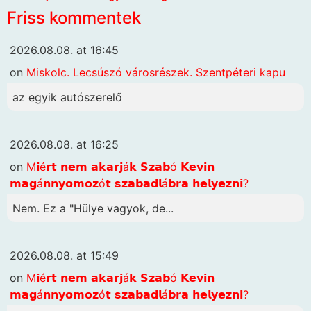
Friss kommentek
2026.08.08. at 16:45
on
Miskolc. Lecsúszó városrészek. Szentpéteri kapu
az egyik autószerelő
2026.08.08. at 16:25
on
M𝗶é𝗿𝘁 𝗻𝗲𝗺 𝗮𝗸𝗮𝗿𝗷á𝗸 𝗦𝘇𝗮𝗯ó 𝗞𝗲𝘃𝗶𝗻
𝗺𝗮𝗴á𝗻𝗻𝘆𝗼𝗺𝗼𝘇ó𝘁 𝘀𝘇𝗮𝗯𝗮𝗱𝗹á𝗯𝗿𝗮 𝗵𝗲𝗹𝘆𝗲𝘇𝗻𝗶?
Nem. Ez a "Hülye vagyok, de...
2026.08.08. at 15:49
on
M𝗶é𝗿𝘁 𝗻𝗲𝗺 𝗮𝗸𝗮𝗿𝗷á𝗸 𝗦𝘇𝗮𝗯ó 𝗞𝗲𝘃𝗶𝗻
𝗺𝗮𝗴á𝗻𝗻𝘆𝗼𝗺𝗼𝘇ó𝘁 𝘀𝘇𝗮𝗯𝗮𝗱𝗹á𝗯𝗿𝗮 𝗵𝗲𝗹𝘆𝗲𝘇𝗻𝗶?