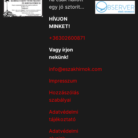
egy jó sztorit…
HÍVJON
MINKET!
+36302600871
Vagy írjon
nekünk!
info@eszakhirnok.com
Impresszum
Hozzászólás
szabályai
Adatvédelmi
tájékoztató
Adatvédelmi