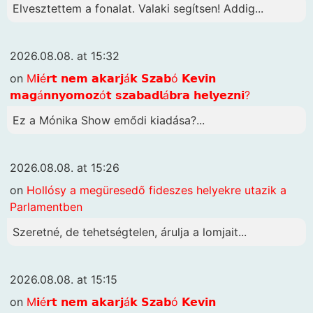
Elvesztettem a fonalat. Valaki segítsen! Addig...
2026.08.08. at 15:32
on
M𝗶é𝗿𝘁 𝗻𝗲𝗺 𝗮𝗸𝗮𝗿𝗷á𝗸 𝗦𝘇𝗮𝗯ó 𝗞𝗲𝘃𝗶𝗻
𝗺𝗮𝗴á𝗻𝗻𝘆𝗼𝗺𝗼𝘇ó𝘁 𝘀𝘇𝗮𝗯𝗮𝗱𝗹á𝗯𝗿𝗮 𝗵𝗲𝗹𝘆𝗲𝘇𝗻𝗶?
Ez a Mónika Show emődi kiadása?...
2026.08.08. at 15:26
on
Hollósy a megüresedő fideszes helyekre utazik a
Parlamentben
Szeretné, de tehetségtelen, árulja a lomjait...
2026.08.08. at 15:15
on
M𝗶é𝗿𝘁 𝗻𝗲𝗺 𝗮𝗸𝗮𝗿𝗷á𝗸 𝗦𝘇𝗮𝗯ó 𝗞𝗲𝘃𝗶𝗻