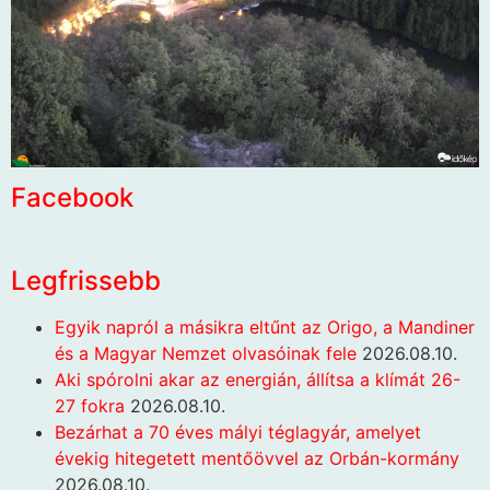
Facebook
Legfrissebb
Egyik napról a másikra eltűnt az Origo, a Mandiner
és a Magyar Nemzet olvasóinak fele
2026.08.10.
Aki spórolni akar az energián, állítsa a klímát 26-
27 fokra
2026.08.10.
Bezárhat a 70 éves mályi téglagyár, amelyet
évekig hitegetett mentőövvel az Orbán-kormány
2026.08.10.