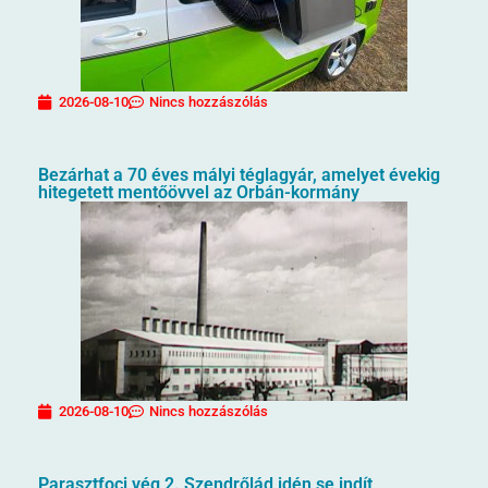
2026-08-10
Nincs hozzászólás
Bezárhat a 70 éves mályi téglagyár, amelyet évekig
hitegetett mentőövvel az Orbán-kormány
2026-08-10
Nincs hozzászólás
Parasztfoci vég 2. Szendrőlád idén se indít