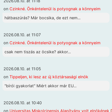
2026.08.10. at 11:18
on
Czinkné. Önkéntelenül is potyognak a könnyeim
hátbaszúrás? Már bocsika, de ezt nem...
2026.08.10. at 11:07
on
Czinkné. Önkéntelenül is potyognak a könnyeim
csak nem tiszás az öcsike? akkor...
2026.08.10. at 11:05
on
Tippeljen, ki lesz az új köztársasági elnök
"bírói gyakorlat" Miért akkor már EU...
2026.08.10. at 10:40
on
Universitas Miskolcinensis Alapítvány volt elnökének 