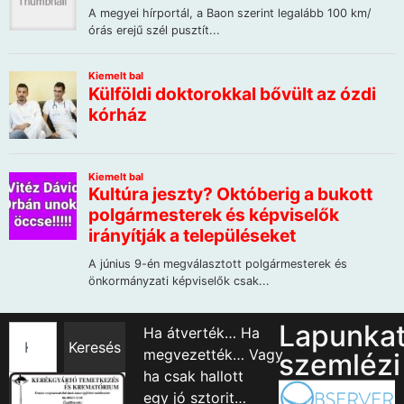
Lapunka
Ha átverték… Ha
Keresés
megvezették… Vagy
szemlézi
ha csak hallott
egy jó sztorit…