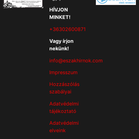
HÍVJON
MINKET!
+36302600871
Vagy írjon
nekünk!
info@eszakhirnok.com
Impresszum
Hozzászólás
szabályai
Adatvédelmi
tájékoztató
Adatvédelmi
elveink