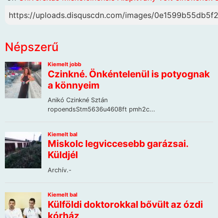
https://uploads.disquscdn.com/images/0e1599b55db
Népszerű