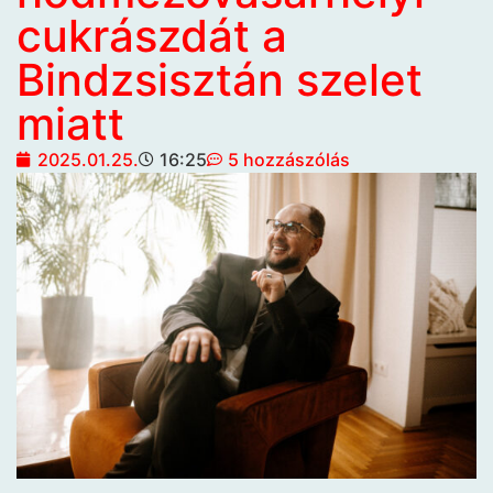
cukrászdát a
Bindzsisztán szelet
miatt
2025.01.25.
16:25
5 hozzászólás