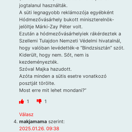
jogtalanul használták.
A süti legnagyobb reklámozója egyébként
Hódmezővásárhely bukott miniszterelnök-
jelöltje Márki-Zay Péter volt.
Ezután a hódmezővásárhelyiek rákérdeztek a
Szellemi Tulajdon Nemzeti Védelmi hivatalnál,
hogy valóban levédették-e “Bindzsisztán” szót.
Kiderült, hogy nem. Sőt, nem is
kezdeményezték.
Szóval Majka hazudott.
Azóta minden a sütis esetre vonatkozó
posztját törölte.
Most erre mit lehet mondani?”
1
1
Válasz
makjamama
szerint:
2025.01.26. 09:38