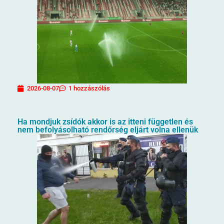
2026-08-07
1 hozzászólás
Ha mondjuk zsídók akkor is az itteni független és
nem befolyásolható rendőrség eljárt volna ellenük