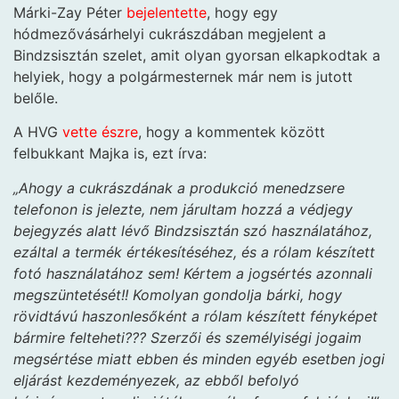
Márki-Zay Péter
bejelentette
, hogy egy
hódmezővásárhelyi cukrászdában megjelent a
Bindzsisztán szelet, amit olyan gyorsan elkapkodtak a
helyiek, hogy a polgármesternek már nem is jutott
belőle.
A HVG
vette észre
, hogy a kommentek között
felbukkant Majka is, ezt írva:
„Ahogy a cukrászdának a produkció menedzsere
telefonon is jelezte, nem járultam hozzá a védjegy
bejegyzés alatt lévő Bindzsisztán szó használatához,
ezáltal a termék értékesítéséhez, és a rólam készített
fotó használatához sem! Kértem a jogsértés azonnali
megszüntetését!! Komolyan gondolja bárki, hogy
rövidtávú haszonlesőként a rólam készített fényképet
bármire felteheti??? Szerzői és személyiségi jogaim
megsértése miatt ebben és minden egyéb esetben jogi
eljárást kezdeményezek, az ebből befolyó