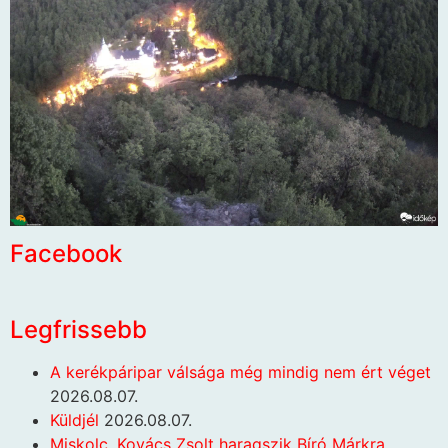
Facebook
Legfrissebb
A kerékpáripar válsága még mindig nem ért véget
2026.08.07.
Küldjél
2026.08.07.
Miskolc. Kovács Zsolt haragszik Bíró Márkra