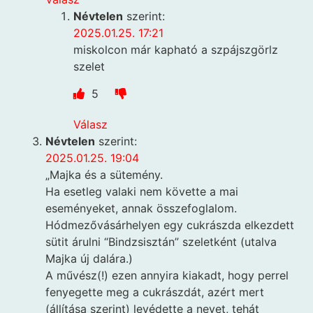
Névtelen
szerint:
2025.01.25. 17:21
miskolcon már kapható a szpájszgörlz
szelet
5
Válasz
Névtelen
szerint:
2025.01.25. 19:04
„Majka és a sütemény.
Ha esetleg valaki nem követte a mai
eseményeket, annak összefoglalom.
Hódmezővásárhelyen egy cukrászda elkezdett
sütit árulni “Bindzsisztán” szeletként (utalva
Majka új dalára.)
A művész(!) ezen annyira kiakadt, hogy perrel
fenyegette meg a cukrászdát, azért mert
(állítása szerint) levédette a nevet, tehát