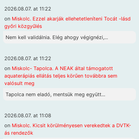
2026.08.07. at 11:22
on
Miskolc. Ezzel akarják ellehetetleníteni Tocát -lásd
győri közgyűlés
Nem kell validálnia. Elég ahogy végignézi,...
2026.08.07. at 11:22
on
Miskolc- Tapolca. A NEAK által támogatott
aquaterápiás ellátás teljes körűen továbbra sem
valósult meg
Tapolca nem eladó, mentsük meg együtt...
2026.08.07. at 11:08
on
Miskolc. Kicsit körülményesen verekedtek a DVTK-
ás rendezők