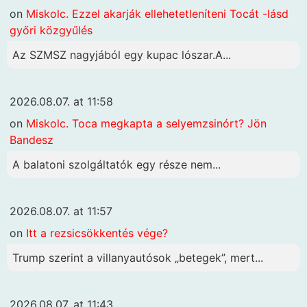
on
Miskolc. Ezzel akarják ellehetetleníteni Tocát -lásd
győri közgyűlés
Az SZMSZ nagyjából egy kupac lószar.A...
2026.08.07. at 11:58
on
Miskolc. Toca megkapta a selyemzsinórt? Jön
Bandesz
A balatoni szolgáltatók egy része nem...
2026.08.07. at 11:57
on
Itt a rezsicsökkentés vége?
Trump szerint a villanyautósok „betegek”, mert...
2026.08.07. at 11:43