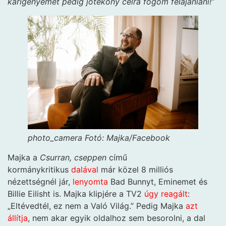
kárigényemet pedig jótékony célra fogom felajánlani!”
photo_camera
Fotó: Majka/Facebook
Majka a
Csurran, cseppen
című
kormánykritikus
dalával
már közel 8 milliós
nézettségnél jár,
lenyomta
Bad Bunnyt, Eminemet és
Billie Eilisht is. Majka klipjére a TV2
úgy reagált
:
„Eltévedtél, ez nem a Való Világ.” Pedig Majka
azt
állítja
, nem akar egyik oldalhoz sem besorolni, a dal