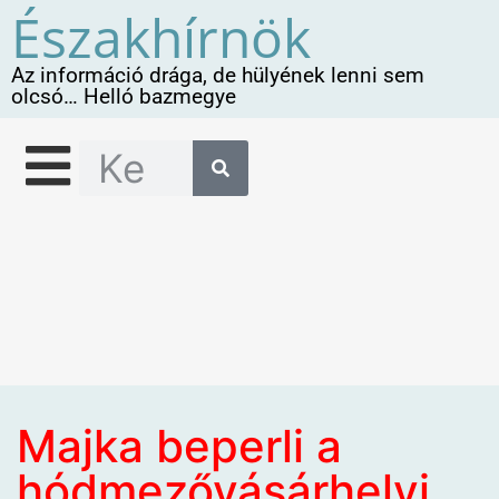
Északhírnök
Az információ drága, de hülyének lenni sem
olcsó… Helló bazmegye
Majka beperli a
hódmezővásárhelyi