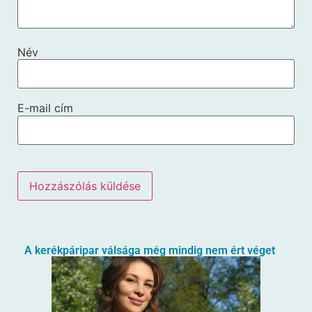
Név
E-mail cím
A kerékpáripar válsága még mindig nem ért véget