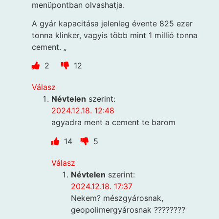
menüpontban olvashatja.
A gyár kapacitása jelenleg évente 825 ezer
tonna klinker, vagyis több mint 1 millió tonna
cement. „
2
12
Válasz
Névtelen
szerint:
2024.12.18. 12:48
agyadra ment a cement te barom
14
5
Válasz
Névtelen
szerint:
2024.12.18. 17:37
Nekem? mészgyárosnak,
geopolimergyárosnak ????????