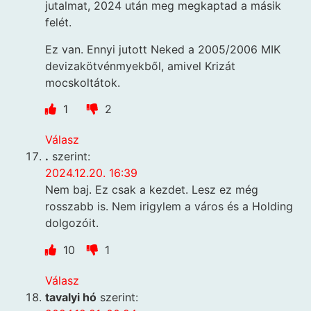
jutalmat, 2024 után meg megkaptad a másik
felét.
Ez van. Ennyi jutott Neked a 2005/2006 MIK
devizakötvénmyekből, amivel Krizát
mocskoltátok.
1
2
Válasz
.
szerint:
2024.12.20. 16:39
Nem baj. Ez csak a kezdet. Lesz ez még
rosszabb is. Nem irigylem a város és a Holding
dolgozóit.
10
1
Válasz
tavalyi hó
szerint: