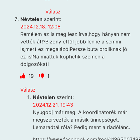
Válasz
Névtelen
szerint:
2024.12.18. 12:08
Remélem az is meg lesz írva,hogy hányan nem
vették át!?Bizony ettől jobb lenne a semmi
is,mert ez megalázó!Persze buta proliknak jó
ez is!Na miattuk köphetik szemen a
dolgozókat!
19
1
Válasz
Névtelen
szerint:
2024.12.21. 19:43
Nyugodj már meg. A koordinátorék már
megszervezték a másik ünnepséget.
Lemaradtál róla? Pedig ment a riadólánc.
https://www.facebook.com/reel/118650074