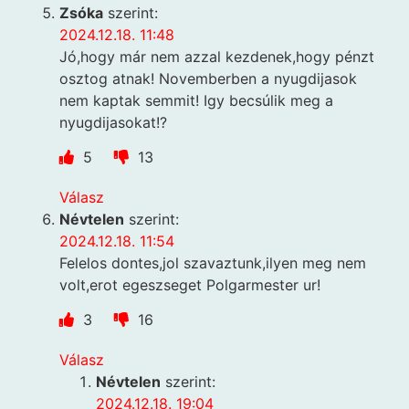
Zsóka
szerint:
2024.12.18. 11:48
Jó,hogy már nem azzal kezdenek,hogy pénzt
osztog atnak! Novemberben a nyugdijasok
nem kaptak semmit! Igy becsúlik meg a
nyugdijasokat!?
5
13
Válasz
Névtelen
szerint:
2024.12.18. 11:54
Felelos dontes,jol szavaztunk,ilyen meg nem
volt,erot egeszseget Polgarmester ur!
3
16
Válasz
Névtelen
szerint:
2024.12.18. 19:04