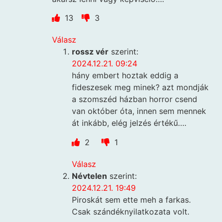
13
3
Válasz
rossz vér
szerint:
2024.12.21. 09:24
hány embert hoztak eddig a
fideszesek meg minek? azt mondják
a szomszéd házban horror csend
van október óta, innen sem mennek
át inkább, elég jelzés értékű….
2
1
Válasz
Névtelen
szerint:
2024.12.21. 19:49
Piroskát sem ette meh a farkas.
Csak szándéknyilatkozata volt.