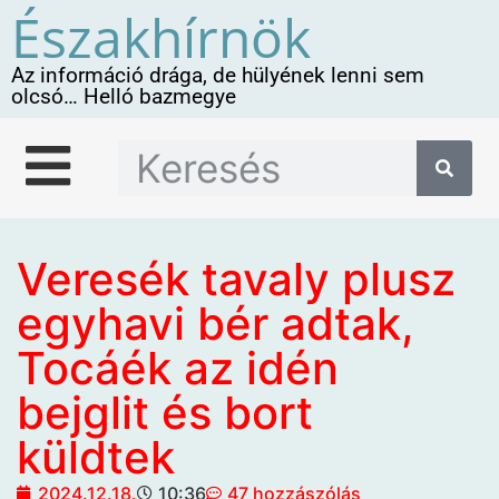
Északhírnök
Az információ drága, de hülyének lenni sem
olcsó… Helló bazmegye
Veresék tavaly plusz
egyhavi bér adtak,
Tocáék az idén
bejglit és bort
küldtek
2024.12.18.
10:36
47 hozzászólás