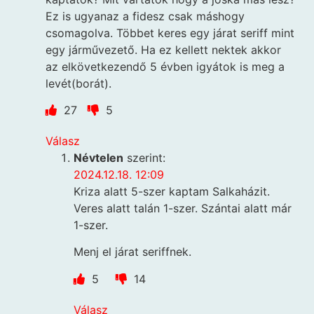
Ez is ugyanaz a fidesz csak máshogy
csomagolva. Többet keres egy járat seriff mint
egy járművezető. Ha ez kellett nektek akkor
az elkövetkezendő 5 évben igyátok is meg a
levét(borát).
27
5
Válasz
Névtelen
szerint:
2024.12.18. 12:09
Kriza alatt 5-szer kaptam Salkaházit.
Veres alatt talán 1-szer. Szántai alatt már
1-szer.
Menj el járat seriffnek.
5
14
Válasz