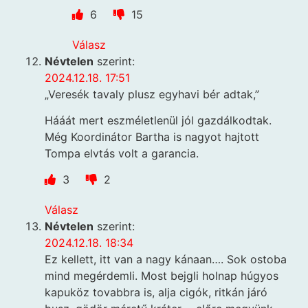
6
15
Válasz
Névtelen
szerint:
2024.12.18. 17:51
„Veresék tavaly plusz egyhavi bér adtak,”
Hááát mert eszméletlenül jól gazdálkodtak.
Még Koordinátor Bartha is nagyot hajtott
Tompa elvtás volt a garancia.
3
2
Válasz
Névtelen
szerint:
2024.12.18. 18:34
Ez kellett, itt van a nagy kánaan…. Sok ostoba
mind megérdemli. Most bejgli holnap húgyos
kapuköz tovabbra is, alja cigók, ritkán járó