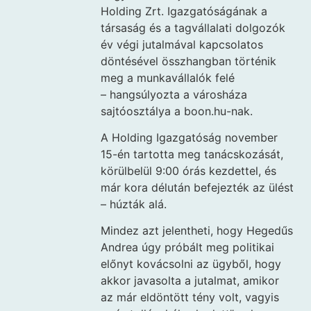
Holding Zrt. Igazgatóságának a
társaság és a tagvállalati dolgozók
év végi jutalmával kapcsolatos
döntésével összhangban történik
meg a munkavállalók felé
– hangsúlyozta a városháza
sajtóosztálya a boon.hu-nak.
A Holding Igazgatóság november
15-én tartotta meg tanácskozását,
körülbelül 9:00 órás kezdettel, és
már kora délután befejezték az ülést
– húzták alá.
Mindez azt jelentheti, hogy Hegedűs
Andrea úgy próbált meg politikai
előnyt kovácsolni az ügyből, hogy
akkor javasolta a jutalmat, amikor
az már eldöntött tény volt, vagyis