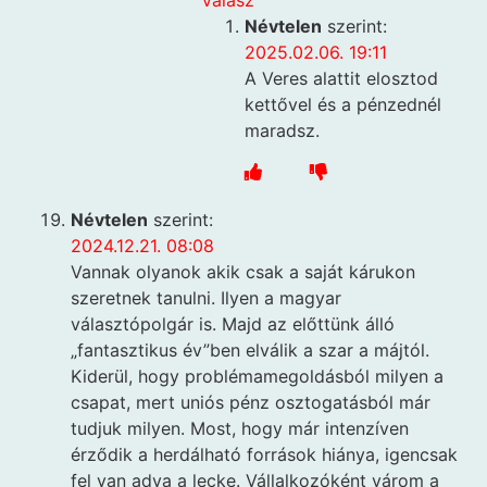
Névtelen
szerint:
2025.02.06. 19:11
A Veres alattit elosztod
kettővel és a pénzednél
maradsz.
Névtelen
szerint:
2024.12.21. 08:08
Vannak olyanok akik csak a saját kárukon
szeretnek tanulni. Ilyen a magyar
választópolgár is. Majd az előttünk álló
„fantasztikus év”ben elválik a szar a májtól.
Kiderül, hogy problémamegoldásból milyen a
csapat, mert uniós pénz osztogatásból már
tudjuk milyen. Most, hogy már intenzíven
érződik a herdálható források hiánya, igencsak
fel van adva a lecke. Vállalkozóként várom a