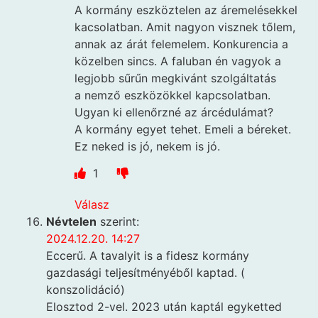
A kormány eszköztelen az áremelésekkel
kacsolatban. Amit nagyon visznek tőlem,
annak az árát felemelem. Konkurencia a
közelben sincs. A faluban én vagyok a
legjobb sűrűn megkivánt szolgáltatás
a nemző eszközökkel kapcsolatban.
Ugyan ki ellenőrzné az árcédulámat?
A kormány egyet tehet. Emeli a béreket.
Ez neked is jó, nekem is jó.
1
Válasz
Névtelen
szerint:
2024.12.20. 14:27
Eccerű. A tavalyit is a fidesz kormány
gazdasági teljesítményéből kaptad. (
konszolidáció)
Elosztod 2-vel. 2023 után kaptál egyketted