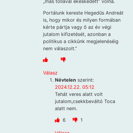
„más tollával ékeskedett” volna.
Portálunk kereste Hegedűs Andreát
is, hogy mikor és milyen formában
kérte pártja vagy ő az év végi
jutalom kifizetését, azonban a
politikus a cikkünk megjelenéséig
nem válaszolt.”
Válasz
Névtelen
szerint:
2024.12.22. 05:12
Tehát veres alatt volt
jutalom,csekkbeváltó Toca
alatt nem.
6
1
Válasz