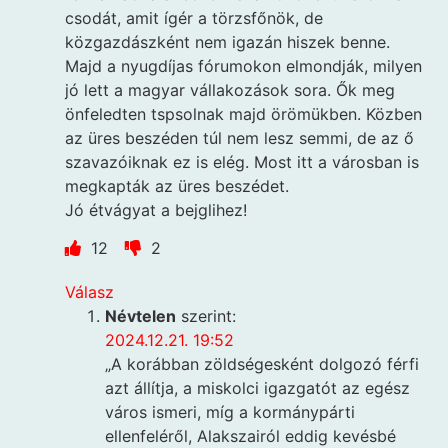
csodát, amit ígér a törzsfőnök, de
közgazdászként nem igazán hiszek benne.
Majd a nyugdíjas fórumokon elmondják, milyen
jó lett a magyar vállakozások sora. Ők meg
önfeledten tspsolnak majd örömükben. Közben
az üres beszéden túl nem lesz semmi, de az ő
szavazóiknak ez is elég. Most itt a városban is
megkapták az üres beszédet.
Jó étvágyat a bejglihez!
12
2
Válasz
Névtelen
szerint:
2024.12.21. 19:52
„A korábban zöldségesként dolgozó férfi
azt állítja, a miskolci igazgatót az egész
város ismeri, míg a kormánypárti
ellenfeléről, Alakszairól eddig kevésbé