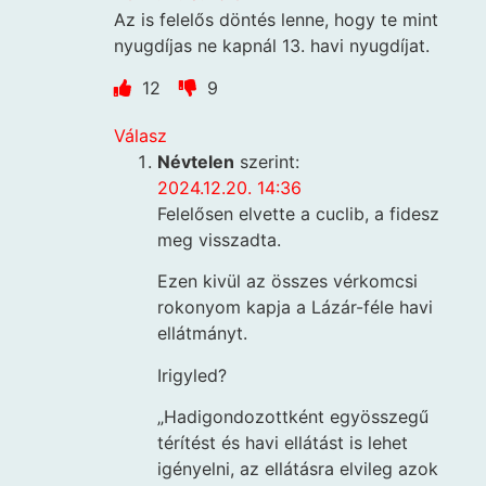
Az is felelős döntés lenne, hogy te mint
nyugdíjas ne kapnál 13. havi nyugdíjat.
12
9
Válasz
Névtelen
szerint:
2024.12.20. 14:36
Felelősen elvette a cuclib, a fidesz
meg visszadta.
Ezen kivül az összes vérkomcsi
rokonyom kapja a Lázár-féle havi
ellátmányt.
Irigyled?
„Hadigondozottként egyösszegű
térítést és havi ellátást is lehet
igényelni, az ellátásra elvileg azok