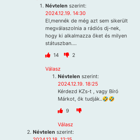
Névtelen
szerint:
2024.12.19. 14:30
El,mennék de még azt sem sikerült
megválaszolnia a rádiós dj-nek,
hogy ki alkalmazza őket és milyen
státuszban….
14
2
Válasz
Névtelen
szerint:
2024.12.19. 18:25
Kérdezd KZs-t , vagy Bíró
Márkot, ők tudják..🤣🤣
9
Válasz
Névtelen
szerint:
2024.12.18. 12:15