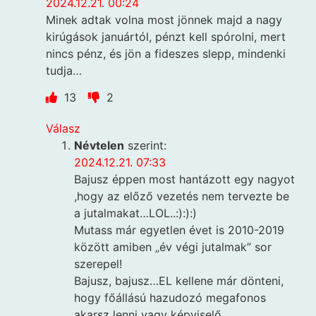
2024.12.21. 00:24
Minek adtak volna most jönnek majd a nagy
kirúgások januártól, pénzt kell spórolni, mert
nincs pénz, és jön a fideszes slepp, mindenki
tudja…
13
2
Válasz
Névtelen
szerint:
2024.12.21. 07:33
Bajusz éppen most hantázott egy nagyot
,hogy az előző vezetés nem tervezte be
a jutalmakat…LOL..:):):)
Mutass már egyetlen évet is 2010-2019
között amiben „év végi jutalmak” sor
szerepel!
Bajusz, bajusz…EL kellene már dönteni,
hogy főállású hazudozó megafonos
akarsz lenni vagy képviselő….