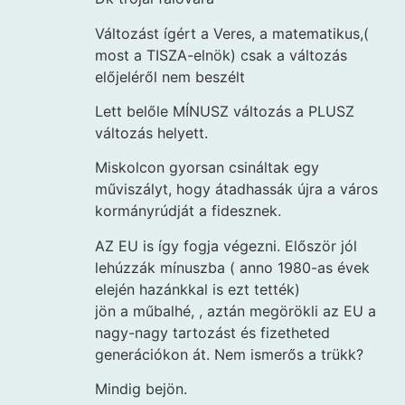
Változást ígért a Veres, a matematikus,(
most a TISZA-elnök) csak a változás
előjeléről nem beszélt
Lett belőle MÍNUSZ változás a PLUSZ
változás helyett.
Miskolcon gyorsan csináltak egy
műviszályt, hogy átadhassák újra a város
kormányrúdját a fidesznek.
AZ EU is így fogja végezni. Először jól
lehúzzák mínuszba ( anno 1980-as évek
elején hazánkkal is ezt tették)
jön a műbalhé, , aztán megörökli az EU a
nagy-nagy tartozást és fizetheted
generációkon át. Nem ismerős a trükk?
Mindig bejön.