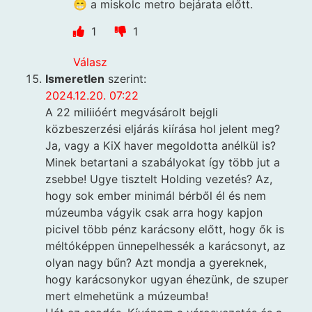
😁 a miskolc metro bejárata előtt.
1
1
Válasz
Ismeretlen
szerint:
2024.12.20. 07:22
A 22 miliióért megvásárolt bejgli
közbeszerzési eljárás kiírása hol jelent meg?
Ja, vagy a KiX haver megoldotta anélkül is?
Minek betartani a szabályokat így több jut a
zsebbe! Ugye tisztelt Holding vezetés? Az,
hogy sok ember minimál bérből él és nem
múzeumba vágyik csak arra hogy kapjon
picivel több pénz karácsony előtt, hogy ők is
méltóképpen ünnepelhessék a karácsonyt, az
olyan nagy bűn? Azt mondja a gyereknek,
hogy karácsonykor ugyan éhezünk, de szuper
mert elmehetünk a múzeumba!