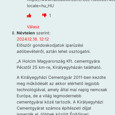
locale=hu_HU
1
Válasz
Névtelen
szerint:
2024.12.18. 12:12
Először gondoskodjatok iparüzési
adóbevételről, aztán lehet osztogatni.
„A Holcim Magyarország Kft. cementgyára
Pécstől 25 km-re, Királyegyházán található.
A Királyegyházi Cementgyár 2011-ben kezdte
meg működését az akkor elérhető legjobb
technológiával, amely által mai napig nemcsak
Európa, de a világ legmodernebb
cementgyárai közé tartozik. A Királyegyházi
Cementgyárat számos építészeti díjjal
ismerték el, többek között Építőipari