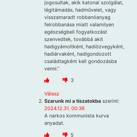
jogosultak, akik katonai szolgálat,
légitámadás, hadművelet, vagy
visszamaradt robbanóanyag
felrobbanása miatt valamilyen
egészségbeli fogyatkozást
szenvedtek, továbbá akit
hadigyámoltként, hadiözvegyként,
hadiárvaként, hadigondozott
családtagként kell gondozásba
venni.”
3
Válasz
Szarunk mi a tiszatokba
szerint:
2024.12.31. 00:36
A narkos kommunista kurva
anyadat.
5