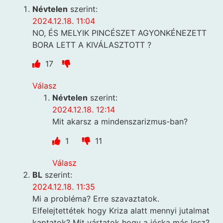
Névtelen
szerint:
2024.12.18. 11:04
NO, ÉS MELYIK PINCÉSZET AGYONKÉNEZETT
BORA LETT A KIVÁLASZTOTT ?
17
Válasz
Névtelen
szerint:
2024.12.18. 12:14
Mit akarsz a mindenszarizmus-ban?
1
11
Válasz
BL
szerint:
2024.12.18. 11:35
Mi a probléma? Erre szavaztatok.
Elfelejtettétek hogy Kriza alatt mennyi jutalmat
kaptatok? Mit vártatok hogy a jóska más lesz?