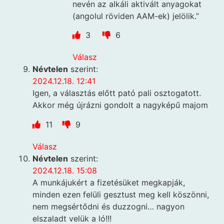
nevén az alkáli aktivált anyagokat
(angolul röviden AAM-ek) jelölik.”
3
6
Válasz
Névtelen
szerint:
2024.12.18. 12:41
Igen, a választás előtt pató pali osztogatott.
Akkor még újrázni gondolt a nagyképű majom
11
9
Válasz
Névtelen
szerint:
2024.12.18. 15:08
A munkájukért a fizetésüket megkapják,
minden ezen felüli gesztust meg kell köszönni,
nem megsértődni és duzzogni… nagyon
elszaladt velük a ló!!!