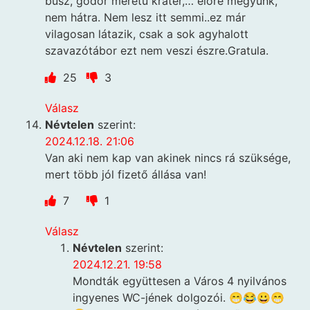
busz, gödör méretű kráter,… előre megyünk,
nem hátra. Nem lesz itt semmi..ez már
vilagosan látazik, csak a sok agyhalott
szavazótábor ezt nem veszi észre.Gratula.
25
3
Válasz
Névtelen
szerint:
2024.12.18. 21:06
Van aki nem kap van akinek nincs rá szüksége,
mert több jól fizető állása van!
7
1
Válasz
Névtelen
szerint:
2024.12.21. 19:58
Mondták együttesen a Város 4 nyilvános
ingyenes WC-jének dolgozói. 😁😂😀😁