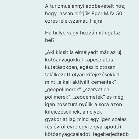
A turizmus annyi adóbevételt hoz,
hogy lassan elérjük Eger MJV 50
ezres lélekszámát. Hajrá!
Ha hülye vagy hozzá mit ugatsz
bel?
„Aki kicsit is elmélyedt már az új
kötőanyagokkal kapcsolatos
kutatásokban, egész biztosan
találkozott olyan kifejezésekkel,
mint „alkáli aktivált cementek”,
„geopolimerek”, „szervetlen
polimerek”, „zeocemetek” és még
igen hosszúra nyúlik a sora azon
kifejezéseknek, amelyek
gyakorlatilag mind egy igen széles
(és évről évre egyre gyarapodó)
kötőanyagcsaládot, legelterjedtebb