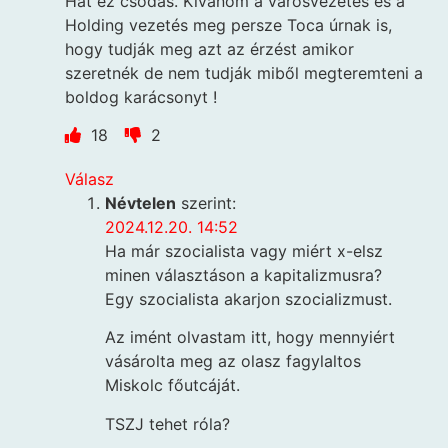
Hát ez csodás. Kívánom a városvezetés és a
Holding vezetés meg persze Toca úrnak is,
hogy tudják meg azt az érzést amikor
szeretnék de nem tudják miből megteremteni a
boldog karácsonyt !
18
2
Válasz
Névtelen
szerint:
2024.12.20. 14:52
Ha már szocialista vagy miért x-elsz
minen választáson a kapitalizmusra?
Egy szocialista akarjon szocializmust.
Az imént olvastam itt, hogy mennyiért
vásárolta meg az olasz fagylaltos
Miskolc főutcáját.
TSZJ tehet róla?