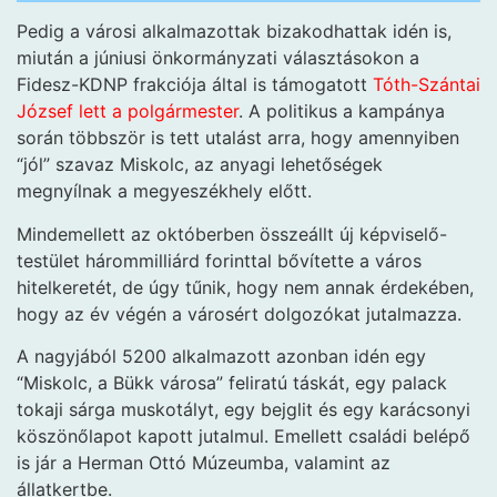
Pedig a városi alkalmazottak bizakodhattak idén is,
miután a júniusi önkormányzati választásokon a
Fidesz-KDNP frakciója által is támogatott
Tóth-Szántai
József lett a polgármester
. A politikus a kampánya
során többször is tett utalást arra, hogy amennyiben
“jól” szavaz Miskolc, az anyagi lehetőségek
megnyílnak a megyeszékhely előtt.
Mindemellett az októberben összeállt új képviselő-
testület hárommilliárd forinttal bővítette a város
hitelkeretét, de úgy tűnik, hogy nem annak érdekében,
hogy az év végén a városért dolgozókat jutalmazza.
A nagyjából 5200 alkalmazott azonban idén egy
“Miskolc, a Bükk városa” feliratú táskát, egy palack
tokaji sárga muskotályt, egy bejglit és egy karácsonyi
köszönőlapot kapott jutalmul. Emellett családi belépő
is jár a Herman Ottó Múzeumba, valamint az
állatkertbe.