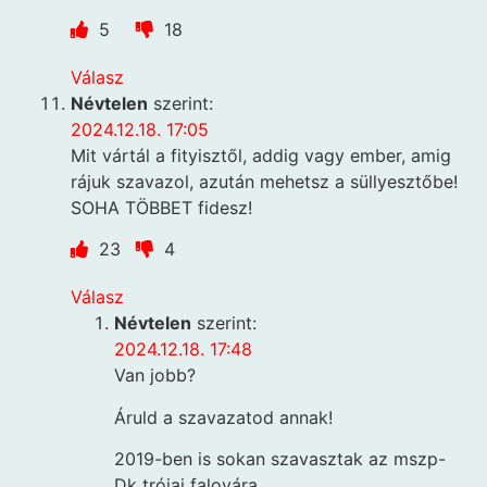
5
18
Válasz
Névtelen
szerint:
2024.12.18. 17:05
Mit vártál a fityisztől, addig vagy ember, amig
rájuk szavazol, azután mehetsz a süllyesztőbe!
SOHA TÖBBET fidesz!
23
4
Válasz
Névtelen
szerint:
2024.12.18. 17:48
Van jobb?
Áruld a szavazatod annak!
2019-ben is sokan szavasztak az mszp-
Dk trójai falovára