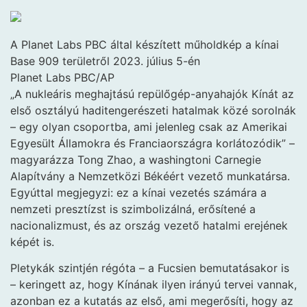
A Planet Labs PBC által készített műholdkép a kínai
Base 909 területről 2023. július 5-én
Planet Labs PBC/AP
„A nukleáris meghajtású repülőgép-anyahajók Kínát az
első osztályú haditengerészeti hatalmak közé sorolnák
– egy olyan csoportba, ami jelenleg csak az Amerikai
Egyesült Államokra és Franciaországra korlátozódik” –
magyarázza Tong Zhao, a washingtoni Carnegie
Alapítvány a Nemzetközi Békéért vezető munkatársa.
Egyúttal megjegyzi: ez a kínai vezetés számára a
nemzeti presztízst is szimbolizálná, erősítené a
nacionalizmust, és az ország vezető hatalmi erejének
képét is.
Pletykák szintjén régóta – a Fucsien bemutatásakor is
– keringett az, hogy Kínának ilyen irányú tervei vannak,
azonban ez a kutatás az első, ami megerősíti, hogy az