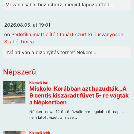
Mi van csabai büzösborz, megint lapozgattad...
2026.08.05. at 19:01
on
Pedofília miatt elítélt tanárt szúrt ki Tusványoson
Szabó Tímea
"Nálad van a bizonyitás terhe!" Nekem...
Népszerű