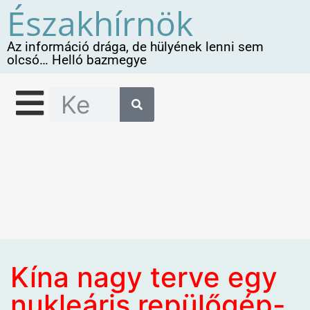
Északhírnök
Az információ drága, de hülyének lenni sem
olcsó… Helló bazmegye
Kína nagy terve egy
nukleáris repülőgép-