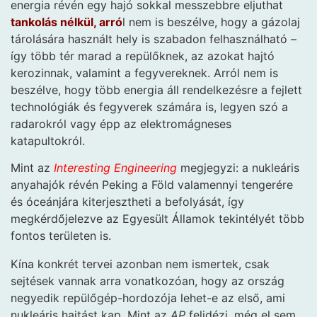
energia révén egy hajó sokkal messzebbre eljuthat
tankolás nélkül, arró
l nem is beszélve, hogy a gázolaj
tárolására használt hely is szabadon felhasználható –
így több tér marad a repülőknek, az azokat hajtó
kerozinnak, valamint a fegyvereknek. Arról nem is
beszélve, hogy több energia áll rendelkezésre a fejlett
technológiák és fegyverek számára is, legyen szó a
radarokról vagy épp az elektromágneses
katapultokról.
Mint az
Interesting Engineering
megjegyzi: a nukleáris
anyahajók révén Peking a Föld valamennyi tengerére
és óceánjára kiterjesztheti a befolyását, így
megkérdőjelezve az Egyesült Államok tekintélyét több
fontos területen is.
Kína konkrét tervei azonban nem ismertek, csak
sejtések vannak arra vonatkozóan, hogy az ország
negyedik repülőgép-hordozója lehet-e az első, ami
nukleáris hajtást kap. Mint az
AP
felidézi, még el sem