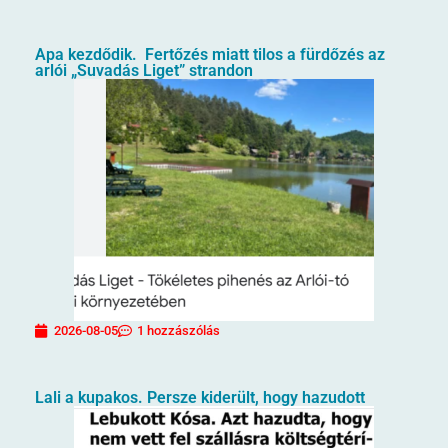
Apa kezdődik. Fertőzés miatt tilos a fürdőzés az
arlói „Suvadás Liget” strandon
2026-08-05
1 hozzászólás
Lali a kupakos. Persze kiderült, hogy hazudott