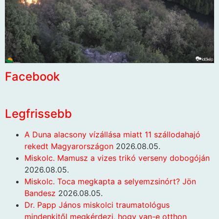
Facebook
Legfrissebb
A Duna alacsony vízállása miatt 11 szállodahajó
rekedt Magyarországon
2026.08.05.
Miskolc. Mamusz a vizes trikó verseny dobogóján
2026.08.05.
Miskolc. Toca megkapta a selyemzsinórt? Jön
Bandesz
2026.08.05.
Dr. Papp János miskolci traumatológus
mindenkitől megkérdezi, hogy van-e otthon