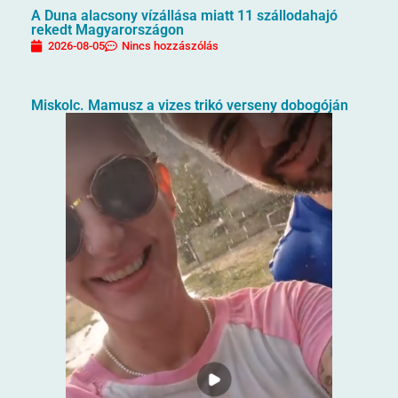
A Duna alacsony vízállása miatt 11 szállodahajó
rekedt Magyarországon
2026-08-05
Nincs hozzászólás
Miskolc. Mamusz a vizes trikó verseny dobogóján