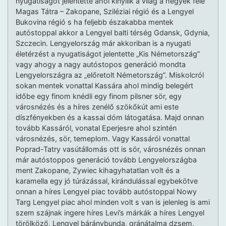
nyugatiságot jelentette ahol kinyílik a világ a hegyek felé
Magas Tátra – Zakopane, Sziléziai régió és a Lengyel
Bukovina régió s ha feljebb északabba mentek
autóstoppal akkor a Lengyel balti térség Gdansk, Gdynia,
Szczecin. Lengyelország már akkoriban is a nyugati
életérzést a nyugatiságot jelentette „Kis Németország”
vagy ahogy a nagy autóstopos generáció mondta
Lengyelországra az „előretolt Németország”. Miskolcról
sokan mentek vonattal Kassára ahol mindig belegért
időbe egy finom knédli egy finom pilsner sör, egy
városnézés és a híres zenélő szökőkút ami este
díszfényekben és a kassai dóm látogatása. Majd onnan
tovább Kassáról, vonatal Eperjesre ahol szintén
városnézés, sör, temeplom. Vagy Kassáról vonattal
Poprad-Tatry vasútállomás ott is sör, városnézés onnan
már autóstoppos generáció tovább Lengyelországba
ment Zakopane, Zywiec kihagyhatatlan volt és a
karamella egy jó túrázással, kirándulással egybekötve
onnan a híres Lengyel piac tovább autóstoppal Nowy
Targ Lengyel piac ahol minden volt s van is jelenleg is ami
szem szájnak ingere híres Levi’s márkák a híres Lengyel
törölköző, Lengyel báránybunda, gránátalma dzsem,