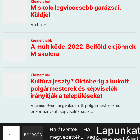
Lapunka
Ha átverték… Ha
Keresés
megvezették… Vagy