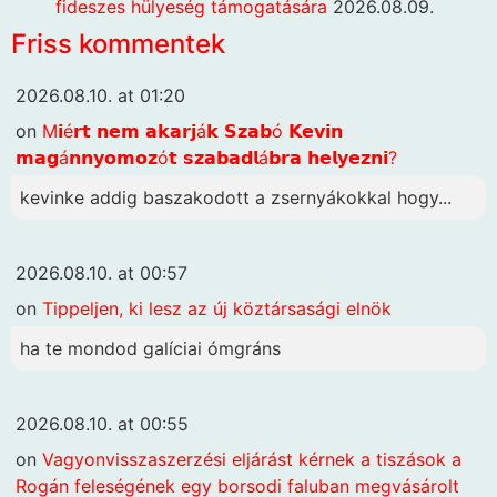
fideszes hülyeség támogatására
2026.08.09.
Friss kommentek
2026.08.10. at 01:20
on
M𝗶é𝗿𝘁 𝗻𝗲𝗺 𝗮𝗸𝗮𝗿𝗷á𝗸 𝗦𝘇𝗮𝗯ó 𝗞𝗲𝘃𝗶𝗻
𝗺𝗮𝗴á𝗻𝗻𝘆𝗼𝗺𝗼𝘇ó𝘁 𝘀𝘇𝗮𝗯𝗮𝗱𝗹á𝗯𝗿𝗮 𝗵𝗲𝗹𝘆𝗲𝘇𝗻𝗶?
kevinke addig baszakodott a zsernyákokkal hogy...
2026.08.10. at 00:57
on
Tippeljen, ki lesz az új köztársasági elnök
ha te mondod galíciai ómgráns
2026.08.10. at 00:55
on
Vagyonvisszaszerzési eljárást kérnek a tiszások a
Rogán feleségének egy borsodi faluban megvásárolt