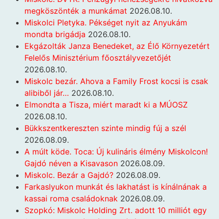
megköszönték a munkámat
2026.08.10.
Miskolci Pletyka. Pékséget nyit az Anyukám
mondta brigádja
2026.08.10.
Ekgázolták Janza Benedeket, az Élő Környezetért
Felelős Minisztérium főosztályvezetőjét
2026.08.10.
Miskolc bezár. Ahova a Family Frost kocsi is csak
alibiből jár…
2026.08.10.
Elmondta a Tisza, miért maradt ki a MÚOSZ
2026.08.10.
Bükkszentkereszten szinte mindig fúj a szél
2026.08.09.
A múlt köde. Toca: Új kulináris élmény Miskolcon!
Gajdó néven a Kisavason
2026.08.09.
Miskolc. Bezár a Gajdó?
2026.08.09.
Farkaslyukon munkát és lakhatást is kínálnának a
kassai roma családoknak
2026.08.09.
Szopkó: Miskolc Holding Zrt. adott 10 milliót egy