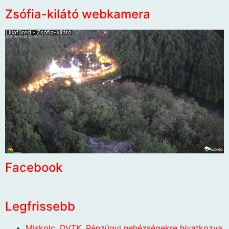
Zsófia-kilátó webkamera
Facebook
Legfrissebb
Miskolc. DVTK. Pénzügyi nehézségekre hivatkozva