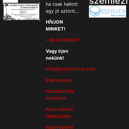
szemlézi
ha csak hallott
egy jó sztorit…
HÍVJON
MINKET!
+36302600871
Vagy írjon
nekünk!
info@eszakhirnok.com
Impresszum
Hozzászólás
szabályai
Adatvédelmi
tájékoztató
Adatvédelmi