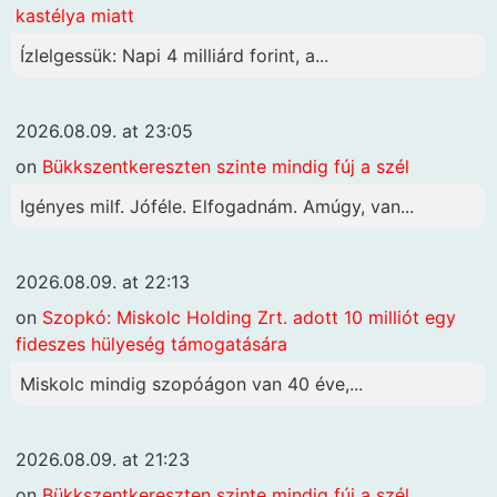
kastélya miatt
Ízlelgessük: Napi 4 milliárd forint, a...
2026.08.09. at 23:05
on
Bükkszentkereszten szinte mindig fúj a szél
Igényes milf. Jóféle. Elfogadnám. Amúgy, van...
2026.08.09. at 22:13
on
Szopkó: Miskolc Holding Zrt. adott 10 milliót egy
fideszes hülyeség támogatására
Miskolc mindig szopóágon van 40 éve,...
2026.08.09. at 21:23
on
Bükkszentkereszten szinte mindig fúj a szél