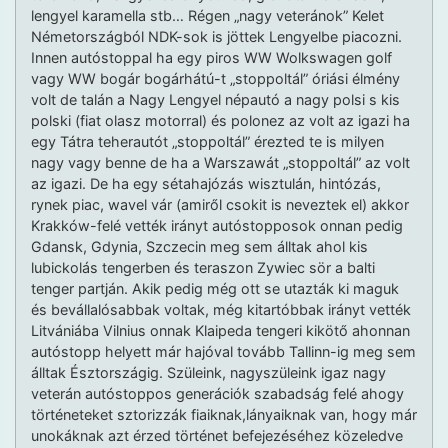
lengyel karamella stb… Régen „nagy veteránok” Kelet
Németországból NDK-sok is jöttek Lengyelbe piacozni.
Innen autóstoppal ha egy piros WW Wolkswagen golf
vagy WW bogár bogárhátú-t „stoppoltál” óriási élmény
volt de talán a Nagy Lengyel népautó a nagy polsi s kis
polski (fiat olasz motorral) és polonez az volt az igazi ha
egy Tátra teherautót „stoppoltál” érezted te is milyen
nagy vagy benne de ha a Warszawát „stoppoltál” az volt
az igazi. De ha egy sétahajózás wisztulán, hintózás,
rynek piac, wavel vár (amiről csokit is neveztek el) akkor
Krakków-felé vették irányt autóstopposok onnan pedig
Gdansk, Gdynia, Szczecin meg sem álltak ahol kis
lubickolás tengerben és teraszon Zywiec sör a balti
tenger partján. Akik pedig még ott se utazták ki maguk
és bevállalósabbak voltak, még kitartóbbak irányt vették
Litvániába Vilnius onnak Klaipeda tengeri kikötő ahonnan
autóstopp helyett már hajóval tovább Tallinn-ig meg sem
álltak Észtországig. Szüleink, nagyszüleink igaz nagy
veterán autóstoppos generációk szabadság felé ahogy
történeteket sztorizzák fiaiknak,lányaiknak van, hogy már
unokáknak azt érzed történet befejezéséhez közeledve