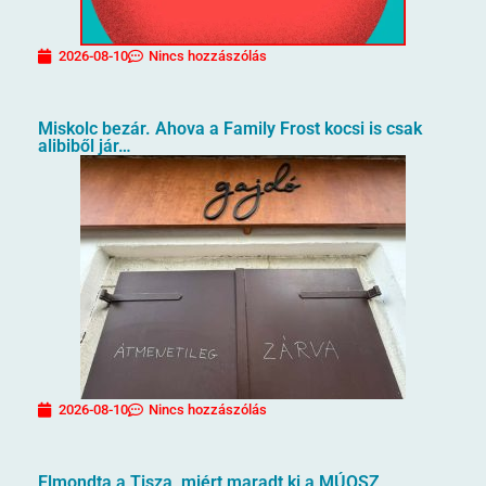
2026-08-10
Nincs hozzászólás
Miskolc bezár. Ahova a Family Frost kocsi is csak
alibiből jár…
2026-08-10
Nincs hozzászólás
Elmondta a Tisza, miért maradt ki a MÚOSZ