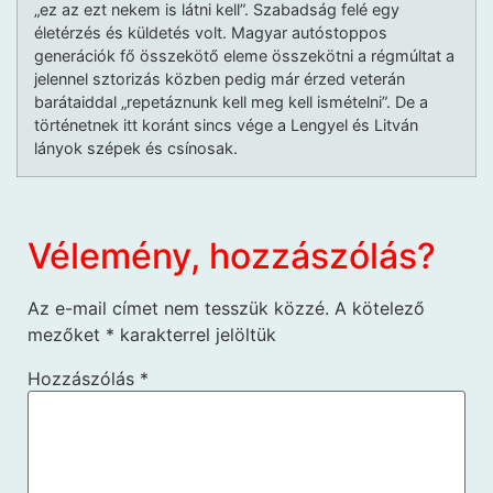
„ez az ezt nekem is látni kell”. Szabadság felé egy
életérzés és küldetés volt. Magyar autóstoppos
generációk fő összekötő eleme összekötni a régmúltat a
jelennel sztorizás közben pedig már érzed veterán
barátaiddal „repetáznunk kell meg kell ismételni”. De a
történetnek itt koránt sincs vége a Lengyel és Litván
lányok szépek és csínosak.
Vélemény, hozzászólás?
Az e-mail címet nem tesszük közzé.
A kötelező
mezőket
*
karakterrel jelöltük
Hozzászólás
*