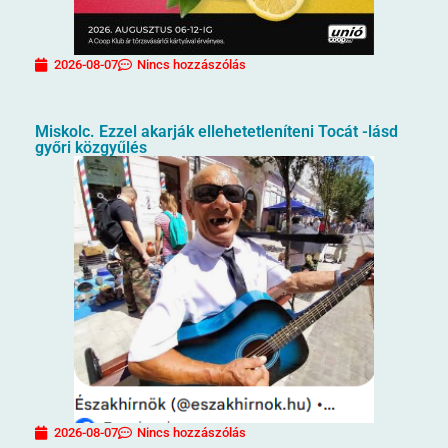
2026-08-07
Nincs hozzászólás
Miskolc. Ezzel akarják ellehetetleníteni Tocát -lásd
győri közgyűlés
2026-08-07
Nincs hozzászólás