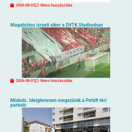
2026-08-07
Nincs hozzászólás
Magabiztos izraeli siker a DVTK Stadionban
2026-08-07
Nincs hozzászólás
Miskolc. Ideiglenesen megszűnik a Petőfi téri
parkoló