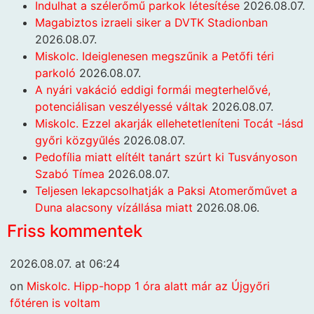
Indulhat a szélerőmű parkok létesítése
2026.08.07.
Magabiztos izraeli siker a DVTK Stadionban
2026.08.07.
Miskolc. Ideiglenesen megszűnik a Petőfi téri
parkoló
2026.08.07.
A nyári vakáció eddigi formái megterhelővé,
potenciálisan veszélyessé váltak
2026.08.07.
Miskolc. Ezzel akarják ellehetetleníteni Tocát -lásd
győri közgyűlés
2026.08.07.
Pedofília miatt elítélt tanárt szúrt ki Tusványoson
Szabó Tímea
2026.08.07.
Teljesen lekapcsolhatják a Paksi Atomerőművet a
Duna alacsony vízállása miatt
2026.08.06.
Friss kommentek
2026.08.07. at 06:24
on
Miskolc. Hipp-hopp 1 óra alatt már az Újgyőri
főtéren is voltam