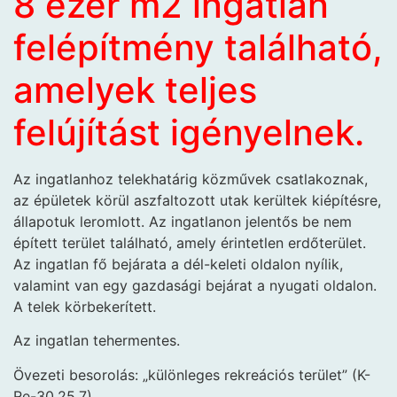
8 ezer m2 ingatlan
felépítmény található,
amelyek teljes
felújítást
igényelnek.
Az ingatlanhoz telekhatárig közművek csatlakoznak,
az épületek körül aszfaltozott utak kerültek kiépítésre,
állapotuk leromlott. Az ingatlanon jelentős be nem
épített terület található, amely érintetlen erdőterület.
Az ingatlan fő bejárata a dél-keleti oldalon nyílik,
valamint van egy gazdasági bejárat a nyugati oldalon.
A telek körbekerített.
Az ingatlan tehermentes.
Övezeti besorolás: „különleges rekreációs terület” (K-
Re-30.25.7)