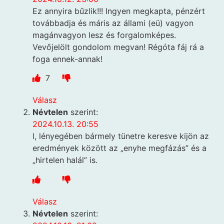
Ez annyira bűzlik!!! Ingyen megkapta, pénzért
továbbadja és máris az állami (eü) vagyon
magánvagyon lesz és forgalomképes.
Vevőjelölt gondolom megvan! Régóta fáj rá a
foga ennek-annak!
7
Válasz
Névtelen
szerint:
2024.10.13. 20:55
l, lényegében bármely tünetre keresve kijön az
eredmények között az „enyhe megfázás” és a
„hirtelen halál” is.
Válasz
Névtelen
szerint: