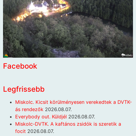
Facebook
Legfrissebb
Miskolc. Kicsit körülményesen verekedtek a DVTK-
ás rendezők
2026.08.07.
Everybody out. Küldjél
2026.08.07.
Miskolc-DVTK. A kaftános zsidók is szeretik a
focit
2026.08.07.