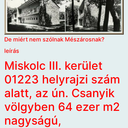
De miért nem szólnak Mészárosnak?
leírás
Miskolc III. kerület
01223 helyrajzi szám
alatt, az ún. Csanyik
völgyben 64 ezer m2
nagyságú,