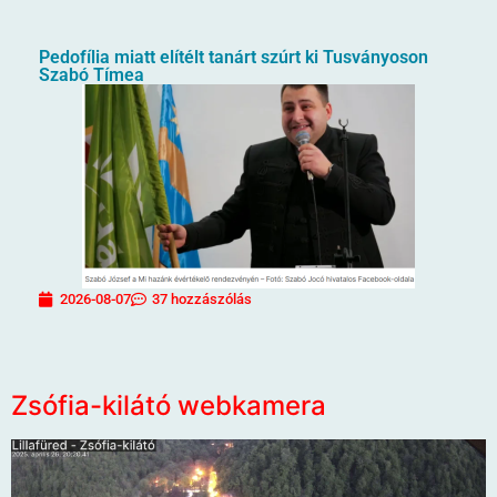
Pedofília miatt elítélt tanárt szúrt ki Tusványoson
Szabó Tímea
2026-08-07
37 hozzászólás
Zsófia-kilátó webkamera