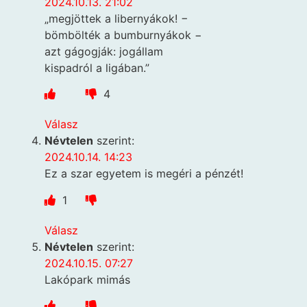
2024.10.13. 21:02
„megjöttek a libernyákok! −
bömbölték a bumburnyákok −
azt gágogják: jogállam
kispadról a ligában.”
4
Válasz
Névtelen
szerint:
2024.10.14. 14:23
Ez a szar egyetem is megéri a pénzét!
1
Válasz
Névtelen
szerint:
2024.10.15. 07:27
Lakópark mimás