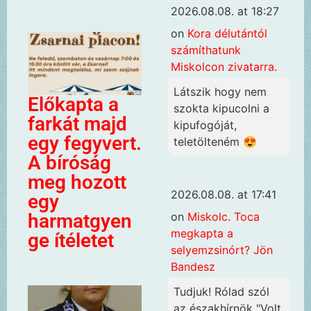
2026.08.08. at 18:27
on
Kora délutántól
számíthatunk
Miskolcon zivatarra.
Látszik hogy nem
Előkapta a
szokta kipucolni a
farkát majd
kipufogóját,
egy fegyvert.
teletölteném 😍
A bíróság
meg hozott
2026.08.08. at 17:41
egy
harmatgyen
on
Miskolc. Toca
megkapta a
ge ítéletet
selyemzsinórt? Jön
Bandesz
Tudjuk! Rólad szól
az északhírnök "Volt