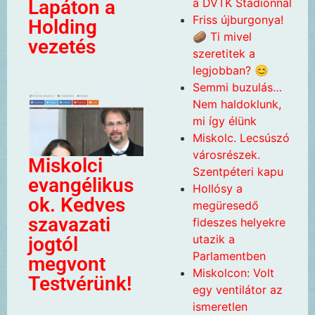
a DVTK Stadionnál
Lapáton a
Friss újburgonya!
Holding
🥔 Ti mivel
vezetés
szeretitek a
legjobban? 😊
Semmi buzulás…
Nem haldoklunk,
mi így élünk
Miskolc. Lecsúszó
városrészek.
Miskolci
Szentpéteri kapu
evangélikus
Hollósy a
ok. Kedves
megüresedő
szavazati
fideszes helyekre
utazik a
jogtól
Parlamentben
megvont
Miskolcon: Volt
Testvérünk!
egy ventilátor az
ismeretlen