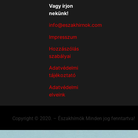
Vagy írjon
nekünk!
info@eszakhirnok.com
Impresszum
Hozzászólás
szabályai
Adatvédelmi
tájékoztató
Adatvédelmi
elveink
Copyright © 2020. – Északhírnök Minden jog fenntartva!