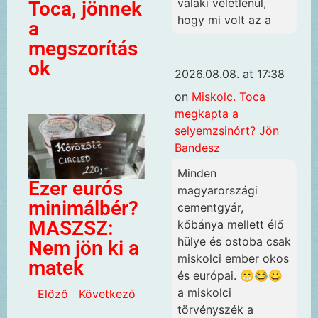
valaki véletlenül,
Toca, jönnek
hogy mi volt az a
a
megszorítás
ok
2026.08.08. at 17:38
on
Miskolc. Toca
megkapta a
selyemzsinórt? Jön
Bandesz
Minden
Ezer eurós
magyarországi
minimálbér?
cementgyár,
MASZSZ:
kőbánya mellett élő
hülye és ostoba csak
Nem jön ki a
miskolci ember okos
matek
és európai. 😁😂😀
a miskolci
Előző
Következő
törvényszék a