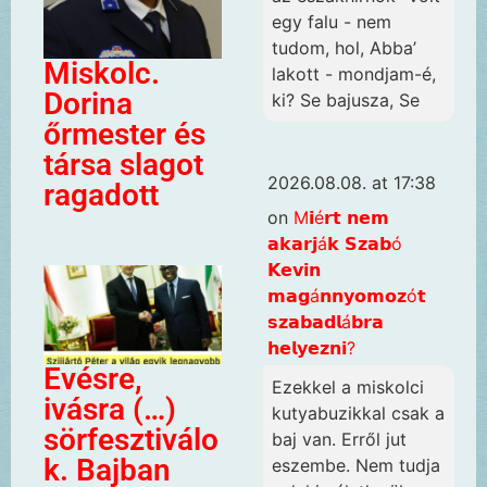
egy falu - nem
tudom, hol, Abba’
Miskolc.
lakott - mondjam-é,
Dorina
ki? Se bajusza, Se
őrmester és
társa slagot
2026.08.08. at 17:38
ragadott
on
M𝗶é𝗿𝘁 𝗻𝗲𝗺
𝗮𝗸𝗮𝗿𝗷á𝗸 𝗦𝘇𝗮𝗯ó
𝗞𝗲𝘃𝗶𝗻
𝗺𝗮𝗴á𝗻𝗻𝘆𝗼𝗺𝗼𝘇ó𝘁
𝘀𝘇𝗮𝗯𝗮𝗱𝗹á𝗯𝗿𝗮
𝗵𝗲𝗹𝘆𝗲𝘇𝗻𝗶?
Evésre,
Ezekkel a miskolci
ivásra (…)
kutyabuzikkal csak a
sörfesztiválo
baj van. Erről jut
k. Bajban
eszembe. Nem tudja