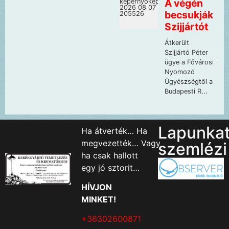
Lapunka
Ha átverték… Ha
megvezették… Vagy
szemlézi
ha csak hallott
egy jó sztorit…
HÍVJON
MINKET!
+36302600871