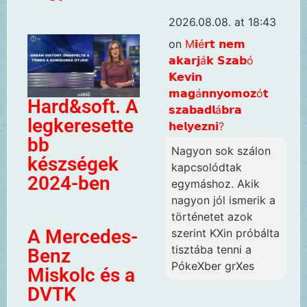
2026.08.08. at 18:43
on
M𝗶é𝗿𝘁 𝗻𝗲𝗺
𝗮𝗸𝗮𝗿𝗷á𝗸 𝗦𝘇𝗮𝗯ó
𝗞𝗲𝘃𝗶𝗻
𝗺𝗮𝗴á𝗻𝗻𝘆𝗼𝗺𝗼𝘇ó𝘁
Hard&soft. A
𝘀𝘇𝗮𝗯𝗮𝗱𝗹á𝗯𝗿𝗮
legkeresette
𝗵𝗲𝗹𝘆𝗲𝘇𝗻𝗶?
bb
Nagyon sok szálon
készségek
kapcsolódtak
2024-ben
egymáshoz. Akik
nagyon jól ismerik a
történetet azok
A Mercedes-
szerint KXin próbálta
tisztába tenni a
Benz
PókeXber grXes
Miskolc és a
DVTK