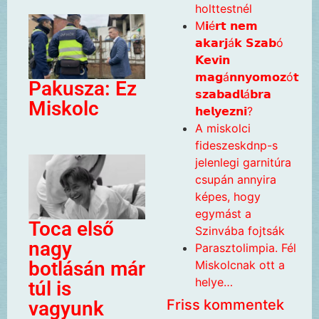
holttestnél
M𝗶é𝗿𝘁 𝗻𝗲𝗺
𝗮𝗸𝗮𝗿𝗷á𝗸 𝗦𝘇𝗮𝗯ó
𝗞𝗲𝘃𝗶𝗻
𝗺𝗮𝗴á𝗻𝗻𝘆𝗼𝗺𝗼𝘇ó𝘁
Pakusza: Ez
𝘀𝘇𝗮𝗯𝗮𝗱𝗹á𝗯𝗿𝗮
Miskolc
𝗵𝗲𝗹𝘆𝗲𝘇𝗻𝗶?
A miskolci
fideszeskdnp-s
jelenlegi garnitúra
csupán annyira
képes, hogy
egymást a
Toca első
Szinvába fojtsák
nagy
Parasztolimpia. Fél
botlásán már
Miskolcnak ott a
helye…
túl is
Friss kommentek
vagyunk