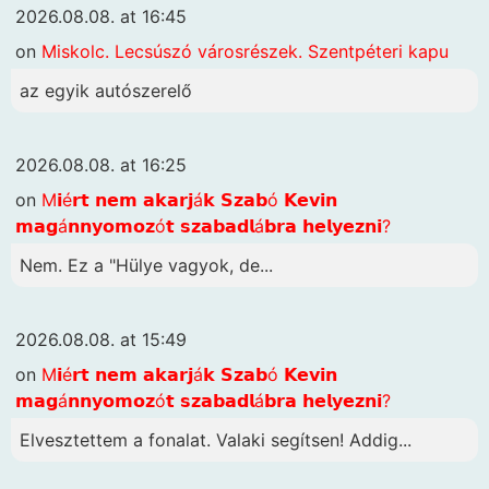
2026.08.08. at 16:45
on
Miskolc. Lecsúszó városrészek. Szentpéteri kapu
az egyik autószerelő
2026.08.08. at 16:25
on
M𝗶é𝗿𝘁 𝗻𝗲𝗺 𝗮𝗸𝗮𝗿𝗷á𝗸 𝗦𝘇𝗮𝗯ó 𝗞𝗲𝘃𝗶𝗻
𝗺𝗮𝗴á𝗻𝗻𝘆𝗼𝗺𝗼𝘇ó𝘁 𝘀𝘇𝗮𝗯𝗮𝗱𝗹á𝗯𝗿𝗮 𝗵𝗲𝗹𝘆𝗲𝘇𝗻𝗶?
Nem. Ez a "Hülye vagyok, de...
2026.08.08. at 15:49
on
M𝗶é𝗿𝘁 𝗻𝗲𝗺 𝗮𝗸𝗮𝗿𝗷á𝗸 𝗦𝘇𝗮𝗯ó 𝗞𝗲𝘃𝗶𝗻
𝗺𝗮𝗴á𝗻𝗻𝘆𝗼𝗺𝗼𝘇ó𝘁 𝘀𝘇𝗮𝗯𝗮𝗱𝗹á𝗯𝗿𝗮 𝗵𝗲𝗹𝘆𝗲𝘇𝗻𝗶?
Elvesztettem a fonalat. Valaki segítsen! Addig...