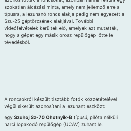
azonosították a roncsokat, azonban hamar feltűnt egy
szokatlan álcázási minta, amely nem jellemző erre a
típusra, a lezuhanó roncs alakja pedig nem egyezett a
Szu-25 géptörzsének alakjával. További
videófelvételek kerültek elő, amelyek azt mutatták,
hogy a gépet egy másik orosz repülőgép lőtte le
tévedésből.
A roncsokról készült tisztább fotók közzétételével
végül sikerült azonosítani a lezuhant eszközt:
egy
Szuhoj Sz-70 Ohotnyik-B
típusú, pilóta nélküli
harci lopakodó repülőgép (UCAV) zuhant le.