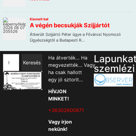
Lapunka
Ha átverték… Ha
Keresés
megvezették… Vagy
szemlézi
ha csak hallott
egy jó sztorit…
HÍVJON
MINKET!
+36302600871
Vagy írjon
nekünk!