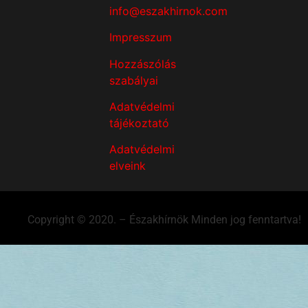
info@eszakhirnok.com
Impresszum
Hozzászólás
szabályai
Adatvédelmi
tájékoztató
Adatvédelmi
elveink
Copyright © 2020. – Északhírnök Minden jog fenntartva!