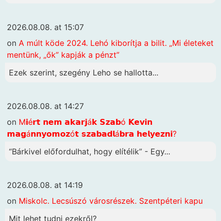
2026.08.08. at 15:07
on
A múlt köde 2024. Lehó kiborítja a bilit. „Mi életeket
mentünk, „ők” kapják a pénzt”
Ezek szerint, szegény Leho se hallotta...
2026.08.08. at 14:27
on
M𝗶é𝗿𝘁 𝗻𝗲𝗺 𝗮𝗸𝗮𝗿𝗷á𝗸 𝗦𝘇𝗮𝗯ó 𝗞𝗲𝘃𝗶𝗻
𝗺𝗮𝗴á𝗻𝗻𝘆𝗼𝗺𝗼𝘇ó𝘁 𝘀𝘇𝗮𝗯𝗮𝗱𝗹á𝗯𝗿𝗮 𝗵𝗲𝗹𝘆𝗲𝘇𝗻𝗶?
“Bárkivel előfordulhat, hogy elítélik” - Egy...
2026.08.08. at 14:19
on
Miskolc. Lecsúszó városrészek. Szentpéteri kapu
Mit lehet tudni ezekről?