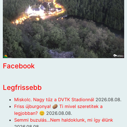
Facebook
Legfrissebb
Miskolc. Nagy tűz a DVTK Stadionnál
2026.08.08.
Friss újburgonya! 🥔 Ti mivel szeretitek a
legjobban? 😊
2026.08.08.
Semmi buzulás…Nem haldoklunk, mi így élünk
2026.08.08.