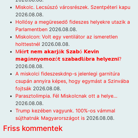
Miskolc. Lecsúszó városrészek. Szentpéteri kapu
2026.08.08.
Hollósy a megüresedő fideszes helyekre utazik a
Parlamentben
2026.08.08.
Miskolcon: Volt egy ventilátor az ismeretlen
holttestnél
2026.08.08.
M𝗶é𝗿𝘁 𝗻𝗲𝗺 𝗮𝗸𝗮𝗿𝗷á𝗸 𝗦𝘇𝗮𝗯ó 𝗞𝗲𝘃𝗶𝗻
𝗺𝗮𝗴á𝗻𝗻𝘆𝗼𝗺𝗼𝘇ó𝘁 𝘀𝘇𝗮𝗯𝗮𝗱𝗹á𝗯𝗿𝗮 𝗵𝗲𝗹𝘆𝗲𝘇𝗻𝗶?
2026.08.08.
A miskolci fideszeskdnp-s jelenlegi garnitúra
csupán annyira képes, hogy egymást a Szinvába
fojtsák
2026.08.08.
Parasztolimpia. Fél Miskolcnak ott a helye…
2026.08.08.
Trump kezében vagyunk. 100%-os vámmal
sújthatnák Magyarországot is
2026.08.08.
Friss kommentek