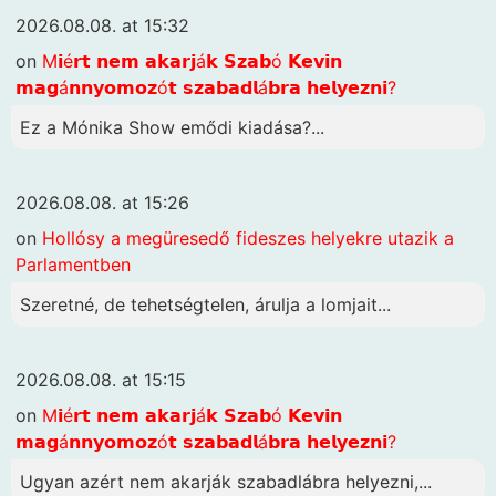
2026.08.08. at 15:32
on
M𝗶é𝗿𝘁 𝗻𝗲𝗺 𝗮𝗸𝗮𝗿𝗷á𝗸 𝗦𝘇𝗮𝗯ó 𝗞𝗲𝘃𝗶𝗻
𝗺𝗮𝗴á𝗻𝗻𝘆𝗼𝗺𝗼𝘇ó𝘁 𝘀𝘇𝗮𝗯𝗮𝗱𝗹á𝗯𝗿𝗮 𝗵𝗲𝗹𝘆𝗲𝘇𝗻𝗶?
Ez a Mónika Show emődi kiadása?...
2026.08.08. at 15:26
on
Hollósy a megüresedő fideszes helyekre utazik a
Parlamentben
Szeretné, de tehetségtelen, árulja a lomjait...
2026.08.08. at 15:15
on
M𝗶é𝗿𝘁 𝗻𝗲𝗺 𝗮𝗸𝗮𝗿𝗷á𝗸 𝗦𝘇𝗮𝗯ó 𝗞𝗲𝘃𝗶𝗻
𝗺𝗮𝗴á𝗻𝗻𝘆𝗼𝗺𝗼𝘇ó𝘁 𝘀𝘇𝗮𝗯𝗮𝗱𝗹á𝗯𝗿𝗮 𝗵𝗲𝗹𝘆𝗲𝘇𝗻𝗶?
Ugyan azért nem akarják szabadlábra helyezni,...