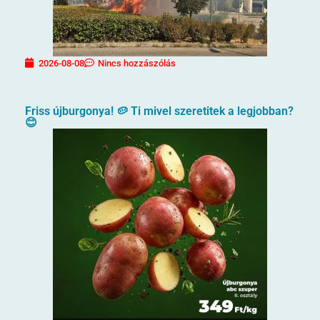
2026-08-08
Nincs hozzászólás
Friss újburgonya! 🥔 Ti mivel szeretitek a legjobban?
😊