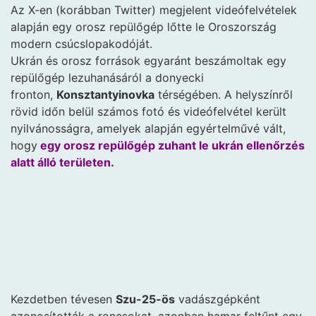
Az X-en (korábban Twitter) megjelent videófelvételek
alapján egy orosz repülőgép lőtte le Oroszország
modern csúcslopakodóját.
Ukrán és orosz források egyaránt beszámoltak egy
repülőgép lezuhanásáról a donyecki
fronton,
Konsztantyinovka
térségében. A helyszínről
rövid időn belül számos fotó és videófelvétel került
nyilvánosságra, amelyek alapján egyértelművé vált,
hogy
egy orosz repülőgép zuhant le ukrán ellenőrzés
alatt álló területen.
Kezdetben tévesen
Szu-25-ös
vadászgépként