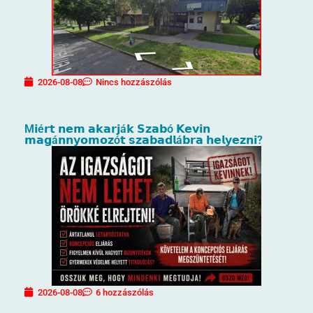
2026-08-08
Nincs hozzászólás
M𝗶é𝗿𝘁 𝗻𝗲𝗺 𝗮𝗸𝗮𝗿𝗷á𝗸 𝗦𝘇𝗮𝗯ó 𝗞𝗲𝘃𝗶𝗻
𝗺𝗮𝗴á𝗻𝗻𝘆𝗼𝗺𝗼𝘇ó𝘁 𝘀𝘇𝗮𝗯𝗮𝗱𝗹á𝗯𝗿𝗮 𝗵𝗲𝗹𝘆𝗲𝘇𝗻𝗶?
2026-08-08
6 hozzászólás