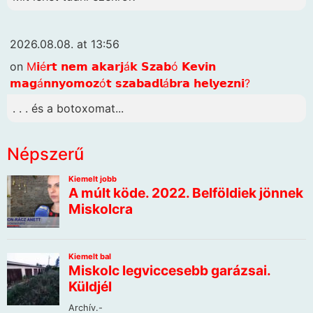
2026.08.08. at 13:56
on
M𝗶é𝗿𝘁 𝗻𝗲𝗺 𝗮𝗸𝗮𝗿𝗷á𝗸 𝗦𝘇𝗮𝗯ó 𝗞𝗲𝘃𝗶𝗻
𝗺𝗮𝗴á𝗻𝗻𝘆𝗼𝗺𝗼𝘇ó𝘁 𝘀𝘇𝗮𝗯𝗮𝗱𝗹á𝗯𝗿𝗮 𝗵𝗲𝗹𝘆𝗲𝘇𝗻𝗶?
. . . és a botoxomat...
Népszerű