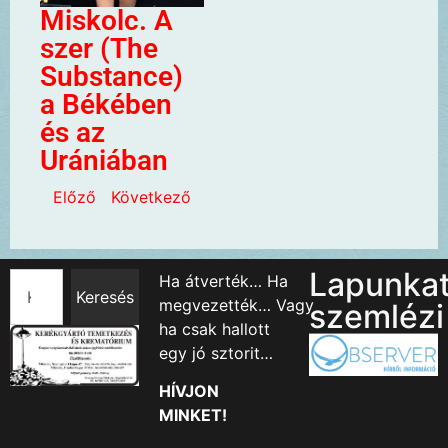
Miskolc. A
szer (The
Substance)
a Békében
és az
Urániában
Előző
Következő
Lapunka
Ha átverték… Ha
Keresés
megvezették… Vagy
szemlézi
ha csak hallott
egy jó sztorit…
HÍVJON
MINKET!