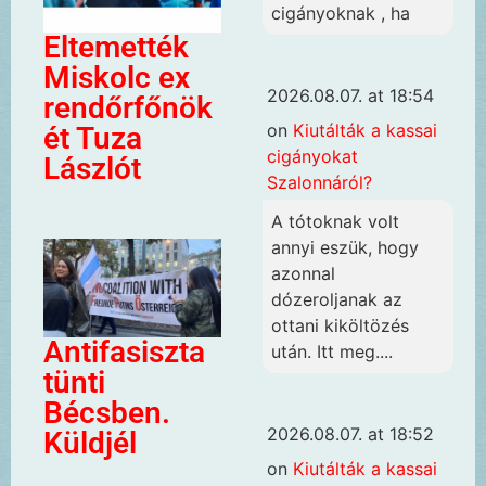
cigányoknak , ha
Eltemették
Miskolc ex
2026.08.07. at 18:54
rendőrfőnök
on
Kiutálták a kassai
ét Tuza
cigányokat
Lászlót
Szalonnáról?
A tótoknak volt
annyi eszük, hogy
azonnal
dózeroljanak az
ottani kiköltözés
Antifasiszta
után. Itt meg....
tünti
Bécsben.
2026.08.07. at 18:52
Küldjél
on
Kiutálták a kassai