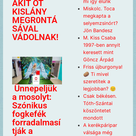
mi így élünk
AKIT ÖT
Miskolc. Toca
KISLÁNY
megkapta a
MEGR0NTÁ
selyemzsinórt?
SÁVAL
Jön Bandesz
VÁDOLNAK!
M. Kiss Csaba
1997-ben annyit
keresett mint
Göncz Árpád
Friss újburgonya!
🥔 Ti mivel
szeretitek a
Ünnepeljük
legjobban? 😊
a mosolyt:
Csak békésen.
Tóth-Szántai
Szónikus
köszöntetet
fogkefék
mondott
forradalmasí
A kerékpáripar
tják a
válsága még