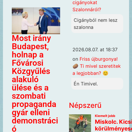
cigányokat
Szalonnáról?
Cigányból nem lesz
szalonna
Most irány
Budapest,
2026.08.07. at 18:37
holnap a
on
Friss újburgonya!
Fővárosi
🥔 Ti mivel szeretitek
Közgyűlés
a legjobban? 😊
alakuló
Én Timivel.
ülése és a
szombati
propaganda
Népszerű
gyár elleni
demonstráci
ó