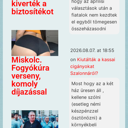
hogy az áprilisi
kiverték a
választások után a
biztosítékot
fiatalok nem kezdtek
el egyből tömegesen
összeházasodni
2026.08.07. at 18:55
Miskolc.
on
Kiutálták a kassai
Fogyókúra
cigányokat
Szalonnáról?
verseny,
komoly
Most hogy az a két
díjazással
ház üresen áll ,
kellene szólni
(esetleg némi
készpénzzel
ösztönözni) a
környékbeli