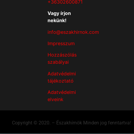
+36302600871
Vagy írjon
nekünk!
info@eszakhirnok.com
Impresszum
Hozzászólás
szabályai
Adatvédelmi
tájékoztató
Adatvédelmi
elveink
Copyright © 2020. – Északhírnök Minden jog fenntartva!