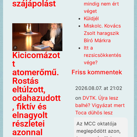
szájápolást
mindig nem ért
véget
Küldjél
Miskolc. Kovács
Zsolt haragszik
Bíró Márkra
Itt a
Kicicomázot
rezsicsökkentés
t
vége?
atomerőmű.
Friss kommentek
Rostás
eltúlzott,
2026.08.07. at 21:02
odahazudott
on
DVTK. Újra lesz
, fiktív és
balhé? Vigyázat mert
Toca dühös lesz
elnagyolt
részletei
Az MCC oktatója
azonnal
meglepődött azon,