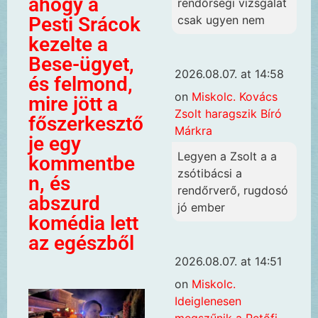
ahogy a
rendőrségi vizsgálat
csak ugyen nem
Pesti Srácok
kezelte a
Bese-ügyet,
2026.08.07. at 14:58
és felmond,
on
Miskolc. Kovács
mire jött a
Zsolt haragszik Bíró
főszerkesztő
Márkra
je egy
Legyen a Zsolt a a
kommentbe
zsótibácsi a
n, és
rendőrverő, rugdosó
abszurd
jó ember
komédia lett
az egészből
2026.08.07. at 14:51
on
Miskolc.
Ideiglenesen