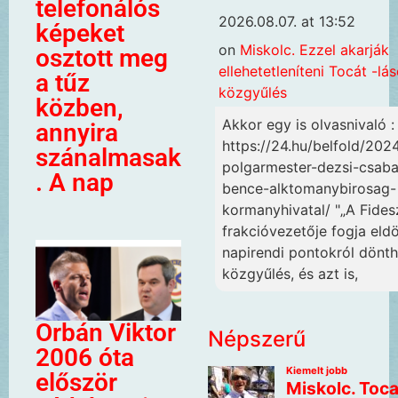
telefonálós
2026.08.07. at 13:52
képeket
on
Miskolc. Ezzel akarják
osztott meg
ellehetetleníteni Tocát -lá
a tűz
közgyűlés
közben,
Akkor egy is olvasnivaló :
annyira
https://24.hu/belfold/202
szánalmasak
polgarmester-dezsi-csaba
. A nap
bence-alktomanybirosag-
kormanyhivatal/ "„A Fides
frakcióvezetője fogja eldö
napirendi pontokról dönth
közgyűlés, és azt is,
Orbán Viktor
Népszerű
2006 óta
először