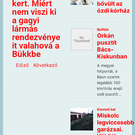
kert. Miért
nem viszi ki
a gagyi
lármás
rendezvénye
it valahová a
Bükkbe
Előző
Következő