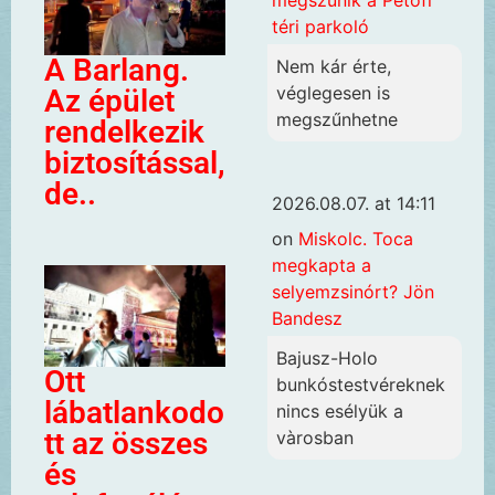
megszűnik a Petőfi
téri parkoló
A Barlang.
Nem kár érte,
véglegesen is
Az épület
megszűnhetne
rendelkezik
biztosítással,
de..
2026.08.07. at 14:11
on
Miskolc. Toca
megkapta a
selyemzsinórt? Jön
Bandesz
Bajusz-Holo
Ott
bunkóstestvéreknek
lábatlankodo
nincs esélyük a
tt az összes
vàrosban
és