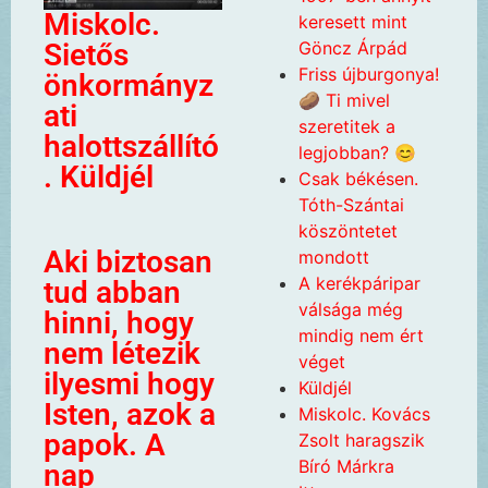
Miskolc.
keresett mint
Göncz Árpád
Sietős
Friss újburgonya!
önkormányz
🥔 Ti mivel
ati
szeretitek a
halottszállító
legjobban? 😊
. Küldjél
Csak békésen.
Tóth-Szántai
köszöntetet
Aki biztosan
mondott
A kerékpáripar
tud abban
válsága még
hinni, hogy
mindig nem ért
nem létezik
véget
ilyesmi hogy
Küldjél
Isten, azok a
Miskolc. Kovács
papok. A
Zsolt haragszik
Bíró Márkra
nap