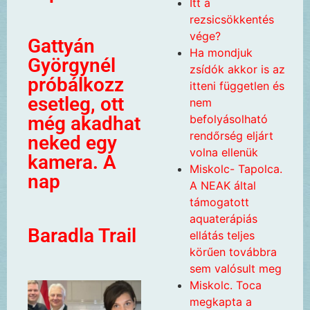
Itt a
rezsicsökkentés
vége?
Gattyán
Ha mondjuk
Györgynél
zsídók akkor is az
próbálkozz
itteni független és
esetleg, ott
nem
befolyásolható
még akadhat
rendőrség eljárt
neked egy
volna ellenük
kamera. A
Miskolc- Tapolca.
nap
A NEAK által
támogatott
aquaterápiás
Baradla Trail
ellátás teljes
körűen továbbra
sem valósult meg
Miskolc. Toca
megkapta a