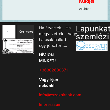
Lapunka
Ha átverték… Ha
Keresés
megvezették… Vagy
szemlézi
ha csak hallott
egy jó sztorit…
HÍVJON
MINKET!
+36302600871
Vagy írjon
nekünk!
info@eszakhirnok.com
Impresszum