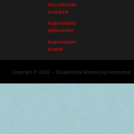
Hozzászólás
szabályai
Adatvédelmi
tájékoztató
Adatvédelmi
elveink
Copyright © 2020. – Északhírnök Minden jog fenntartva!