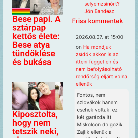
selyemzsinórt?
Jön Bandesz
Bese papi. A
Friss kommentek
sztárpap
kettős élete:
2026.08.07. at 15:00
Bese atya
on
Ha mondjuk
tündöklése
zsídók akkor is az
és bukása
itteni független és
nem befolyásolható
rendőrség eljárt volna
ellenük
Fontos, nem
szlovákok hanem
csehek voltak. ez
Kiposztolta,
két garázda itt
hogy nem
Miskolcon dolgozik.
tetszik neki,
Zajlik ellenük a