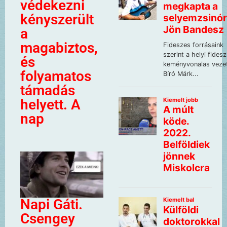
védekezni
kényszerült
a
magabiztos,
és
folyamatos
támadás
helyett. A
nap
Napi Gáti.
Csengey