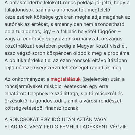
A patakmederbe lelökött roncs példája jól jelzi, hogy a
tulajdonosok számára a roncsautók megfelelő
kezelésének költsége gyakran meghaladja magának az
autónak az értékét, s amennyiben nem azonosítható
be a tulajdonos, úgy – a fellelés helyétől függően –
vagy a rendőrség vagy az önkormányzat, országos
közúthálózat esetében pedig a Magyar Közút viszi el,
azaz végső soron közpénzen oldódik meg a probléma.
A politika érdekeltjei az ezen roncsok eltávolításában
rejlő népszerűségszerző lehetőséget ragadják meg.
Az önkormányzat a
megtalálásuk
(bejelentés) után a
roncsjárműveket miskolci esetekben egy erre
elhatárolt telephelyre szállíttatja, s a tárolásukról és
őrzésükről is gondoskodik, amit a városi rendészet
költségvetéséből finanszíroznak.
A RONCSOKAT EGY IDŐ UTÁN AZTÁN VAGY
ELADJÁK, VAGY PEDIG FÉMHULLADÉKKÉNT VÉGZIK.