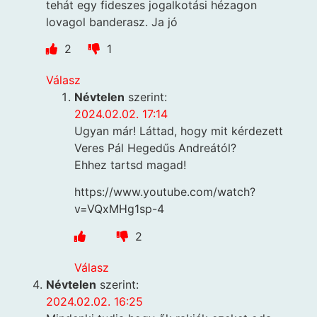
tehát egy fideszes jogalkotási hézagon
lovagol banderasz. Ja jó
2
1
Válasz
Névtelen
szerint:
2024.02.02. 17:14
Ugyan már! Láttad, hogy mit kérdezett
Veres Pál Hegedűs Andreától?
Ehhez tartsd magad!
https://www.youtube.com/watch?
v=VQxMHg1sp-4
2
Válasz
Névtelen
szerint:
2024.02.02. 16:25