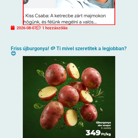
2026-08-07
1 hozzászólás
Friss újburgonya! 🥔 Ti mivel szeretitek a legjobban?
😊