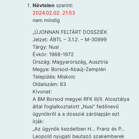
Névtelen
szerint:
2024.02.02. 21:53
nem mindig
„ÚJONNAN FELTÁRT DOSSZIÉK
Jelzet: ÁBTL – 3.1.2. – M-30999
Tárgy: Nusi
Évkör: 1968-1972
Ország: Magyarország, Ausztria
Megye: Borsod-Abaúj-Zemplén
Település: Miskolc
Oldalszám: 83
Kivonat:
A BM Borsod megyei RFK III/II. Alosztálya
által foglalkoztatott „Nusi” fedőnevű
ügynökről a a dosszié zárólapján ezt
írják:
„Az ügynök kezdetben H… Franz és P…
Leopold nyugati beutazó szakemberek