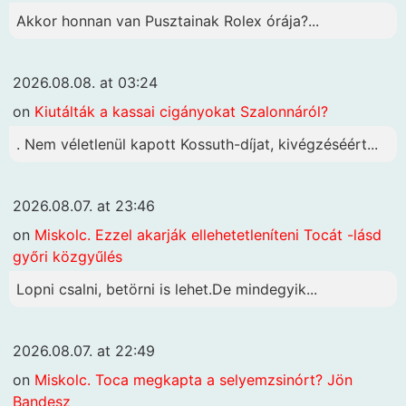
Akkor honnan van Pusztainak Rolex órája?...
2026.08.08. at 03:24
on
Kiutálták a kassai cigányokat Szalonnáról?
. Nem véletlenül kapott Kossuth-díjat, kivégzéséért...
2026.08.07. at 23:46
on
Miskolc. Ezzel akarják ellehetetleníteni Tocát -lásd
győri közgyűlés
Lopni csalni, betörni is lehet.De mindegyik...
2026.08.07. at 22:49
on
Miskolc. Toca megkapta a selyemzsinórt? Jön
Bandesz