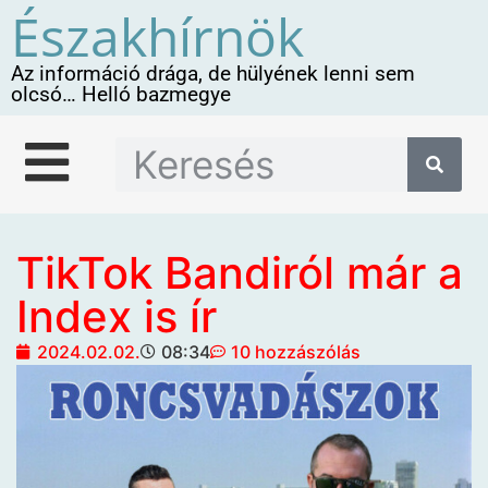
Északhírnök
Az információ drága, de hülyének lenni sem
olcsó… Helló bazmegye
TikTok Bandiról már a
Index is ír
2024.02.02.
08:34
10 hozzászólás