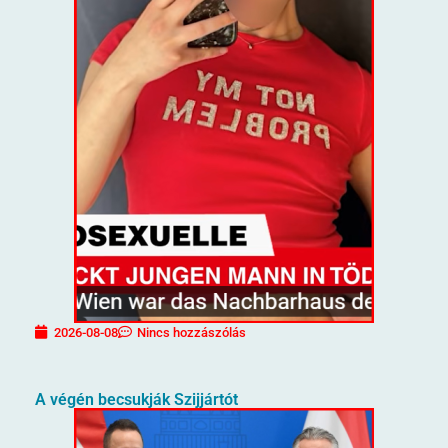
2026-08-08
Nincs hozzászólás
A végén becsukják Szijjártót