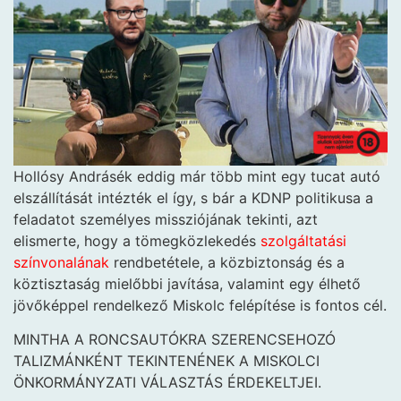
Hollósy Andrásék eddig már több mint egy tucat autó
elszállítását intézték el így, s bár a KDNP politikusa a
feladatot személyes missziójának tekinti, azt
elismerte, hogy a tömegközlekedés
szolgáltatási
színvonalának
rendbetétele, a közbiztonság és a
köztisztaság mielőbbi javítása, valamint egy élhető
jövőképpel rendelkező Miskolc felépítése is fontos cél.
MINTHA A RONCSAUTÓKRA SZERENCSEHOZÓ
TALIZMÁNKÉNT TEKINTENÉNEK A MISKOLCI
ÖNKORMÁNYZATI VÁLASZTÁS ÉRDEKELTJEI.