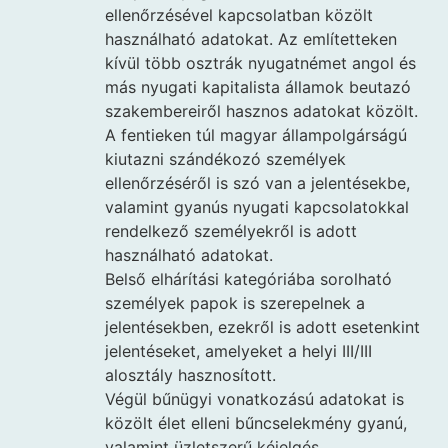
ellenőrzésével kapcsolatban közölt
használható adatokat. Az említetteken
kívül több osztrák nyugatnémet angol és
más nyugati kapitalista államok beutazó
szakembereiről hasznos adatokat közölt.
A fentieken túl magyar állampolgárságú
kiutazni szándékozó személyek
ellenőrzéséről is szó van a jelentésekbe,
valamint gyanús nyugati kapcsolatokkal
rendelkező személyekről is adott
használható adatokat.
Belső elhárítási kategóriába sorolható
személyek papok is szerepelnek a
jelentésekben, ezekről is adott esetenkint
jelentéseket, amelyeket a helyi III/III
alosztály hasznosított.
Végül bűnügyi vonatkozású adatokat is
közölt élet elleni bűncselekmény gyanú,
valamint üzletszerű kéjelgés