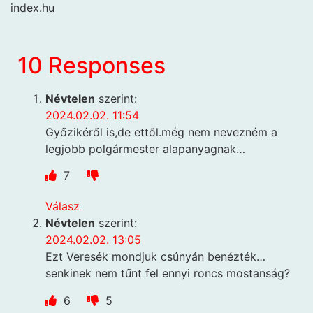
index.hu
10 Responses
Névtelen
szerint:
2024.02.02. 11:54
Győzikéről is,de ettől.még nem nevezném a
legjobb polgármester alapanyagnak…
7
Válasz
Névtelen
szerint:
2024.02.02. 13:05
Ezt Veresék mondjuk csúnyán benézték…
senkinek nem tűnt fel ennyi roncs mostanság?
6
5