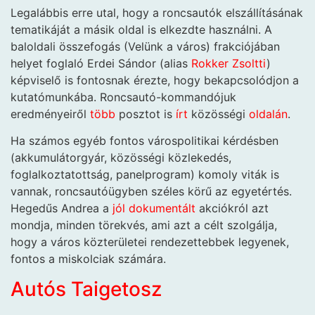
Legalábbis erre utal, hogy a roncsautók elszállításának
tematikáját a másik oldal is elkezdte használni. A
baloldali összefogás (Velünk a város) frakciójában
helyet foglaló Erdei Sándor (alias
Rokker Zsoltti
)
képviselő is fontosnak érezte, hogy bekapcsolódjon a
kutatómunkába. Roncsautó-kommandójuk
eredményeiről
több
posztot is
írt
közösségi
oldalán
.
Ha számos egyéb fontos várospolitikai kérdésben
(akkumulátorgyár, közösségi közlekedés,
foglalkoztatottság, panelprogram) komoly viták is
vannak, roncsautóügyben széles körű az egyetértés.
Hegedűs Andrea a
jól dokumentált
akciókról azt
mondja, minden törekvés, ami azt a célt szolgálja,
hogy a város közterületei rendezettebbek legyenek,
fontos a miskolciak számára.
Autós Taigetosz