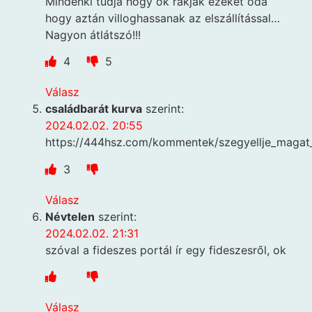
Mindenki tudja hogy ők rakják ezeket oda
hogy aztán villoghassanak az elszállítással…
Nagyon átlátszó!!!
4
5
Válasz
családbarát kurva
szerint:
2024.02.02. 20:55
https://444hsz.com/kommentek/szegyellje_magat
3
Válasz
Névtelen
szerint:
2024.02.02. 21:31
szóval a fideszes portál ír egy fideszesről, ok
Válasz