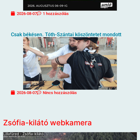
2026-08-07
1 hozzászólás
Csak békésen. Tóth-Szántai köszöntetet mondott
2026-08-07
Nincs hozzászólás
Zsófia-kilátó webkamera