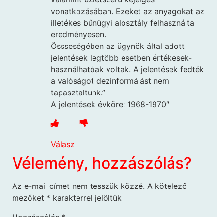
vonatkozásában. Ezeket az anyagokat az
illetékes bűnügyi alosztály felhasználta
eredményesen.
Össseségében az ügynök által adott
jelentések legtöbb esetben értékesek-
használhatóak voltak. A jelentések fedték
a valóságot dezinformálást nem
tapasztaltunk.”
A jelentések évköre: 1968-1970″
Válasz
Vélemény, hozzászólás?
Az e-mail címet nem tesszük közzé.
A kötelező
mezőket
*
karakterrel jelöltük
Hozzászólás
*