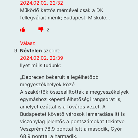
2024.02.02. 22:32
Működő kettős mércével csak a DK
fellegvárait mérik; Budapest, Miskolc…
2
Válasz
Névtelen
szerint:
2024.02.02. 22:39
Ilyet mi is tudunk:
„Debrecen bekerült a legélhetőbb
megyeszékhelyek közé
A szakértők összeállították a megyeszékelyek
egymáshoz képesti élhetőségi rangsorát is,
amelyet ezúttal is a főváros vezet. A
Budapestet követő városok lemaradása itt is
viszonylag jelentős a pontszámokat tekintve.
Veszprém 78,9 ponttal lett a második, Győr
68,9 ponttal a harmadik.