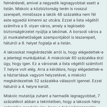
felmérésnél, amivel a negyedik legnagyobbat esett a
listán. Miskolc a közbiztonság terén is rosszul
szerepelt, mindössze a lakók 48 százaléka nem fél
este egyedül kimenni az utcára. Ezzel a lista végétől
számítva a 9. olyan város, amely a legkisebb
biztonságérzetet nyújtja a lakóinak. A borsodi város a
jó munkalehetőségek szempontjából is leszerepelt,
hátulról a 8. helyet foglalja el a listán.
A lakosokat megkérdezték arról is, hogy elégedettek-e
a jelenlegi munkájukkal. A miskolciak 60 százaléka érzi
úgy, hogy igen. Ez a városnak a lista végétől számított
7. helyre volt elég. Arra a kérdésre, hogy elégedettek-e
a háztartásuk vagyoni helyzetével, a miskolci
megkérdezettek 52 százaléka válaszolt igennel. Ezzel
hátulról a 4. helyre került.
Miskolc mutatója zuhant a harmadik legnagyobbat, 7
százalékot abban a tekintetben, hogy a lakosok hány