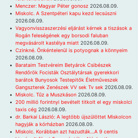
Menczer: Magyar Péter gonosz
2026.08.09.
Miskolc. A Szentpéteri kapu kezd lecsúszni
2026.08.09.
Vagyonvisszaszerzési eljárást kérnek a tiszások a
Rogán feleségének egy borsodi faluban
megvásárolt kastélya miatt
2026.08.09.
Czinkné. Önkéntelenül is potyognak a könnyeim
2026.08.09.
Barataim Testvéreim Betyárok Csibészek
Rendőrök Focisták Osztálytársak gyerekkori
barátok Bunyosok Testepitők Életműveszek
Gangszterek Zenészek VV sek Tv sek
2026.08.09.
Miskolc. Tűz a Muszkáson
2026.08.09.
200 millió forintnyi bevételt titkolt el egy miskolci
taxis cég
2026.08.09.
dr. Barkai László: A legtöbb újszülöttet Miskolcon
hagyják a kórházban
2026.08.09.
Miskolc. Korábban azt hazudták…A 9 centis