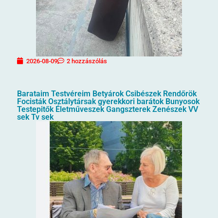
2026-08-09
2 hozzászólás
Barataim Testvéreim Betyárok Csibészek Rendőrök
Focisták Osztálytársak gyerekkori barátok Bunyosok
Testepitők Életműveszek Gangszterek Zenészek VV
sek Tv sek