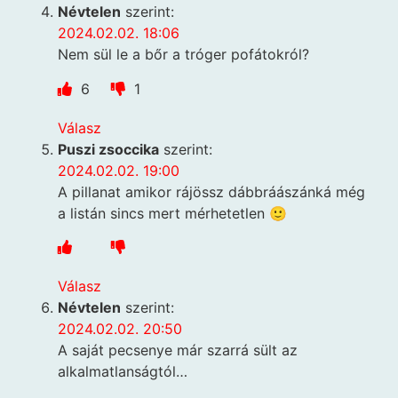
Névtelen
szerint:
2024.02.02. 18:06
Nem sül le a bőr a tróger pofátokról?
6
1
Válasz
Puszi zsoccika
szerint:
2024.02.02. 19:00
A pillanat amikor rájössz dábbráászánká még
a listán sincs mert mérhetetlen 🙂
Válasz
Névtelen
szerint:
2024.02.02. 20:50
A saját pecsenye már szarrá sült az
alkalmatlanságtól…