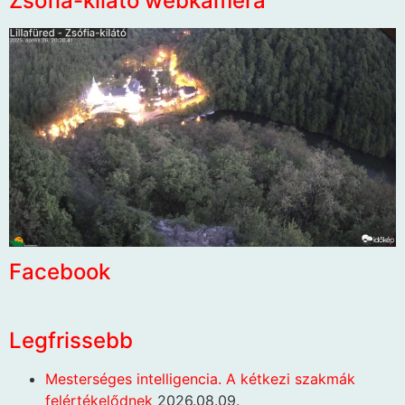
Zsófia-kilátó webkamera
Facebook
Legfrissebb
Mesterséges intelligencia. A kétkezi szakmák
felértékelődnek
2026.08.09.