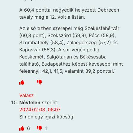
A 60,4 ponttal negyedik helyezett Debrecen
tavaly még a 12. volt a listán.
Az első tízben szerepel még Székesfehérvár
(60,3 pont), Szekszárd (59,9), Pécs (58,9),
Szombathely (58,4), Zalaegerszeg (57,2) és
Kaposvár (55,3). A sor végén pedig
Kecskemét, Salgótarján és Békéscsaba
található, Budapesthez képest kevesebb, mint
feleannyi: 42,1, 41,6, valamint 39,2 ponttal.”
Válasz
Névtelen
szerint:
2024.02.03. 06:07
Simon egy igazi köcsög
6
1