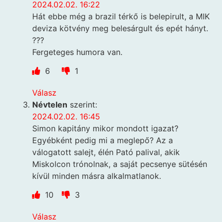
2024.02.02. 16:22
Hát ebbe még a brazil térkő is belepirult, a MIK
deviza kötvény meg belesárgult és epét hányt.
???
Fergeteges humora van.
6
1
Válasz
Névtelen
szerint:
2024.02.02. 16:45
Simon kapitány mikor mondott igazat?
Egyébként pedig mi a meglepő? Az a
válogatott salejt, élén Pató palival, akik
Miskolcon trónolnak, a saját pecsenye sütésén
kívül minden másra alkalmatlanok.
10
3
Válasz