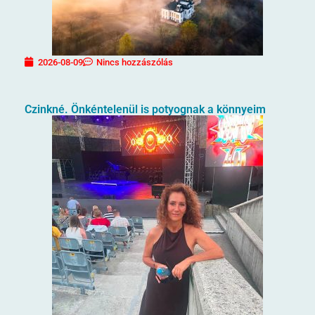
2026-08-09
Nincs hozzászólás
Czinkné. Önkéntelenül is potyognak a könnyeim