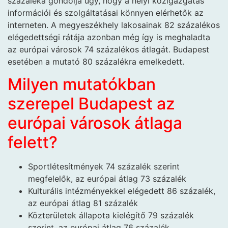
százaléka gondolja úgy, hogy a helyi közigazgatás
információi és szolgáltatásai könnyen elérhetők az
interneten. A megyeszékhely lakosainak 82 százalékos
elégedettségi rátája azonban még így is meghaladta
az európai városok 74 százalékos átlagát. Budapest
esetében a mutató 80 százalékra emelkedett.
Milyen mutatókban
szerepel Budapest az
európai városok átlaga
felett?
Sportlétesítmények 74 százalék szerint
megfelelők, az európai átlag 73 százalék
Kulturális intézményekkel elégedett 86 százalék,
az európai átlag 81 százalék
Közterületek állapota kielégítő 79 százalék
szerint, az európai átlag 76 százalék