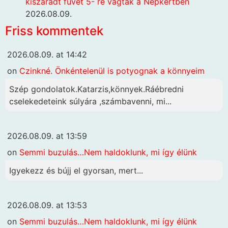
kiszáradt füvet 5- re vágták a Népkertben
2026.08.09.
Friss kommentek
2026.08.09. at 14:42
on
Czinkné. Önkéntelenül is potyognak a könnyeim
Szép gondolatok.Katarzis,könnyek.Ráébredni
cselekedeteink súlyára ,számbavenni, mi...
2026.08.09. at 13:59
on
Semmi buzulás…Nem haldoklunk, mi így élünk
Igyekezz és bújj el gyorsan, mert...
2026.08.09. at 13:53
on
Semmi buzulás…Nem haldoklunk, mi így élünk