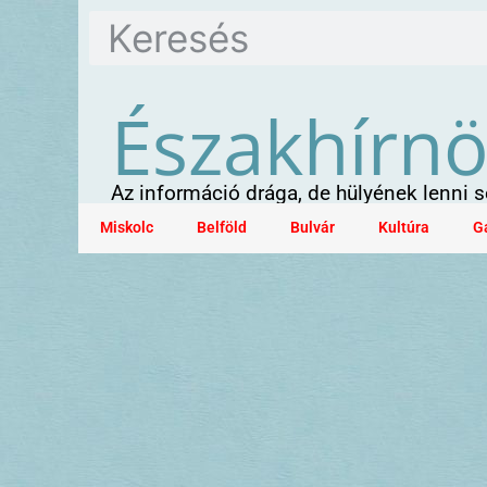
Északhírn
Az információ drága, de hülyének lenni
Miskolc
Belföld
Bulvár
Kultúra
G