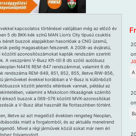
F
ekkel kapcsolatos történései valójában még az előző év
epen 5 db BKK-kék színű MAN Lion’s City típusú csuklós
 bérelt buszok alapjaikban hasonlóak a CNG üzemű,
20
ük pedig magasabban felszerelt. A 2008-as évjáratú,
o
 közötti azonosítószámokat kapták rendszám szerinti
ek. A veszprémi V-Busz Kft-től 8 db szóló autóbusz
Jö
gy Neoplan N4416 REM-847 rendszámmal, valamint 6 db
A
biak rendszáma REM-849, 851, 852, 855, illetve RIW-856,
atú járműveket évekkel korábban a V-Busz is különböző
autóbuszok között jelentős eltérések vannak, például az
ekintetében, valamint a Miskolcon ritkaságnak számító
20
ől érkező buszok a 069-076 közötti MVK-azonosítókat
o
zésük a V-Busz által használt lila flottaszínben történt.
B
ben, illetve az azt megelőző években rengeteg Neoplan,
básodás miatt a forgalomból, és az aktuális menetrend
gendő. Mivel a régi járművek közül sokat már nem éri
20
léshez folyamodott.