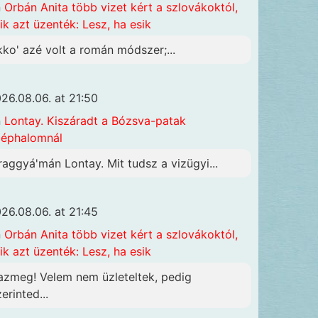
n
Orbán Anita több vizet kért a szlovákoktól,
ik azt üzenték: Lesz, ha esik
kko' azé volt a román módszer;...
26.08.06. at 21:50
n
Lontay. Kiszáradt a Bózsva-patak
éphalomnál
raggyá'mán Lontay. Mit tudsz a vizügyi...
26.08.06. at 21:45
n
Orbán Anita több vizet kért a szlovákoktól,
ik azt üzenték: Lesz, ha esik
azmeg! Velem nem üzleteltek, pedig
erinted...