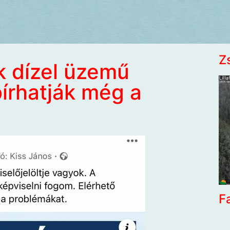
Z
k dízel üzemű
írhatják még a
F