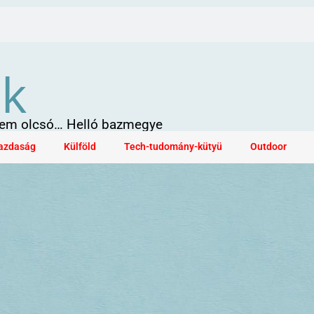
ök
 sem olcsó… Helló bazmegye
azdaság
Külföld
Tech-tudomány-kütyü
Outdoor