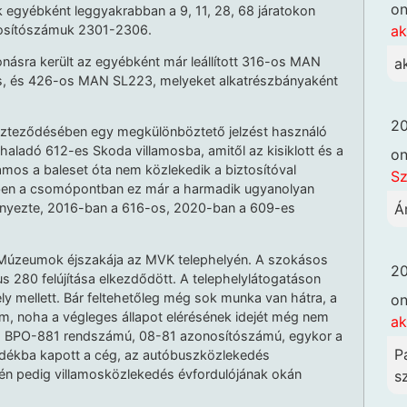
o
k egyébként leggyakrabban a 9, 11, 28, 68 járatokon
nosítószámuk 2301-2306.
ak
násra került az egyébként már leállított 316-os MAN
a
s, és 426-os MAN SL223, melyeket alkatrészbányaként
20
reszteződésében egy megkülönböztető jelzést használó
aladó 612-es Skoda villamosba, amitől az kisiklott és a
o
llamos a baleset óta nem közlekedik a biztosítóval
Sz
ebben a csomópontban ez már a harmadik ugyanolyan
Á
edményezte, 2016-ban a 616-os, 2020-ban a 609-es
 Múzeumok éjszakája az MVK telephelyén. A szokásos
20
s 280 felújítása elkezdődött. A telephelylátogatáson
ly mellett. Bár feltehetőleg még sok munka van hátra, a
o
vum, noha a végleges állapot elérésének idejét még nem
ak
z a BPO-881 rendszámú, 08-81 azonosítószámú, egykor a
P
ándékba kapott a cég, az autóbuszközlekedés
0-én pedig villamosközlekedés évfordulójának okán
sz