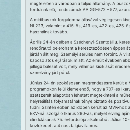
megfelelően a városban a teljes állomány. A buszo
fordulnak elő, rendszámuk AA GG-572 – 577, azo
A midibuszok forgalomba állásával véglegesen kivo
NL223, valamint a 415-ös, 419-es, 422-es, 425-ö
használnak tovább.
Április 24-én délben a Széchenyi-Szentpáli u. ke
rendőrautó belerohant a kereszteződésen éppen áth
járdán állt meg. Személyi sérülés nem történt. A vi
kapcsolatos eljárások miatt. Az elmúlt években 
jellegű baleset volt, mely villamos kisiklását er
szerelvény járt pórul.
Június 24-én szokásosan megrendezésre került a
programokon felül kiemelendő, hogy a 707-es Ikaru
szétszerelt állapotban lehetett megtekinteni a műhe
helyreállítás folyamatának ténye biztató és pozití
tudni. Szintén ebben az időben került az MVK-ho
BKV-nál szolgáló Ikarus 280-as, melyet elvileg aj
elindulásának 75. évfordulója alkalmából. Július 1
közlekedett a 4 nosztalgiavillamos.