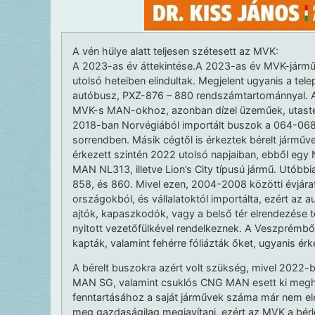
A vén hülye alatt teljesen szétesett az MVK:
A 2023-as év áttekintése.A 2023-as év MVK-járműv
utolsó heteiben elindultak. Megjelent ugyanis a tel
autóbusz, PXZ-876 – 880 rendszámtartománnyal. A
MVK-s MAN-okhoz, azonban dízel üzeműek, utaster
2018-ban Norvégiából importált buszok a 064-068
sorrendben. Másik cégtől is érkeztek bérelt járműv
érkezett szintén 2022 utolsó napjaiban, ebből e
MAN NL313, illetve Lion’s City típusú jármű. Utób
858, és 860. Mivel ezen, 2004-2008 közötti évjár
országokból, és vállalatoktól importálta, ezért az 
ajtók, kapaszkodók, vagy a belső tér elrendezése t
nyitott vezetőfülkével rendelkeznek. A Veszprémb
kapták, valamint fehérre fóliázták őket, ugyanis érke
A bérelt buszokra azért volt szükség, mivel 2022-
MAN SG, valamint csuklós CNG MAN esett ki meghi
fenntartásához a saját járművek száma már nem ele
meg gazdaságilag megjavítani, ezért az MVK a bér