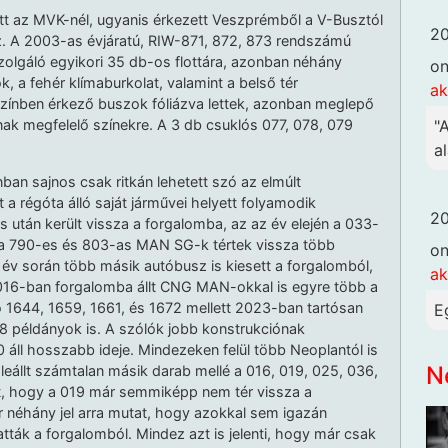
t az MVK-nél, ugyanis érkezett Veszprémből a V-Busztól
20
. A 2003-as évjáratú, RIW-871, 872, 873 rendszámú
olgáló egyikori 35 db-os flottára, azonban néhány
o
ók, a fehér klímaburkolat, valamint a belső tér
ak
a színben érkező buszok fóliázva lettek, azonban meglepő
"
k megfelelő színekre. A 3 db csuklós 077, 078, 079
al
ban sajnos csak ritkán lehetett szó az elmúlt
a régóta álló saját járművei helyett folyamodik
20
ás után került vissza a forgalomba, az az év elején a 033-
 a 790-es és 803-as MAN SG-k tértek vissza több
o
 év során több másik autóbusz is kiesett a forgalomból,
ak
016-ban forgalomba állt CNG MAN-okkal is egyre több a
 1644, 1659, 1661, és 1672 mellett 2023-ban tartósan
E
8 példányok is. A szólók jobb konstrukciónak
 áll hosszabb ideje. Mindezeken felül több Neoplantól is
N
 leállt számtalan másik darab mellé a 016, 019, 025, 036,
t, hogy a 019 már semmiképp nem tér vissza a
r néhány jel arra mutat, hogy azokkal sem igazán
tták a forgalomból. Mindez azt is jelenti, hogy már csak