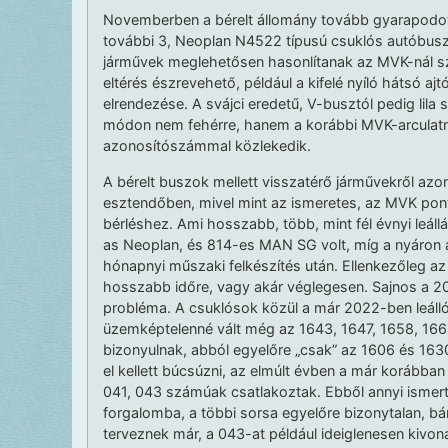
Novemberben a bérelt állomány tovább gyarapodot
további 3, Neoplan N4522 típusú csuklós autóbusz
járművek meglehetősen hasonlítanak az MVK-nál sz
eltérés észrevehető, például a kifelé nyíló hátsó ajt
elrendezése. A svájci eredetű, V-busztól pedig lil
módon nem fehérre, hanem a korábbi MVK-arculatna
azonosítószámmal közlekedik.
A bérelt buszok mellett visszatérő járművekről azon
esztendőben, mivel mint az ismeretes, az MVK pont 
bérléshez. Ami hosszabb, több, mint fél évnyi leáll
as Neoplan, és 814-es MAN SG volt, míg a nyáron
hónapnyi műszaki felkészítés után. Ellenkezőleg az
hosszabb időre, vagy akár véglegesen. Sajnos a 2
probléma. A csuklósok közül a már 2022-ben leálló
üzemképtelenné vált még az 1643, 1647, 1658, 166
bizonyulnak, abból egyelőre „csak” az 1606 és 1630
el kellett búcsúzni, az elmúlt évben a már korábban
041, 043 számúak csatlakoztak. Ebből annyi ismer
forgalomba, a többi sorsa egyelőre bizonytalan, bá
terveznek már, a 043-at például ideiglenesen kivona