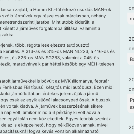
o
 lassan zajlott, a Homm Kft-től érkező csuklós MAN-ok
 szóló járművek egy része csak márciusban, néhány
m
menetrendszerinti járatba. Mint utóbb kiderült, a
 késett a járművek forgalomba állítása, valamint a
szakira.
20
jenek, több, régóta leselejtezett autóbusztól
o
a kerültek. A 313-as és 315-ös MAN NL223, a 416-os és
19-es, és 826-os MAN SG263, valamint a 045-ös
B
étezik, maradványaik pár héttel később egy MÉH-telepen
20
rolt járművekkel is bővült az MVK állománya, február
Feniksbus FBI típusú, kétajtós midi autóbusz. Ezen midi
o
olci járműflottában, érdekes jellemzőjük a jármű
Pa
 hogy csak az egyik ajtónál alacsonypadlósak. A buszok
-én voltak kiadva. A járművek beszerzésének sikere
s
n nap volt, amikor mind a 6 példány ki volt adva a
tben egyáltalán nem közlekedtek. Egyes teóriák szerint a
e az is elképzelhető, hogy nélkülözve vannak, mivel
20
 kapacitásuknál fogva kevés vonalon alkalmazható