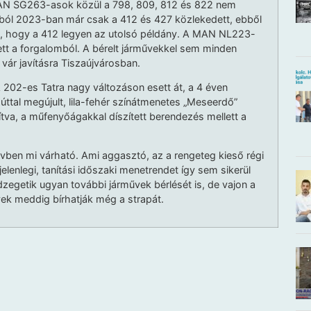
AN SG263-asok közül a 798, 809, 812 és 822 nem
ól 2023-ban már csak a 412 és 427 közlekedett, ebből
rra, hogy a 412 legyen az utolsó példány. A MAN NL223-
ett a forgalomból. A bérelt járművekkel sem minden
vár javításra Tiszaújvárosban.
 202-es Tatra nagy változáson esett át, a 4 éven
úttal megújult, lila-fehér színátmenetes „Meseerdő”
akítva, a műfenyőágakkal díszített berendezés mellett a
ben mi várható. Ami aggasztó, az a rengeteg kieső régi
elenlegi, tanítási időszaki menetrendet így sem sikerül
zegetik ugyan további járművek bérlését is, de vajon a
vek meddig bírhatják még a strapát.