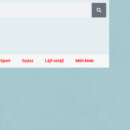
Sport
Gyász
Lájf-sztájl
Múlt köde