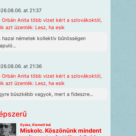
26.08.06. at 21:37
n
Orbán Anita több vizet kért a szlovákoktól,
ik azt üzenték: Lesz, ha esik
A hazai németek kollektív bűnösségen
apuló...
26.08.06. at 21:36
n
Orbán Anita több vizet kért a szlovákoktól,
ik azt üzenték: Lesz, ha esik
gyre büszkébb vagyok, mert a fideszre...
épszerű