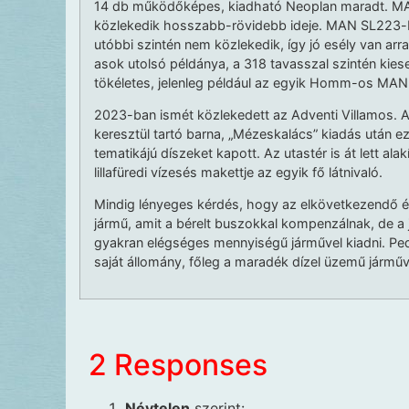
14 db működőképes, kiadható Neoplan maradt. M
közlekedik hosszabb-rövidebb ideje. MAN SL223-b
utóbbi szintén nem közlekedik, így jó esély van a
asok utolsó példánya, a 318 tavasszal szintén kies
tökéletes, jelenleg például az egyik Homm-os MAN 
2023-ban ismét közlekedett az Adventi Villamos. A
keresztül tartó barna, „Mézeskalács” kiadás után ez
tematikájú díszeket kapott. Az utastér is át lett al
lillafüredi vízesés makettje az egyik fő látnivaló.
Mindig lényeges kérdés, hogy az elkövetkezendő év
jármű, amit a bérelt buszokkal kompenzálnak, de a j
gyakran elégséges mennyiségű járművel kiadni. Ped
saját állomány, főleg a maradék dízel üzemű jármű
2 Responses
Névtelen
szerint: