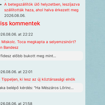
A betegszállítók ülő helyzetben, leszíjazva
szállították haza, ahol halva érkezett meg
2026.08.06.
riss kommentek
26.08.06. at 22:22
n
Miskolc. Toca megkapta a selyemzsinórt?
n Bandesz
 fidesz előbb bukott meg mint...
26.08.06. at 22:01
n
Tippeljen, ki lesz az új köztársasági elnök
aka belépő kérdés: "Ha Mészáros Lőrinc...
26.08.06. at 21:58