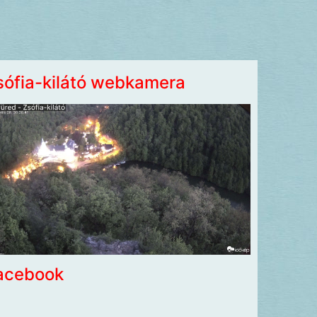
sófia-kilátó webkamera
acebook