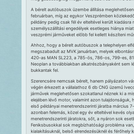
A bérelt autóbuszok üzembe állítása meglehetősen
februárban, míg az egykor Veszprémben közlekedő
példány pedig csak fél év elteltével került kiadásra 
személyszállítási engedélyek esetleges hiánya miatt
veszprémi járműveket előbb fel kellett készíteni mű
Ahhoz, hogy a bérelt autóbuszok a telephelyen elfér
megszabadult az MVK januárban, melyek elbontásr
420-as MAN SL223, a 785-ös, 786-os, 799-es, 8
Neoplan a továbbiakban alkatrészbányaként sem l
bukkantak fel.
Szerencsére nemcsak bérelt, hanem pályázaton vásá
végén érkezett a vállalathoz 6 db CNG üzemű Iveco 
járművek meglehetősen szokatlanul néznek ki a misk
elejében lévő motor, valamint azon tulajdonságuk,
első példányai menetrendszerinti járatba március 7
azonban felemás, közel egy év elteltével kevés olya
menetrendszerinti járatokra, sőt, a nyáron sok ese
Feniksbusokkal sok megbízhatósági probléma van, d
kialakításuknál, belső elrendezésüknél és férőhely