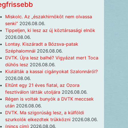
egfrissebb
Miskolc. Az „északhirnököt nem olvassa
senki”
2026.08.06.
Tippeljen, ki lesz az új köztársasági elnök
2026.08.06.
Lontay. Kiszáradt a Bózsva-patak
Széphalomnál
2026.08.06.
DVTK. Újra lesz balhé? Vigyázat mert Toca
dühös lesz
2026.08.06.
Kiutálták a kassai cigányokat Szalonnáról?
2026.08.06.
Eltűnt egy 21 éves fiatal, az Ozora
fesztiválon látták utoljára
2026.08.06.
Régen is voltak bunyók a DVTK meccsek
után
2026.08.06.
DVTK. Ma szigorúság lesz, a külföldi
szurkolók elkezdtek trükközni
2026.08.06.
(nincs cím)
2026.08.06.