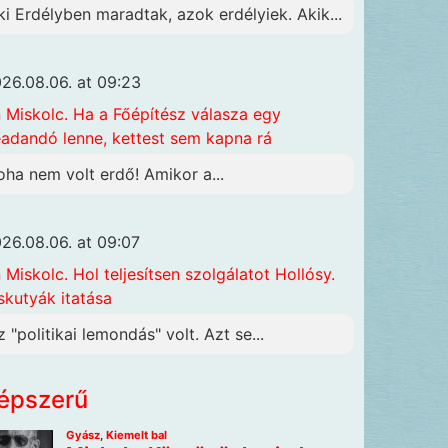
ki Erdélyben maradtak, azok erdélyiek. Akik...
26.08.06. at 09:23
n
Miskolc. Ha a Főépítész válasza egy
adandó lenne, kettest sem kapna rá
oha nem volt erdő! Amikor a...
26.08.06. at 09:07
n
Miskolc. Hol teljesítsen szolgálatot Hollósy.
skutyák itatása
z "politikai lemondás" volt. Azt se...
épszerű