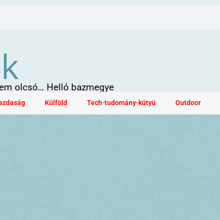
ök
 sem olcsó… Helló bazmegye
azdaság
Külföld
Tech-tudomány-kütyü
Outdoor