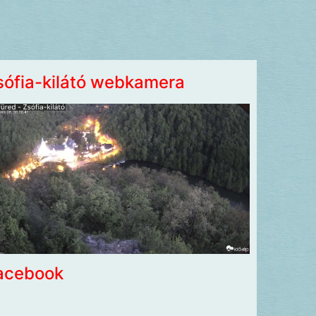
sófia-kilátó webkamera
acebook