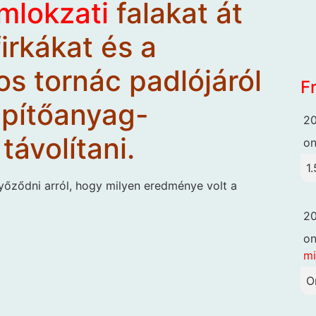
omlokzati
falakat át
firkákat és a
os tornác padlójáról
F
építőanyag-
20
 távolítani.
o
1.
yőződni arról, hogy milyen eredménye volt a
20
o
mi
O