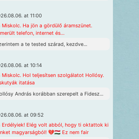
26.08.06. at 11:00
n
Miskolc. Ha jön a gördülő áramszünet.
merült telefon, internet és…
zerintem a te tested szárad, kezdve...
26.08.06. at 10:14
n
Miskolc. Hol teljesítsen szolgálatot Hollósy.
skutyák itatása
ollósy András korábban szerepelt a Fidesz...
26.08.06. at 09:52
n
Erdélyiek! Elég volt abból, hogy ti oktattok ki
nket magyarságból! 💔🇭🇺 Ez nem fair