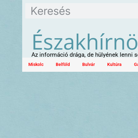
Északhírn
Az információ drága, de hülyének lenni
Miskolc
Belföld
Bulvár
Kultúra
G