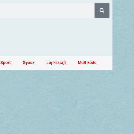
Sport
Gyász
Lájf-sztájl
Múlt köde