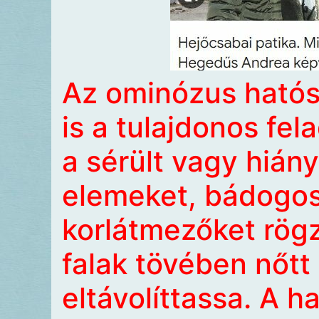
Az ominózus hatós
is a tulajdonos fel
a sérült vagy hiány
elemeket, bádogos
korlátmezőket rögzí
falak tövében nőtt
eltávolíttassa. A ha