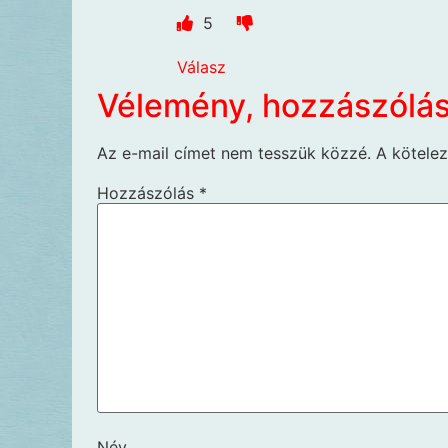
5
Válasz
Vélemény, hozzászólá
Az e-mail címet nem tesszük közzé.
A kötele
Hozzászólás
*
Név