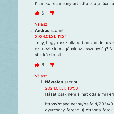
Ki, mikor és mennyiért adta el a „műemlé
6
Válasz
András
szerint:
2024.01.31. 11:34
Tény, hogy rossz állapotban van de nevet
ezt nézte ki magának az asszonyság? A f
stukkó stb stb .
6
Válasz
Névtelen
szerint:
2024.01.31. 13:53
Hááát csak nem állhat oda a mi Feri
https://mandiner.hu/belfold/2024/01
gyurcsany-ferenc-uj-otthona-fotok