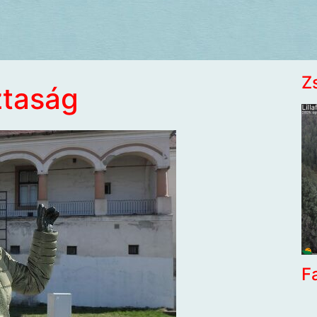
Z
ztaság
F