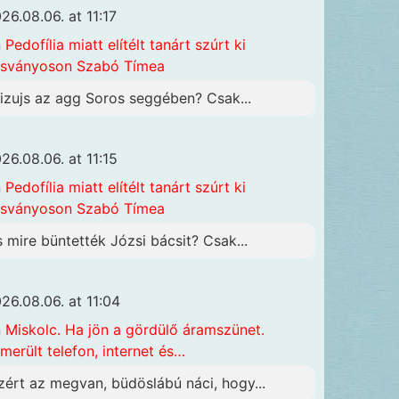
26.08.06. at 11:17
n
Pedofília miatt elítélt tanárt szúrt ki
sványoson Szabó Tímea
izujs az agg Soros seggében? Csak...
26.08.06. at 11:15
n
Pedofília miatt elítélt tanárt szúrt ki
sványoson Szabó Tímea
s mire büntették Józsi bácsit? Csak...
26.08.06. at 11:04
n
Miskolc. Ha jön a gördülő áramszünet.
merült telefon, internet és…
zért az megvan, büdöslábú náci, hogy...