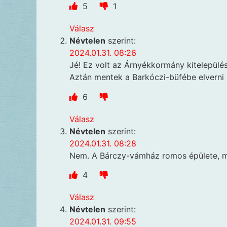
5
1
Válasz
Névtelen
szerint:
2024.01.31. 08:26
Jé! Ez volt az Árnyékkormány kitelepülés
Aztán mentek a Barkóczi-büfébe elverni
6
Válasz
Névtelen
szerint:
2024.01.31. 08:28
Nem. A Bárczy-vámház romos épülete, ma
4
Válasz
Névtelen
szerint:
2024.01.31. 09:55