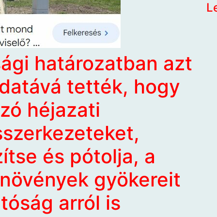
L
ági határozatban azt
adatává tették, hogy
zó héjazati
szerkezeteket,
tse és pótolja, a
 növények gyökereit
tóság arról is