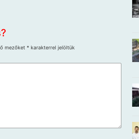
s?
ző mezőket
*
karakterrel jelöltük