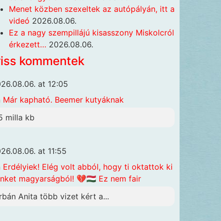
Menet közben szexeltek az autópályán, itt a
videó
2026.08.06.
Ez a nagy szempillájú kisasszony Miskolcról
érkezett…
2026.08.06.
riss kommentek
26.08.06. at 12:05
n
Már kapható. Beemer kutyáknak
5 milla kb
26.08.06. at 11:55
n
Erdélyiek! Elég volt abból, hogy ti oktattok ki
nket magyarságból! 💔🇭🇺 Ez nem fair
rbán Anita több vizet kért a...