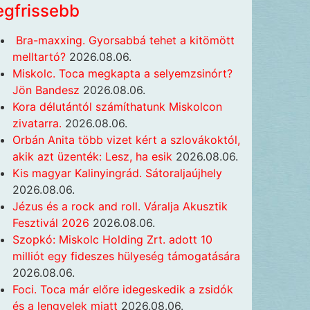
egfrissebb
Bra-maxxing. Gyorsabbá tehet a kitömött
melltartó?
2026.08.06.
Miskolc. Toca megkapta a selyemzsinórt?
Jön Bandesz
2026.08.06.
Kora délutántól számíthatunk Miskolcon
zivatarra.
2026.08.06.
Orbán Anita több vizet kért a szlovákoktól,
akik azt üzenték: Lesz, ha esik
2026.08.06.
Kis magyar Kalinyingrád. Sátoraljaújhely
2026.08.06.
Jézus és a rock and roll. Váralja Akusztik
Fesztivál 2026
2026.08.06.
Szopkó: Miskolc Holding Zrt. adott 10
milliót egy fideszes hülyeség támogatására
2026.08.06.
Foci. Toca már előre idegeskedik a zsidók
és a lengyelek miatt
2026.08.06.