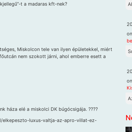
kjellegű”-t a madaras kft-nek?
A
20
o
be
séges, Miskolcon tele van ilyen épületekkel, miért
S
őutcán nem szokott járni, ahol emberre esett a
20
o
Ki
A
nk háza elé a miskolci DK búgócsigája. ????
N
/elkepeszto-luxus-valtja-az-apro-villat-ez-