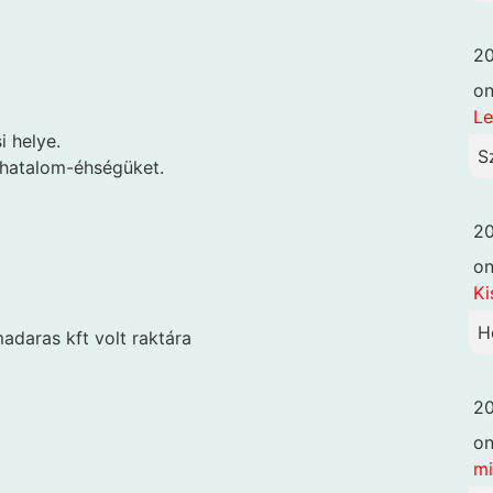
20
o
Le
i helye.
S
 hatalom-éhségüket.
20
o
Ki
H
daras kft volt raktára
20
o
mi