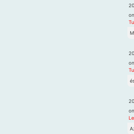
20
o
Tu
M
20
o
Tu
é
20
o
Le
A