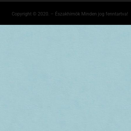
Copyright © 2020. – Északhírnök Minden jog fenntartva!