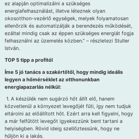
ez alapján optimalizálni a szükséges
energiafelhasználást, illetve léteznek olyan
okosotthon-vezérlő egységek, melyek folyamatosan
ellenőrzik és automatizálják a berendezés működését,
ezáltal mindig csak az éppen szükséges energiát fogja
felhasználni az üzemelés közben.” – részletezi Stuller
István.
TOP 5 tipp a profitól
Íme 5 jó tanács a szakértőtől, hogy mindig ideális
legyen a hőmérséklet az otthonunkban
energiapazarlás nélkül:
1. A készülék nem sugárzó hőt állít elő, hanem
közvetlenül a környezet levegőjét fűti, így nem tudjuk
eltárolni az előállított hőt. Ezért arra kell figyelni, hogy
a már felfűtött levegőt igyekezzünk bent tartani a
helyiségben. Rövid ideig szellőztessünk, hogy ne
hűljön ki a lakás.