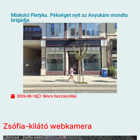
Miskolci Pletyka. Pékséget nyit az Anyukám mondta
brigádja
2026-08-10
Nincs hozzászólás
Zsófia-kilátó webkamera