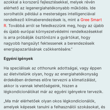
azokkal a korszerű fejlesztésekkel, melyek révén
elérhető az legenergiahatékonyabb működés. Ide
sorolhatók például a mesterséges intelligenciával
rendelkező klímaberendezések is, mint a
Gree Smart
R
. Továbbá arról se feledkezzünk meg, hogy az újabb
és újabb európai környezetvédelmi rendelkezésekkel
is arra próbálják ösztönözni a gyártókat, hogy
nagyobb hangsúlyt fektessenek a berendezéseik
energiapazarlásának csökkentésére.”
Egyéni igények
Ha speciálisak az otthonunk adottságai, vagy éppen
az életvitelünk olyan, hogy az energiahatékonyság
érdekében érdemes előre tervezni a klimatizálást,
akkor is vannak lehetőségeink, hiszen a
légkondicionálókat már az egyéni igényekre tervezik.
„Ma már elérhetőek olyan okos légkondicionálók,
amelyek képesek tanulni a felhasználói szokásokat, és