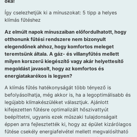
oka!
Így cselezhetjük ki a mínuszokat: 5 tipp a helyes
klímás fűtéshez
Az elmúlt napok mínuszaiban előfordulhatott, hogy
otthonunk fűtési rendszere nem bizonyult
elegendőnek ahhoz, hogy komfortos meleget
teremtsünk általa. A gáz- és villanyfűtés mellett
milyen korszerű kiegészítő vagy akár helyettesítő
megoldást javasolt, hogy az komfortos és
energiatakarékos is legyen?
A klímás fűtés hatékonyságát több tényező is
befolyásolhatja, még akkor is, ha a legoptimálisabb és
legújabb klímakészüléket választjuk. Ajánlott
kifejezetten fűtésre optimalizált hőszivattyút
beépíttetni, ugyanis ezek műszaki tulajdonságait
éppen arra
fejlesztették ki, hogy az épület kizárólagos
fűtése csekély energiafelvétel mellett megvalósítható