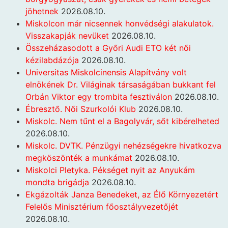
jöhetnek
2026.08.10.
Miskolcon már nicsennek honvédségi alakulatok.
Visszakapják nevüket
2026.08.10.
Összeházasodott a Győri Audi ETO két női
kézilabdázója
2026.08.10.
Universitas Miskolcinensis Alapítvány volt
elnökének Dr. Világinak társaságában bukkant fel
Orbán Viktor egy trombita fesztiválon
2026.08.10.
Ébresztő. Női Szurkolói Klub
2026.08.10.
Miskolc. Nem tűnt el a Bagolyvár, sőt kibérelheted
2026.08.10.
Miskolc. DVTK. Pénzügyi nehézségekre hivatkozva
megköszönték a munkámat
2026.08.10.
Miskolci Pletyka. Pékséget nyit az Anyukám
mondta brigádja
2026.08.10.
Ekgázolták Janza Benedeket, az Élő Környezetért
Felelős Minisztérium főosztályvezetőjét
2026.08.10.