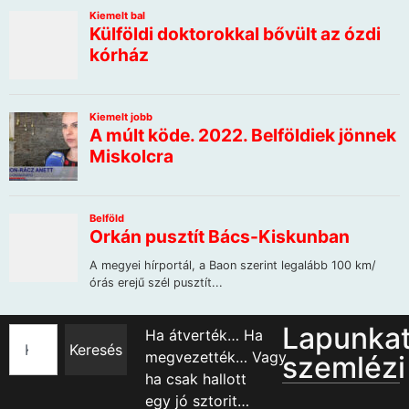
Lapunka
Ha átverték… Ha
Keresés
megvezették… Vagy
szemlézi
ha csak hallott
egy jó sztorit…