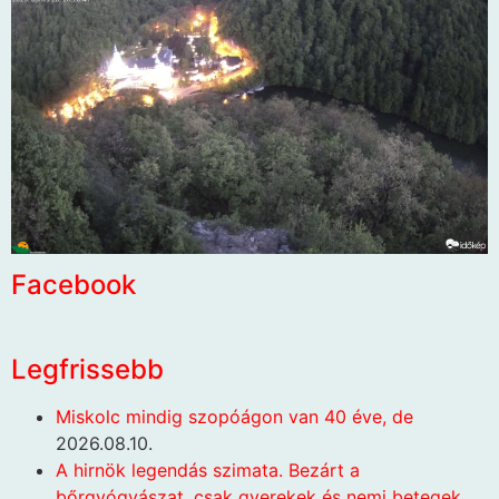
Facebook
Legfrissebb
Miskolc mindig szopóágon van 40 éve, de
2026.08.10.
A hirnök legendás szimata. Bezárt a
bőrgyógyászat, csak gyerekek és nemi betegek