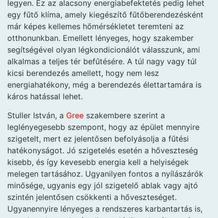
legyen. Ez az alacsony energiabefektetés pedig lehet
egy fűtő klíma, amely kiegészítő fűtőberendezésként
már képes kellemes hőmérsékletet teremteni az
otthonunkban. Emellett lényeges, hogy szakember
segítségével olyan légkondicionálót válasszunk, ami
alkalmas a teljes tér befűtésére. A túl nagy vagy túl
kicsi berendezés amellett, hogy nem lesz
energiahatékony, még a berendezés élettartamára is
káros hatással lehet.
Stuller István, a
Gree
szakembere szerint a
leglényegesebb szempont, hogy az épület mennyire
szigetelt, mert ez jelentősen befolyásolja a fűtési
hatékonyságot. Jó szigetelés esetén a hőveszteség
kisebb, és így kevesebb energia kell a helyiségek
melegen tartásához. Ugyanilyen fontos a nyílászárók
minősége, ugyanis egy jól szigetelő ablak vagy ajtó
szintén jelentősen csökkenti a hőveszteséget.
Ugyanennyire lényeges a rendszeres karbantartás is,