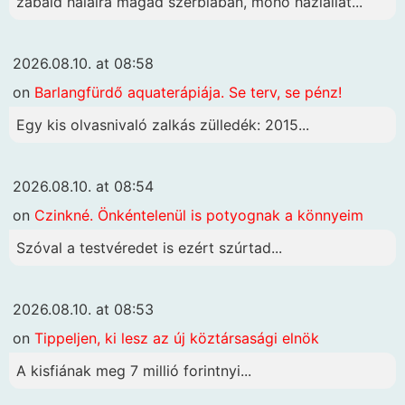
zabáld halálra magad szerbiában, mohó háziállat...
2026.08.10. at 08:58
on
Barlangfürdő aquaterápiája. Se terv, se pénz!
Egy kis olvasnivaló zalkás zülledék: 2015...
2026.08.10. at 08:54
on
Czinkné. Önkéntelenül is potyognak a könnyeim
Szóval a testvéredet is ezért szúrtad...
2026.08.10. at 08:53
on
Tippeljen, ki lesz az új köztársasági elnök
A kisfiának meg 7 millió forintnyi...