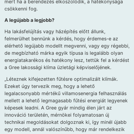
mert ha a berendezés elkoszolódik, a hatékonysága
csökkenni fog.
A legújabb a legjobb?
Ha lakásfelújítás vagy házépítés előtt állunk,
felmerülhet bennünk a kérdés, hogy érdemes-e az
elérhető legújabb modellt megvenni, vagy egy régebbi,
de megbízható márka egyik típusa is legalább olyan
energiatakarékos és hatékony lesz, tettük fel a kérdést
a Gree lakossági klíma üzletági képviselőjének.
„Léteznek kifejezetten fűtésre optimalizált klímák.
Ezeket úgy tervezik meg, hogy a lehető
legalacsonyabb mértékű villamosenergia felhasználás
mellett a lehető legmagasabb fűtési energiát legyenek
képesek leadni. A Gree gyár mindig élen járt az
innováció területén, mérnökei folyamatosan új
technikai megoldásokat dolgoznak ki, így minél újabb
egy modell, annál valószínűbb, hogy már rendelkezik