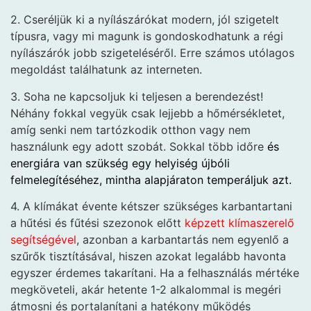
2. Cseréljük ki a nyílászárókat modern, jól szigetelt
típusra, vagy mi magunk is gondoskodhatunk a régi
nyílászárók jobb szigeteléséről. Erre számos utólagos
megoldást találhatunk az interneten.
3. Soha ne kapcsoljuk ki teljesen a berendezést!
Néhány fokkal vegyük csak lejjebb
a hőmérsékletet,
amíg senki nem tartózkodik otthon vagy nem
használunk egy adott szobát. Sokkal több időre
és
energiára van szükség egy helyiség újbóli
felmelegítéséhez, mintha alapjáraton temperáljuk azt.
4. A klímákat évente kétszer szükséges karbantartani
a hűtési és fűtési szezonok előtt
képzett klímaszerelő
segítségével
, azonban a karbantartás nem egyenlő a
szűrők tisztításával, hiszen azokat legalább havonta
egyszer érdemes takarítani. Ha a felhasználás mértéke
megköveteli, akár hetente 1-2 alkalommal is megéri
átmosni és portalanítani a hatékony működés