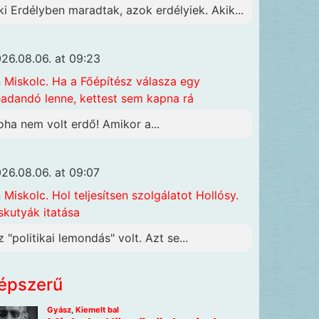
ki Erdélyben maradtak, azok erdélyiek. Akik...
26.08.06. at 09:23
n
Miskolc. Ha a Főépítész válasza egy
adandó lenne, kettest sem kapna rá
oha nem volt erdő! Amikor a...
26.08.06. at 09:07
n
Miskolc. Hol teljesítsen szolgálatot Hollósy.
skutyák itatása
z "politikai lemondás" volt. Azt se...
épszerű