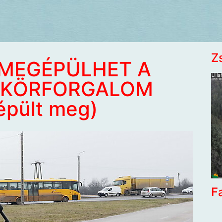
Z
. MEGÉPÜLHET A
 KÖRFORGALOM
épült meg)
F