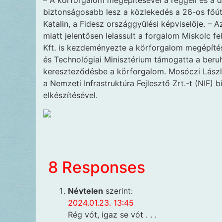
– A körforgalom megépítésével a reggeli és a 
biztonságosabb lesz a közlekedés a 26-os főú
Katalin, a Fidesz országgyűlési képviselője. – 
miatt jelentősen lelassult a forgalom Miskolc
Kft. is kezdeményezte a körforgalom megépítés
és Technológiai Minisztérium támogatta a beruh
kereszteződésbe a körforgalom. Mosóczi László,
a Nemzeti Infrastruktúra Fejlesztő Zrt.-t (NIF)
elkészítésével.
8 Responses
Névtelen
szerint:
2024.01.23. 13:45
Rég vót, igaz se vót . . .