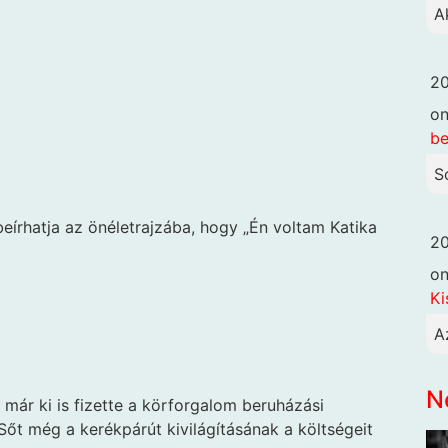
A
20
o
be
S
 beírhatja az önéletrajzába, hogy „Én voltam Katika
20
o
Ki
A
N
r ki is fizette a körforgalom beruházási
őt még a kerékpárút kivilágításának a költségeit