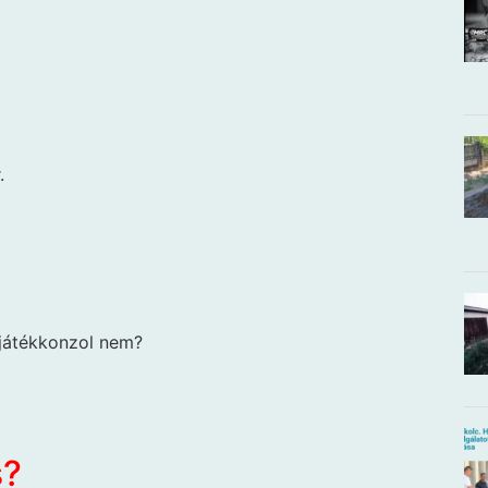
.
 játékkonzol nem?
s?