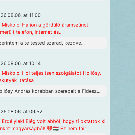
26.08.06. at 11:00
n
Miskolc. Ha jön a gördülő áramszünet.
merült telefon, internet és…
zerintem a te tested szárad, kezdve...
26.08.06. at 10:14
n
Miskolc. Hol teljesítsen szolgálatot Hollósy.
skutyák itatása
ollósy András korábban szerepelt a Fidesz...
26.08.06. at 09:52
n
Erdélyiek! Elég volt abból, hogy ti oktattok ki
nket magyarságból! 💔🇭🇺 Ez nem fair