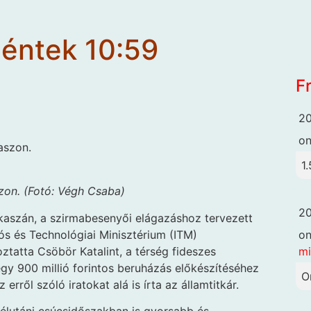
péntek 10:59
F
20
o
aszon.
1.
zon. (Fotó: Végh Csaba)
20
kaszán, a szirmabesenyői elágazáshoz tervezett
o
ós és Technológiai Minisztérium (ITM)
mi
oztatta Csöbör Katalint, a térség fideszes
gy 900 millió forintos beruházás előkészítéséhez
O
erről szóló iratokat alá is írta az államtitkár.