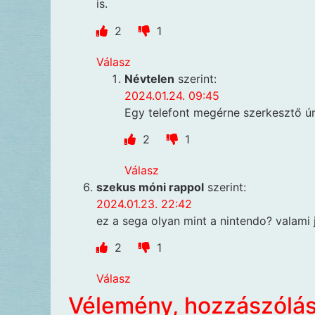
is.
2
1
Válasz
Névtelen
szerint:
2024.01.24. 09:45
Egy telefont megérne szerkesztő úr
2
1
Válasz
szekus móni rappol
szerint:
2024.01.23. 22:42
ez a sega olyan mint a nintendo? valami
2
1
Válasz
Vélemény, hozzászólá