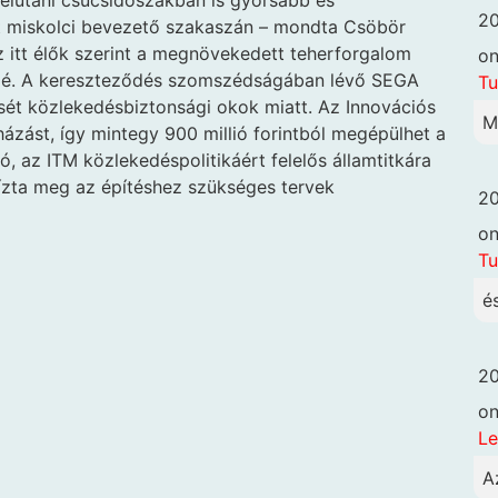
délutáni csúcsidőszakban is gyorsabb és
20
t miskolci bevezető szakaszán – mondta Csöbör
Az itt élők szerint a megnövekedett teherforgalom
o
 felé. A kereszteződés szomszédságában lévő SEGA
Tu
ét közlekedésbiztonsági okok miatt. Az Innovációs
M
ázást, így mintegy 900 millió forintból megépülhet a
 az ITM közlekedéspolitikáért felelős államtitkára
 bízta meg az építéshez szükséges tervek
20
o
Tu
é
20
o
Le
A