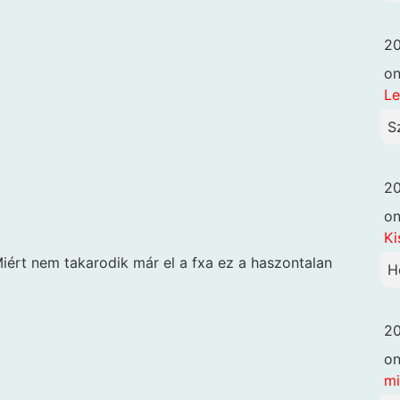
20
o
Le
S
20
o
Ki
Miért nem takarodik már el a fxa ez a haszontalan
H
20
o
mi