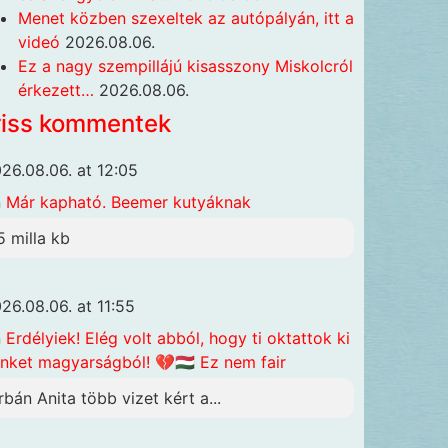
Menet közben szexeltek az autópályán, itt a
videó
2026.08.06.
Ez a nagy szempillájú kisasszony Miskolcról
érkezett…
2026.08.06.
riss kommentek
26.08.06. at 12:05
n
Már kapható. Beemer kutyáknak
5 milla kb
26.08.06. at 11:55
n
Erdélyiek! Elég volt abból, hogy ti oktattok ki
nket magyarságból! 💔🇭🇺 Ez nem fair
rbán Anita több vizet kért a...