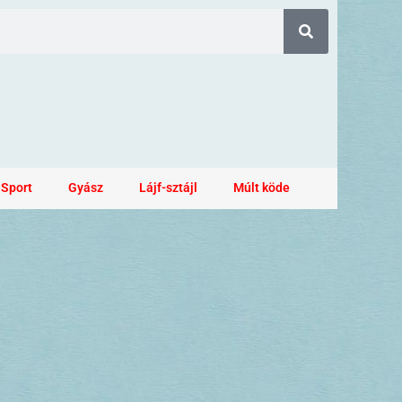
Sport
Gyász
Lájf-sztájl
Múlt köde