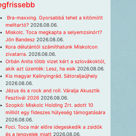
egfrissebb
Bra-maxxing. Gyorsabbá tehet a kitömött
melltartó?
2026.08.06.
Miskolc. Toca megkapta a selyemzsinórt?
Jön Bandesz
2026.08.06.
Kora délutántól számíthatunk Miskolcon
zivatarra.
2026.08.06.
Orbán Anita több vizet kért a szlovákoktól,
akik azt üzenték: Lesz, ha esik
2026.08.06.
Kis magyar Kalinyingrád. Sátoraljaújhely
2026.08.06.
Jézus és a rock and roll. Váralja Akusztik
Fesztivál 2026
2026.08.06.
Szopkó: Miskolc Holding Zrt. adott 10
milliót egy fideszes hülyeség támogatására
2026.08.06.
Foci. Toca már előre idegeskedik a zsidók
és a lengyelek miatt
2026.08.06.