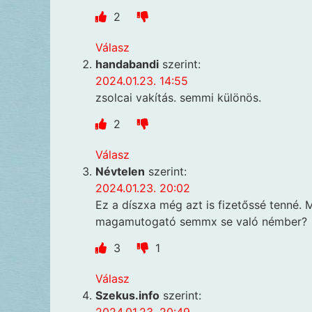
2
Válasz
handabandi
szerint:
2024.01.23. 14:55
zsolcai vakítás. semmi különös.
2
Válasz
Névtelen
szerint:
2024.01.23. 20:02
Ez a díszxa még azt is fizetőssé tenné. 
magamutogató semmx se való némber?
3
1
Válasz
Szekus.info
szerint: