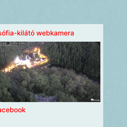
sófia-kilátó webkamera
acebook