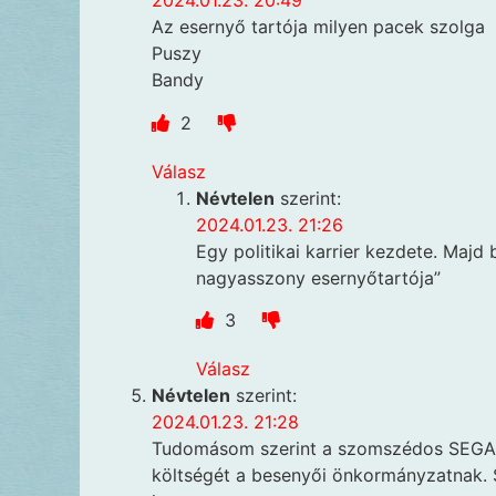
2024.01.23. 20:49
Az esernyő tartója milyen pacek szolga
Puszy
Bandy
2
Válasz
Névtelen
szerint:
2024.01.23. 21:26
Egy politikai karrier kezdete. Majd
nagyasszony esernyőtartója”
3
Válasz
Névtelen
szerint:
2024.01.23. 21:28
Tudomásom szerint a szomszédos SEGA má
költségét a besenyői önkormányzatnak. S