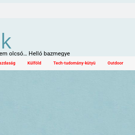
ök
 sem olcsó… Helló bazmegye
azdaság
Külföld
Tech-tudomány-kütyü
Outdoor