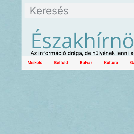
Északhírn
Az információ drága, de hülyének lenni
Miskolc
Belföld
Bulvár
Kultúra
G