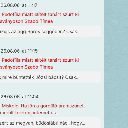
26.08.06. at 11:17
n
Pedofília miatt elítélt tanárt szúrt ki
sványoson Szabó Tímea
izujs az agg Soros seggében? Csak...
26.08.06. at 11:15
n
Pedofília miatt elítélt tanárt szúrt ki
sványoson Szabó Tímea
s mire büntették Józsi bácsit? Csak...
26.08.06. at 11:04
n
Miskolc. Ha jön a gördülő áramszünet.
merült telefon, internet és…
zért az megvan, büdöslábú náci, hogy...