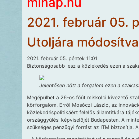
minap.hu
2021. február 05. 
Utoljára módosítva
2021. február 05. péntek 11:01
Biztonságosabb lesz a közlekedés ezen a szak
Jelentősen nőtt a forgalom ezen a szakas
Megépülhet a 26-os főút miskolci kivezető sza
körforgalom. Erről Mosóczi László, az Innováci
közlekedéspolitikáért felelős államtitkára tájék
országgyűlési képviselőjét Budapesten. A minte
szükséges pénzügyi forrást az ITM biztosítja. Az 