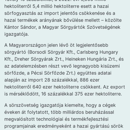
hektoliterről 5,4 millió hektoliterre esett a hazai
sörfogyasztás az import jelentős csökkenése és a
hazai termékek arányának bővülése mellett – közölte
Kántor Sándor, a Magyar Sörgyártók Szövetségének
igazgatója.
A Magyarországon jelen lévő öt legjelentősebb
sörgyártó (Borsodi Sörgyár Kft., Carlsberg Hungary
Kft., Dreher Sörgyárak Zrt., Heineken Hungária Zrt., és
az adatelemzésben részt vevő legnagyobb kisüzemi
sörfőzde, a Pécsi Sörfőzde Zrt.) együttes adatai
alapján az import 28 százalékkal, 886 ezer
hektoliterről 640 ezer hektoliterre csökkent. Az export
is mérséklődött, 16 százalékkal 375 ezer hektoliterre.
A sörszövetség igazgatója kiemelte, hogy a cégek
éveken át folytatott, több milliárdos beruházással
megvalósított technológiai és termékfejlesztési
programjainak eredményeként a hazai gyártású sörök