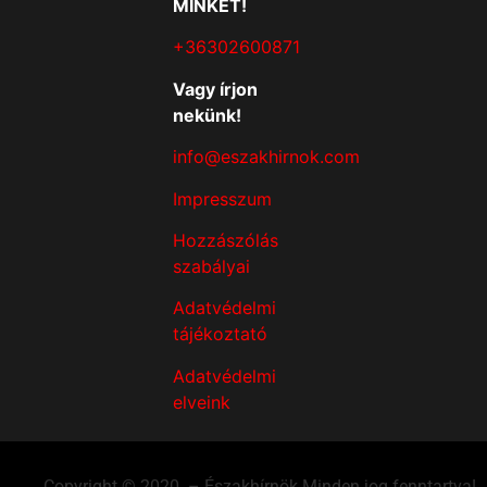
MINKET!
+36302600871
Vagy írjon
nekünk!
info@eszakhirnok.com
Impresszum
Hozzászólás
szabályai
Adatvédelmi
tájékoztató
Adatvédelmi
elveink
Copyright © 2020. – Északhírnök Minden jog fenntartva!