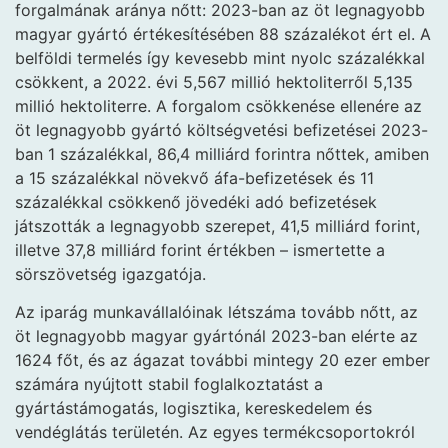
forgalmának aránya nőtt: 2023-ban az öt legnagyobb
magyar gyártó értékesítésében 88 százalékot ért el. A
belföldi termelés így kevesebb mint nyolc százalékkal
csökkent, a 2022. évi 5,567 millió hektoliterről 5,135
millió hektoliterre. A forgalom csökkenése ellenére az
öt legnagyobb gyártó költségvetési befizetései 2023-
ban 1 százalékkal, 86,4 milliárd forintra nőttek, amiben
a 15 százalékkal növekvő áfa-befizetések és 11
százalékkal csökkenő jövedéki adó befizetések
játszották a legnagyobb szerepet, 41,5 milliárd forint,
illetve 37,8 milliárd forint értékben – ismertette a
sörszövetség igazgatója.
Az iparág munkavállalóinak létszáma tovább nőtt, az
öt legnagyobb magyar gyártónál 2023-ban elérte az
1624 főt, és az ágazat további mintegy 20 ezer ember
számára nyújtott stabil foglalkoztatást a
gyártástámogatás, logisztika, kereskedelem és
vendéglátás területén. Az egyes termékcsoportokról