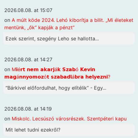
2026.08.08. at 15:07
on
A múlt köde 2024. Lehó kiborítja a bilit. „Mi életeket
mentünk, „ők” kapják a pénzt”
Ezek szerint, szegény Leho se hallotta...
2026.08.08. at 14:27
on
M𝗶é𝗿𝘁 𝗻𝗲𝗺 𝗮𝗸𝗮𝗿𝗷á𝗸 𝗦𝘇𝗮𝗯ó 𝗞𝗲𝘃𝗶𝗻
𝗺𝗮𝗴á𝗻𝗻𝘆𝗼𝗺𝗼𝘇ó𝘁 𝘀𝘇𝗮𝗯𝗮𝗱𝗹á𝗯𝗿𝗮 𝗵𝗲𝗹𝘆𝗲𝘇𝗻𝗶?
“Bárkivel előfordulhat, hogy elítélik” - Egy...
2026.08.08. at 14:19
on
Miskolc. Lecsúszó városrészek. Szentpéteri kapu
Mit lehet tudni ezekről?