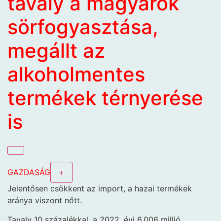
tavaly a magyarok
sörfogyasztása,
megállt az
alkoholmentes
termékek térnyerése
is
GAZDASÁG
+
Jelentősen csökkent az import, a hazai termékek
aránya viszont nőtt.
Tavaly 10 százalékkal, a 2022. évi 6,006 millió