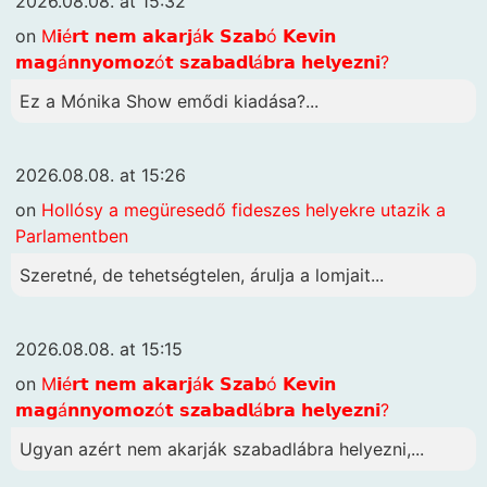
2026.08.08. at 15:32
on
M𝗶é𝗿𝘁 𝗻𝗲𝗺 𝗮𝗸𝗮𝗿𝗷á𝗸 𝗦𝘇𝗮𝗯ó 𝗞𝗲𝘃𝗶𝗻
𝗺𝗮𝗴á𝗻𝗻𝘆𝗼𝗺𝗼𝘇ó𝘁 𝘀𝘇𝗮𝗯𝗮𝗱𝗹á𝗯𝗿𝗮 𝗵𝗲𝗹𝘆𝗲𝘇𝗻𝗶?
Ez a Mónika Show emődi kiadása?...
2026.08.08. at 15:26
on
Hollósy a megüresedő fideszes helyekre utazik a
Parlamentben
Szeretné, de tehetségtelen, árulja a lomjait...
2026.08.08. at 15:15
on
M𝗶é𝗿𝘁 𝗻𝗲𝗺 𝗮𝗸𝗮𝗿𝗷á𝗸 𝗦𝘇𝗮𝗯ó 𝗞𝗲𝘃𝗶𝗻
𝗺𝗮𝗴á𝗻𝗻𝘆𝗼𝗺𝗼𝘇ó𝘁 𝘀𝘇𝗮𝗯𝗮𝗱𝗹á𝗯𝗿𝗮 𝗵𝗲𝗹𝘆𝗲𝘇𝗻𝗶?
Ugyan azért nem akarják szabadlábra helyezni,...