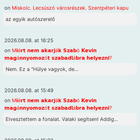
on
Miskolc. Lecsúszó városrészek. Szentpéteri kapu
az egyik autószerelő
2026.08.08. at 16:25
on
M𝗶é𝗿𝘁 𝗻𝗲𝗺 𝗮𝗸𝗮𝗿𝗷á𝗸 𝗦𝘇𝗮𝗯ó 𝗞𝗲𝘃𝗶𝗻
𝗺𝗮𝗴á𝗻𝗻𝘆𝗼𝗺𝗼𝘇ó𝘁 𝘀𝘇𝗮𝗯𝗮𝗱𝗹á𝗯𝗿𝗮 𝗵𝗲𝗹𝘆𝗲𝘇𝗻𝗶?
Nem. Ez a "Hülye vagyok, de...
2026.08.08. at 15:49
on
M𝗶é𝗿𝘁 𝗻𝗲𝗺 𝗮𝗸𝗮𝗿𝗷á𝗸 𝗦𝘇𝗮𝗯ó 𝗞𝗲𝘃𝗶𝗻
𝗺𝗮𝗴á𝗻𝗻𝘆𝗼𝗺𝗼𝘇ó𝘁 𝘀𝘇𝗮𝗯𝗮𝗱𝗹á𝗯𝗿𝗮 𝗵𝗲𝗹𝘆𝗲𝘇𝗻𝗶?
Elvesztettem a fonalat. Valaki segítsen! Addig...