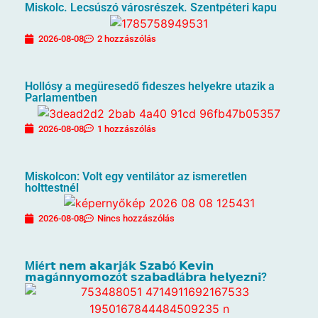
Miskolc. Lecsúszó városrészek. Szentpéteri kapu
2026-08-08
2 hozzászólás
Hollósy a megüresedő fideszes helyekre utazik a
Parlamentben
2026-08-08
1 hozzászólás
Miskolcon: Volt egy ventilátor az ismeretlen
holttestnél
2026-08-08
Nincs hozzászólás
M𝗶é𝗿𝘁 𝗻𝗲𝗺 𝗮𝗸𝗮𝗿𝗷á𝗸 𝗦𝘇𝗮𝗯ó 𝗞𝗲𝘃𝗶𝗻
𝗺𝗮𝗴á𝗻𝗻𝘆𝗼𝗺𝗼𝘇ó𝘁 𝘀𝘇𝗮𝗯𝗮𝗱𝗹á𝗯𝗿𝗮 𝗵𝗲𝗹𝘆𝗲𝘇𝗻𝗶?