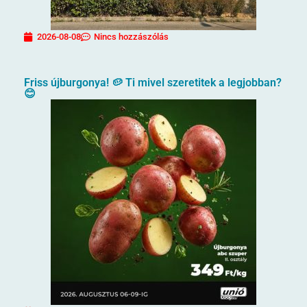
2026-08-08
Nincs hozzászólás
Friss újburgonya! 🥔 Ti mivel szeretitek a legjobban?
😊