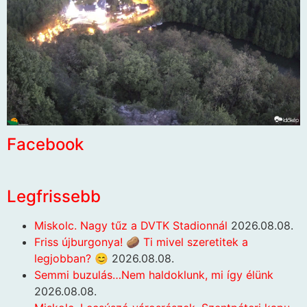
Facebook
Legfrissebb
Miskolc. Nagy tűz a DVTK Stadionnál
2026.08.08.
Friss újburgonya! 🥔 Ti mivel szeretitek a
legjobban? 😊
2026.08.08.
Semmi buzulás…Nem haldoklunk, mi így élünk
2026.08.08.