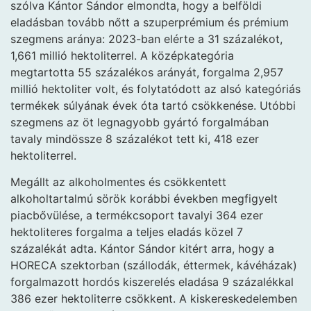
szólva Kántor Sándor elmondta, hogy a belföldi
eladásban tovább nőtt a szuperprémium és prémium
szegmens aránya: 2023-ban elérte a 31 százalékot,
1,661 millió hektoliterrel. A középkategória
megtartotta 55 százalékos arányát, forgalma 2,957
millió hektoliter volt, és folytatódott az alsó kategóriás
termékek súlyának évek óta tartó csökkenése. Utóbbi
szegmens az öt legnagyobb gyártó forgalmában
tavaly mindössze 8 százalékot tett ki, 418 ezer
hektoliterrel.
Megállt az alkoholmentes és csökkentett
alkoholtartalmú sörök korábbi években megfigyelt
piacbővülése, a termékcsoport tavalyi 364 ezer
hektoliteres forgalma a teljes eladás közel 7
százalékát adta. Kántor Sándor kitért arra, hogy a
HORECA szektorban (szállodák, éttermek, kávéházak)
forgalmazott hordós kiszerelés eladása 9 százalékkal
386 ezer hektoliterre csökkent. A kiskereskedelemben