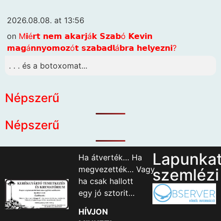
2026.08.08. at 13:56
on
M𝗶é𝗿𝘁 𝗻𝗲𝗺 𝗮𝗸𝗮𝗿𝗷á𝗸 𝗦𝘇𝗮𝗯ó 𝗞𝗲𝘃𝗶𝗻
𝗺𝗮𝗴á𝗻𝗻𝘆𝗼𝗺𝗼𝘇ó𝘁 𝘀𝘇𝗮𝗯𝗮𝗱𝗹á𝗯𝗿𝗮 𝗵𝗲𝗹𝘆𝗲𝘇𝗻𝗶?
. . . és a botoxomat...
Népszerű
Népszerű
Lapunka
Ha átverték… Ha
megvezették… Vagy
szemlézi
ha csak hallott
egy jó sztorit…
HÍVJON