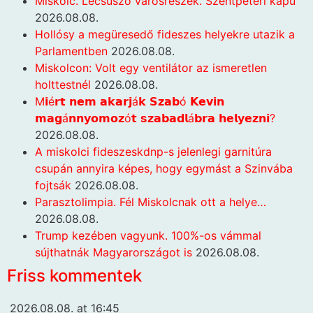
Miskolc. Lecsúszó városrészek. Szentpéteri kapu
2026.08.08.
Hollósy a megüresedő fideszes helyekre utazik a
Parlamentben
2026.08.08.
Miskolcon: Volt egy ventilátor az ismeretlen
holttestnél
2026.08.08.
M𝗶é𝗿𝘁 𝗻𝗲𝗺 𝗮𝗸𝗮𝗿𝗷á𝗸 𝗦𝘇𝗮𝗯ó 𝗞𝗲𝘃𝗶𝗻
𝗺𝗮𝗴á𝗻𝗻𝘆𝗼𝗺𝗼𝘇ó𝘁 𝘀𝘇𝗮𝗯𝗮𝗱𝗹á𝗯𝗿𝗮 𝗵𝗲𝗹𝘆𝗲𝘇𝗻𝗶?
2026.08.08.
A miskolci fideszeskdnp-s jelenlegi garnitúra
csupán annyira képes, hogy egymást a Szinvába
fojtsák
2026.08.08.
Parasztolimpia. Fél Miskolcnak ott a helye…
2026.08.08.
Trump kezében vagyunk. 100%-os vámmal
sújthatnák Magyarországot is
2026.08.08.
Friss kommentek
2026.08.08. at 16:45