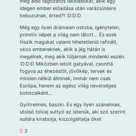
meg alsó tagozatos iskolásokat, akik egy
idegen ember előadása után varázsütésre
bebuzulnak, érted?! :D:D:D
Még egy ilyen drámaian ostoba, igénytelen,
primitív népet a világ nem látott… És ezek
hiszik magukat valami hihetetlenül rafinált,
okos embereknek, akik a jég hátán is
megélnek, meg akik túljárnak mindenki eszén.
:D:D:D Miközben letolt gatyával, csonttá
fogyva az éhezéstől, jövőkép, tervek és
minden nélkül állmnak, immár nem csak
Európa, hanem az egész világ nevetséges
bohócaiként…
Gyötrelmes, baszki. És egy ilyen szánalmas,
utolsó tolvaj suttyó az istenük, aki szó szerint
nullára kirabolja, kiszolgáltatja őket.
3