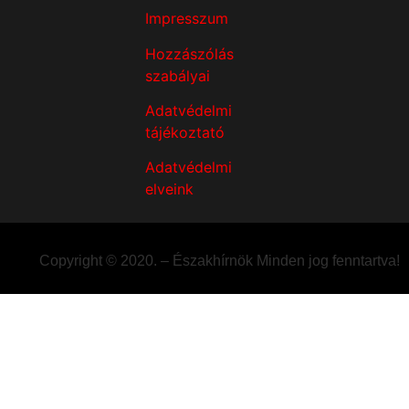
Impresszum
Hozzászólás
szabályai
Adatvédelmi
tájékoztató
Adatvédelmi
elveink
Copyright © 2020. – Északhírnök Minden jog fenntartva!