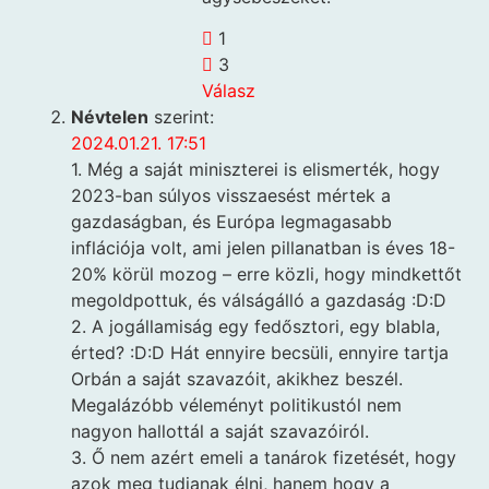
1
3
Válasz
Névtelen
szerint:
2024.01.21. 17:51
1. Még a saját miniszterei is elismerték, hogy
2023-ban súlyos visszaesést mértek a
gazdaságban, és Európa legmagasabb
inflációja volt, ami jelen pillanatban is éves 18-
20% körül mozog – erre közli, hogy mindkettőt
megoldpottuk, és válságálló a gazdaság :D:D
2. A jogállamiság egy fedősztori, egy blabla,
érted? :D:D Hát ennyire becsüli, ennyire tartja
Orbán a saját szavazóit, akikhez beszél.
Megalázóbb véleményt politikustól nem
nagyon hallottál a saját szavazóiról.
3. Ő nem azért emeli a tanárok fizetését, hogy
azok meg tudjanak élni, hanem hogy a