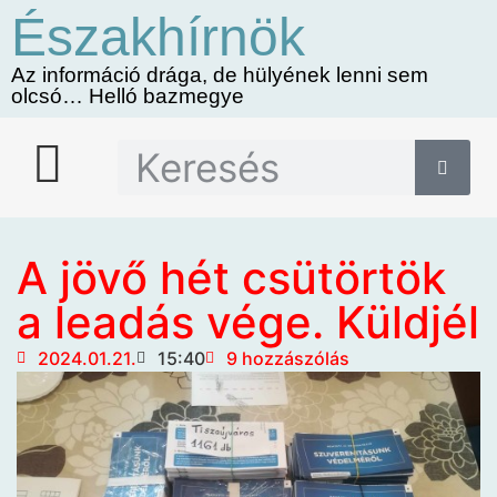
Északhírnök
Az információ drága, de hülyének lenni sem
olcsó… Helló bazmegye
A jövő hét csütörtök
a leadás vége. Küldjél
2024.01.21.
15:40
9 hozzászólás