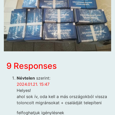
9 Responses
Névtelen
szerint:
2024.01.21. 15:47
Helyes!
ahol sok ív, oda kell a más országokból vissza
toloncolt migránsokat + családját telepíteni
felfoghatjuk igénylésnek