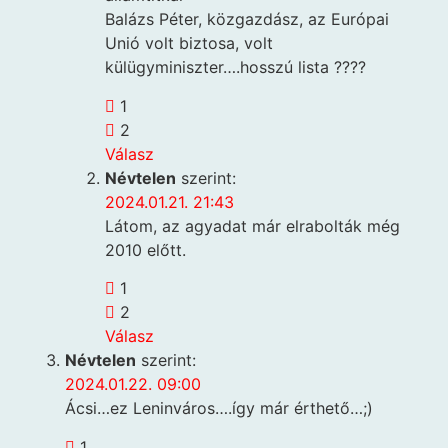
Balázs Péter, közgazdász, az Európai
Unió volt biztosa, volt
külügyminiszter….hosszú lista ????
1
2
Válasz
Névtelen
szerint:
2024.01.21. 21:43
Látom, az agyadat már elrabolták még
2010 előtt.
1
2
Válasz
Névtelen
szerint:
2024.01.22. 09:00
Ácsi…ez Leninváros….így már érthető…;)
1