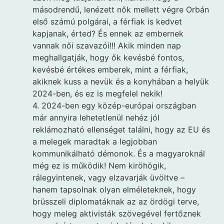
másodrendű, lenézett nők mellett végre Orbán
első számú polgárai, a férfiak is kedvet
kapjanak, érted? És ennek az embernek
vannak női szavazói!!! Akik minden nap
meghallgatják, hogy ők kevésbé fontos,
kevésbé értékes emberek, mint a férfiak,
akiknek kuss a nevük és a konyhában a helyük
2024-ben, és ez is megfelel nekik!
4. 2024-ben egy közép-európai országban
már annyira lehetetlenül nehéz jól
reklámozható ellenséget találni, hogy az EU és
a melegek maradtak a legjobban
kommunikálható démonok. És a magyaroknál
még ez is működik! Nem kiröhögik,
rálegyintenek, vagy elzavarják üvöltve –
hanem tapsolnak olyan elméleteknek, hogy
brüsszeli diplomatáknak az az ördögi terve,
hogy meleg aktivisták szövegével fertőznek