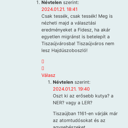
Névtelen
szerint:
2024.01.21. 18:41
Csak tessék, csak tessék! Meg is
nézheti majd a választási
eredményeket a Fidesz, ha akár
egyetlen migránst is betelepít a
Tiszaújvárosba! Tiszaújváros nem
lesz Hajdúszoboszló!
Válasz
Névtelen
szerint:
2024.01.21. 19:40
Oszt ki az erősebb kutya? a
NER? vagy a LER?
Tiszaújban 1161-en várják már
az atomtudósokat és az
agysebészeket.