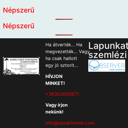
Népszerű
Népszerű
Lapunka
Ha átverték… Ha
megvezették… Vagy
szemlézi
ha csak hallott
egy jó sztorit…
HÍVJON
MINKET!
+36302600871
Vagy írjon
nekünk!
info@eszakhirnok.com