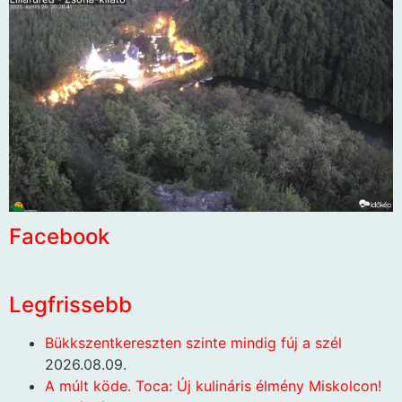
Facebook
Legfrissebb
Bükkszentkereszten szinte mindig fúj a szél
2026.08.09.
A múlt köde. Toca: Új kulináris élmény Miskolcon!