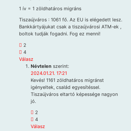
1 ív = 1 zöldhatáros migráns
Tiszaújváros : 1061 fő. Az EU is elégedett lesz.
Bankkártyájukat csak a tiszaújvárosi ATM-ek ,
boltok tudják fogadni. Fog ez menni!
2
4
Válasz
Névtelen
szerint:
2024.01.21. 17:21
Kevés! 1161 zöldhatáros migránst
igényeltek, család egyesítéssel.
Tiszaújváros eltartó képessége nagyon
jó.
2
4
Válasz