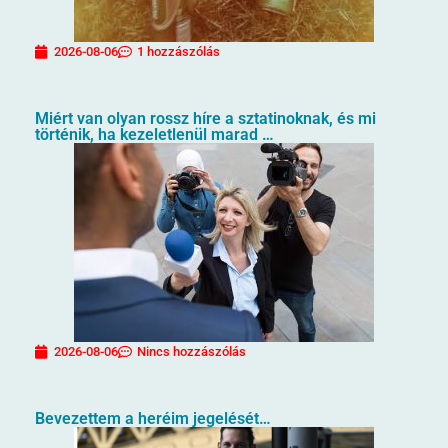
2026-08-06
1 hozzászólás
Miért van olyan rossz híre a sztatinoknak, és mi
történik, ha kezeletlenül marad …
2026-08-06
Nincs hozzászólás
Bevezettem a heréim jegelését…