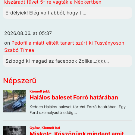
kiszáradt füvet 5- re vágták a Népkertben
Erdélyiek! Elég volt abból, hogy ti...
2026.08.06. at 05:37
on
Pedofília miatt elítélt tanárt szúrt ki Tusványoson
Szabó Tímea
Szipogd ki magad az facebook Zolika...:):):)...
Népszerű