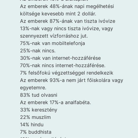
Az emberek 48%-ának napi megélhetési
költsége kevesebb mint 2 dollár.
Az emberek 87%-ának van tiszta ivóvize
13%-nak vagy nincs tiszta ivóvize, vagy
szennyezett vízforráshoz jut.
75%-nak van mobiltelefonja
25%-nak nincs.
30%-nak van internet-hozzáférése
70%-nak nincs internet-hozzáférése.
7% felsőfokú végzettséggel rendelkezik
Az emberek 93%-a nem járt főiskolára vagy
egyetemre.
83% tud olvasni
Az emberek 17%-a analfabéta.
33% keresztény
22% muszlim
14% hindu
7% buddhista