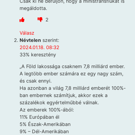
Csak ki ne derüljön, hogy a ministránsfiúkat is
megáldotta.
2
Válasz
Névtelen
szerint:
2024.01.18. 08:32
33% keresztény
„A Föld lakossága csaknem 7,8 milliárd ember.
A legtöbb ember számára ez egy nagy szám,
és csak ennyi.
Ha azonban a világ 7,8 milliárd emberét 100%-
ban embernek számítjuk, akkor ezek a
százalékok egyértelműbbé válnak.
Az emberek 100%-ából:
11% Európában él
5% Észak-Amerikában
9% – Dél-Amerikában