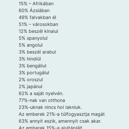
15% – Afrikában
60% Ázsiában
49% falvakban él
51% – városokban
12% beszél kínaiul
5% spanyolul
5% angolul
3% beszél arabul
3% hindiül
3% bengáliul
3% portugálul
2% oroszul
2% japánul
62% a saját nyelvén.
77%-nak van otthona
23%-uknak nincs hol lakniuk.
Az emberek 21%-a túlfogyasztja magát
63% annyit eszik, amennyit csak akar.
Az emberek 15%-a alultáplált