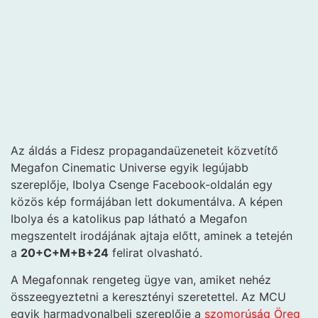
Az áldás a Fidesz propagandaüzeneteit közvetítő
Megafon Cinematic Universe egyik legújabb
szereplője, Ibolya Csenge Facebook-oldalán egy
közös kép formájában lett dokumentálva. A képen
Ibolya és a katolikus pap látható a Megafon
megszentelt irodájának ajtaja előtt, aminek a tetején
a
20+C+M+B+24
felirat olvasható.
A Megafonnak rengeteg ügye van, amiket nehéz
összeegyeztetni a keresztényi szeretettel. Az MCU
egyik harmadvonalbeli szereplője a
szomorúság Öreg