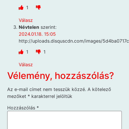
1
Válasz
Névtelen
szerint:
2024.01.18. 15:05
http://uploads.disquscdn.com/images/5d4ba07
1
1
Válasz
Vélemény, hozzászólás?
Az e-mail címet nem tesszük közzé.
A kötelező
mezőket
*
karakterrel jelöltük
Hozzászólás
*