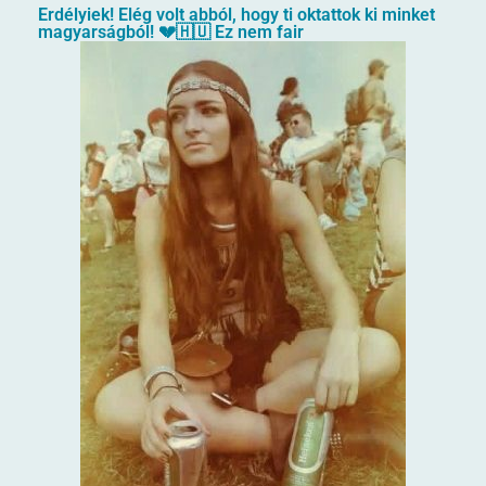
Erdélyiek! Elég volt abból, hogy ti oktattok ki minket
magyarságból! 💔🇭🇺 Ez nem fair