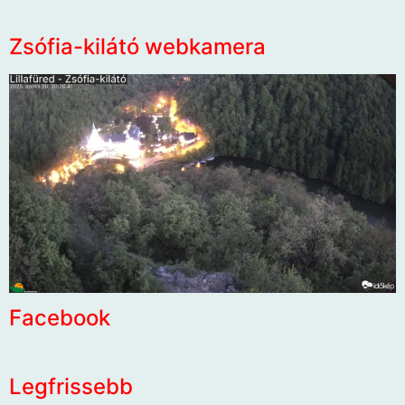
Zsófia-kilátó webkamera
Facebook
Legfrissebb