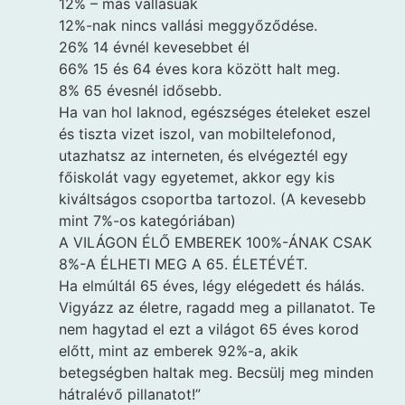
12% – más vallásúak
12%-nak nincs vallási meggyőződése.
26% 14 évnél kevesebbet él
66% 15 és 64 éves kora között halt meg.
8% 65 évesnél idősebb.
Ha van hol laknod, egészséges ételeket eszel
és tiszta vizet iszol, van mobiltelefonod,
utazhatsz az interneten, és elvégeztél egy
főiskolát vagy egyetemet, akkor egy kis
kiváltságos csoportba tartozol. (A kevesebb
mint 7%-os kategóriában)
A VILÁGON ÉLŐ EMBEREK 100%-ÁNAK CSAK
8%-A ÉLHETI MEG A 65. ÉLETÉVÉT.
Ha elmúltál 65 éves, légy elégedett és hálás.
Vigyázz az életre, ragadd meg a pillanatot. Te
nem hagytad el ezt a világot 65 éves korod
előtt, mint az emberek 92%-a, akik
betegségben haltak meg. Becsülj meg minden
hátralévő pillanatot!”