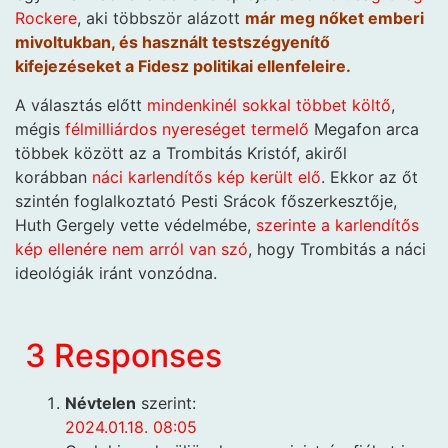
Rockere
, aki többször alázott
már meg nőket emberi
mivoltukban, és használt testszégyenítő
kifejezéseket a Fidesz politikai ellenfeleire.
A választás előtt
mindenkinél sokkal többet költő
,
mégis
félmilliárdos nyereséget termelő
Megafon arca
többek között az a Trombitás Kristóf, akiről
korábban
náci karlendítős kép került elő
. Ekkor az őt
szintén foglalkoztató Pesti Srácok főszerkesztője,
Huth Gergely vette védelmébe,
szerinte a karlendítős
kép ellenére nem arról van szó
, hogy Trombitás a náci
ideológiák iránt vonzódna.
3 Responses
Névtelen
szerint:
2024.01.18. 08:05