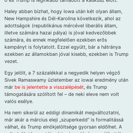
Haley abban bízhat, hogy Iowa után két olyan állam,
New Hampshire és Dél-Karolina következik, ahol az
adottságok (republikánus mércével liberális állam,
illetve számára hazai pálya) is jóval kedvezőbbek
számára, és ennek megfelelően ezekben erős
kampányt is folytatott. Ezzel együtt, bár a hátránya
ezekben az államokban jóval kisebb, ezekben is Trump
vezet.
Egy jelölt, a 7 százalékkal a negyedik helyen végző
Sivek Ramaswamy üzletember az iowai eredmény után
már
be is jelentette a visszalépését
, és Trump
támogatására szólított fel – de neki eleve nem volt
valós esélye.
Ha nem sikerül az eddigi dinamikát megváltoztatni,
már akár a március eleji „szuperkedd” is formalitássá
válhat, és Trump elnökjelöltsége gyorsan eldőlhet. A