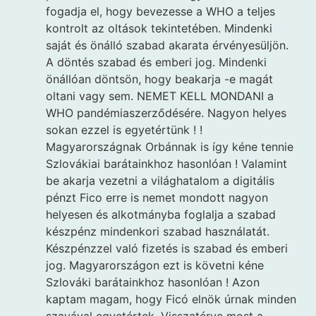
fogadja el, hogy bevezesse a WHO a teljes
kontrolt az oltások tekintetében. Mindenki
saját és önálló szabad akarata érvényesüljön.
A döntés szabad és emberi jog. Mindenki
önállóan döntsön, hogy beakarja -e magát
oltani vagy sem. NEMET KELL MONDANI a
WHO pandémiaszerződésére. Nagyon helyes
sokan ezzel is egyetértünk ! !
Magyarországnak Orbánnak is így kéne tennie
Szlovákiai barátainkhoz hasonlóan ! Valamint
be akarja vezetni a világhatalom a digitális
pénzt Fico erre is nemet mondott nagyon
helyesen és alkotmányba foglalja a szabad
készpénz mindenkori szabad használatát.
Készpénzzel való fizetés is szabad és emberi
jog. Magyarországon ezt is követni kéne
Szlováki barátainkhoz hasonlóan ! Azon
kaptam magam, hogy Ficó elnök úrnak minden
szavával egyetértek. Visszatérve most a