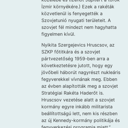
İzmir környékére.) Ezek a rakéták
közvetlenül is fenyegették a
Szovjetunió nyugati területeit. A
szovjet fél mindezt nem hagyhatta
figyelmen kívül.
Nyikita Szergejevics Hruscsov, az
SZKP főtitkára és a szovjet
pártvezetőség 1959-ben arra a
következtetésre jutott, hogy egy
jövőbeli háborút nagyrészt nukleáris
fegyverekkel vívnának meg. Ebben
az évben alapították meg a szovjet
Stratégiai Rakéta Haderőt is.
Hruscsov vezetése alatt a szovjet
kormány egyre inkább militarista
beállítottságú lett, nem kis részben
az új Kennedy-kormány politikája és
fegyverkezési programja miatt.”