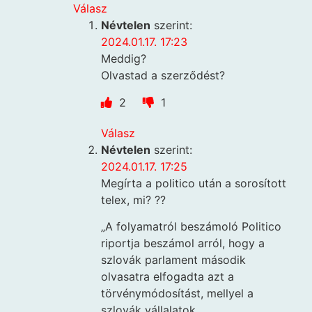
Válasz
Névtelen
szerint:
2024.01.17. 17:23
Meddig?
Olvastad a szerződést?
2
1
Válasz
Névtelen
szerint:
2024.01.17. 17:25
Megírta a politico után a sorosított
telex, mi? ??
„A folyamatról beszámoló Politico
riportja beszámol arról, hogy a
szlovák parlament második
olvasatra elfogadta azt a
törvénymódosítást, mellyel a
szlovák vállalatok