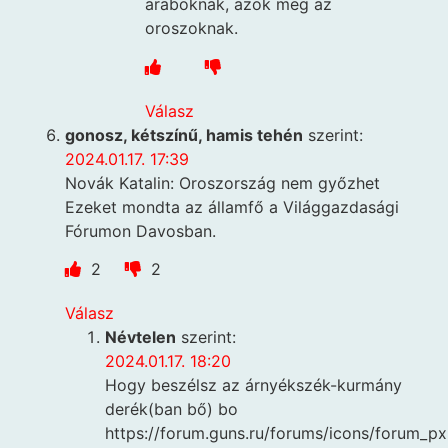
araboknak, azok meg az
oroszoknak.
Válasz
gonosz, kétszínű, hamis tehén
szerint:
2024.01.17. 17:39
Novák Katalin: Oroszország nem győzhet
Ezeket mondta az államfő a Világgazdasági
Fórumon Davosban.
2
2
Válasz
Névtelen
szerint:
2024.01.17. 18:20
Hogy beszélsz az árnyékszék-kurmány
derék(ban bő) bo
https://forum.guns.ru/forums/icons/forum_px