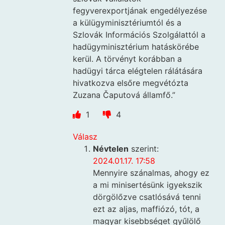
fegyverexportjának engedélyezése
a külügyminisztériumtól és a
Szlovák Információs Szolgálattól a
hadügyminisztérium hatáskörébe
kerül. A törvényt korábban a
hadügyi tárca elégtelen rálátására
hivatkozva elsőre megvétózta
Zuzana Čaputová államfő.”
1
4
Válasz
Névtelen
szerint:
2024.01.17. 17:58
Mennyire szánalmas, ahogy ez
a mi minisertésünk igyekszik
dörgölőzve csatlósává tenni
ezt az aljas, maffiózó, tót, a
magyar kisebbséget gyűlölő