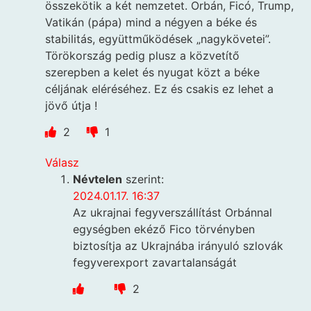
összekötik a két nemzetet. Orbán, Ficó, Trump,
Vatikán (pápa) mind a négyen a béke és
stabilitás, együttműködések „nagykövetei”.
Törökország pedig plusz a közvetítő
szerepben a kelet és nyugat közt a béke
céljának eléréséhez. Ez és csakis ez lehet a
jövő útja !
2
1
Válasz
Névtelen
szerint:
2024.01.17. 16:37
Az ukrajnai fegyverszállítást Orbánnal
egységben ekéző Fico törvényben
biztosítja az Ukrajnába irányuló szlovák
fegyverexport zavartalanságát
2