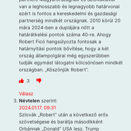
van a leghosszabb és legnagyobb határvonal
ezért is fontos a kereskedelmi és gazdasági
partnerség mindkét országnak. 2010 körül 20
mára 2024-ben a duplájára nőtt a
határátkelési pontok száma 40-re. Ahogy
Robert Ficó hangsúlyozta fontosak a
határnyitási pontok bővítése, hogy a két
ország állampolgárai még egyszerűbben
tudják egymást látogatni kölcsönösen mindkét
országban. „Köszönjük Robert”.
3
Válasz
Névtelen
szerint:
2024.01.17. 09:31
Szlovák „Robert” után a következő erős
szövetségese és barátja másodikként
Orbánnak „Donald” USA lesz. Trump