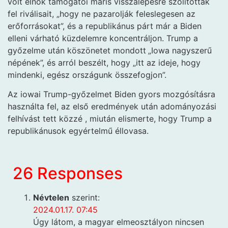
volt elnök támogatói máris visszalépésre szólították
fel riválisait, „hogy ne pazarolják feleslegesen az
erőforrásokat”, és a republikánus párt már a Biden
elleni várható küzdelemre koncentráljon. Trump a
győzelme után köszönetet mondott
„Iowa nagyszerű
népének”, és arról beszélt, hogy „itt az ideje, hogy
mindenki, egész országunk összefogjon”.
Az iowai Trump-győzelmet Biden gyors mozgósításra
használta fel, az első eredmények után adományozási
felhívást tett közzé , miután elismerte, hogy Trump a
republikánusok egyértelmű éllovasa.
26 Responses
Névtelen
szerint:
2024.01.17. 07:45
Úgy látom, a magyar elmeosztályon nincsen