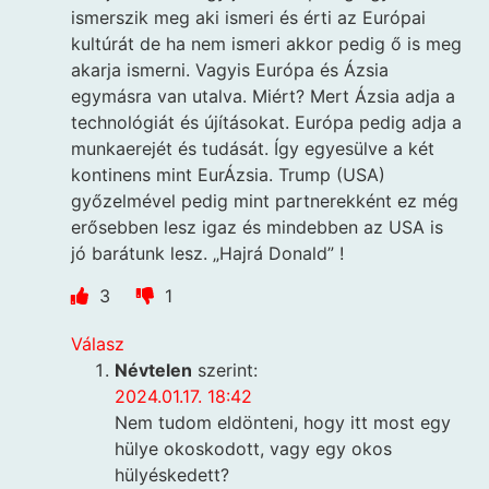
ismerszik meg aki ismeri és érti az Európai
kultúrát de ha nem ismeri akkor pedig ő is meg
akarja ismerni. Vagyis Európa és Ázsia
egymásra van utalva. Miért? Mert Ázsia adja a
technológiát és újításokat. Európa pedig adja a
munkaerejét és tudását. Így egyesülve a két
kontinens mint EurÁzsia. Trump (USA)
győzelmével pedig mint partnerekként ez még
erősebben lesz igaz és mindebben az USA is
jó barátunk lesz. „Hajrá Donald” !
3
1
Válasz
Névtelen
szerint:
2024.01.17. 18:42
Nem tudom eldönteni, hogy itt most egy
hülye okoskodott, vagy egy okos
hülyéskedett?