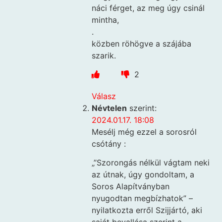
náci férget, az meg úgy csinál
mintha,
.
közben röhögve a szájába
szarik.
2
Válasz
Névtelen
szerint:
2024.01.17. 18:08
Mesélj még ezzel a sorosról
csótány :
„”Szorongás nélkül vágtam neki
az útnak, úgy gondoltam, a
Soros Alapítványban
nyugodtan megbízhatok” –
nyilatkozta erről Szijjártó, aki