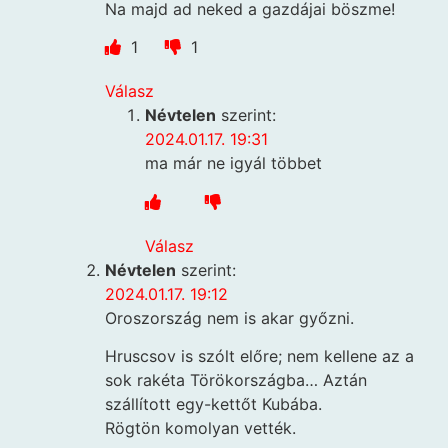
Na majd ad neked a gazdájai böszme!
1
1
Válasz
Névtelen
szerint:
2024.01.17. 19:31
ma már ne igyál többet
Válasz
Névtelen
szerint:
2024.01.17. 19:12
Oroszország nem is akar győzni.
Hruscsov is szólt előre; nem kellene az a
sok rakéta Törökországba… Aztán
szállított egy-kettőt Kubába.
Rögtön komolyan vették.