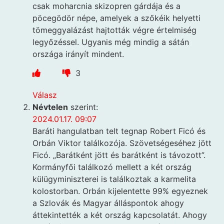
csak moharcnia skizopren gárdája és a
pöcegödör népe, amelyek a szőkéik helyetti
tömeggyalázást hajtották végre értelmiség
legyőzéssel. Ugyanis még mindig a sátán
országa irányít mindent.
3
Válasz
Névtelen
szerint:
2024.01.17. 09:07
Baráti hangulatban telt tegnap Robert Ficó és
Orbán Viktor találkozója. Szövetségeséhez jött
Ficó. „Barátként jött és barátként is távozott”.
Kormányfői találkozó mellett a két ország
külügyminiszterei is találkoztak a karmelita
kolostorban. Orbán kijelentette 99% egyeznek
a Szlovák és Magyar álláspontok ahogy
áttekintették a két ország kapcsolatát. Ahogy