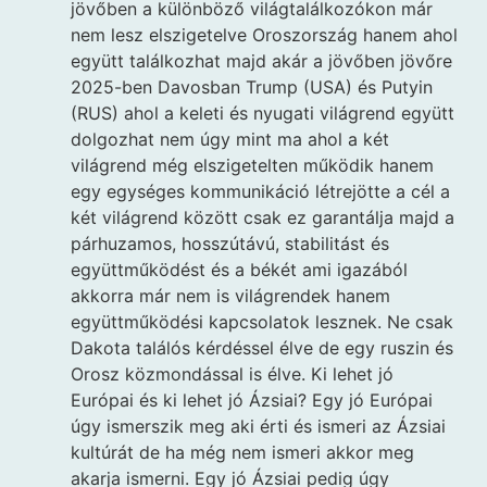
jövőben a különböző világtalálkozókon már
nem lesz elszigetelve Oroszország hanem ahol
együtt találkozhat majd akár a jövőben jövőre
2025-ben Davosban Trump (USA) és Putyin
(RUS) ahol a keleti és nyugati világrend együtt
dolgozhat nem úgy mint ma ahol a két
világrend még elszigetelten működik hanem
egy egységes kommunikáció létrejötte a cél a
két világrend között csak ez garantálja majd a
párhuzamos, hosszútávú, stabilitást és
együttműködést és a békét ami igazából
akkorra már nem is világrendek hanem
együttműködési kapcsolatok lesznek. Ne csak
Dakota találós kérdéssel élve de egy ruszin és
Orosz közmondással is élve. Ki lehet jó
Európai és ki lehet jó Ázsiai? Egy jó Európai
úgy ismerszik meg aki érti és ismeri az Ázsiai
kultúrát de ha még nem ismeri akkor meg
akarja ismerni. Egy jó Ázsiai pedig úgy