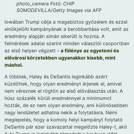
photo_camera
Fotó: CHIP
SOMODEVILLA/Getty Images via AFP
Iowában Trump célja a magabiztos győzelem és ezzel
elnökjelölti kampányának a berobbantása volt, amit az
eredmény alapján simán sikerült is hoznia. A
felmérések adatai szerint minden választói csoportban
az első helyen végzett –
a fölénye az egyetemi és
elővárosi körzetekben ugyanakkor kisebb, mint
máshol.
A többiek, Haley és DeSantis leginkább azért
küzdöttek, hogy olyan eredményt érjenek el, amivel
nem véreznek el rögtön az első előválasztás után. A
húsz százalék körüli eredménnyel a minimumot
hozták, de ez nem olyan eredmény, ami különösebben
nagy lendületet adhatna nekik a folytatásra. Némi
meglepetés, hogy a komoly helyi kampányt folytató
DeSantis pár ezer szavazattal megelőzte Haley-t, akit
ő és Trump is leginkább támadott a kaukusz előtt.