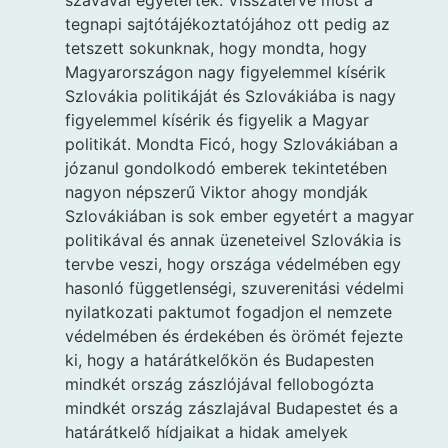
tegnapi sajtótájékoztatójához ott pedig az
tetszett sokunknak, hogy mondta, hogy
Magyarországon nagy figyelemmel kísérik
Szlovákia politikáját és Szlovákiába is nagy
figyelemmel kísérik és figyelik a Magyar
politikát. Mondta Ficó, hogy Szlovákiában a
józanul gondolkodó emberek tekintetében
nagyon népszerű Viktor ahogy mondják
Szlovákiában is sok ember egyetért a magyar
politikával és annak üzeneteivel Szlovákia is
tervbe veszi, hogy országa védelmében egy
hasonló függetlenségi, szuverenitási védelmi
nyilatkozati paktumot fogadjon el nemzete
védelmében és érdekében és örömét fejezte
ki, hogy a határátkelőkön és Budapesten
mindkét ország zászlójával fellobogózta
mindkét ország zászlajával Budapestet és a
határátkelő hídjaikat a hidak amelyek