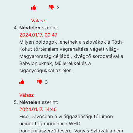
2
Válasz
Névtelen
szerint:
2024.01.17. 09:47
Milyen boldogok lehetnek a szlovákok a Tóth-
Kohut történelem végrehajtása végett világ-
Magyarország céljából, kivégző sorozatával a
Babylonjuknak, Müllerékkel és a
cigányságukkal az élen.
3
Válasz
Névtelen
szerint:
2024.01.17. 14:46
Fico Davosban a világgazdasági fórumon
nemet fog mondani a WHO
pandémiaszerződésére. Vagyis Szlovákia nem