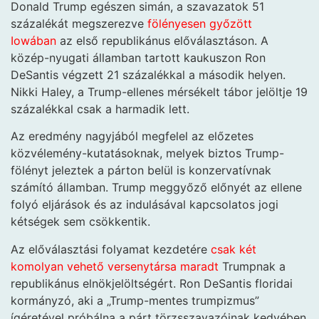
Donald Trump egészen simán, a szavazatok 51
százalékát megszerezve
fölényesen győzött
Iowában
az első republikánus előválasztáson. A
közép-nyugati államban tartott kaukuszon Ron
DeSantis végzett 21 százalékkal a második helyen.
Nikki Haley, a Trump-ellenes mérsékelt tábor jelöltje 19
százalékkal csak a harmadik lett.
Az eredmény nagyjából megfelel az előzetes
közvélemény-kutatásoknak, melyek biztos Trump-
fölényt jeleztek a párton belül is konzervatívnak
számító államban. Trump meggyőző előnyét az ellene
folyó eljárások és az indulásával kapcsolatos jogi
kétségek sem csökkentik.
Az előválasztási folyamat kezdetére
csak két
komolyan vehető versenytársa maradt
Trumpnak a
republikánus elnökjelöltségért. Ron DeSantis floridai
kormányzó, aki a „Trump-mentes trumpizmus”
ígéretével próbálna a párt törzsszavazóinak kedvében