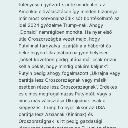
fölényesen győzött szinte mindenhol az
Amerikai előválasztáson így minden bizonnyal
már most körvonalazódik sőt borítékolható az
idei 2024 győzelme Trump-nak. Ahogy
„Donald” nemrégiben mondta. Ha nyer első
útja Oroszországba vezet majd, hogy
Putyinnal tárgyalva lezárják a a háborút és
béke legyen Ukrajnában nagyon helyesen
„békét követően pedig utána már csak őrizni
kell a békét, hogy mindig békére keljünk”.
Putyin pedig ahogy fogalmazott „Ukrajna vagy
barátja lesz Oroszországnak vagy másik
esetben része lesz Oroszországnak”. Érdekes
és elmés megfogalmazás Putyintól. Vagyis
nincs más választása Ukrajnának csak a
kiegyezés. Trump ha nyer akkor az USA
barátja lesz Ázsiának (Kínának) és
Oroszországnak is itt pedig gazdasági