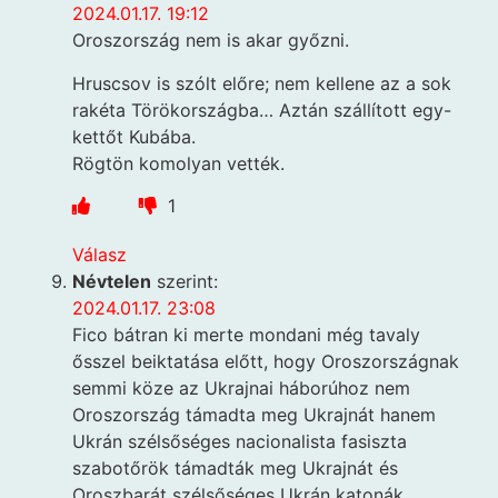
2024.01.17. 19:12
Oroszország nem is akar győzni.
Hruscsov is szólt előre; nem kellene az a sok
rakéta Törökországba… Aztán szállított egy-
kettőt Kubába.
Rögtön komolyan vették.
1
Válasz
Névtelen
szerint:
2024.01.17. 23:08
Fico bátran ki merte mondani még tavaly
ősszel beiktatása előtt, hogy Oroszországnak
semmi köze az Ukrajnai háborúhoz nem
Oroszország támadta meg Ukrajnát hanem
Ukrán szélsőséges nacionalista fasiszta
szabotőrök támadták meg Ukrajnát és
Oroszbarát szélsőséges Ukrán katonák.