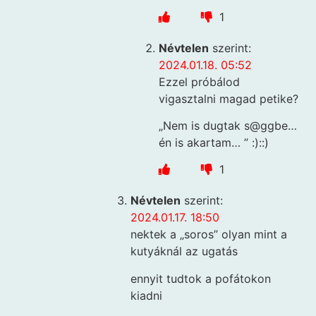
1
Névtelen
szerint:
2024.01.18. 05:52
Ezzel próbálod
vigasztalni magad petike?
„Nem is dugtak s@ggbe…
én is akartam… ” :)::)
1
Névtelen
szerint:
2024.01.17. 18:50
nektek a „soros” olyan mint a
kutyáknál az ugatás
ennyit tudtok a pofátokon
kiadni