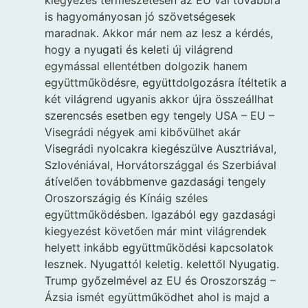
kiegyezés természetesen az EU val továbbra
is hagyományosan jó szövetségesek
maradnak. Akkor már nem az lesz a kérdés,
hogy a nyugati és keleti új világrend
egymással ellentétben dolgozik hanem
együttműködésre, együttdolgozásra ítéltetik a
két világrend ugyanis akkor újra összeállhat
szerencsés esetben egy tengely USA – EU –
Visegrádi négyek ami kibővülhet akár
Visegrádi nyolcakra kiegészülve Ausztriával,
Szlovéniával, Horvátországgal és Szerbiával
átívelően továbbmenve gazdasági tengely
Oroszországig és Kínáig széles
együttműködésben. Igazából egy gazdasági
kiegyezést követően már mint világrendek
helyett inkább együttműködési kapcsolatok
lesznek. Nyugattól keletig. kelettől Nyugatig.
Trump győzelmével az EU és Oroszország –
Ázsia ismét együttműködhet ahol is majd a