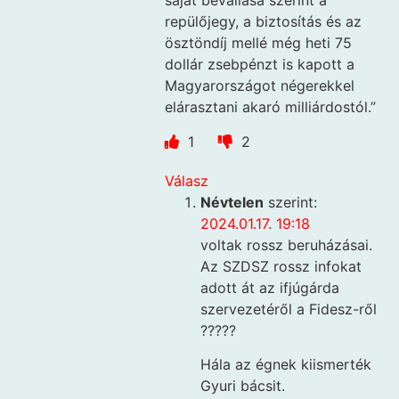
saját bevallása szerint a
repülőjegy, a biztosítás és az
ösztöndíj mellé még heti 75
dollár zsebpénzt is kapott a
Magyarországot négerekkel
elárasztani akaró milliárdostól.”
1
2
Válasz
Névtelen
szerint:
2024.01.17. 19:18
voltak rossz beruházásai.
Az SZDSZ rossz infokat
adott át az ifjúgárda
szervezetéről a Fidesz-ről
?????
Hála az égnek kiismerték
Gyuri bácsit.