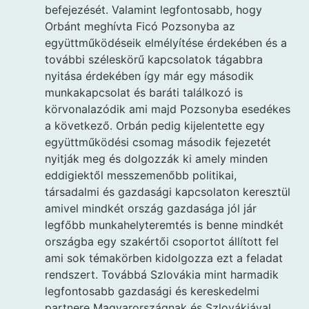
befejezését. Valamint legfontosabb, hogy
Orbánt meghívta Ficó Pozsonyba az
együttműködéseik elmélyítése érdekében és a
további széleskörű kapcsolatok tágabbra
nyitása érdekében így már egy második
munkakapcsolat és baráti találkozó is
körvonalazódik ami majd Pozsonyba esedékes
a következő. Orbán pedig kijelentette egy
együttműködési csomag második fejezetét
nyitják meg és dolgozzák ki amely minden
eddigiektől messzemenőbb politikai,
társadalmi és gazdasági kapcsolaton keresztül
amivel mindkét ország gazdasága jól jár
legfőbb munkahelyteremtés is benne mindkét
országba egy szakértői csoportot állított fel
ami sok témakörben kidolgozza ezt a feladat
rendszert. Továbbá Szlovákia mint harmadik
legfontosabb gazdasági és kereskedelmi
partnere Magyarországnak és Szlovákiával