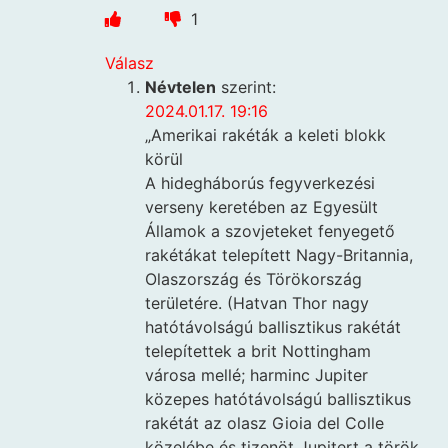
1
Válasz
Névtelen
szerint:
2024.01.17. 19:16
„Amerikai rakéták a keleti blokk
körül
A hidegháborús fegyverkezési
verseny keretében az Egyesült
Államok a szovjeteket fenyegető
rakétákat telepített Nagy-Britannia,
Olaszország és Törökország
területére. (Hatvan Thor nagy
hatótávolságú ballisztikus rakétát
telepítettek a brit Nottingham
városa mellé; harminc Jupiter
közepes hatótávolságú ballisztikus
rakétát az olasz Gioia del Colle
közelébe és tizenöt Jupitert a török