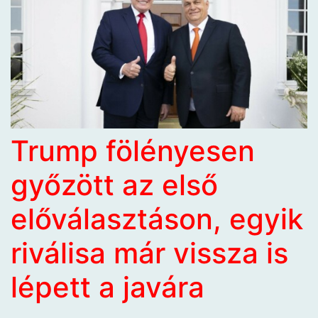
Trump fölényesen
győzött az első
előválasztáson, egyik
riválisa már vissza is
lépett a javára