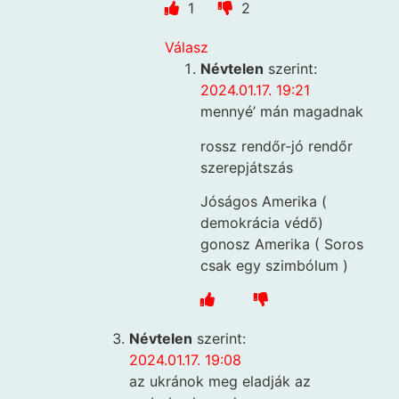
1
2
Válasz
Névtelen
szerint:
2024.01.17. 19:21
mennyé’ mán magadnak
rossz rendőr-jó rendőr
szerepjátszás
Jóságos Amerika (
demokrácia védő)
gonosz Amerika ( Soros
csak egy szimbólum )
Névtelen
szerint:
2024.01.17. 19:08
az ukránok meg eladják az