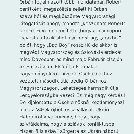
Orbán fogalmazott több mondatában Robert
barátkénti megszólítás sejlett ki Orbán
szavaiból és megköszönte Magyarországi
látogatását ahogy mondta „köszönöm Robert”.
Robert Ficó megemlítette ,hogy a mai napon
Davosba utazik ahol már most úgy „árazták”
be őt, hogy „Bad Boy” rossz fiú de akkor is
megvédi Magyarország és Szlovákia érdekét
mind Davosban és mind majd Február elsején
az Eu csúcson. Első útja Ficónak a
hagyományokhoz híven a Cseh elnökhöz
vezetett második útja pedig Orbánhoz
Magyarországon. Lehetséges harmadik útja
Lengyelországba vezet? Ez még nagy kérdés !
De kijelentette a Cseh elnöknél kezdeményezi
majd a V4-ek újbóli összeállását. Ukrán
Háborúról a véleménye, hogy „nagy
szívfájdalma, hogy a szlávok konfliktusba
hiszen ő is szláv” sürgette az Ukrán háború