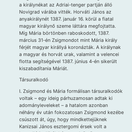
a királynékat az Adriai-tenger partján álló
Novigrad várába vitték. Horváti János az
anyakirálynét 1387. január 16. körül a fiatal
magyar királynő szeme láttára megfojtatta.
Míg Mária börtönben raboskodott, 1387.
március 31-én Zsigmondot mint Mária király
férjét magyar királlyá koronázták. A királynak
a magyar és horvát urak, valamint a velencei
flotta segítségével 1387. június 4-én sikerült
kiszabadítania Máriát.
Társuralkodó
I. Zsigmond és Mária formálisan társuralkodók
voltak – egy ideig párhuzamosan adtak ki
adományleveleket – a hatalom azonban
néhány év után fokozatosan Zsigmond kezébe
csúszott át, úgy, hogy mindkettejüknek
Kanizsai János esztergomi érsek volt a