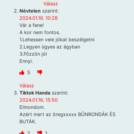
Válasz
Névtelen
szerint:
2024.01.16. 10:28
Vár a fene!
A kor nem fontos.
1.Lehessen vele jókat beszélgetni
2.Legyen ügyes az ágyban
3.Főzzön jól
Ennyi.
5
Válasz
Tiktok Handa
szerint:
2024.01.16. 15:50
Elmondom.
Azért mert az öregxxxxx BŰNRONDÁK ÉS
BUTÁK.
2
1