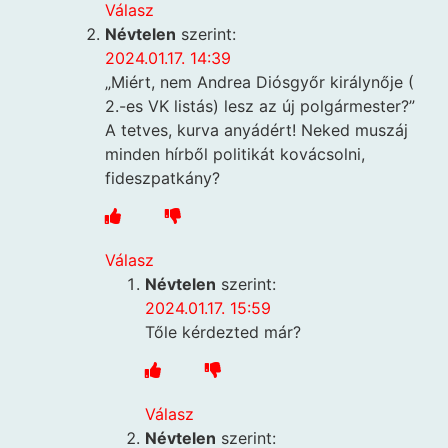
Válasz
Névtelen
szerint:
2024.01.17. 14:39
„Miért, nem Andrea Diósgyőr királynője (
2.-es VK listás) lesz az új polgármester?”
A tetves, kurva anyádért! Neked muszáj
minden hírből politikát kovácsolni,
fideszpatkány?
Válasz
Névtelen
szerint:
2024.01.17. 15:59
Tőle kérdezted már?
Válasz
Névtelen
szerint: