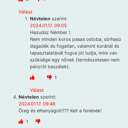
Válasz
Névtelen
szerint:
2024.01.17. 09:05
Hazudsz Némber !.
Nem minden koros pasas ostoba, sörhasú
dagadék és fogatlan, valamint koránál és
tapasztalatánál fogva jól tudja, mire van
szüksége egy nőnek (természetesen nem
pénzről beszélek).
1
Válasz
Névtelen
szerint:
2024.01.17. 09:46
Öreg és elhanyagolt??? Kell a fenének!
1