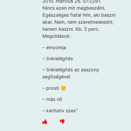
2010. március 26. 07:2291.
Nincs ezen mit megbeszélni.
Egészséges fiatal hím, aki baszni
akar. Nem, nem szerelmeskedni,
hanem baszni. Kb. 3 perc.
Megoldások:
– elnyomja
– önkielégítés
– önkielégítés az asszony
segítségével
– prosti 🙁
– más nő
– karitatív szex”