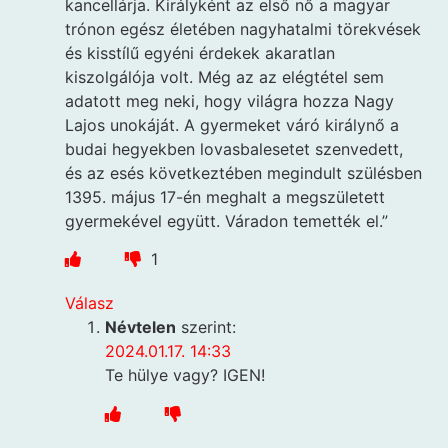
kancellárja. Királyként az első nő a magyar
trónon egész életében nagyhatalmi törekvések
és kisstílű egyéni érdekek akaratlan
kiszolgálója volt. Még az az elégtétel sem
adatott meg neki, hogy világra hozza Nagy
Lajos unokáját. A gyermeket váró királynő a
budai hegyekben lovasbalesetet szenvedett,
és az esés következtében megindult szülésben
1395. május 17-én meghalt a megszületett
gyermekével együtt. Váradon temették el.”
1
Válasz
Névtelen
szerint:
2024.01.17. 14:33
Te hülye vagy? IGEN!