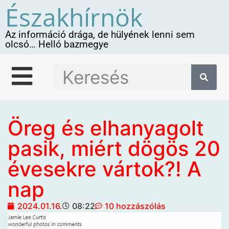
Északhírnök
Az információ drága, de hülyének lenni sem
olcsó… Helló bazmegye
Öreg és elhanyagolt
pasik, miért dögös 20
évesekre vártok?! A
nap
2024.01.16.
08:22
10 hozzászólás