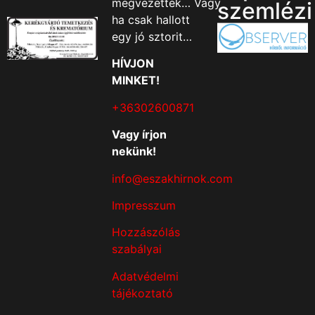
megvezették… Vagy
szemlézi
ha csak hallott
egy jó sztorit…
HÍVJON
MINKET!
+36302600871
Vagy írjon
nekünk!
info@eszakhirnok.com
Impresszum
Hozzászólás
szabályai
Adatvédelmi
tájékoztató