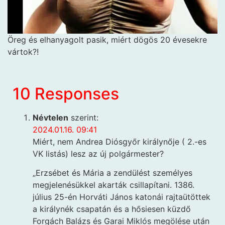
Öreg és elhanyagolt pasik, miért dögös 20 évesekre
vártok?!
10 Responses
Névtelen
szerint:
2024.01.16. 09:41
Miért, nem Andrea Diósgyőr királynője ( 2.-es
VK listás) lesz az új polgármester?
„Erzsébet és Mária a zendülést személyes
megjelenésükkel akarták csillapítani. 1386.
július 25-én Horváti János katonái rajtaütöttek
a királynék csapatán és a hősiesen küzdő
Forgách Balázs és Garai Miklós megölése után