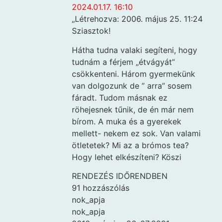
2024.01.17. 16:10
„Létrehozva: 2006. május 25. 11:24
Sziasztok!
Hátha tudna valaki segíteni, hogy
tudnám a férjem „étvágyát”
csökkenteni. Három gyermekünk
van dolgozunk de ” arra” sosem
fáradt. Tudom másnak ez
röhejesnek tűnik, de én már nem
bírom. A muka és a gyerekek
mellett- nekem ez sok. Van valami
ötletetek? Mi az a brómos tea?
Hogy lehet elkészíteni? Köszi
RENDEZÉS IDŐRENDBEN
91 hozzászólás
nok_apja
nok_apja