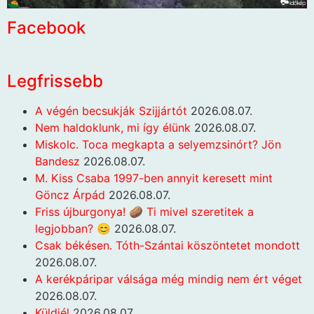
Facebook
Legfrissebb
A végén becsukják Szijjártót
2026.08.07.
Nem haldoklunk, mi így élünk
2026.08.07.
Miskolc. Toca megkapta a selyemzsinórt? Jön
Bandesz
2026.08.07.
M. Kiss Csaba 1997-ben annyit keresett mint
Göncz Árpád
2026.08.07.
Friss újburgonya! 🥔 Ti mivel szeretitek a
legjobban? 😊
2026.08.07.
Csak békésen. Tóth-Szántai köszöntetet mondott
2026.08.07.
A kerékpáripar válsága még mindig nem ért véget
2026.08.07.
Küldjél
2026.08.07.