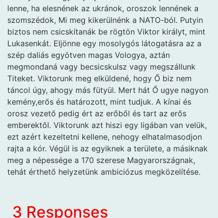
lenne, ha elesnének az ukránok, oroszok lennének a
szomszédok, Mi meg kikerülnénk a NATO-ból. Putyin
biztos nem csicskítanák be rögtön Viktor királyt, mint
Lukasenkát. Eljönne egy mosolygós látogatásra az a
szép daliás egyötven magas Vologya, aztán
megmondaná vagy becsicskulsz vagy megszállunk
Titeket. Viktorunk meg elküldené, hogy Ő biz nem
táncol úgy, ahogy más fütyül. Mert hát Ő ugye nagyon
kemény,erős és határozott, mint tudjuk. A kínai és
orosz vezető pedig ért az erőből és tart az erős
emberektől. Viktorunk azt hiszi egy ligában van velük,
ezt azért kezeltetni kellene, nehogy elhatalmasodjon
rajta a kór. Végül is az egyiknek a területe, a másiknak
meg a népessége a 170 szerese Magyarországnak,
tehát érthető helyzetünk ambiciózus megközelítése.
3 Responses