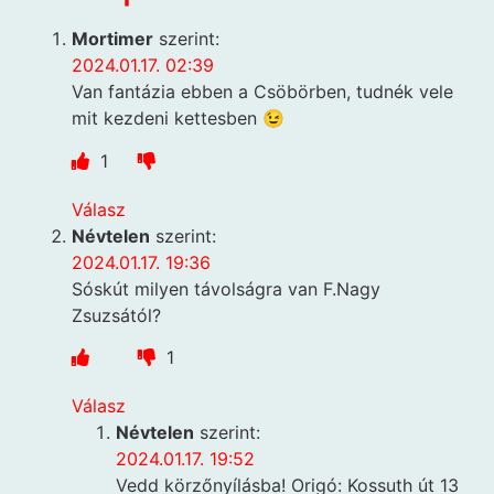
Mortimer
szerint:
2024.01.17. 02:39
Van fantázia ebben a Csöbörben, tudnék vele
mit kezdeni kettesben 😉
1
Válasz
Névtelen
szerint:
2024.01.17. 19:36
Sóskút milyen távolságra van F.Nagy
Zsuzsától?
1
Válasz
Névtelen
szerint:
2024.01.17. 19:52
Vedd körzőnyílásba! Origó: Kossuth út 13