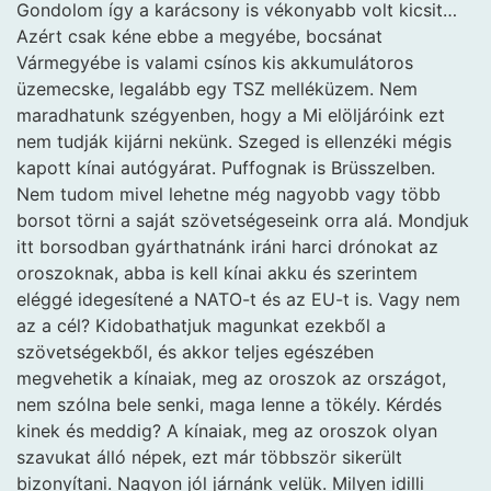
Gondolom így a karácsony is vékonyabb volt kicsit…
Azért csak kéne ebbe a megyébe, bocsánat
Vármegyébe is valami csínos kis akkumulátoros
üzemecske, legalább egy TSZ melléküzem. Nem
maradhatunk szégyenben, hogy a Mi elöljáróink ezt
nem tudják kijárni nekünk. Szeged is ellenzéki mégis
kapott kínai autógyárat. Puffognak is Brüsszelben.
Nem tudom mivel lehetne még nagyobb vagy több
borsot törni a saját szövetségeseink orra alá. Mondjuk
itt borsodban gyárthatnánk iráni harci drónokat az
oroszoknak, abba is kell kínai akku és szerintem
eléggé idegesítené a NATO-t és az EU-t is. Vagy nem
az a cél? Kidobathatjuk magunkat ezekből a
szövetségekből, és akkor teljes egészében
megvehetik a kínaiak, meg az oroszok az országot,
nem szólna bele senki, maga lenne a tökély. Kérdés
kinek és meddig? A kínaiak, meg az oroszok olyan
szavukat álló népek, ezt már többször sikerült
bizonyítani. Nagyon jól járnánk velük. Milyen idilli