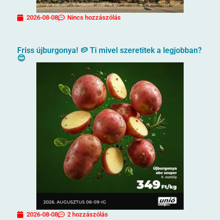
2026-08-08
Nincs hozzászólás
Friss újburgonya! 🥔 Ti mivel szeretitek a legjobban?
😊
2026-08-08
2 hozzászólás