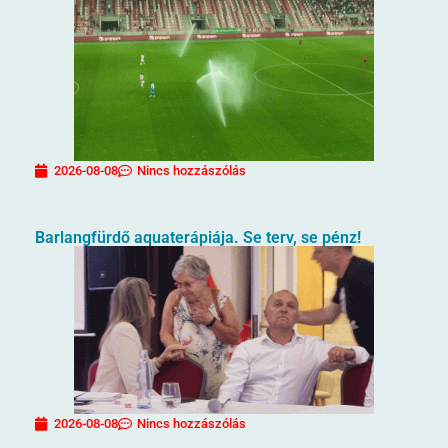
2026-08-08
Nincs hozzászólás
Barlangfürdő aquaterápiája. Se terv, se pénz!
2026-08-08
Nincs hozzászólás