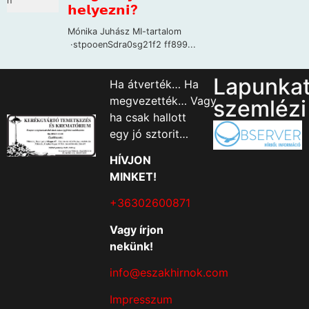
Lapunka
Ha átverték… Ha
megvezették… Vagy
szemlézi
ha csak hallott
egy jó sztorit…
HÍVJON
MINKET!
+36302600871
Vagy írjon
nekünk!
info@eszakhirnok.com
Impresszum