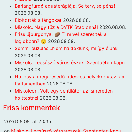
Barlangfürdő aquaterápiája. Se terv, se pénz!
2026.08.08.
Eloltották a lángokat
2026.08.08.
Miskolc. Nagy tűz a DVTK Stadionnál
2026.08.08.
Friss újburgonya! 🥔 Ti mivel szeretitek a
legjobban? 😊
2026.08.08.
Semmi buzulás…Nem haldoklunk, mi így élünk
2026.08.08.
Miskolc. Lecsúszó városrészek. Szentpéteri kapu
2026.08.08.
Hollósy a megüresedő fideszes helyekre utazik a
Parlamentben
2026.08.08.
Miskolcon: Volt egy ventilátor az ismeretlen
holttestnél
2026.08.08.
Friss kommentek
2026.08.08. at 20:35
on
Miskolc. Lecsúszó városrészek. Szentpéteri kapu