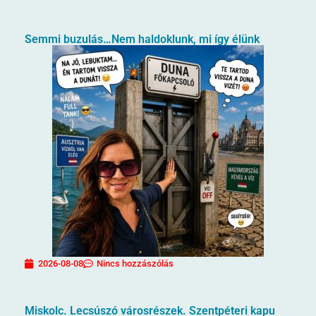
Semmi buzulás…Nem haldoklunk, mi így élünk
2026-08-08
Nincs hozzászólás
Miskolc. Lecsúszó városrészek. Szentpéteri kapu