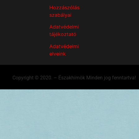
Hozzászólás
szabályai
Adatvédelmi
tájékoztató
Adatvédelmi
elveink
Copyright © 2020. – Északhírnök Minden jog fenntartva!