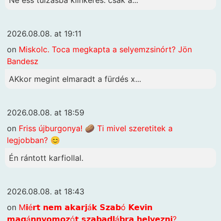
Ne ess túlzásba klinkeres: csak a...
2026.08.08. at 19:11
on
Miskolc. Toca megkapta a selyemzsinórt? Jön
Bandesz
AKkor megint elmaradt a fürdés x...
2026.08.08. at 18:59
on
Friss újburgonya! 🥔 Ti mivel szeretitek a
legjobban? 😊
Én rántott karfiollal.
2026.08.08. at 18:43
on
M𝗶é𝗿𝘁 𝗻𝗲𝗺 𝗮𝗸𝗮𝗿𝗷á𝗸 𝗦𝘇𝗮𝗯ó 𝗞𝗲𝘃𝗶𝗻
𝗺𝗮𝗴á𝗻𝗻𝘆𝗼𝗺𝗼𝘇ó𝘁 𝘀𝘇𝗮𝗯𝗮𝗱𝗹á𝗯𝗿𝗮 𝗵𝗲𝗹𝘆𝗲𝘇𝗻𝗶?