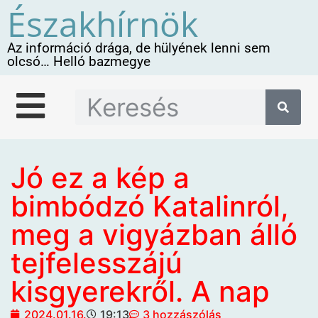
Északhírnök
Az információ drága, de hülyének lenni sem
olcsó… Helló bazmegye
Jó ez a kép a
bimbódzó Katalinról,
meg a vigyázban álló
tejfelesszájú
kisgyerekről. A nap
2024.01.16.
19:13
3 hozzászólás