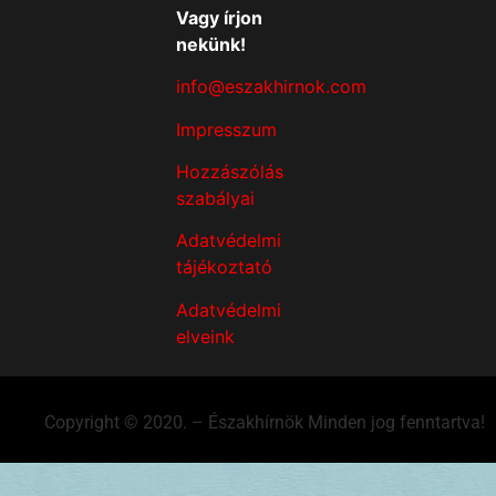
Vagy írjon
nekünk!
info@eszakhirnok.com
Impresszum
Hozzászólás
szabályai
Adatvédelmi
tájékoztató
Adatvédelmi
elveink
Copyright © 2020. – Északhírnök Minden jog fenntartva!