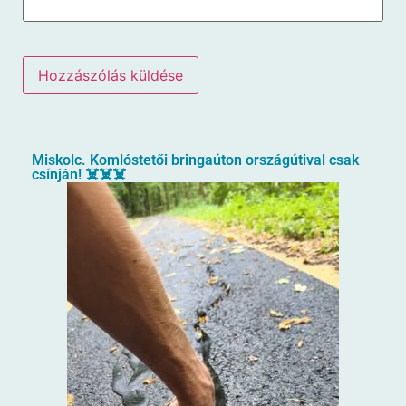
Miskolc. Komlóstetői bringaúton országútival csak
csínján! ☠️☠️☠️