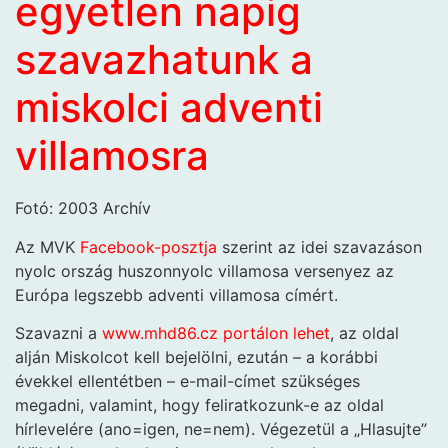
egyetlen napig
szavazhatunk a
miskolci adventi
villamosra
Fotó: 2003 Archív
Az MVK
Facebook-posztja
szerint az idei szavazáson
nyolc ország huszonnyolc villamosa versenyez az
Európa legszebb adventi villamosa címért.
Szavazni a
www.mhd86.cz portálon lehet
, az oldal
alján Miskolcot kell bejelölni, ezután – a korábbi
évekkel ellentétben – e-mail-címet szükséges
megadni, valamint, hogy feliratkozunk-e az oldal
hírlevelére (ano=igen, ne=nem). Végezetül a „Hlasujte”