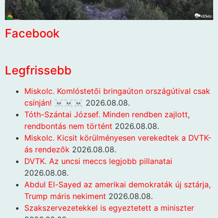
Facebook
Legfrissebb
Miskolc. Komlóstetői bringaúton országútival csak
csínján! ☠️☠️☠️
2026.08.08.
Tóth-Szántai József. Minden rendben zajlott,
rendbontás nem történt
2026.08.08.
Miskolc. Kicsit körülményesen verekedtek a DVTK-
ás rendezők
2026.08.08.
DVTK. Az uncsi meccs legjobb pillanatai
2026.08.08.
Abdul El-Sayed az amerikai demokraták új sztárja,
Trump máris nekiment
2026.08.08.
Szakszervezetekkel is egyeztetett a miniszter