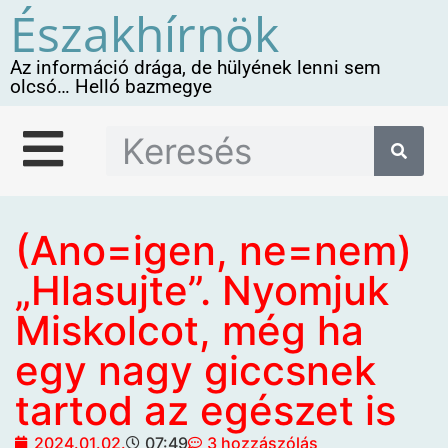
Északhírnök
Az információ drága, de hülyének lenni sem
olcsó… Helló bazmegye
(Ano=igen, ne=nem)
„Hlasujte”. Nyomjuk
Miskolcot, még ha
egy nagy giccsnek
tartod az egészet is
2024.01.02.
07:49
3 hozzászólás