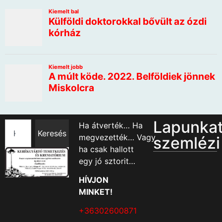
Lapunka
Ha átverték… Ha
Keresés
megvezették… Vagy
szemlézi
ha csak hallott
egy jó sztorit…
HÍVJON
MINKET!
+36302600871