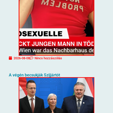
2026-08-08
Nincs hozzászólás
A végén becsukják Szijjártót