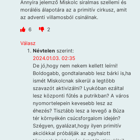
Annyira jelemző Miskolc siralmas szellemi és
moráléis álapotára az a primitív cirkusz, amit
az adventi villamosból csinálnak.
6
2
Válasz
Névtelen
szerint:
2024.01.03. 02:35
De jó,hogy nem nekem kellett leírni!
Boldogabb, gondtalanabb lesz bárki is,ha
ismét Miskolcnak sikerül a legtöbb
szavazót aktivizálni? Lyukóban ezáltal
lesz központi fűtés a putrikban? A város
nyomortelepein kevesebb lesz az
éhezés? Tisztább lesz a levegő a Búza
tér környékén csúcsforgalom idején?
Szégyen, gyalázat,hogy ilyen primitív
akciókkal próbálják az agyhalott