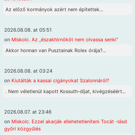
Az előző kormányok azért nem építettek...
2026.08.08. at 05:51
on
Miskolc. Az „északhirnököt nem olvassa senki”
Akkor honnan van Pusztainak Rolex órája?...
2026.08.08. at 03:24
on
Kiutálták a kassai cigányokat Szalonnáról?
. Nem véletlenül kapott Kossuth-díjat, kivégzéséért...
2026.08.07. at 23:46
on
Miskolc. Ezzel akarják ellehetetleníteni Tocát -lásd
győri közgyűlés