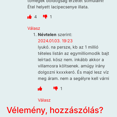
tömegek boldogság érzetét stimulálni!
Étel helyett lacipecsenye illata.
4
1
Válasz
Névtelen
szerint:
2024.01.03. 19:23
lyukó. na persze, kb az 1 millió
tételes listán az egymilliomodik bajt
leírtad. kösz nem. inkább akkor a
villamosra költsenek. amúgy irány
dolgozni kxxxkeró. És majd lesz víz
meg áram. nem a segélyre kell várni
1
Válasz
Vélemény, hozzászólás?