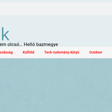
ök
 sem olcsó… Helló bazmegye
azdaság
Külföld
Tech-tudomány-kütyü
Outdoor