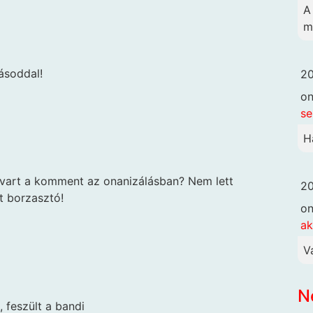
A
m
ásoddal!
20
o
se
H
vart a komment az onanizálásban? Nem lett
20
t borzasztó!
o
ak
V
N
, feszült a bandi