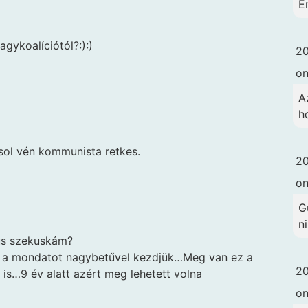
É
agykoalíciótól?:):)
20
o
A
h
sol vén kommunista retkes.
20
o
G
ni
us szekuskám?
 a mondatot nagybetűvel kezdjük…Meg van ez a
20
is…9 év alatt azért meg lehetett volna
o