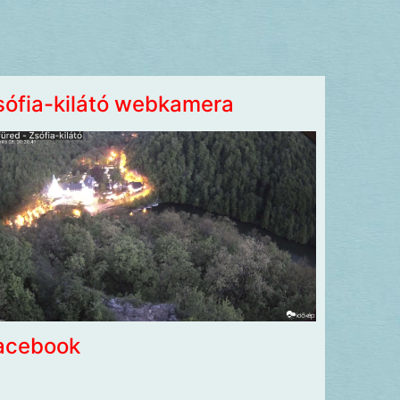
sófia-kilátó webkamera
acebook