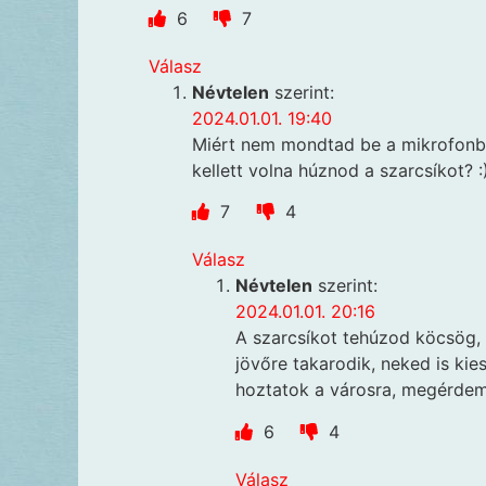
6
7
Válasz
Névtelen
szerint:
2024.01.01. 19:40
Miért nem mondtad be a mikrofonb
kellett volna húznod a szarcsíkot? :)
7
4
Válasz
Névtelen
szerint:
2024.01.01. 20:16
A szarcsíkot tehúzod köcsög,
jövőre takarodik, neked is kie
hoztatok a városra, megérdem
6
4
Válasz