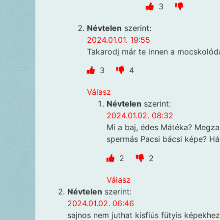
3
Névtelen
szerint:
2024.01.01. 19:55
Takarodj már te innen a mocskolód
3
4
Válasz
Névtelen
szerint:
2024.01.02. 08:32
Mi a baj, édes Mátéka? Megza
spermás Pacsi bácsi képe? Há
2
2
Válasz
Névtelen
szerint:
2024.01.02. 06:46
sajnos nem juthat kisfiús fütyis képekhez