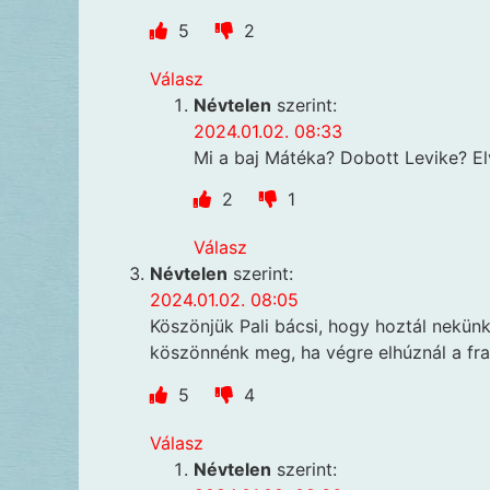
5
2
Válasz
Névtelen
szerint:
2024.01.02. 08:33
Mi a baj Mátéka? Dobott Levike? Elv
2
1
Válasz
Névtelen
szerint:
2024.01.02. 08:05
Köszönjük Pali bácsi, hogy hoztál nekünk
köszönnénk meg, ha végre elhúznál a fr
5
4
Válasz
Névtelen
szerint: