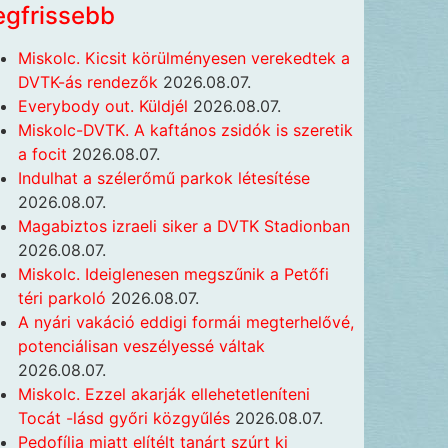
egfrissebb
Miskolc. Kicsit körülményesen verekedtek a
DVTK-ás rendezők
2026.08.07.
Everybody out. Küldjél
2026.08.07.
Miskolc-DVTK. A kaftános zsidók is szeretik
a focit
2026.08.07.
Indulhat a szélerőmű parkok létesítése
2026.08.07.
Magabiztos izraeli siker a DVTK Stadionban
2026.08.07.
Miskolc. Ideiglenesen megszűnik a Petőfi
téri parkoló
2026.08.07.
A nyári vakáció eddigi formái megterhelővé,
potenciálisan veszélyessé váltak
2026.08.07.
Miskolc. Ezzel akarják ellehetetleníteni
Tocát -lásd győri közgyűlés
2026.08.07.
Pedofília miatt elítélt tanárt szúrt ki