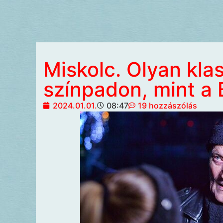
Miskolc. Olyan kla
színpadon, mint a 
2024.01.01.
08:47
19 hozzászólás