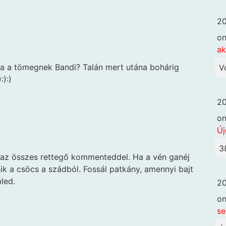
20
o
ak
a a tömegnek Bandi? Talán mert utána bohárig
V
:):)
20
o
Új
3
 az összes rettegő kommenteddel. Ha a vén ganéj
sik a csöcs a szádból. Fossál patkány, amennyi bajt
led.
20
o
se