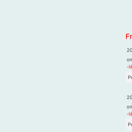
F
20
o
-l
P
20
o
-l
P