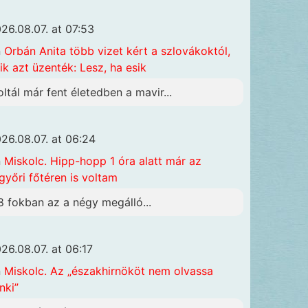
26.08.07. at 07:53
n
Orbán Anita több vizet kért a szlovákoktól,
ik azt üzenték: Lesz, ha esik
oltál már fent életedben a mavir...
26.08.07. at 06:24
n
Miskolc. Hipp-hopp 1 óra alatt már az
győri főtéren is voltam
8 fokban az a négy megálló...
26.08.07. at 06:17
n
Miskolc. Az „északhirnököt nem olvassa
nki”