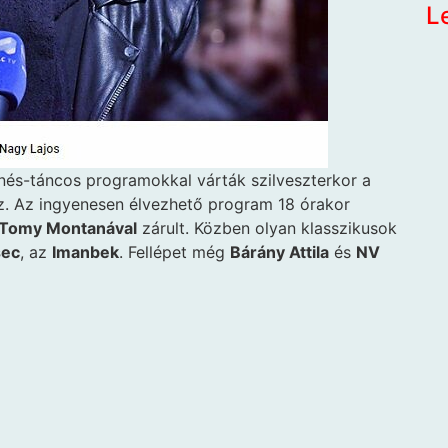
L
enés-táncos programokkal várták szilveszterkor a
oz. Az ingyenesen élvezhető program 18 órakor
Tomy Montanával
zárult. Közben olyan klasszikusok
sec
, az
Imanbek
. Fellépet még
Bárány Attila
és
NV