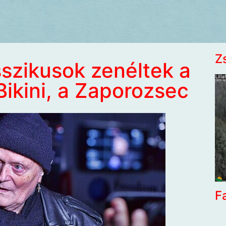
Z
sszikusok zenéltek a
Bikini, a Zaporozsec
F