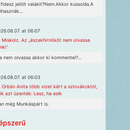
 fidesz jelölt valakit?Nem.Akkor kussolás.A
ihasznák...
26.08.07. at 06:07
n
Miskolc. Az „északhirnököt nem olvassa
nki”
a nem olvassa akkor ki kommentel?...
26.08.07. at 06:03
n
Orbán Anita több vizet kért a szlovákoktól,
ik azt üzenték: Lesz, ha esik
an még Munkáspárt is.
épszerű