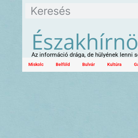
Északhírn
Az információ drága, de hülyének lenni
Miskolc
Belföld
Bulvár
Kultúra
G