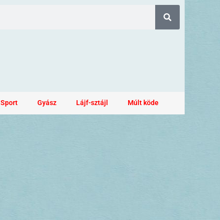
Sport
Gyász
Lájf-sztájl
Múlt köde