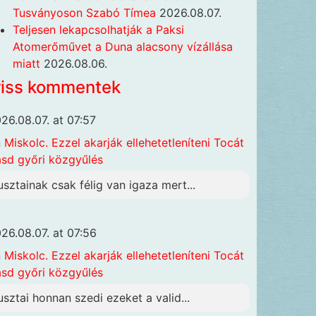
Tusványoson Szabó Tímea
2026.08.07.
Teljesen lekapcsolhatják a Paksi
Atomerőművet a Duna alacsony vízállása
miatt
2026.08.06.
riss kommentek
26.08.07. at 07:57
n
Miskolc. Ezzel akarják ellehetetleníteni Tocát
ásd győri közgyűlés
usztainak csak félig van igaza mert...
26.08.07. at 07:56
n
Miskolc. Ezzel akarják ellehetetleníteni Tocát
ásd győri közgyűlés
usztai honnan szedi ezeket a valid...