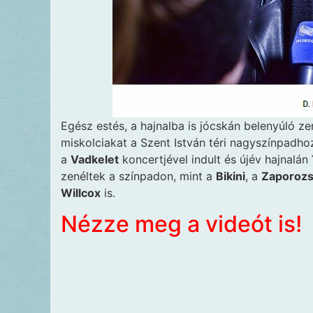
Egész estés, a hajnalba is jócskán belenyúló z
miskolciakat a Szent István téri nagyszínpadh
a
Vadkelet
koncertjével indult és újév hajnalán
zenéltek a színpadon, mint a
Bikini
, a
Zaporoz
Willcox
is.
Nézze meg a videót is!