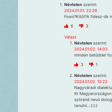
Névtelen
szerint:
2024.01.01. 22:26
Fosni?Kitől?A fidesz-dk n
6
3
Válasz
Névtelen
szerint:
2024.01.02. 14:03
minden betűddel fo
3
1
Névtelen
szerint:
2024.01.02. 15:22
Nagyváradi dialekt
Itt Magyarországon
szórend nevű dolog 
tanulni…:):):)