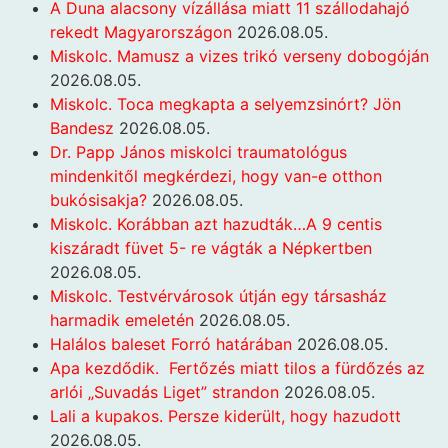
A Duna alacsony vízállása miatt 11 szállodahajó
rekedt Magyarországon
2026.08.05.
Miskolc. Mamusz a vizes trikó verseny dobogóján
2026.08.05.
Miskolc. Toca megkapta a selyemzsinórt? Jön
Bandesz
2026.08.05.
Dr. Papp János miskolci traumatológus
mindenkitől megkérdezi, hogy van-e otthon
bukósisakja?
2026.08.05.
Miskolc. Korábban azt hazudták…A 9 centis
kiszáradt füvet 5- re vágták a Népkertben
2026.08.05.
Miskolc. Testvérvárosok útján egy társasház
harmadik emeletén
2026.08.05.
Halálos baleset Forró határában
2026.08.05.
Apa kezdődik. Fertőzés miatt tilos a fürdőzés az
arlói „Suvadás Liget” strandon
2026.08.05.
Lali a kupakos. Persze kiderült, hogy hazudott
2026.08.05.