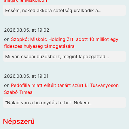
Ecsém, neked akkora sötétség uralkodik a...
2026.08.05. at 19:02
on
Szopkó: Miskolc Holding Zrt. adott 10 milliót egy
fideszes hülyeség támogatására
Mi van csabai büzösborz, megint lapozgattad...
2026.08.05. at 19:01
on
Pedofília miatt elítélt tanárt szúrt ki Tusványoson
Szabó Tímea
"Nálad van a bizonyitás terhe!" Nekem...
Népszerű