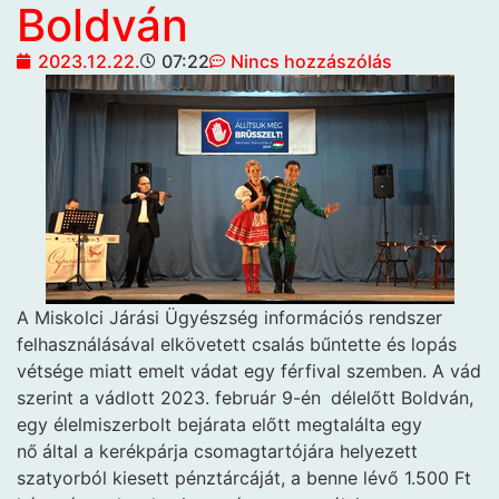
Boldván
2023.12.22.
07:22
Nincs hozzászólás
A Miskolci Járási Ügyészség információs rendszer
felhasználásával elkövetett csalás bűntette és lopás
vétsége miatt emelt vádat egy férfival szemben. A vád
szerint a vádlott 2023. február 9-én
délelőtt Boldván,
egy élelmiszerbolt bejárata előtt megtalálta egy
nő
által a kerékpárja csomagtartójára helyezett
szatyorból kiesett pénztárcáját, a benne lévő 1.500 Ft