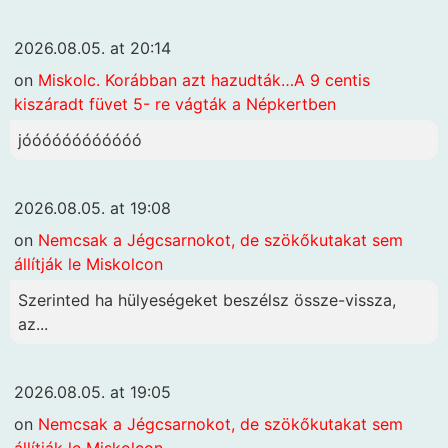
2026.08.05. at 20:14
on
Miskolc. Korábban azt hazudták…A 9 centis
kiszáradt füvet 5- re vágták a Népkertben
jóóóóóóóóóóóó
2026.08.05. at 19:08
on
Nemcsak a Jégcsarnokot, de szökőkutakat sem
állítják le Miskolcon
Szerinted ha hülyeségeket beszélsz össze-vissza,
az...
2026.08.05. at 19:05
on
Nemcsak a Jégcsarnokot, de szökőkutakat sem
állítják le Miskolcon