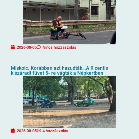
2026-08-05
Nincs hozzászólás
Miskolc. Korábban azt hazudták…A 9 centis
kiszáradt füvet 5- re vágták a Népkertben
2026-08-05
4 hozzászólás