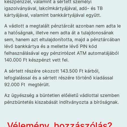
készpénzzel, valamint a sértett személyi
igazolványával, lakcímkártyájával, adó- és TB
kártyájával, valamint bankkártyájával együtt.
A vádlott a megtalált pénztárcát azonban nem adta le
a hatóságnak, illetve nem adta át a tulajdonosának
sem, hanem azt eltulajdonította, majd a pénztárcában
lévő bankkártya és a mellette lévő PIN kód
felhasználásával egy pénzintézet ATM automatájából
140.000 Ft készpénzt vett fel.
A sértett részére okozott 143.500 Ft kárból,
lefoglalással és a sértett részére történő kiadással
92.000 Ft megtérült.
Az ügyészség a büntetlen előéletű vádlottal szemben
pénzbüntetés kiszabását indítványozta a bíróságnak.
Vélemény, hozzászólás?