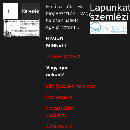
Lapunka
Ha átverték… Ha
Keresés
megvezették… Vagy
szemlézi
ha csak hallott
egy jó sztorit…
HÍVJON
MINKET!
+36302600871
Vagy írjon
nekünk!
info@eszakhirnok.com
Impresszum
Hozzászólás
szabályai
Adatvédelmi