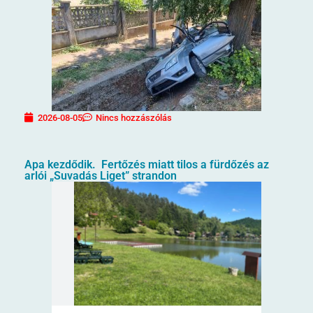
2026-08-05
Nincs hozzászólás
Apa kezdődik. Fertőzés miatt tilos a fürdőzés az
arlói „Suvadás Liget” strandon