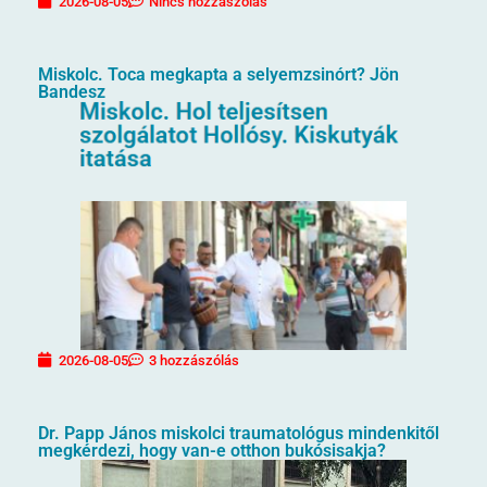
2026-08-05
Nincs hozzászólás
Miskolc. Toca megkapta a selyemzsinórt? Jön
Bandesz
2026-08-05
3 hozzászólás
Dr. Papp János miskolci traumatológus mindenkitől
megkérdezi, hogy van-e otthon bukósisakja?