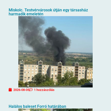
Miskolc. Testvérvárosok útján egy társasház
harmadik emeletén
2026-08-05
1 hozzászólás
Halálos baleset Forró határában