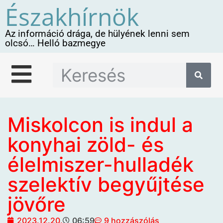
Északhírnök
Az információ drága, de hülyének lenni sem
olcsó… Helló bazmegye
Miskolcon is indul a
konyhai zöld- és
élelmiszer-hulladék
szelektív begyűjtése
jövőre
2023.12.20.
06:59
9 hozzászólás