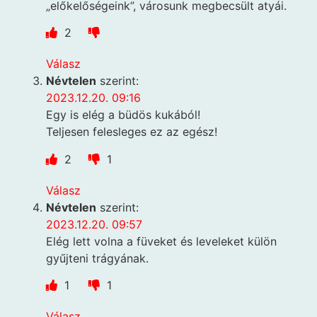
„előkelőségeink”, városunk megbecsült atyái.
2
Válasz
Névtelen
szerint:
2023.12.20. 09:16
Egy is elég a büdös kukából!
Teljesen felesleges ez az egész!
2
1
Válasz
Névtelen
szerint:
2023.12.20. 09:57
Elég lett volna a füveket és leveleket külön
gyűjteni trágyának.
1
1
Válasz