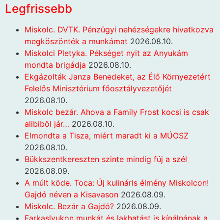
Legfrissebb
Miskolc. DVTK. Pénzügyi nehézségekre hivatkozva
megköszönték a munkámat
2026.08.10.
Miskolci Pletyka. Pékséget nyit az Anyukám
mondta brigádja
2026.08.10.
Ekgázolták Janza Benedeket, az Élő Környezetért
Felelős Minisztérium főosztályvezetőjét
2026.08.10.
Miskolc bezár. Ahova a Family Frost kocsi is csak
alibiből jár…
2026.08.10.
Elmondta a Tisza, miért maradt ki a MÚOSZ
2026.08.10.
Bükkszentkereszten szinte mindig fúj a szél
2026.08.09.
A múlt köde. Toca: Új kulináris élmény Miskolcon!
Gajdó néven a Kisavason
2026.08.09.
Miskolc. Bezár a Gajdó?
2026.08.09.
Farkaslyukon munkát és lakhatást is kínálnának a