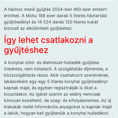
A házhoz menő gyűjtés 2024-ben 460 ezer embert
érinthet. A Mohu 188 ezer darab 5 literes háztartási
gyűjtőedényt és 14 524 darab 120 literes kukát
biztosít az elkülönített gyűjtéshez.
Így lehet csatlakozni a
gyűjtéshez
A konyhai zöld- és élelmiszer-hulladék gyűjtése
önkéntes, nem kötelező. A szolgáltatás díjmentes, a
közszolgáltatás része. Akik csatlakozni szeretnének,
lakásonként egy-egy 5 literes konyhai gyűjtőedényt
kapnak majd, és egyben regisztrálják is őket a
kiosztáskor. Az ígéret szerint az edény nemcsak
könnyen kezelhető, de szag- és kifolyásmentes. Az új
kiskukák mellé információs anyagokat is kapnak majd
a lakók, hogyan kell gyűjteniük a konyhai hulladékot.