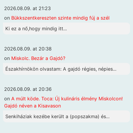
2026.08.09. at 21:23
on
Bükkszentkereszten szinte mindig fúj a szél
Ki ez a nő,hogy mindig itt...
2026.08.09. at 20:38
on
Miskolc. Bezár a Gajdó?
Északhírnökön olvastam: A gajdó régies, népies...
2026.08.09. at 20:36
on
A múlt köde. Toca: Új kulináris élmény Miskolcon!
Gajdó néven a Kisavason
Senkiháziak kezébe került a (popszakma) és...