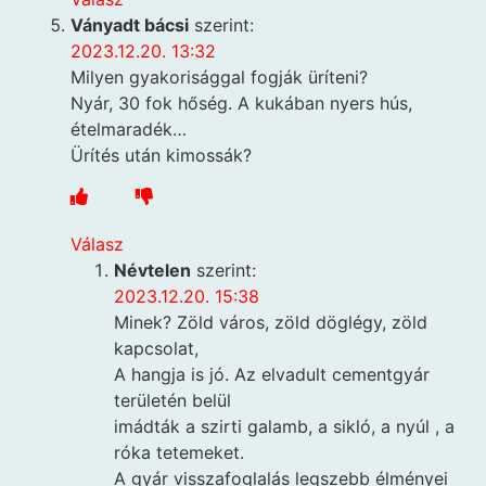
Ványadt bácsi
szerint:
2023.12.20. 13:32
Milyen gyakorisággal fogják üríteni?
Nyár, 30 fok hőség. A kukában nyers hús,
ételmaradék…
Ürítés után kimossák?
Válasz
Névtelen
szerint:
2023.12.20. 15:38
Minek? Zöld város, zöld döglégy, zöld
kapcsolat,
A hangja is jó. Az elvadult cementgyár
területén belül
imádták a szirti galamb, a sikló, a nyúl , a
róka tetemeket.
A gyár visszafoglalás legszebb élményei