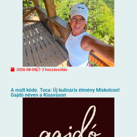
2026-08-09
2 hozzászólás
A múlt köde. Toca: Új kulináris élmény Miskolcon!
Gajdó néven a Kisavason