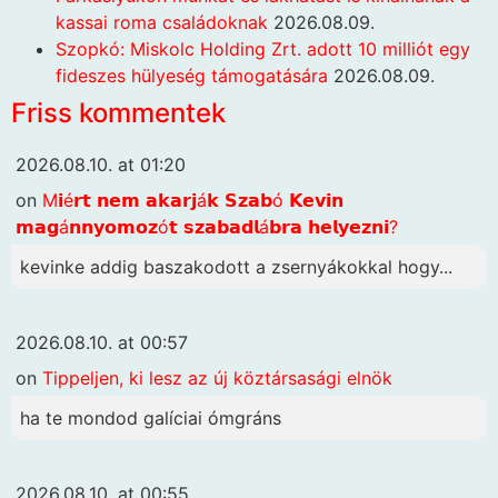
kassai roma családoknak
2026.08.09.
Szopkó: Miskolc Holding Zrt. adott 10 milliót egy
fideszes hülyeség támogatására
2026.08.09.
Friss kommentek
2026.08.10. at 01:20
on
M𝗶é𝗿𝘁 𝗻𝗲𝗺 𝗮𝗸𝗮𝗿𝗷á𝗸 𝗦𝘇𝗮𝗯ó 𝗞𝗲𝘃𝗶𝗻
𝗺𝗮𝗴á𝗻𝗻𝘆𝗼𝗺𝗼𝘇ó𝘁 𝘀𝘇𝗮𝗯𝗮𝗱𝗹á𝗯𝗿𝗮 𝗵𝗲𝗹𝘆𝗲𝘇𝗻𝗶?
kevinke addig baszakodott a zsernyákokkal hogy...
2026.08.10. at 00:57
on
Tippeljen, ki lesz az új köztársasági elnök
ha te mondod galíciai ómgráns
2026.08.10. at 00:55