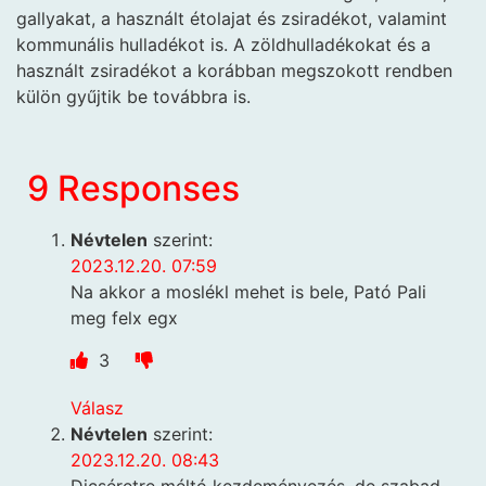
gallyakat, a használt étolajat és zsiradékot, valamint
kommunális hulladékot is. A zöldhulladékokat és a
használt zsiradékot a korábban megszokott rendben
külön gyűjtik be továbbra is.
9 Responses
Névtelen
szerint:
2023.12.20. 07:59
Na akkor a moslékl mehet is bele, Pató Pali
meg felx egx
3
Válasz
Névtelen
szerint:
2023.12.20. 08:43
Dicséretre méltó kezdeményezés, de szabad