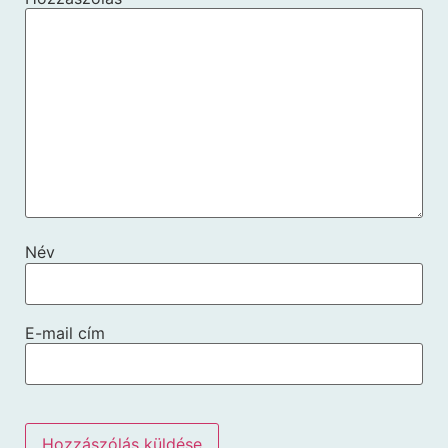
Név
E-mail cím