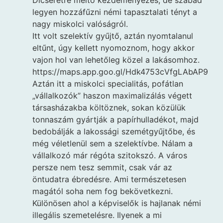
legyen hozzáfűzni némi tapasztalati tényt a
nagy miskolci valóságról.
Itt volt szelektív gyűjtő, aztán nyomtalanul
eltűnt, úgy kellett nyomoznom, hogy akkor
vajon hol van lehetőleg közel a lakásomhoz.
https://maps.app.goo.gl/Hdk4753cVfgLAbAP9
Aztán itt a miskolci specialitás, pofátlan
„vállalkozók” haszon maximalizálás végett
társasházakba költöznek, sokan közülük
tonnaszám gyártják a papírhulladékot, majd
bedobálják a lakossági szemétgyűjtőbe, és
még véletlenül sem a szelektívbe. Nálam a
vállalkozó már régóta szitokszó. A város
persze nem tesz semmit, csak vár az
öntudatra ébredésre. Ami természetesen
magától soha nem fog bekövetkezni.
Különösen ahol a képviselők is hajlanak némi
illegális szemetelésre. Ilyenek a mi