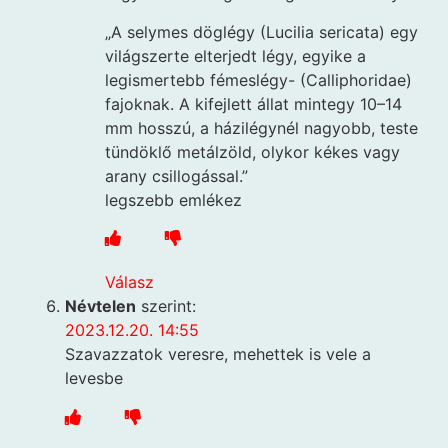
„A selymes döglégy (Lucilia sericata) egy
világszerte elterjedt légy, egyike a
legismertebb fémeslégy- (Calliphoridae)
fajoknak. A kifejlett állat mintegy 10–14
mm hosszú, a házilégynél nagyobb, teste
tündöklő metálzöld, olykor kékes vagy
arany csillogással.”
legszebb emlékez
Válasz
Névtelen
szerint:
2023.12.20. 14:55
Szavazzatok veresre, mehettek is vele a
levesbe