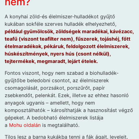
nem?
A konyhai zöld-és élelmiszer-hulladékot gyűjtő
kukában sokféle szerves hulladék elhelyezhető,
például gyümölcsök, zöldségek maradékai, kávézacc,
teafű (viszont teafilter nem), fűszerek, tojáshéj, főtt
ételmaradékok, pékáruk, feldolgozott élelmiszerek,
húskészítmények, nyers hús (csont nélkül),
tejtermékek, megmaradt, lejárt ételek.
Fontos viszont, hogy nem szabad a biohulladék-
gyűjtőbe beledobni csontot, az élelmiszerek
csomagolását, porzsákot, porszűrőt, papír
zsebkendőt, pelenkát. Ezek, illetve az ehhez hasonló
anyagok ugyanis – amellett, hogy nem
komposztálhatók – károsíthatják a hasznosítást végző
gépeket. A bedobható élelmiszerek listája
a
Mohu oldalán
is megtalálható.
Tilos lesz a barna kukákba tenni a fák ágait, leveleit,