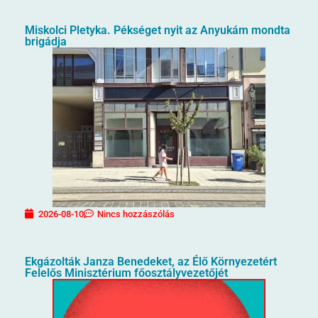
Miskolci Pletyka. Pékséget nyit az Anyukám mondta
brigádja
2026-08-10
Nincs hozzászólás
Ekgázolták Janza Benedeket, az Élő Környezetért
Felelős Minisztérium főosztályvezetőjét