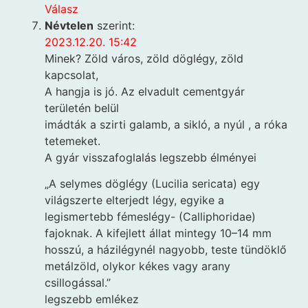
Válasz
Névtelen
szerint:
2023.12.20. 15:42
Minek? Zöld város, zöld döglégy, zöld
kapcsolat,
A hangja is jó. Az elvadult cementgyár
területén belül
imádták a szirti galamb, a sikló, a nyúl , a róka
tetemeket.
A gyár visszafoglalás legszebb élményei
„A selymes döglégy (Lucilia sericata) egy
világszerte elterjedt légy, egyike a
legismertebb fémeslégy- (Calliphoridae)
fajoknak. A kifejlett állat mintegy 10–14 mm
hosszú, a házilégynél nagyobb, teste tündöklő
metálzöld, olykor kékes vagy arany
csillogással.”
legszebb emlékez