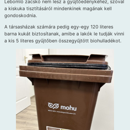
Lebomló zacskó nem lesz a gyűjtőedénykéhez, szóval
a kiskuka tisztításáról mindenkinek magának kell
gondoskodnia.
A társasházak számára pedig egy-egy 120 literes
barna kukát biztosítanak, amibe a lakók le tudják vinni
a kis 5 literes gyűjtőben összegyűjtött biohulladékot.