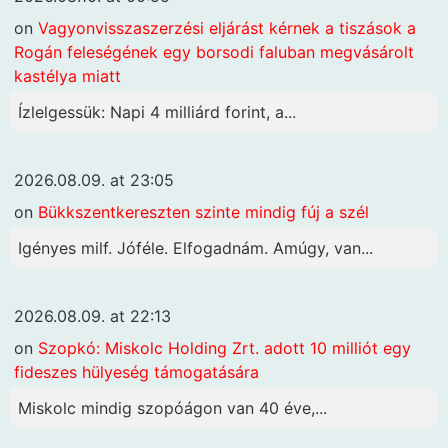
on
Vagyonvisszaszerzési eljárást kérnek a tiszások a
Rogán feleségének egy borsodi faluban megvásárolt
kastélya miatt
Ízlelgessük: Napi 4 milliárd forint, a...
2026.08.09. at 23:05
on
Bükkszentkereszten szinte mindig fúj a szél
Igényes milf. Jóféle. Elfogadnám. Amúgy, van...
2026.08.09. at 22:13
on
Szopkó: Miskolc Holding Zrt. adott 10 milliót egy
fideszes hülyeség támogatására
Miskolc mindig szopóágon van 40 éve,...