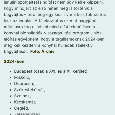
januári szolgáltatásindítást nem úgy kell elképzelni,
hogy mindjárt az első héten meg is történik a
begyűjtés – erre még egy kicsit várni kell, fokozatos
lesz az indulás. A tájékoztatás szerint
nagyjából
márciusra fog elindulni mind a 14 településen a
konyhai biohulladék-visszagyűjtési program.
Uniós
előírás egyébként, hogy a tagállamoknak 2024-ben
meg kell kezdeni a konyhai hulladék szelektív
begyűjtését.
Fotó: Archív
2024-ben
Budapest (csak a XXI. és a XI. kerület),
Miskolc,
Debrecen,
Székesfehérvár,
Szolnok,
Kecskemét,
Cegléd,
Zalaegerszeg,