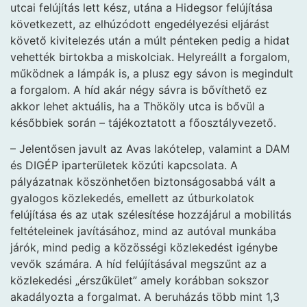
utcai felújítás lett kész, utána a Hidegsor felújítása
következett, az elhúzódott engedélyezési eljárást
követő kivitelezés után a múlt pénteken pedig a hidat
vehették birtokba a miskolciak. Helyreállt a forgalom,
működnek a lámpák is, a plusz egy sávon is megindult
a forgalom. A híd akár négy sávra is bővíthető ez
akkor lehet aktuális, ha a Thököly utca is bővül a
későbbiek során – tájékoztatott a főosztályvezető.
– Jelentősen javult az Avas lakótelep, valamint a DAM
és DIGÉP iparterületek közúti kapcsolata. A
pályázatnak köszönhetően biztonságosabbá vált a
gyalogos közlekedés, emellett az útburkolatok
felújítása és az utak szélesítése hozzájárul a mobilitás
feltételeinek javításához, mind az autóval munkába
járók, mind pedig a közösségi közlekedést igénybe
vevők számára. A híd felújításával megszűnt az a
közlekedési „érszűkület” amely korábban sokszor
akadályozta a forgalmat. A beruházás több mint 1,3