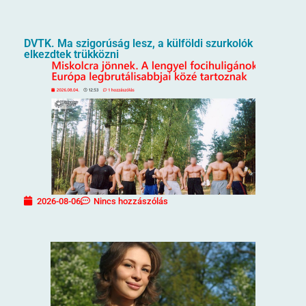
DVTK. Ma szigorúság lesz, a külföldi szurkolók
elkezdtek trükközni
2026-08-06
Nincs hozzászólás