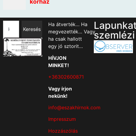
Lapunka
Ha átverték… Ha
Keresés
megvezették… Vagy
szemlézi
ha csak hallott
egy jó sztorit…
HÍVJON
MINKET!
+36302600871
Vagy írjon
nekünk!
info@eszakhirnok.com
Impresszum
Hozzászólás