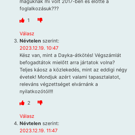
maguknak mi volt 2017-ben és előtte a
foglalkozásuk???
1
Válasz
Névtelen
szerint:
2023.12.19. 10:47
Kész van, mint a Dayka-átkötés! Végszámlát
befogadtátok mielőtt arra jártatok volna?
Teljes káosz a közlekedés, mint az eddigi négy
évetek! Mondjuk azért valami tapasztalatot,
releváns végzettséget elvárnánk a
nyilatkozótól!!!
2
Válasz
Névtelen
szerint:
2023.12.19. 11:47