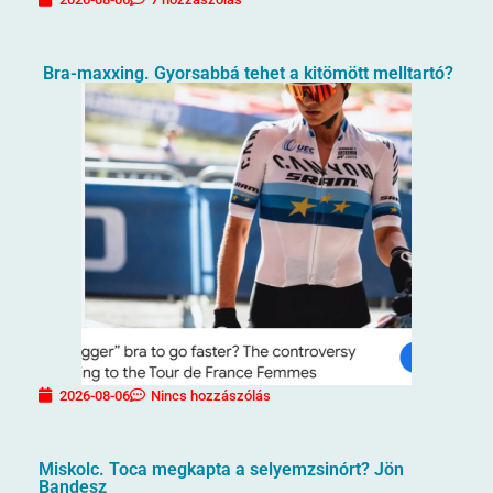
Bra-maxxing. Gyorsabbá tehet a kitömött melltartó?
2026-08-06
Nincs hozzászólás
Miskolc. Toca megkapta a selyemzsinórt? Jön
Bandesz