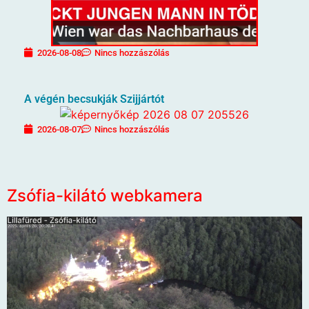
2026-08-08
Nincs hozzászólás
A végén becsukják Szijjártót
2026-08-07
Nincs hozzászólás
Zsófia-kilátó webkamera