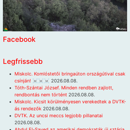
Facebook
Legfrissebb
Miskolc. Komlóstetői bringaúton országútival csak
csínján! ☠️☠️☠️
2026.08.08.
Tóth-Szántai József. Minden rendben zajlott,
rendbontás nem történt
2026.08.08.
Miskolc. Kicsit körülményesen verekedtek a DVTK-
ás rendezők
2026.08.08.
DVTK. Az uncsi meccs legjobb pillanatai
2026.08.08.
Abdul El-Sayed az amerikai demokraták új sztárja,