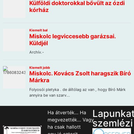
Lapunka
Ha átverték… Ha
megvezették… Vagy
szemlézi
ha csak hallott