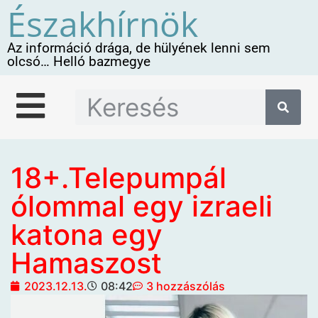
Északhírnök
Az információ drága, de hülyének lenni sem
olcsó… Helló bazmegye
18+.Telepumpál
ólommal egy izraeli
katona egy
Hamaszost
2023.12.13.
08:42
3 hozzászólás