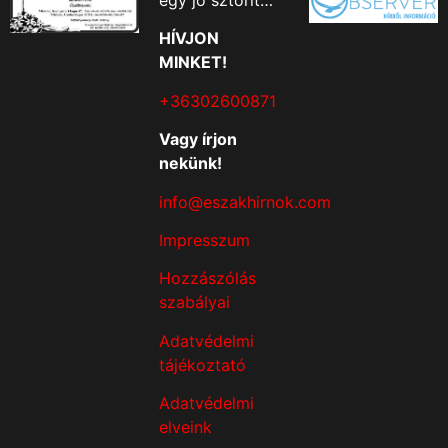
egy jó sztorit…
HÍVJON
MINKET!
+36302600871
Vagy írjon
nekünk!
info@eszakhirnok.com
Impresszum
Hozzászólás
szabályai
Adatvédelmi
tájékoztató
Adatvédelmi
elveink