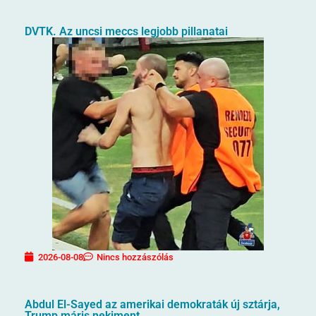
DVTK. Az uncsi meccs legjobb pillanatai
2026-08-08
Nincs hozzászólás
Abdul El-Sayed az amerikai demokraták új sztárja,
Trump máris nekiment