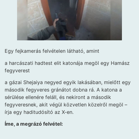
Egy fejkamerás felvételen látható, amint
a harcászati hadtest elit katonája megöl egy Hamász
fegyverest
a gázai Shejaiya negyed egyik lakásában, mielőtt egy
második fegyveres gránátot dobna rá. A katona a
sérülése ellenére feláll, és nekiront a második
fegyveresnek, akit végül közvetlen közelről megöl –
írja egy haditudósító az X-en.
Íme, a megrázó felvétel: