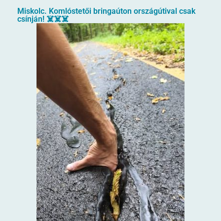
Miskolc. Komlóstetői bringaúton országútival csak
csínján! ☠️☠️☠️