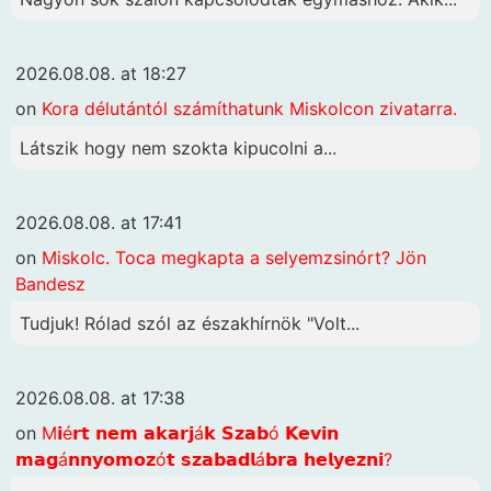
2026.08.08. at 18:27
on
Kora délutántól számíthatunk Miskolcon zivatarra.
Látszik hogy nem szokta kipucolni a...
2026.08.08. at 17:41
on
Miskolc. Toca megkapta a selyemzsinórt? Jön
Bandesz
Tudjuk! Rólad szól az északhírnök "Volt...
2026.08.08. at 17:38
on
M𝗶é𝗿𝘁 𝗻𝗲𝗺 𝗮𝗸𝗮𝗿𝗷á𝗸 𝗦𝘇𝗮𝗯ó 𝗞𝗲𝘃𝗶𝗻
𝗺𝗮𝗴á𝗻𝗻𝘆𝗼𝗺𝗼𝘇ó𝘁 𝘀𝘇𝗮𝗯𝗮𝗱𝗹á𝗯𝗿𝗮 𝗵𝗲𝗹𝘆𝗲𝘇𝗻𝗶?