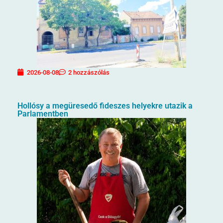
2026-08-08
2 hozzászólás
Hollósy a megüresedő fideszes helyekre utazik a
Parlamentben