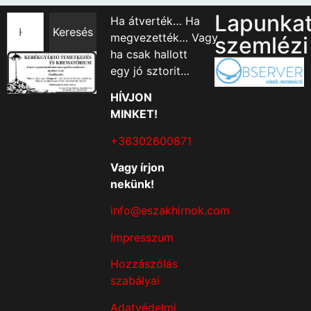
Lapunka
Ha átverték… Ha
Keresés
megvezették… Vagy
szemlézi
ha csak hallott
egy jó sztorit…
HÍVJON
MINKET!
+36302600871
Vagy írjon
nekünk!
info@eszakhirnok.com
Impresszum
Hozzászólás
szabályai
Adatvédelmi