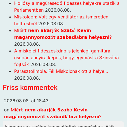
Hollósy a megüresedő fideszes helyekre utazik a
Parlamentben
2026.08.08.
Miskolcon: Volt egy ventilátor az ismeretlen
holttestnél
2026.08.08.
M𝗶é𝗿𝘁 𝗻𝗲𝗺 𝗮𝗸𝗮𝗿𝗷á𝗸 𝗦𝘇𝗮𝗯ó 𝗞𝗲𝘃𝗶𝗻
𝗺𝗮𝗴á𝗻𝗻𝘆𝗼𝗺𝗼𝘇ó𝘁 𝘀𝘇𝗮𝗯𝗮𝗱𝗹á𝗯𝗿𝗮 𝗵𝗲𝗹𝘆𝗲𝘇𝗻𝗶?
2026.08.08.
A miskolci fideszeskdnp-s jelenlegi garnitúra
csupán annyira képes, hogy egymást a Szinvába
fojtsák
2026.08.08.
Parasztolimpia. Fél Miskolcnak ott a helye…
2026.08.08.
Friss kommentek
2026.08.08. at 18:43
on
M𝗶é𝗿𝘁 𝗻𝗲𝗺 𝗮𝗸𝗮𝗿𝗷á𝗸 𝗦𝘇𝗮𝗯ó 𝗞𝗲𝘃𝗶𝗻
𝗺𝗮𝗴á𝗻𝗻𝘆𝗼𝗺𝗼𝘇ó𝘁 𝘀𝘇𝗮𝗯𝗮𝗱𝗹á𝗯𝗿𝗮 𝗵𝗲𝗹𝘆𝗲𝘇𝗻𝗶?
Nagyon sok szálon kapcsolódtak egymáshoz. Akik...