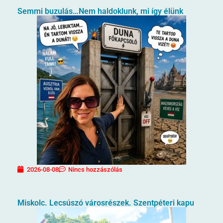
Semmi buzulás…Nem haldoklunk, mi így élünk
2026-08-08
Nincs hozzászólás
Miskolc. Lecsúszó városrészek. Szentpéteri kapu