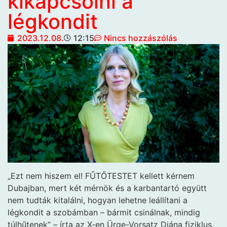
kikapcsolni a
légkondit
2023.12.08.
12:15
Nincs hozzászólás
„Ezt nem hiszem el! FŰTŐTESTET kellett kérnem
Dubajban, mert két mérnök és a karbantartó együtt
nem tudták kitalálni, hogyan lehetne leállítani a
légkondit a szobámban – bármit csinálnak, mindig
túlhűtenek” – írta az X-en Ürge-Vorsatz Diána fiziklus,