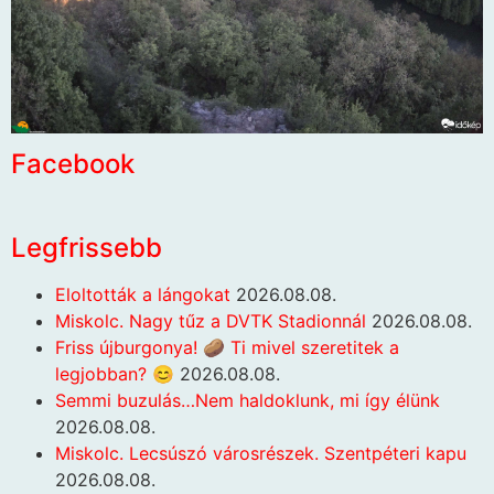
Facebook
Legfrissebb
Eloltották a lángokat
2026.08.08.
Miskolc. Nagy tűz a DVTK Stadionnál
2026.08.08.
Friss újburgonya! 🥔 Ti mivel szeretitek a
legjobban? 😊
2026.08.08.
Semmi buzulás…Nem haldoklunk, mi így élünk
2026.08.08.
Miskolc. Lecsúszó városrészek. Szentpéteri kapu
2026.08.08.