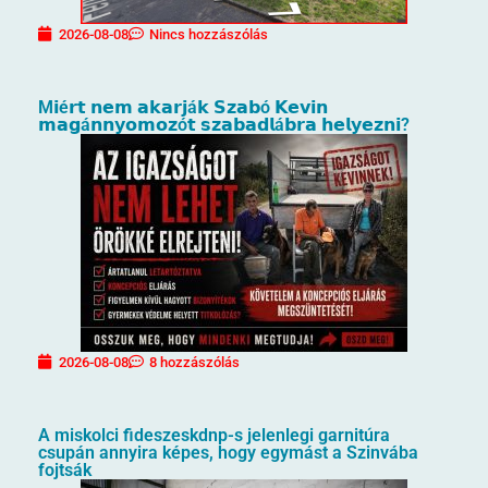
2026-08-08
Nincs hozzászólás
M𝗶é𝗿𝘁 𝗻𝗲𝗺 𝗮𝗸𝗮𝗿𝗷á𝗸 𝗦𝘇𝗮𝗯ó 𝗞𝗲𝘃𝗶𝗻
𝗺𝗮𝗴á𝗻𝗻𝘆𝗼𝗺𝗼𝘇ó𝘁 𝘀𝘇𝗮𝗯𝗮𝗱𝗹á𝗯𝗿𝗮 𝗵𝗲𝗹𝘆𝗲𝘇𝗻𝗶?
2026-08-08
8 hozzászólás
A miskolci fideszeskdnp-s jelenlegi garnitúra
csupán annyira képes, hogy egymást a Szinvába
fojtsák