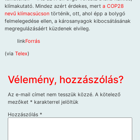
klímakutató. Mindez azért érdekes, mert
a COP28
nevű klímacsúcson
történik, ott, ahol épp a bolygó
felmelegedése ellen, a károsanyagok kibocsátásának
megregulázásáért küzdenek elvileg.
link
Forrás
(via
Telex
)
Vélemény, hozzászólás?
Az e-mail címet nem tesszük közzé.
A kötelező
mezőket
*
karakterrel jelöltük
Hozzászólás
*