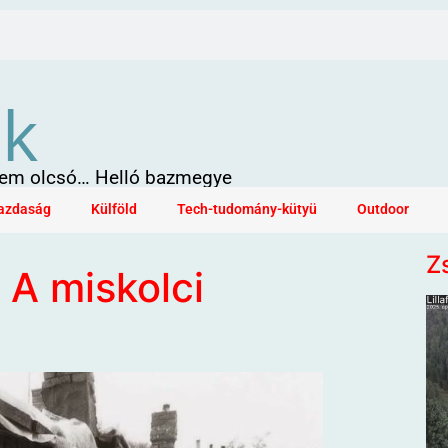
ök
 sem olcsó… Helló bazmegye
azdaság
Külföld
Tech-tudomány-kütyü
Outdoor
Z
 A miskolci