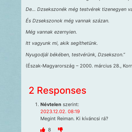
De… Dzsekszonék még testvérek tizenegyen v
És Dzsekszonok még vannak százan.
Még vannak ezernyien.
Itt vagyunk mi, akik segíthetünk.
Nyugodjál békében, testvérünk, Dzsekszon.”
(Észak-Magyarország – 2000. március 28., Korn
2 Responses
Névtelen
szerint:
2023.12.02. 08:19
Megint Reiman. Ki kíváncsi rá?
8