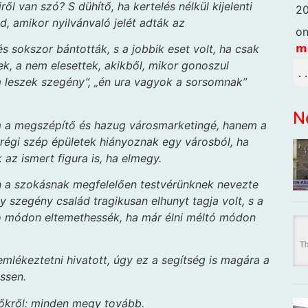
ől van szó? S dühítő, ha kertelés nélkül kijelenti
20
ad, amikor nyilvánvaló jelét adták az
o
𝗺
 sokszor bántották, s a jobbik eset volt, ha csak
k, a nem elesettek, akikből, mikor gonoszul
. 
m leszek szegény”, „én ura vagyok a sorsomnak”
.
N
m a megszépítő és hazug városmarketingé, hanem a
régi szép épületek hiányoznak egy városból, ha
 az ismert figura is, ha elmegy.
n a szokásnak megfelelően testvérünknek nevezte
 szegény család tragikusan elhunyt tagja volt, s a
tó módon eltemethessék, ha már élni méltó módon
lékeztetni hivatott, úgy ez a segítség is magára a
essen.
ipőkről: minden megy tovább.