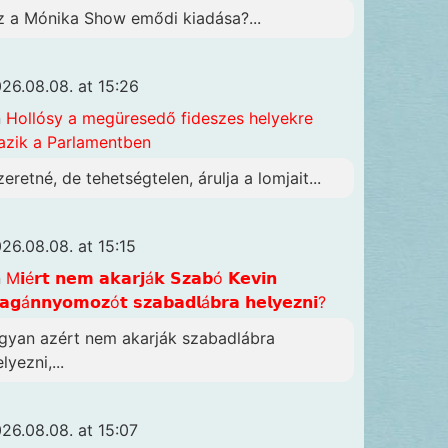
z a Mónika Show emődi kiadása?...
26.08.08. at 15:26
n
Hollósy a megüresedő fideszes helyekre
azik a Parlamentben
zeretné, de tehetségtelen, árulja a lomjait...
26.08.08. at 15:15
n
M𝗶é𝗿𝘁 𝗻𝗲𝗺 𝗮𝗸𝗮𝗿𝗷á𝗸 𝗦𝘇𝗮𝗯ó 𝗞𝗲𝘃𝗶𝗻
𝗴á𝗻𝗻𝘆𝗼𝗺𝗼𝘇ó𝘁 𝘀𝘇𝗮𝗯𝗮𝗱𝗹á𝗯𝗿𝗮 𝗵𝗲𝗹𝘆𝗲𝘇𝗻𝗶?
gyan azért nem akarják szabadlábra
lyezni,...
26.08.08. at 15:07