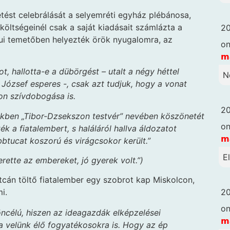
tést celebrálását a selyemréti egyház plébánosa,
költségeinél csak a saját kiadásait számlázta a
20
pui temetőben helyezték örök nyugalomra, az
o
𝗺
t, hallotta-e a dübörgést – utalt a négy
héttel
N
 József esperes -, csak azt tudjuk, hogy a vonat
zon szívdobogása is.
20
kben „Tibor-Dzsekszon testvér” nevében köszönetét
o
 a fiatalembert, s haláláról hallva áldozatot
𝗺
bbtucat koszorú és virágcsokor került.”
E
erette az embereket, jó gyerek volt.”)
utcán töltő fiatalember egy szobrot kap Miskolcon,
20
i.
o
 öncélú, hiszen az ideagazdák elképzelései
𝗺
 velünk élő fogyatékosokra is. Hogy az ép