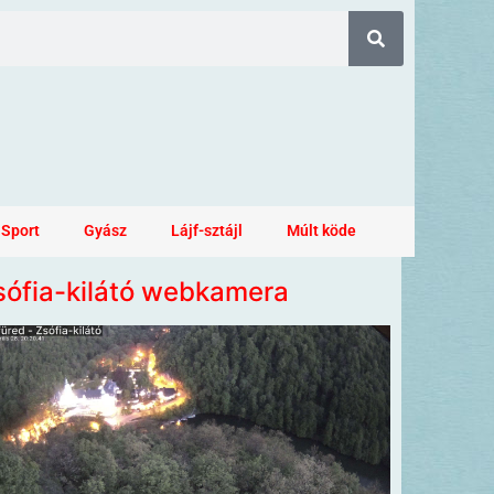
Sport
Gyász
Lájf-sztájl
Múlt köde
sófia-kilátó webkamera