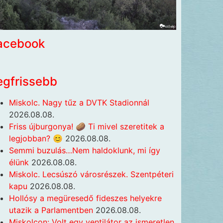
acebook
egfrissebb
Miskolc. Nagy tűz a DVTK Stadionnál
2026.08.08.
Friss újburgonya! 🥔 Ti mivel szeretitek a
legjobban? 😊
2026.08.08.
Semmi buzulás…Nem haldoklunk, mi így
élünk
2026.08.08.
Miskolc. Lecsúszó városrészek. Szentpéteri
kapu
2026.08.08.
Hollósy a megüresedő fideszes helyekre
utazik a Parlamentben
2026.08.08.
Miskolcon: Volt egy ventilátor az ismeretlen