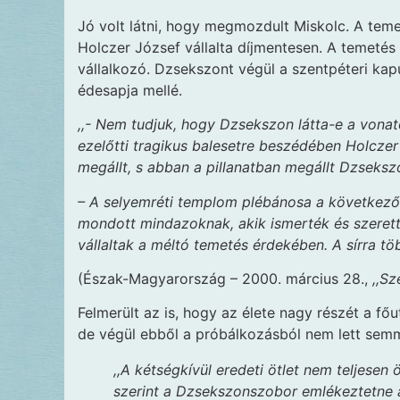
Jó volt látni, hogy megmozdult Miskolc. A teme
Holczer József vállalta díjmentesen. A temetés 
vállalkozó. Dzsekszont végül a szentpéteri ka
édesapja mellé.
,,- Nem tudjuk, hogy Dzsekszon látta-e a vonato
ezelőtti tragikus balesetre beszédében Holczer
megállt, s abban a pillanatban megállt Dzseks
– A selyemréti templom plébánosa a következő
mondott mindazoknak, akik ismerték és szerették
vállaltak a méltó temetés érdekében. A sírra tö
(Észak-Magyarország – 2000. március 28.,
,,Sz
Felmerült az is, hogy az élete nagy részét a fő
de végül ebből a próbálkozásból nem lett semm
,,A kétségkívül eredeti ötlet nem teljesen
szerint a Dzsekszonszobor emlékeztetne a