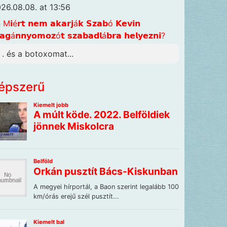
26.08.08. at 13:56
n
M𝗶é𝗿𝘁 𝗻𝗲𝗺 𝗮𝗸𝗮𝗿𝗷á𝗸 𝗦𝘇𝗮𝗯ó 𝗞𝗲𝘃𝗶𝗻
𝗴á𝗻𝗻𝘆𝗼𝗺𝗼𝘇ó𝘁 𝘀𝘇𝗮𝗯𝗮𝗱𝗹á𝗯𝗿𝗮 𝗵𝗲𝗹𝘆𝗲𝘇𝗻𝗶?
. . és a botoxomat...
épszerű