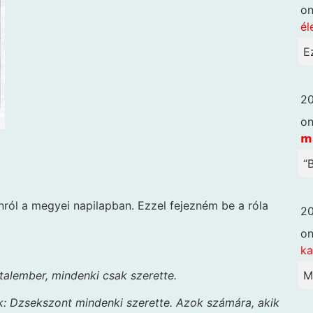
o
él
E
20
o
𝗺
“B
ról a megyei napilapban. Ezzel fejezném be a róla
20
o
k
M
talember, mindenki csak szerette.
k: Dzsekszont mindenki szerette. Azok számára, akik