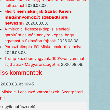
holttestnél
2026.08.08.
M𝗶é𝗿𝘁 𝗻𝗲𝗺 𝗮𝗸𝗮𝗿𝗷á𝗸 𝗦𝘇𝗮𝗯ó 𝗞𝗲𝘃𝗶𝗻
𝗺𝗮𝗴á𝗻𝗻𝘆𝗼𝗺𝗼𝘇ó𝘁 𝘀𝘇𝗮𝗯𝗮𝗱𝗹á𝗯𝗿𝗮
𝗵𝗲𝗹𝘆𝗲𝘇𝗻𝗶?
2026.08.08.
A miskolci fideszeskdnp-s jelenlegi
garnitúra csupán annyira képes, hogy
egymást a Szinvába fojtsák
2026.08.08.
Parasztolimpia. Fél Miskolcnak ott a helye…
2026.08.08.
Trump kezében vagyunk. 100%-os vámmal
sújthatnák Magyarországot is
2026.08.08.
riss kommentek
26.08.08. at 16:45
n
Miskolc. Lecsúszó városrészek. Szentpéteri
apu
z egyik autószerelő