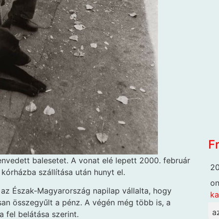
F
nvedett balesetet. A vonat elé lepett 2000. február
20
 kórházba szállítása után hunyt el.
o
 az Észak-Magyarország napilap vállalta, hogy
k
rsan összegyűlt a pénz. A végén még több is, a
a
fel belátása szerint.