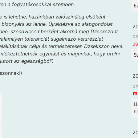
yen a fogyatékosokkal szemben.
E
 is lehetne, hazánkban valószínűleg elsőként –
bizonyára az lenne. Újraidézve az alapgondolat
20
sében, szendvicsemberként alkotná meg Dzsekszont
o
a valamilyen toleranciát sugalmazó versrészlet
ut
elállításának célja és természetesen Dzsekszon neve.
emlékeztethetnék egymást és magunkat, hogy örülni
S
jutott az egészségből”.
kszonnak!)
20
o
𝗺
U
he
20