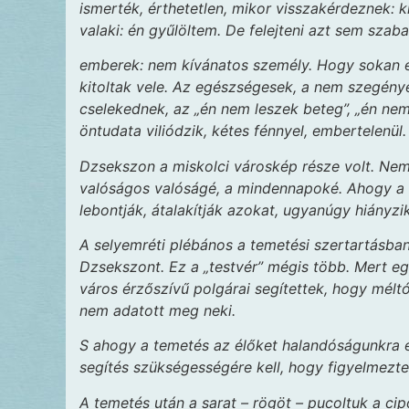
ismerték, érthetetlen, mikor visszakérdeznek: kir
valaki: én gyűlöltem. De felejteni azt sem szab
emberek: nem kívánatos személy. Hogy sokan és
kitoltak vele. Az egészségesek, a nem szegénye
cselekednek, az „én nem leszek beteg”, „én ne
öntudata viliódzik, kétes fénnyel, embertelenül
Dzsekszon a miskolci városkép része volt. Ne
valóságos valóságé, a mindennapoké. Ahogy a 
lebontják, átalakítják azokat, ugyanúgy hiányzik
A selyemréti plébános a temetési szertartásba
Dzsekszont. Ez a „testvér” mégis több. Mert egy
város érzőszívű polgárai segítettek, hogy mél
nem adatott meg neki.
S ahogy a temetés az élőket halandóságunkra em
segítés szükségességére kell, hogy figyelmezt
A temetés után a sarat – rögöt – pucoltuk a c