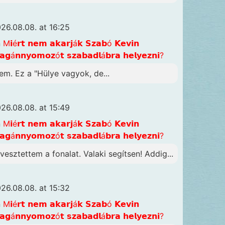
26.08.08. at 16:25
n
M𝗶é𝗿𝘁 𝗻𝗲𝗺 𝗮𝗸𝗮𝗿𝗷á𝗸 𝗦𝘇𝗮𝗯ó 𝗞𝗲𝘃𝗶𝗻
𝗴á𝗻𝗻𝘆𝗼𝗺𝗼𝘇ó𝘁 𝘀𝘇𝗮𝗯𝗮𝗱𝗹á𝗯𝗿𝗮 𝗵𝗲𝗹𝘆𝗲𝘇𝗻𝗶?
em. Ez a "Hülye vagyok, de...
26.08.08. at 15:49
n
M𝗶é𝗿𝘁 𝗻𝗲𝗺 𝗮𝗸𝗮𝗿𝗷á𝗸 𝗦𝘇𝗮𝗯ó 𝗞𝗲𝘃𝗶𝗻
𝗴á𝗻𝗻𝘆𝗼𝗺𝗼𝘇ó𝘁 𝘀𝘇𝗮𝗯𝗮𝗱𝗹á𝗯𝗿𝗮 𝗵𝗲𝗹𝘆𝗲𝘇𝗻𝗶?
lvesztettem a fonalat. Valaki segítsen! Addig...
26.08.08. at 15:32
n
M𝗶é𝗿𝘁 𝗻𝗲𝗺 𝗮𝗸𝗮𝗿𝗷á𝗸 𝗦𝘇𝗮𝗯ó 𝗞𝗲𝘃𝗶𝗻
𝗴á𝗻𝗻𝘆𝗼𝗺𝗼𝘇ó𝘁 𝘀𝘇𝗮𝗯𝗮𝗱𝗹á𝗯𝗿𝗮 𝗵𝗲𝗹𝘆𝗲𝘇𝗻𝗶?