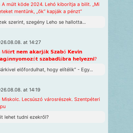
n
A múlt köde 2024. Lehó kiborítja a bilit. „Mi
eteket mentünk, „ők” kapják a pénzt”
zek szerint, szegény Leho se hallotta...
26.08.08. at 14:27
n
M𝗶é𝗿𝘁 𝗻𝗲𝗺 𝗮𝗸𝗮𝗿𝗷á𝗸 𝗦𝘇𝗮𝗯ó 𝗞𝗲𝘃𝗶𝗻
𝗴á𝗻𝗻𝘆𝗼𝗺𝗼𝘇ó𝘁 𝘀𝘇𝗮𝗯𝗮𝗱𝗹á𝗯𝗿𝗮 𝗵𝗲𝗹𝘆𝗲𝘇𝗻𝗶?
árkivel előfordulhat, hogy elítélik” - Egy...
26.08.08. at 14:19
n
Miskolc. Lecsúszó városrészek. Szentpéteri
apu
it lehet tudni ezekről?