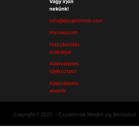
Vagy írjon
nekünk!
info@eszakhirnok.com
Impresszum
Hozzászólás
szabályai
Adatvédelmi
tájékoztató
Adatvédelmi
elveink
Copyright © 2020. – Északhírnök Minden jog fenntartva!