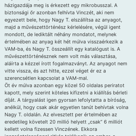
házigazdája meg is érkezett egy mikrobusszal. A
biztonsági őr azonban felhívta Vinczét, aki nem
egyezett bele, hogy Nagy T. elszállítsa az anyagot,
majd a művészettörténész kérlelésére, végül igent
mondott, de lediktált néhány mondatot, melynek
értelmében az anyag két hét múlva visszaérkezik a
VAM-ba, és Nagy T. összeállít egy katalógust is. A
művészettörténésznek nem volt más választása,
aláírta a kézzel írott fogalmazványt. Az anyagot nem
vitte vissza, és azt hitte, ezzel véget ér ez a
szerencsétlen kapcsolat a VAM-mal.
Öt év múlva azonban egy közel 50 oldalas periratot
kapott, mely szerint köteles kifizetni a kiállítás bérleti
díját. A tárgyalást igen gyorsan lefolytatta a bíróság,
anélkül, hogy csak akár egyetlen tanút behívtak volna
Nagy T. oldalán. Az elvesztett per értelmében az
eredetileg követelt 20 millió helyett „csak” 6 milliót
kellett volna fizessen Vinczének. Ekkora