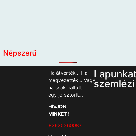
Népszerű
Lapunka
Ha átverték… Ha
megvezették… Vagy
szemlézi
ha csak hallott
egy jó sztorit…
HÍVJON
MINKET!
+36302600871