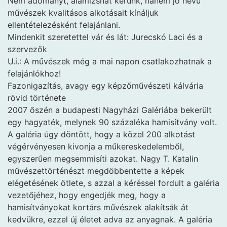
Nem adományt, alamizsnát kérünk, hanem jó nevű
művészek kvalitásos alkotásait kínáljuk
ellentételezésként felajánlani.
Mindenkit szeretettel vár és lát: Jurecskó Laci és a
szervezők
U.i.: A művészek még a mai napon csatlakozhatnak a
felajánlókhoz!
Fazonigazítás, avagy egy képzőművészeti kálvária
rövid története
2007 őszén a budapesti Nagyházi Galériába bekerült
egy hagyaték, melynek 90 százaléka hamisítvány volt.
A galéria úgy döntött, hogy a közel 200 alkotást
végérvényesen kivonja a műkereskedelemből,
egyszerűen megsemmisíti azokat. Nagy T. Katalin
művészettörténészt megdöbbentette a képek
elégetésének ötlete, s azzal a kéréssel fordult a galéria
vezetőjéhez, hogy engedjék meg, hogy a
hamisítványokat kortárs művészek alakítsák át
kedvükre, ezzel új életet adva az anyagnak. A galéria