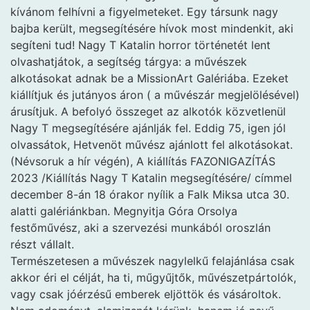
kívánom felhívni a figyelmeteket. Egy társunk nagy
bajba került, megsegítésére hívok most mindenkit, aki
segíteni tud! Nagy T Katalin horror történetét lent
olvashatjátok, a segítség tárgya: a művészek
alkotásokat adnak be a MissionArt Galériába. Ezeket
kiállítjuk és jutányos áron ( a művészár megjelölésével)
árusítjuk. A befolyó összeget az alkotók közvetlenül
Nagy T megsegítésére ajánlják fel. Eddig 75, igen jól
olvassátok, Hetvenöt művész ajánlott fel alkotásokat.
(Névsoruk a hír végén), A kiállítás FAZONIGAZÍTÁS
2023 /Kiállítás Nagy T Katalin megsegítésére/ címmel
december 8-án 18 órakor nyílik a Falk Miksa utca 30.
alatti galériánkban. Megnyitja Góra Orsolya
festőművész, aki a szervezési munkából oroszlán
részt vállalt.
Természetesen a művészek nagylelkű felajánlása csak
akkor éri el célját, ha ti, műgyűjtők, művészetpártolók,
vagy csak jóérzésű emberek eljöttök és vásároltok.