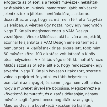
elfogadta az ötletet, s a felkért művészek nekiláttak
az átalakító munkának, hamarosan újabb művészek
jelentkeztek a játékos mentőakcióra, s akkorára
duzzadt az anyag, hogy az már nem fért el a Nagyházi
Galériában. A véletlen úgy hozta, hogy egy megnyitón
Nagy T. Katalin megismerkedett a VAM Design
vezetőjével, Vincze Miklóssal, aki hallván a projektről,
azonnal felajánlotta a VAM Design emeleti termeit a
bemutatóra. A kiállításnak óriási sikere lett, több mint
60 művész közel 100 alkotása volt látható a Király
utcai helyszínen. A kiállítás vége előtt kb. héttel Vincze
Miklós azzal az ötlettel állt elő, hogy rendezzenek egy
árverést, Nagy T. Katalin hevesen tiltakozott, szerette
volna a projektet folytatni, és több helyszínen
bemutatni az anyagot, és semmi joga nem volt, ahhoz,
hogy a műveket árverésre bocsássa. Megszervezte a
következő bemutatót, és a zárás délutánján, néhány
művész segítségével becsomagolták az anyagot,
Majoros Gyula, a következő kecskeméti kiállítás