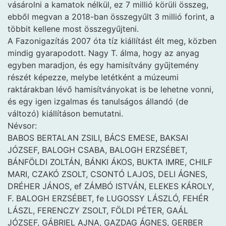
vásárolni a kamatok nélkül, ez 7 millió körüli összeg,
ebből megvan a 2018-ban összegyűlt 3 millió forint, a
többit kellene most összegyűjteni.
A Fazonigazítás 2007 óta tíz kiállítást élt meg, közben
mindig gyarapodott. Nagy T. álma, hogy az anyag
egyben maradjon, és egy hamisítvány gyűjtemény
részét képezze, melybe letétként a múzeumi
raktárakban lévő hamisítványokat is be lehetne vonni,
és egy igen izgalmas és tanulságos állandó (de
változó) kiállításon bemutatni.
Névsor:
BABOS BERTALAN ZSILI, BÁCS EMESE, BAKSAI
JÓZSEF, BALOGH CSABA, BALOGH ERZSÉBET,
BÁNFÖLDI ZOLTÁN, BÁNKI ÁKOS, BUKTA IMRE, CHILF
MARI, CZAKÓ ZSOLT, CSONTÓ LAJOS, DELI ÁGNES,
DRÉHER JÁNOS, ef ZÁMBÓ ISTVÁN, ELEKES KÁROLY,
F. BALOGH ERZSÉBET, fe LUGOSSY LÁSZLÓ, FEHÉR
LÁSZL, FERENCZY ZSOLT, FÖLDI PÉTER, GAÁL
JÓZSEF, GÁBRIEL AJNA, GAZDAG ÁGNES, GERBER