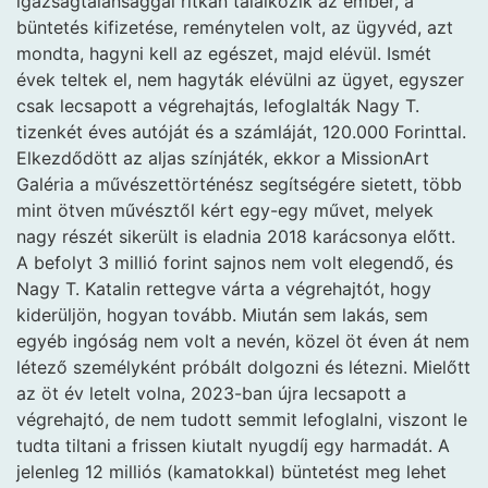
igazságtalansággal ritkán találkozik az ember, a
büntetés kifizetése, reménytelen volt, az ügyvéd, azt
mondta, hagyni kell az egészet, majd elévül. Ismét
évek teltek el, nem hagyták elévülni az ügyet, egyszer
csak lecsapott a végrehajtás, lefoglalták Nagy T.
tizenkét éves autóját és a számláját, 120.000 Forinttal.
Elkezdődött az aljas színjáték, ekkor a MissionArt
Galéria a művészettörténész segítségére sietett, több
mint ötven művésztől kért egy-egy művet, melyek
nagy részét sikerült is eladnia 2018 karácsonya előtt.
A befolyt 3 millió forint sajnos nem volt elegendő, és
Nagy T. Katalin rettegve várta a végrehajtót, hogy
kiderüljön, hogyan tovább. Miután sem lakás, sem
egyéb ingóság nem volt a nevén, közel öt éven át nem
létező személyként próbált dolgozni és létezni. Mielőtt
az öt év letelt volna, 2023-ban újra lecsapott a
végrehajtó, de nem tudott semmit lefoglalni, viszont le
tudta tiltani a frissen kiutalt nyugdíj egy harmadát. A
jelenleg 12 milliós (kamatokkal) büntetést meg lehet