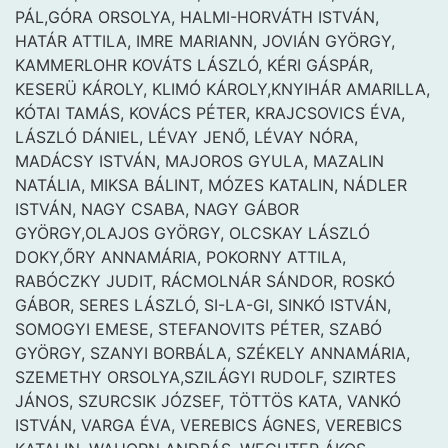
PÁL,GÓRA ORSOLYA, HALMI-HORVÁTH ISTVÁN,
HATÁR ATTILA, IMRE MARIANN, JOVIÁN GYÖRGY,
KAMMERLOHR KOVÁTS LÁSZLÓ, KÉRI GÁSPÁR,
KESERÜ KÁROLY, KLIMÓ KÁROLY,KNYIHÁR AMARILLA,
KÓTAI TAMÁS, KOVÁCS PÉTER, KRAJCSOVICS ÉVA,
LÁSZLÓ DÁNIEL, LÉVAY JENŐ, LÉVAY NÓRA,
MADÁCSY ISTVÁN, MAJOROS GYULA, MAZALIN
NATÁLIA, MIKSA BÁLINT, MÓZES KATALIN, NÁDLER
ISTVÁN, NAGY CSABA, NAGY GÁBOR
GYÖRGY,OLAJOS GYÖRGY, OLCSKAY LÁSZLÓ
DOKY,ŐRY ANNAMÁRIA, POKORNY ATTILA,
RABÓCZKY JUDIT, RÁCMOLNÁR SÁNDOR, ROSKÓ
GÁBOR, SERES LÁSZLÓ, SI-LA-GI, SINKÓ ISTVÁN,
SOMOGYI EMESE, STEFANOVITS PÉTER, SZABÓ
GYÖRGY, SZANYI BORBÁLA, SZÉKELY ANNAMÁRIA,
SZEMETHY ORSOLYA,SZILÁGYI RUDOLF, SZIRTES
JÁNOS, SZURCSIK JÓZSEF, TÖTTÖS KATA, VANKÓ
ISTVÁN, VARGA ÉVA, VEREBICS ÁGNES, VEREBICS