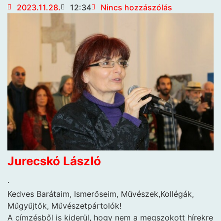
2023.11.28.
12:34
Nincs hozzászólás
Jurecskó László
·
Kedves Barátaim, Ismerőseim, Művészek,Kollégák,
Műgyűjtők, Művészetpártolók!
A címzésből is kiderül, hogy nem a megszokott hírekre