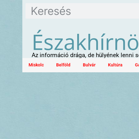
Északhírn
Az információ drága, de hülyének lenni
Miskolc
Belföld
Bulvár
Kultúra
G