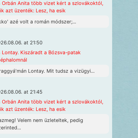
n
Orbán Anita több vizet kért a szlovákoktól,
ik azt üzenték: Lesz, ha esik
kko' azé volt a román módszer;...
26.08.06. at 21:50
n
Lontay. Kiszáradt a Bózsva-patak
éphalomnál
raggyá'mán Lontay. Mit tudsz a vizügyi...
26.08.06. at 21:45
n
Orbán Anita több vizet kért a szlovákoktól,
ik azt üzenték: Lesz, ha esik
azmeg! Velem nem üzleteltek, pedig
erinted...