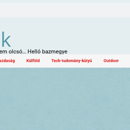
ök
 sem olcsó… Helló bazmegye
azdaság
Külföld
Tech-tudomány-kütyü
Outdoor