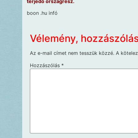
terjedő országrész.
boon .hu infó
Vélemény, hozzászólá
Az e-mail címet nem tesszük közzé.
A kötele
Hozzászólás
*