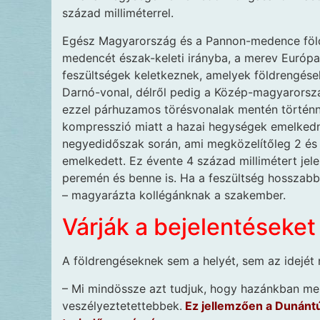
század milliméterrel.
Egész Magyarország és a Pannon-medence föld
medencét észak-keleti irányba, a merev Európa
feszültségek keletkeznek, amelyek földrengések
Darnó-vonal, délről pedig a Közép-magyarorszá
ezzel párhuzamos törésvonalak mentén történne
kompresszió miatt a hazai hegységek emelkednek
negyedidőszak során, ami megközelítőleg 2 és f
emelkedett. Ez évente 4 század millimétert jel
peremén és benne is. Ha a feszültség hosszabb 
– magyarázta kollégánknak a szakember.
Várják a bejelentéseket
A földrengéseknek sem a helyét, sem az idejét 
– Mi mindössze azt tudjuk, hogy hazánkban mel
veszélyeztetettebbek.
Ez jellemzően a Dunántú