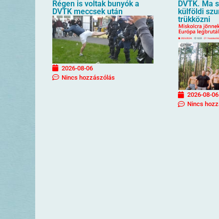
Régen is voltak bunyók a
DVTK. Ma sz
DVTK meccsek után
külföldi sz
trükközni
2026-08-06
Nincs hozzászólás
2026-08-06
Nincs hozz