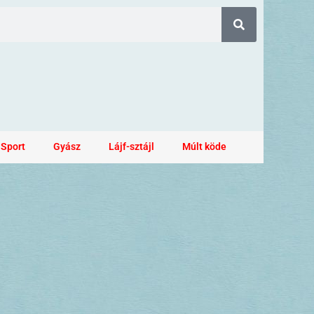
Sport
Gyász
Lájf-sztájl
Múlt köde