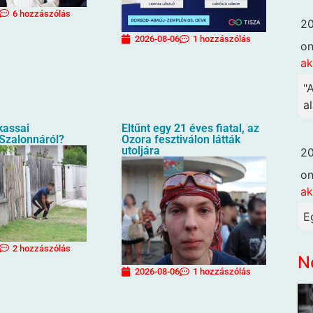
6 hozzászólás
20
2026-08-06
1 hozzászólás
o
ak
"
al
 kassai
Eltűnt egy 21 éves fiatal, az
 Szalonnáról?
Ozora fesztiválon látták
utoljára
20
o
ak
E
2 hozzászólás
N
2026-08-06
1 hozzászólás