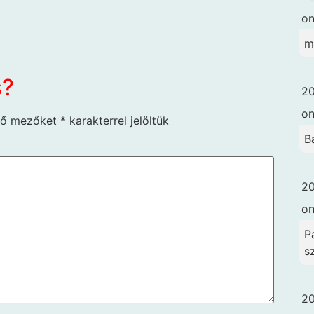
o
m
s?
20
o
ző mezőket
*
karakterrel jelöltük
B
20
o
Pa
s
20