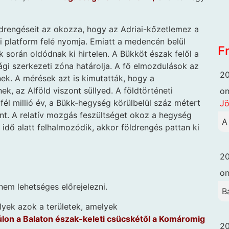
rengéseit az okozza, hogy az Adriai-kőzetlemez a
i platform felé nyomja. Emiatt a medencén belül
F
 során oldódnak ki hirtelen. A Bükköt észak felől a
gi szerkezeti zóna határolja. A fő elmozdulások az
20
k. A mérések azt is kimutatták, hogy a
, az Alföld viszont süllyed. A földtörténeti
o
él millió év, a Bükk-hegység körülbelül száz métert
Jö
ent. A relatív mozgás feszültséget okoz a hegység
A
idő alatt felhalmozódik, akkor földrengés pattan ki
20
o
nem lehetséges előrejelezni.
B
yek azok a területek, amelyek
lon a Balaton észak-keleti csücskétől a Komáromig
20