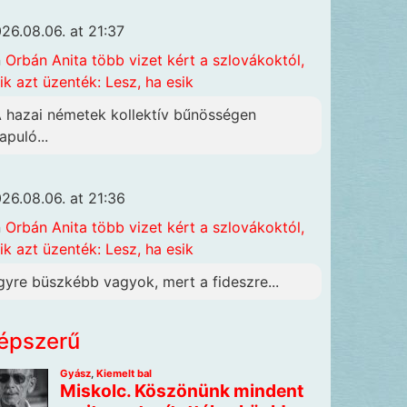
26.08.06. at 21:37
n
Orbán Anita több vizet kért a szlovákoktól,
ik azt üzenték: Lesz, ha esik
A hazai németek kollektív bűnösségen
apuló...
26.08.06. at 21:36
n
Orbán Anita több vizet kért a szlovákoktól,
ik azt üzenték: Lesz, ha esik
gyre büszkébb vagyok, mert a fideszre...
épszerű