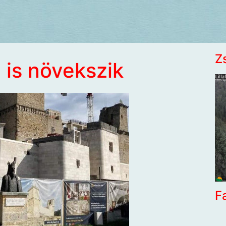
Z
is növekszik
F