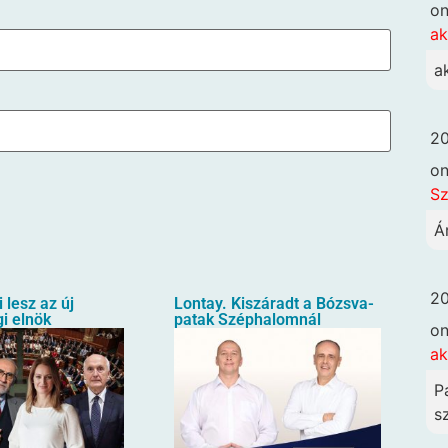
o
ak
a
20
o
Sz
Á
20
i lesz az új
Lontay. Kiszáradt a Bózsva-
i elnök
patak Széphalomnál
o
ak
P
sz