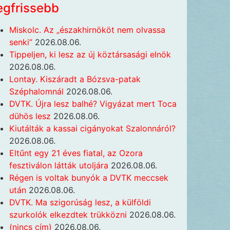
egfrissebb
Miskolc. Az „északhirnököt nem olvassa
senki”
2026.08.06.
Tippeljen, ki lesz az új köztársasági elnök
2026.08.06.
Lontay. Kiszáradt a Bózsva-patak
Széphalomnál
2026.08.06.
DVTK. Újra lesz balhé? Vigyázat mert Toca
dühös lesz
2026.08.06.
Kiutálták a kassai cigányokat Szalonnáról?
2026.08.06.
Eltűnt egy 21 éves fiatal, az Ozora
fesztiválon látták utoljára
2026.08.06.
Régen is voltak bunyók a DVTK meccsek
után
2026.08.06.
DVTK. Ma szigorúság lesz, a külföldi
szurkolók elkezdtek trükközni
2026.08.06.
(nincs cím)
2026.08.06.