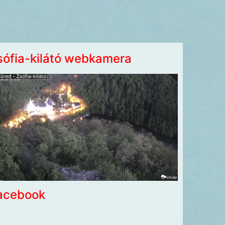
sófia-kilátó webkamera
acebook