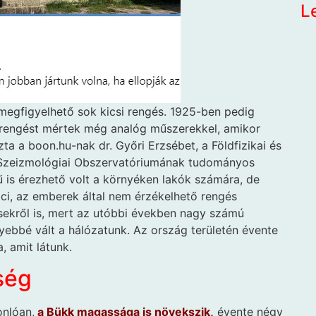
L
gfigyelhető sok kicsi rengés. 1925-ben pedig
rengést mértek még analóg műszerekkel, amikor
zta a boon.hu-nak dr. Győri Erzsébet, a Földfizikai és
 Szeizmológiai Obszervatóriumának tudományos
ű is érezhető volt a környéken lakók számára, de
ci, az emberek által nem érzékelhető rengés
ésekről is, mert az utóbbi években nagy számú
yebbé vált a hálózatunk. Az ország területén évente
 amit látunk.
ség
nlóan,
a Bükk magassága is növekszik,
évente négy