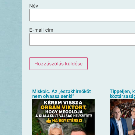
Név
E-mail cím
Miskolc. Az „északhirnököt
Tippeljen, k
nem olvassa senki”
köztársaság