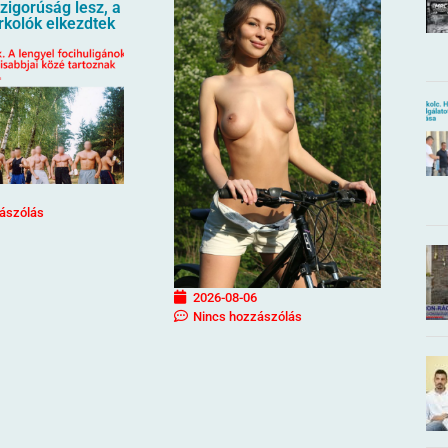
igorúság lesz, a
urkolók elkezdtek
ászólás
2026-08-06
Nincs hozzászólás