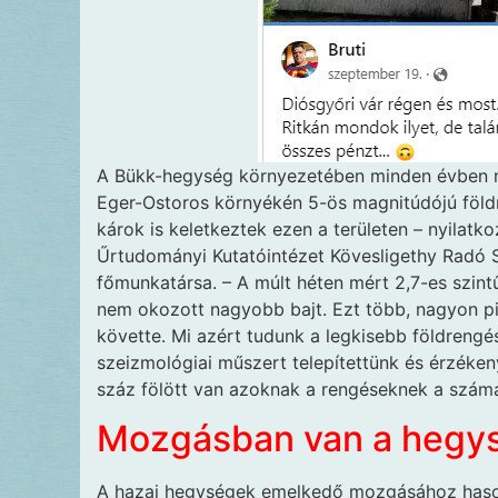
A Bükk-hegység környezetében minden évben me
Eger-Ostoros környékén 5-ös magnitúdójú föld
károk is keletkeztek ezen a területen – nyilatko
Űrtudományi Kutatóintézet Kövesligethy Radó
főmunkatársa. – A múlt héten mért 2,7-es szint
nem okozott nagyobb bajt. Ezt több, nagyon pi
követte. Mi azért tudunk a legkisebb földreng
szeizmológiai műszert telepítettünk és érzéken
száz fölött van azoknak a rengéseknek a száma,
Mozgásban van a hegy
A hazai hegységek emelkedő mozgásához haso