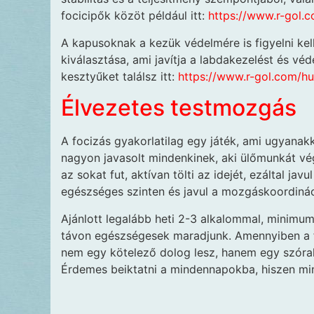
focicipők közöt például itt:
https://www.r-gol.
A kapusoknak a kezük védelmére is figyelni kel
kiválasztása, ami javítja a labdakezelést és véd
kesztyűket találsz itt:
https://www.r-gol.com/h
Élvezetes testmozgás
A focizás gyakorlatilag egy játék, ami ugyana
nagyon javasolt mindenkinek, aki ülőmunkát vé
az sokat fut, aktívan tölti az idejét, ezáltal ja
egészséges szinten és javul a mozgáskoordináci
Ajánlott legalább heti 2-3 alkalommal, minimum
távon egészségesek maradjunk. Amennyiben a fo
nem egy kötelező dolog lesz, hanem egy szórak
Érdemes beiktatni a mindennapokba, hiszen mind