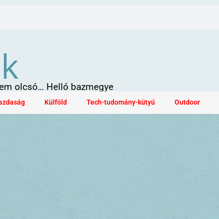
ök
 sem olcsó… Helló bazmegye
azdaság
Külföld
Tech-tudomány-kütyü
Outdoor