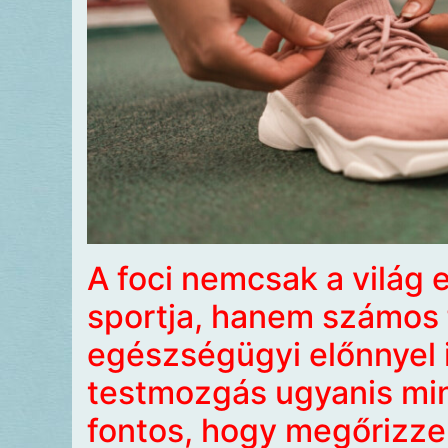
A foci nemcsak a világ
sportja, hanem számos f
egészségügyi előnnyel i
testmozgás ugyanis mi
fontos, hogy megőrizze 