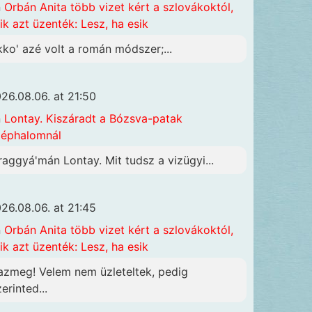
n
Orbán Anita több vizet kért a szlovákoktól,
ik azt üzenték: Lesz, ha esik
kko' azé volt a román módszer;...
26.08.06. at 21:50
n
Lontay. Kiszáradt a Bózsva-patak
éphalomnál
raggyá'mán Lontay. Mit tudsz a vizügyi...
26.08.06. at 21:45
n
Orbán Anita több vizet kért a szlovákoktól,
ik azt üzenték: Lesz, ha esik
azmeg! Velem nem üzleteltek, pedig
erinted...