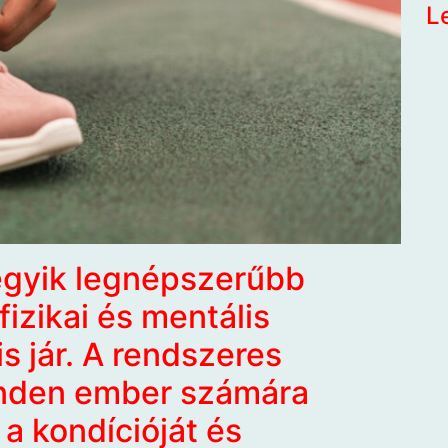
L
 egyik legnépszerűbb
izikai és mentális
s jár. A rendszeres
nden ember számára
a kondícióját és