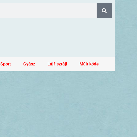
Sport
Gyász
Lájf-sztájl
Múlt köde