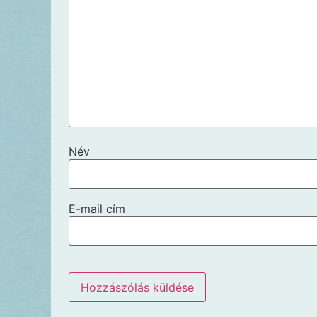
Név
E-mail cím