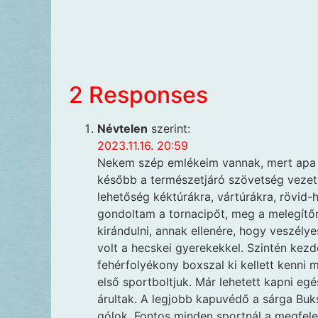
2 Responses
Névtelen
szerint:
2023.11.16. 20:59
Nekem szép emlékeim vannak, mert apa e
később a természetjáró szövetség vezetőj
lehetőség kéktúrákra, vártúrákra, rövid-
gondoltam a tornacipőt, meg a melegít
kirándulni, annak ellenére, hogy veszélye
volt a hecskei gyerekekkel. Szintén kezd
fehérfolyékony boxszal ki kellett kenni 
első sportboltjuk. Már lehetett kapni eg
árultak. A legjobb kapuvédő a sárga Buk
gólok. Fontos minden sportnál a megfelel