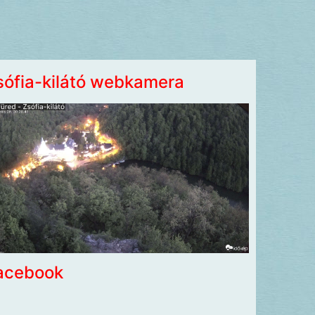
sófia-kilátó webkamera
acebook