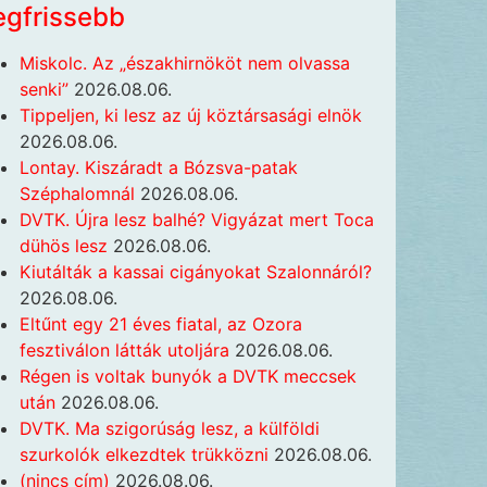
egfrissebb
Miskolc. Az „északhirnököt nem olvassa
senki”
2026.08.06.
Tippeljen, ki lesz az új köztársasági elnök
2026.08.06.
Lontay. Kiszáradt a Bózsva-patak
Széphalomnál
2026.08.06.
DVTK. Újra lesz balhé? Vigyázat mert Toca
dühös lesz
2026.08.06.
Kiutálták a kassai cigányokat Szalonnáról?
2026.08.06.
Eltűnt egy 21 éves fiatal, az Ozora
fesztiválon látták utoljára
2026.08.06.
Régen is voltak bunyók a DVTK meccsek
után
2026.08.06.
DVTK. Ma szigorúság lesz, a külföldi
szurkolók elkezdtek trükközni
2026.08.06.
(nincs cím)
2026.08.06.