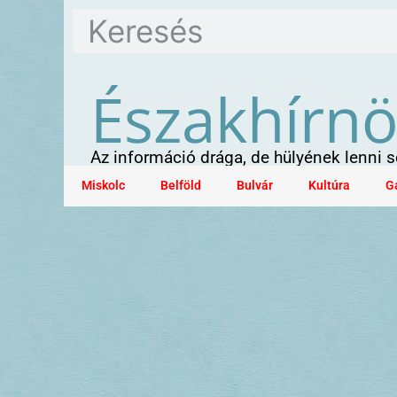
Északhírn
Az információ drága, de hülyének lenni
Miskolc
Belföld
Bulvár
Kultúra
G