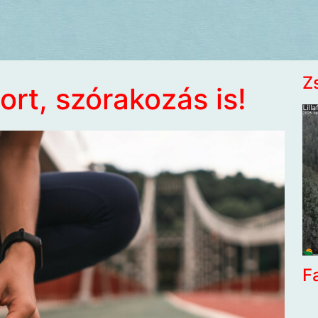
Z
ort, szórakozás is!
F