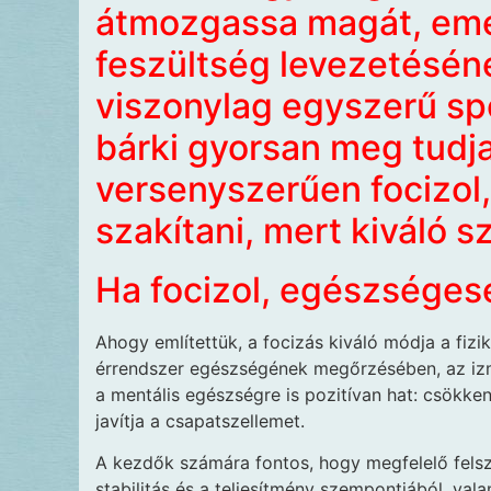
átmozgassa magát, emel
feszültség levezetéséne
viszonylag egyszerű spo
bárki gyorsan meg tudja
versenyszerűen focizol,
szakítani, mert kiváló s
Ha focizol, egészséges
Ahogy említettük, a focizás kiváló módja a fizik
érrendszer egészségének megőrzésében, az izmo
a mentális egészségre is pozitívan hat: csökkent
javítja a csapatszellemet.
A kezdők számára fontos, hogy megfelelő felsze
stabilitás és a teljesítmény szempontjából, val