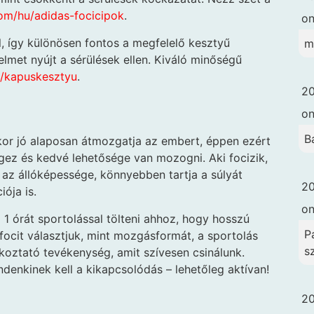
com/hu/adidas-focicipok
.
o
l, így különösen fontos a megfelelő kesztyű
m
elmet nyújt a sérülések ellen. Kiváló minőségű
u/kapuskesztyu
.
20
o
B
kkor jó alaposan átmozgatja az embert, éppen ezért
gez és kedvé lehetősége van mozogni. Aki focizik,
vul az állóképessége, könnyebben tartja a súlyát
20
ója is.
o
 1 órát sportolással tölteni ahhoz, hogy hosszú
Pa
cit választjuk, mint mozgásformát, a sportolás
s
oztató tevékenység, amit szívesen csinálunk.
enkinek kell a kikapcsolódás – lehetőleg aktívan!
20