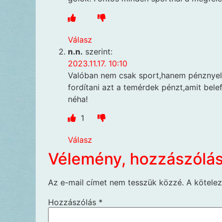
Válasz
n.n.
szerint:
2023.11.17. 10:10
Valóban nem csak sport,hanem pénznyelő
fordítani azt a temérdek pénzt,amit be
néha!
1
Válasz
Vélemény, hozzászólá
Az e-mail címet nem tesszük közzé.
A kötele
Hozzászólás
*