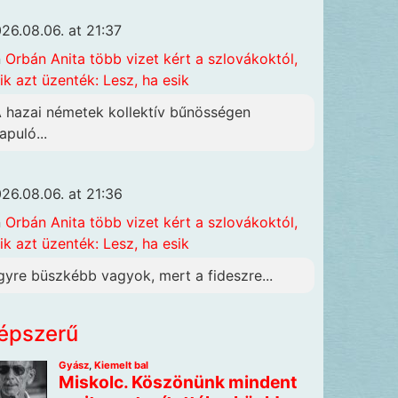
26.08.06. at 21:37
n
Orbán Anita több vizet kért a szlovákoktól,
ik azt üzenték: Lesz, ha esik
A hazai németek kollektív bűnösségen
apuló...
26.08.06. at 21:36
n
Orbán Anita több vizet kért a szlovákoktól,
ik azt üzenték: Lesz, ha esik
gyre büszkébb vagyok, mert a fideszre...
épszerű