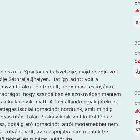
o
ak
a
20
o
Sz
lőször a Spartacus balszélsője, majd edzője volt,
Á
e Sátoraljaújhelyen. Hát így adott volt a
hosszú túrákra. Előfordult, hogy mivel csúnyának
20
őnadrágot, hogy szandálban és szoknyában mentem
s a kullancsok miatt. A foci állandó egyik játékunk
o
etleges iskolai tornacipőt hordtunk, amit mindig
ak
mosás után. Talán Puskáséknak volt külföldön az
P
ész, bokáig érő tornacipőt, attól modernebbet nem
sz
si kutyánk volt, az ő kapujába nem mentek be
ő lábbeli és ruházat, védőruha.