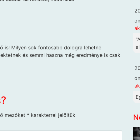
20
o
ak
"
al
 is! Milyen sok fontosabb dologra lehetne
lefektetnek és semmi haszna még eredménye is csak
20
o
ak
E
s?
ző mezőket
*
karakterrel jelöltük
N