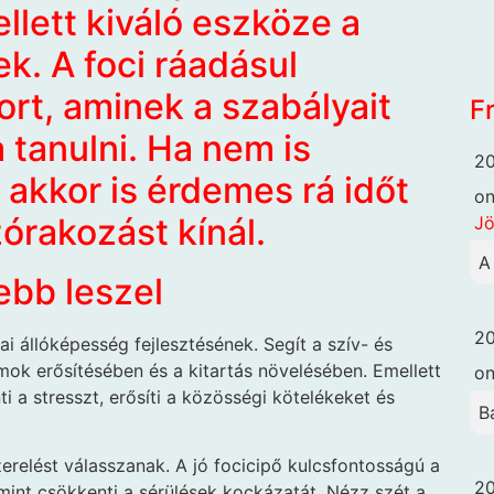
lett kiváló eszköze a
k. A foci ráadásul
rt, aminek a szabályait
F
 tanulni. Ha nem is
20
 akkor is érdemes rá időt
o
zórakozást kínál.
Jö
A
ebb leszel
20
ai állóképesség fejlesztésének. Segít a szív- és
k erősítésében és a kitartás növelésében. Emellett
o
i a stresszt, erősíti a közösségi kötelékeket és
B
relést válasszanak. A jó focicipő kulcsfontosságú a
20
amint csökkenti a sérülések kockázatát. Nézz szét a