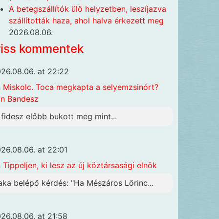
A betegszállítók ülő helyzetben, leszíjazva
szállították haza, ahol halva érkezett meg
2026.08.06.
riss kommentek
26.08.06. at 22:22
n
Miskolc. Toca megkapta a selyemzsinórt?
n Bandesz
 fidesz előbb bukott meg mint...
26.08.06. at 22:01
n
Tippeljen, ki lesz az új köztársasági elnök
aka belépő kérdés: "Ha Mészáros Lőrinc...
26.08.06. at 21:58