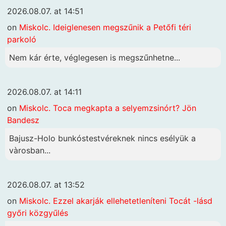
2026.08.07. at 14:51
on
Miskolc. Ideiglenesen megszűnik a Petőfi téri
parkoló
Nem kár érte, véglegesen is megszűnhetne...
2026.08.07. at 14:11
on
Miskolc. Toca megkapta a selyemzsinórt? Jön
Bandesz
Bajusz-Holo bunkóstestvéreknek nincs esélyük a
vàrosban...
2026.08.07. at 13:52
on
Miskolc. Ezzel akarják ellehetetleníteni Tocát -lásd
győri közgyűlés