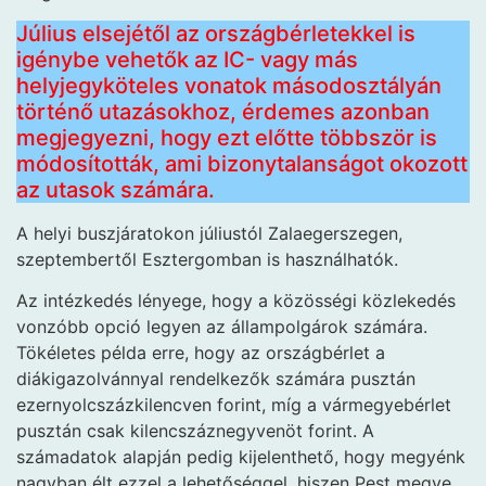
Július elsejétől az országbérletekkel is
igénybe vehetők az IC- vagy más
helyjegyköteles vonatok másodosztályán
történő utazásokhoz, érdemes azonban
megjegyezni, hogy ezt előtte többször is
módosították, ami bizonytalanságot okozott
az utasok számára.
A helyi buszjáratokon júliustól Zalaegerszegen,
szeptembertől Esztergomban is használhatók.
Az intézkedés lényege, hogy a közösségi közlekedés
vonzóbb opció legyen az állampolgárok számára.
Tökéletes példa erre, hogy az országbérlet a
diákigazolvánnyal rendelkezők számára pusztán
ezernyolcszázkilencven forint, míg a vármegyebérlet
pusztán csak kilencszáznegyvenöt forint. A
számadatok alapján pedig kijelenthető, hogy megyénk
nagyban élt ezzel a lehetőséggel, hiszen Pest megye