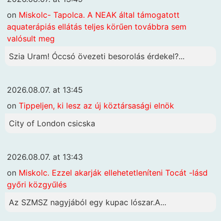
on
Miskolc- Tapolca. A NEAK által támogatott
aquaterápiás ellátás teljes körűen továbbra sem
valósult meg
Szia Uram! Óccsó övezeti besorolás érdekel?...
2026.08.07. at 13:45
on
Tippeljen, ki lesz az új köztársasági elnök
City of London csicska
2026.08.07. at 13:43
on
Miskolc. Ezzel akarják ellehetetleníteni Tocát -lásd
győri közgyűlés
Az SZMSZ nagyjából egy kupac lószar.A...