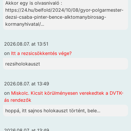
Akkor egy is olvasnivaló :
https://24.hu/belfold/2024/10/08/gyor-polgarmester-
dezsi-csaba-pinter-bence-alktomanybirosag-
kormanyhivatal/...
2026.08.07. at 13:51
on
Itt a rezsicsökkentés vége?
rezsiholokauszt
2026.08.07. at 13:49
on
Miskolc. Kicsit körülményesen verekedtek a DVTK-
ás rendezők
hoppá, itt sajnos holokauszt történt, bele...
2026.08.07. at 13:49