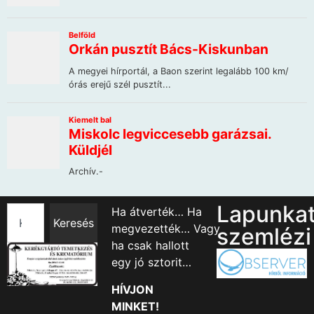
Lapunka
Ha átverték… Ha
Keresés
megvezették… Vagy
szemlézi
ha csak hallott
egy jó sztorit…
HÍVJON
MINKET!