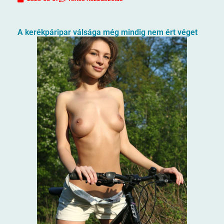
A kerékpáripar válsága még mindig nem ért véget