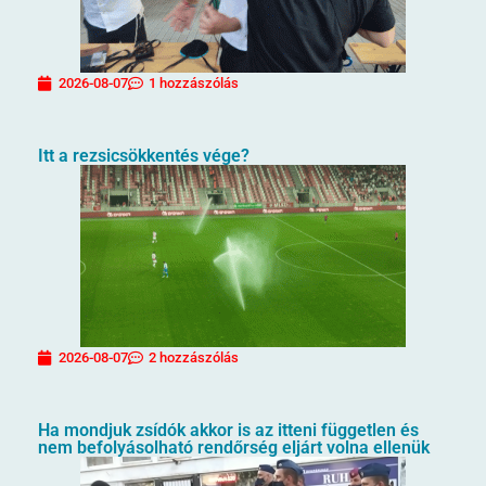
2026-08-07
1 hozzászólás
Itt a rezsicsökkentés vége?
2026-08-07
2 hozzászólás
Ha mondjuk zsídók akkor is az itteni független és
nem befolyásolható rendőrség eljárt volna ellenük