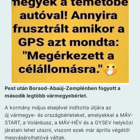
Pest után Borsod-Abaúj-Zemplénben fogyott a
második legtöbb vármegyebérlet.
A kormány május elsejével indította útjára az
új vármegye- és országbérleteket, amelyekkel a MÁV-
START, a Volánbusz, a MÁV-HÉV és a GYSEV helyközi
járatain lehet utazni, viszont ezek már április végétől
megvásárolhatóvá váltak.