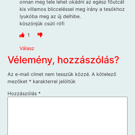
onnan meg tele lehet okádni az egész főutcát
kis villamos blicceléssel meg irány a tesókhoz
lyukóba meg az új delhibe.
köszönjük csúti röfi
1
Válasz
Vélemény, hozzászólás?
Az e-mail címet nem tesszük közzé.
A kötelező
mezőket
*
karakterrel jelöltük
Hozzászólás
*