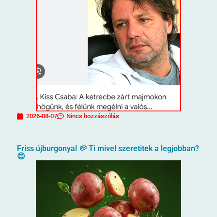
2026-08-07
Nincs hozzászólás
Friss újburgonya! 🥔 Ti mivel szeretitek a legjobban?
😊