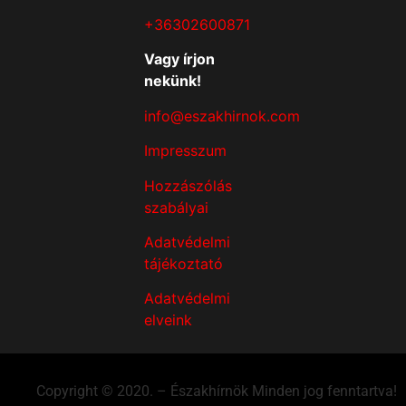
+36302600871
Vagy írjon
nekünk!
info@eszakhirnok.com
Impresszum
Hozzászólás
szabályai
Adatvédelmi
tájékoztató
Adatvédelmi
elveink
Copyright © 2020. – Északhírnök Minden jog fenntartva!