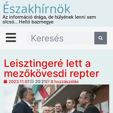
Északhírnök
Az információ drága, de hülyének lenni sem
olcsó… Helló bazmegye
Leisztingeré lett a
mezőkövesdi repter
2023.11.07.
20:21
8 hozzászólás