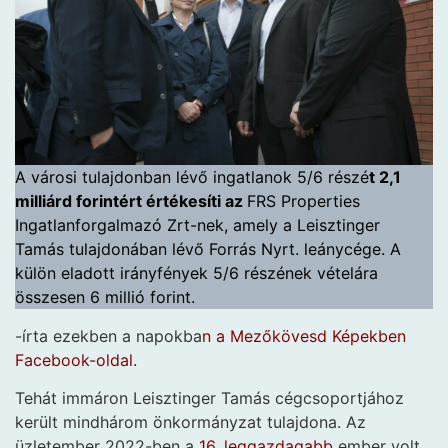
A városi tulajdonban lévő ingatlanok 5/6 részé
t 2,1
milliárd forintért értékesíti az
FRS Properties
Ingatlanforgalmazó Zrt-nek, amely a Leisztinger
Tamás tulajdonában lévő Forrás Nyrt. leánycége. A
külön eladott irányfények 5/6 részének vételára
összesen 6 millió forint.
-írta ezekben a napokba
n a Mezőkövesd Képekben
Facebook-oldal.
Tehát immáron Leisztinger Tamás cégcsoportjához
került mindhárom önkormányzat tulajdona. Az
üzletember 2022-ben a
16. leggazdagabb
ember volt