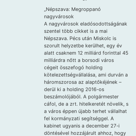
„Népszava: Megroppanó
nagyvárosok
A nagyvárosok eladósodottságának
szentel több cikket is a mai
Népszava. Pécs után Miskolc is
szorult helyzetbe kerülhet, egy év
alatt csaknem 12 milliárd forinttal 45
milliárdra nőtt a borsodi város
cégeit összefogó holding
kötelezettségvállalása, ami durván a
háromszorosa az alaptőkéjének –
derül ki a holding 2016-os
beszámolójából. A polgármester
cáfol, de a zrt. hitelkeretét növelik, s
a város éppen újabb terhet vállalhat
fel kormányzati segítséggel. A
kabinet ugyanis a december 27-i
döntésével hozzájárult ahhoz, hogy