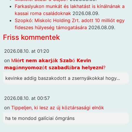
Farkaslyukon munkát és lakhatást is kínálnának a
kassai roma családoknak
2026.08.09.
Szopkó: Miskolc Holding Zrt. adott 10 milliót egy
fideszes hülyeség támogatására
2026.08.09.
Friss kommentek
2026.08.10. at 01:20
on
M𝗶é𝗿𝘁 𝗻𝗲𝗺 𝗮𝗸𝗮𝗿𝗷á𝗸 𝗦𝘇𝗮𝗯ó 𝗞𝗲𝘃𝗶𝗻
𝗺𝗮𝗴á𝗻𝗻𝘆𝗼𝗺𝗼𝘇ó𝘁 𝘀𝘇𝗮𝗯𝗮𝗱𝗹á𝗯𝗿𝗮 𝗵𝗲𝗹𝘆𝗲𝘇𝗻𝗶?
kevinke addig baszakodott a zsernyákokkal hogy...
2026.08.10. at 00:57
on
Tippeljen, ki lesz az új köztársasági elnök
ha te mondod galíciai ómgráns