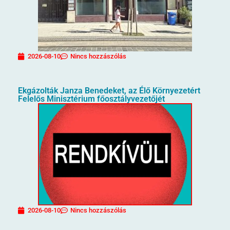
2026-08-10
Nincs hozzászólás
Ekgázolták Janza Benedeket, az Élő Környezetért
Felelős Minisztérium főosztályvezetőjét
2026-08-10
Nincs hozzászólás