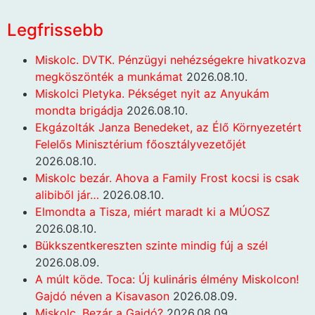
Legfrissebb
Miskolc. DVTK. Pénzügyi nehézségekre hivatkozva
megköszönték a munkámat
2026.08.10.
Miskolci Pletyka. Pékséget nyit az Anyukám
mondta brigádja
2026.08.10.
Ekgázolták Janza Benedeket, az Élő Környezetért
Felelős Minisztérium főosztályvezetőjét
2026.08.10.
Miskolc bezár. Ahova a Family Frost kocsi is csak
alibiből jár…
2026.08.10.
Elmondta a Tisza, miért maradt ki a MÚOSZ
2026.08.10.
Bükkszentkereszten szinte mindig fúj a szél
2026.08.09.
A múlt köde. Toca: Új kulináris élmény Miskolcon!
Gajdó néven a Kisavason
2026.08.09.
Miskolc. Bezár a Gajdó?
2026.08.09.