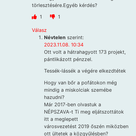
törlesztésére.Egyéb kérdés?
1
1
Válasz
Névtelen
szerint:
2023.11.08. 10:34
Ott volt a hátrahagyott 173 projekt,
pántlikázott pénzzel.
Tessék-lássék a végére elkezdtétek
Hogy van bőr a pofátokon még
mindig a miskolciak szemébe
hazudni?
Már 2017-ben olvastuk a
NÉPSZAVA-t Ti meg eljátszottátok
itt a meglepett
városvezetést 2019 őszén miközben
ott ültetek a közgyűlésben?