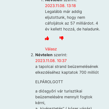
2023.11.08. 13:18
Legalább már addig
eljutottunk, hogy nem
cáfoljátok az 57 milliárdot. 4
év kellett hozzá, de haladunk.
Válasz
Névtelen
szerint:
2023.11.08. 10:37
a tapolcai strand beüzemelésének
elkezdéséhez kaptatok 700 milliót
ELPÁROLGOTT
a diósgyőri vár turisztikai
beüzemelésére mennyit fogtok
kérni,
a „kivéreztetés” ( kóser vágás)