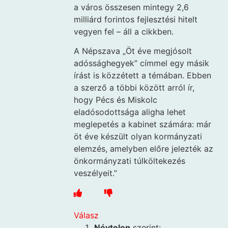
a város összesen mintegy 2,6
milliárd forintos fejlesztési hitelt
vegyen fel – áll a cikkben.
A Népszava „Öt éve megjósolt
adóssághegyek” címmel egy másik
írást is közzétett a témában. Ebben
a szerző a többi között arról ír,
hogy Pécs és Miskolc
eladósodottsága aligha lehet
meglepetés a kabinet számára: már
öt éve készült olyan kormányzati
elemzés, amelyben előre jelezték az
önkormányzati túlköltekezés
veszélyeit.”
Válasz
Névtelen
szerint: