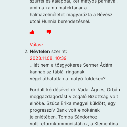
szűrrel és kalappal, két matyós párnával,
amin a kamu matektanár a
halmazelméletet magyarázta a Révész
utcai Hunnia berendezésnél.
Válasz
Névtelen
szerint:
2023.11.08. 10:39
„Hát nem a tősgyökeres Sermer Ádám
kannabisz táblái ringanak
végelláthatatlan a matyó földeken?
Fordult kérdésével dr. Vadai Ágnes, Orbán
meggazdagodást vizsgáló Bizottság volt
elnöke. Szűcs Erika megyei küldött, egy
progresszív Bank volt elnökének
jelenlétében, Tompa Sándorhoz
volt reformkommunistához, a Klementina