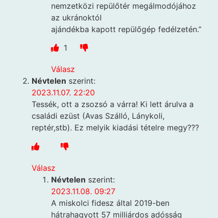
nemzetközi repülőtér megálmodójához
az ukránoktól
ajándékba kapott repülőgép fedélzetén.”
1
Válasz
Névtelen
szerint:
2023.11.07. 22:20
Tessék, ott a zsozsó a várra! Ki lett árulva a
családi ezüst (Avas Szálló, Lánykoli,
reptér,stb). Ez melyik kiadási tételre megy???
Válasz
Névtelen
szerint:
2023.11.08. 09:27
A miskolci fidesz által 2019-ben
hátrahagyott 57 milliárdos adósság