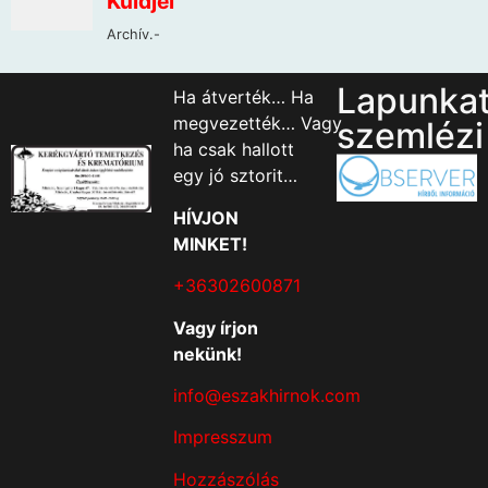
Lapunka
Ha átverték… Ha
megvezették… Vagy
szemlézi
ha csak hallott
egy jó sztorit…
HÍVJON
MINKET!
+36302600871
Vagy írjon
nekünk!
info@eszakhirnok.com
Impresszum
Hozzászólás