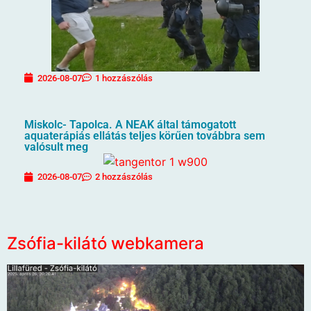
2026-08-07
1 hozzászólás
Miskolc- Tapolca. A NEAK által támogatott
aquaterápiás ellátás teljes körűen továbbra sem
valósult meg
2026-08-07
2 hozzászólás
Zsófia-kilátó webkamera