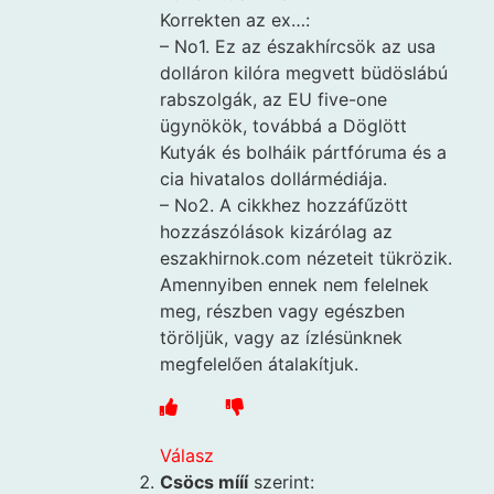
Korrekten az ex…:
– No1. Ez az északhírcsök az usa
dolláron kilóra megvett büdöslábú
rabszolgák, az EU five-one
ügynökök, továbbá a Döglött
Kutyák és bolháik pártfóruma és a
cia hivatalos dollármédiája.
– No2. A cikkhez hozzáfűzött
hozzászólások kizárólag az
eszakhirnok.com nézeteit tükrözik.
Amennyiben ennek nem felelnek
meg, részben vagy egészben
töröljük, vagy az ízlésünknek
megfelelően átalakítjuk.
Válasz
Csöcs mííí
szerint: