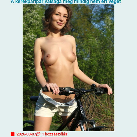
A kerékpáripar válsága még mindig nem ért véget
2026-08-07
1 hozzászólás