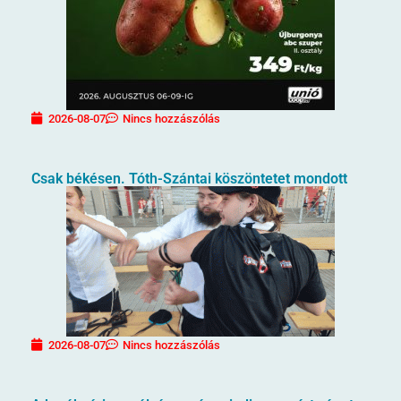
2026-08-07
Nincs hozzászólás
Csak békésen. Tóth-Szántai köszöntetet mondott
2026-08-07
Nincs hozzászólás