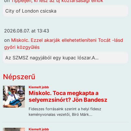
on
Tippeljen, ki lesz az új köztársasági elnök
City of London csicska
2026.08.07. at 13:43
on
Miskolc. Ezzel akarják ellehetetleníteni Tocát -lásd
győri közgyűlés
Az SZMSZ nagyjából egy kupac lószar.A...
Népszerű