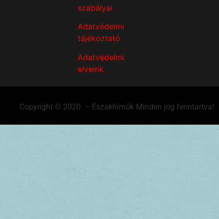
szabályai
Adatvédelmi
tájékoztató
Adatvédelmi
elveink
Copyright © 2020. – Északhírnök Minden jog fenntartva!