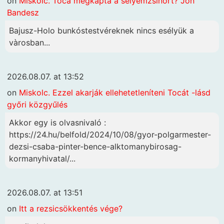
on
Miskolc. Toca megkapta a selyemzsinórt? Jön
Bandesz
Bajusz-Holo bunkóstestvéreknek nincs esélyük a
vàrosban...
2026.08.07. at 13:52
on
Miskolc. Ezzel akarják ellehetetleníteni Tocát -lásd
győri közgyűlés
Akkor egy is olvasnivaló :
https://24.hu/belfold/2024/10/08/gyor-polgarmester-
dezsi-csaba-pinter-bence-alktomanybirosag-
kormanyhivatal/...
2026.08.07. at 13:51
on
Itt a rezsicsökkentés vége?