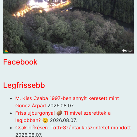
Facebook
Legfrissebb
M. Kiss Csaba 1997-ben annyit keresett mint
Göncz Árpád
2026.08.07.
Friss újburgonya! 🥔 Ti mivel szeretitek a
legjobban? 😊
2026.08.07.
Csak békésen. Tóth-Szántai köszöntetet mondott
2026.08.07.