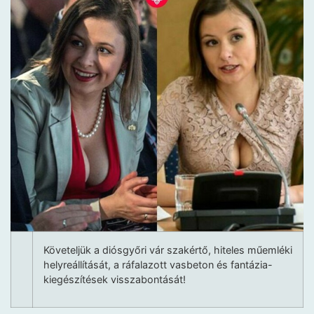
Követeljük a diósgyőri vár szakértő, hiteles műemléki
helyreállítását, a ráfalazott vasbeton és fantázia-
kiegészítések visszabontását!