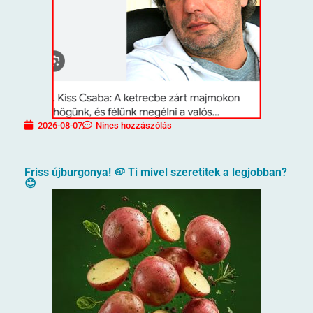
2026-08-07
Nincs hozzászólás
Friss újburgonya! 🥔 Ti mivel szeretitek a legjobban?
😊