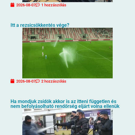
2026-08-07
1 hozzászólás
Itt a rezsicsökkentés vége?
2026-08-07
2 hozzászólás
Ha mondjuk zsídók akkor is az itteni független és
nem befolyásolható rendőrség eljárt volna ellenük