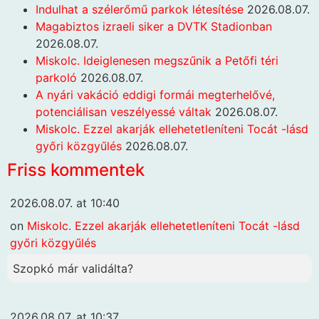
Indulhat a szélerőmű parkok létesítése
2026.08.07.
Magabiztos izraeli siker a DVTK Stadionban
2026.08.07.
Miskolc. Ideiglenesen megszűnik a Petőfi téri
parkoló
2026.08.07.
A nyári vakáció eddigi formái megterhelővé,
potenciálisan veszélyessé váltak
2026.08.07.
Miskolc. Ezzel akarják ellehetetleníteni Tocát -lásd
győri közgyűlés
2026.08.07.
Friss kommentek
2026.08.07. at 10:40
on
Miskolc. Ezzel akarják ellehetetleníteni Tocát -lásd
győri közgyűlés
Szopkó már validálta?
2026.08.07. at 10:37