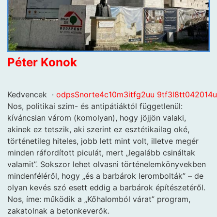
Péter Konok
Kedvencek
·
o
d
p
s
S
n
o
r
t
e
4
c
1
0
m
3
i
t
f
g
2
u
u
9
t
f
3
l
8
t
t
0
4
2
0
1
4
u
Nos, politikai szim- és antipátiáktól függetlenül:
kíváncsian várom (komolyan), hogy jöjjön valaki,
akinek ez tetszik, aki szerint ez esztétikailag oké,
történetileg hiteles, jobb lett mint volt, illetve megér
minden ráfordított piculát, mert „legalább csináltak
valamit”. Sokszor lehet olvasni történelemkönyvekben
mindenféléről, hogy „és a barbárok lerombolták” – de
olyan kevés szó esett eddig a barbárok építészetéről.
Nos, íme: működik a „Kőhalomból várat” program,
zakatolnak a betonkeverők.