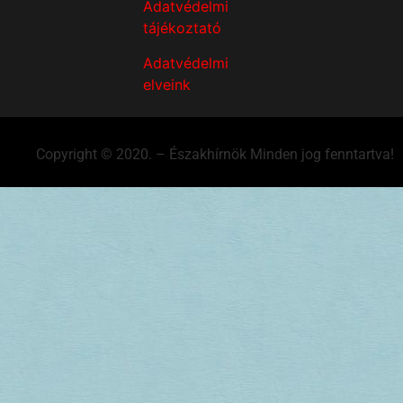
Adatvédelmi
tájékoztató
Adatvédelmi
elveink
Copyright © 2020. – Északhírnök Minden jog fenntartva!