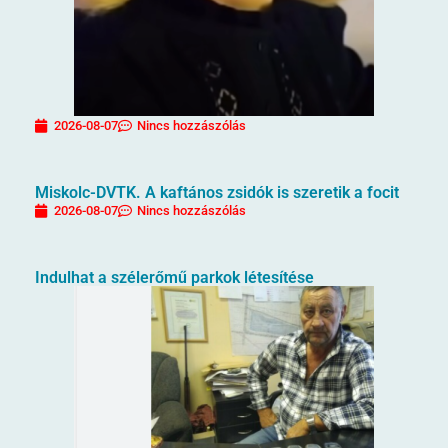
2026-08-07
Nincs hozzászólás
Miskolc-DVTK. A kaftános zsidók is szeretik a focit
2026-08-07
Nincs hozzászólás
Indulhat a szélerőmű parkok létesítése