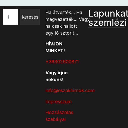
Lapunka
Ha átverték… Ha
Keresés
megvezették… Vagy
szemlézi
ha csak hallott
egy jó sztorit…
HÍVJON
MINKET!
+36302600871
Vagy írjon
nekünk!
info@eszakhirnok.com
Impresszum
Hozzászólás
szabályai