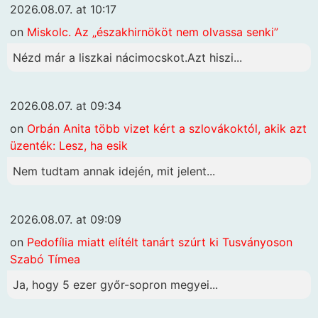
2026.08.07. at 10:17
on
Miskolc. Az „északhirnököt nem olvassa senki”
Nézd már a liszkai nácimocskot.Azt hiszi...
2026.08.07. at 09:34
on
Orbán Anita több vizet kért a szlovákoktól, akik azt
üzenték: Lesz, ha esik
Nem tudtam annak idején, mit jelent...
2026.08.07. at 09:09
on
Pedofília miatt elítélt tanárt szúrt ki Tusványoson
Szabó Tímea
Ja, hogy 5 ezer győr-sopron megyei...