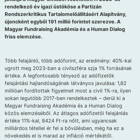
rendelkező év igazi üstököse a Partizán
Rendszerkritikus Tartalomelőállításért Alapítvány,
újoncként egyből 191 millió forintot szerezve. A
Magyar Fundraising Akadémia és a Human Dialog
friss elemzése.
Több felajánló, több adóforint, az eredmény: 40%-kal
ugrott meg 2023-ban a civilszféra szja 1% forrásának
értéke. A legfontosabb tényező az adófizetők
felajánlási hajlandóságának látványos javulása: 1,82
millióan fordítottak figyelmet most a civil 1%-ra, ilyen
sokan legutóbb 2017-ben rendelkeztek – derül ki a
Magyar Fundraising Akadémia és a Human Dialog
közös elemzéséből. Az átlagos adófizetői felajánlás
értéke 11%-kal, 8424 Ft-ra nőtt, ami ugyancsak
milliárdos tétellel ér fel a bővülésben, még ha ez a
növekedés el is marad az infláció mértékétől.