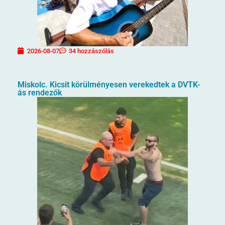
2026-08-07
34 hozzászólás
Miskolc. Kicsit körülményesen verekedtek a DVTK-
ás rendezők