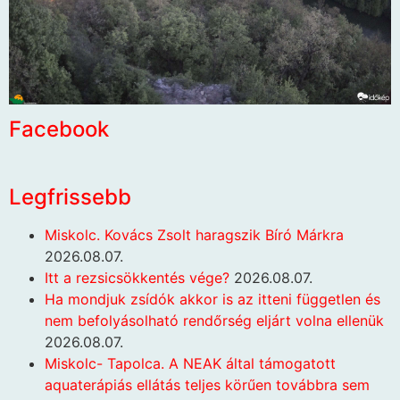
Facebook
Legfrissebb
Miskolc. Kovács Zsolt haragszik Bíró Márkra
2026.08.07.
Itt a rezsicsökkentés vége?
2026.08.07.
Ha mondjuk zsídók akkor is az itteni független és
nem befolyásolható rendőrség eljárt volna ellenük
2026.08.07.
Miskolc- Tapolca. A NEAK által támogatott
aquaterápiás ellátás teljes körűen továbbra sem