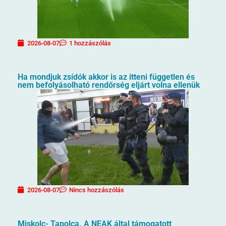
2026-08-07
1 hozzászólás
Ha mondjuk zsídók akkor is az itteni független és
nem befolyásolható rendőrség eljárt volna ellenük
2026-08-07
Nincs hozzászólás
Miskolc- Tapolca. A NEAK által támogatott