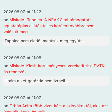
2026.08.07. at 11:22
on
Miskolc- Tapolca. A NEAK által támogatott
aquaterápiás ellátás teljes körűen továbbra sem
valósult meg
Tapolca nem eladó, mentsük meg együtt...
2026.08.07. at 11:08
on
Miskolc. Kicsit körülményesen verekedtek a DVTK-
ás rendezők
Uraim a két garázda nem izraeli...
2026.08.07. at 11:07
on
Orbán Anita több vizet kért a szlovákoktól, akik azt
üzenték: Lesz, ha esik