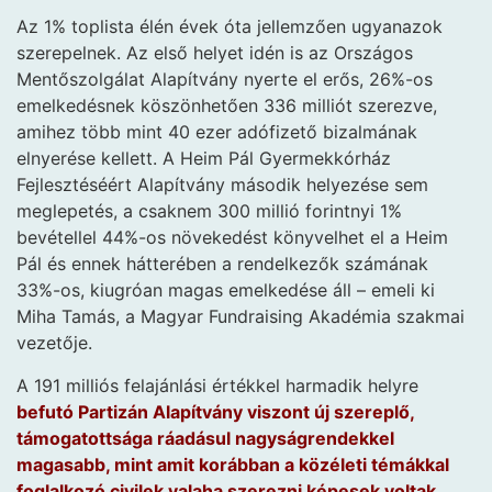
Az 1% toplista élén évek óta jellemzően ugyanazok
szerepelnek. Az első helyet idén is az Országos
Mentőszolgálat Alapítvány nyerte el erős, 26%-os
emelkedésnek köszönhetően 336 milliót szerezve,
amihez több mint 40 ezer adófizető bizalmának
elnyerése kellett. A Heim Pál Gyermekkórház
Fejlesztéséért Alapítvány második helyezése sem
meglepetés, a csaknem 300 millió forintnyi 1%
bevétellel 44%-os növekedést könyvelhet el a Heim
Pál és ennek hátterében a rendelkezők számának
33%-os, kiugróan magas emelkedése áll – emeli ki
Miha Tamás, a Magyar Fundraising Akadémia szakmai
vezetője.
A 191 milliós felajánlási értékkel harmadik helyre
befutó Partizán Alapítvány viszont új szereplő,
támogatottsága ráadásul nagyságrendekkel
magasabb, mint amit korábban a közéleti témákkal
foglalkozó civilek valaha szerezni képesek voltak.