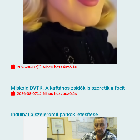
2026-08-07
Nincs hozzászólás
Miskolc-DVTK. A kaftános zsidók is szeretik a focit
2026-08-07
Nincs hozzászólás
Indulhat a szélerőmű parkok létesítése