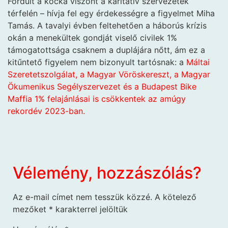
Fordult a kocka viszont a karitatív szervezetek
térfelén – hívja fel egy érdekességre a figyelmet Miha
Tamás. A tavalyi évben feltehetően a háborús krízis
okán a menekültek gondját viselő civilek 1%
támogatottsága csaknem a duplájára nőtt, ám ez a
kitűntető figyelem nem bizonyult tartósnak: a
Máltai
Szeretetszolgálat, a Magyar Vöröskereszt, a Magyar
Ökumenikus Segélyszervezet és a Budapest Bike
Maffia 1% felajánlásai is csökkentek az amúgy
rekordév 2023-ban.
Vélemény, hozzászólás?
Az e-mail címet nem tesszük közzé.
A kötelező
mezőket
*
karakterrel jelöltük