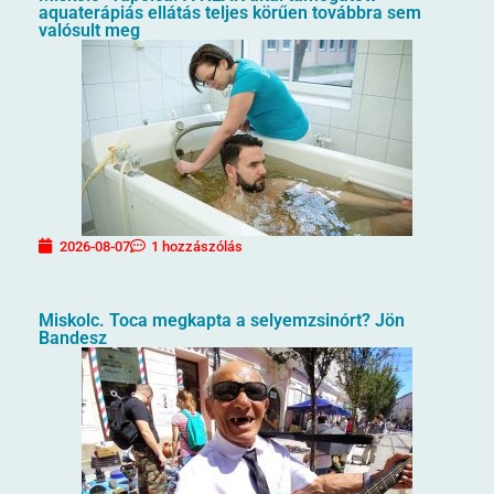
aquaterápiás ellátás teljes körűen továbbra sem
valósult meg
2026-08-07
1 hozzászólás
Miskolc. Toca megkapta a selyemzsinórt? Jön
Bandesz