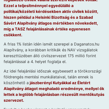
Ezzel a teljesítménnyel egyedülálló a
politikai/közéleti kérdésekben aktív civilek között,
hiszen például a Helsinki Bizottság és a Szabad
Sávért Alapítvány átlagos mértékben növekedett,
míg a TASZ felajánlásainak értéke egyenesen
csökkent.
A friss 1% listán idén ismét szerepel a Daganatos.hu
Alapítvány, a korábban kritikák és NAV vizsgálatok
kereszttüzében álló civilszervezet 175 millió forint
felajánlással a 4. helyet foglalja el.
Az idei felajánlási időszak egybeesett a törökországi
földrengés mentési munkálataival, talán ennek is
köszönhető a
jászberényi Kutyákkal az Életért
Alapítvány átlagot meghaladó eredménye, mellyel ők
lettek a legtöbb felajánlásban részesült mentőkutyás
szervezet.