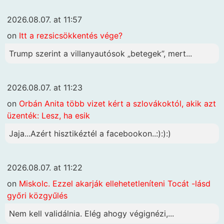
2026.08.07. at 11:57
on
Itt a rezsicsökkentés vége?
Trump szerint a villanyautósok „betegek”, mert...
2026.08.07. at 11:23
on
Orbán Anita több vizet kért a szlovákoktól, akik azt
üzenték: Lesz, ha esik
Jaja...Azért hisztikéztél a facebookon..:):):)
2026.08.07. at 11:22
on
Miskolc. Ezzel akarják ellehetetleníteni Tocát -lásd
győri közgyűlés
Nem kell validálnia. Elég ahogy végignézi,...