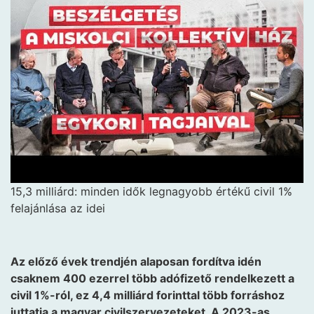
15,3 milliárd: minden idők legnagyobb értékű civil 1%
felajánlása az idei
Az előző évek trendjén alaposan fordítva idén
csaknem 400 ezerrel több adófizető rendelkezett a
civil 1%-ról, ez 4,4 milliárd forinttal több forráshoz
juttatja a magyar civilszervezeteket. A 2023-as