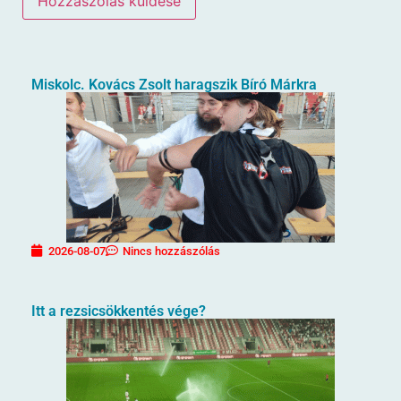
Miskolc. Kovács Zsolt haragszik Bíró Márkra
2026-08-07
Nincs hozzászólás
Itt a rezsicsökkentés vége?