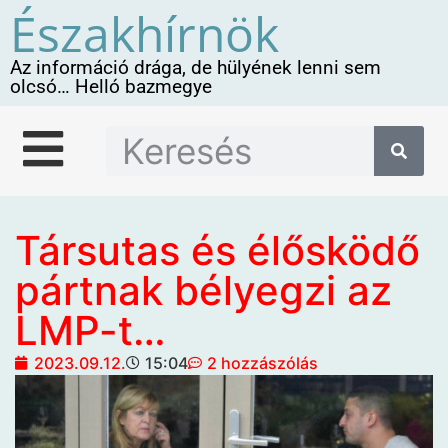
Északhírnök
Az információ drága, de hülyének lenni sem
olcsó… Helló bazmegye
Társutas és élősködő
pártnak bélyegzi az
LMP-t…
2023.09.12.
15:04
2 hozzászólás