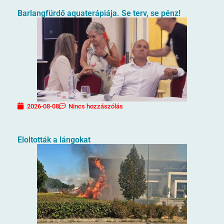
Barlangfürdő aquaterápiája. Se terv, se pénz!
2026-08-08
Nincs hozzászólás
Eloltották a lángokat