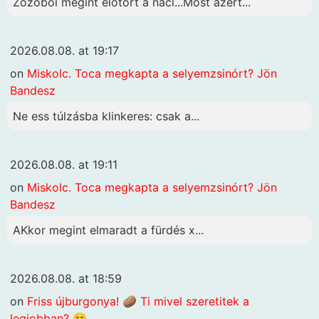
Zozóból megint előtört a náci...Most azért...
2026.08.08. at 19:17
on
Miskolc. Toca megkapta a selyemzsinórt? Jön
Bandesz
Ne ess túlzásba klinkeres: csak a...
2026.08.08. at 19:11
on
Miskolc. Toca megkapta a selyemzsinórt? Jön
Bandesz
AKkor megint elmaradt a fürdés x...
2026.08.08. at 18:59
on
Friss újburgonya! 🥔 Ti mivel szeretitek a
legjobban? 😊