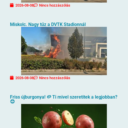
2026-08-08
Nincs hozzászólás
Miskolc. Nagy tűz a DVTK Stadionnál
2026-08-08
Nincs hozzászólás
Friss újburgonya! 🥔 Ti mivel szeretitek a legjobban?
😊