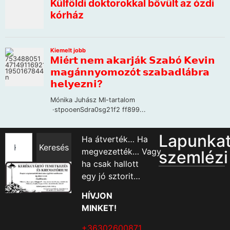
Lapunka
Ha átverték… Ha
Keresés
megvezették… Vagy
szemlézi
ha csak hallott
egy jó sztorit…
HÍVJON
MINKET!
+36302600871