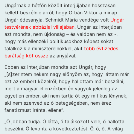
Ungárnak a hétfőn közölt interjújában hosszasan
kellett beszélnie arról, hogy Orbán Viktor a minap
Ungár édesanyja, Schmidt Mária vendége volt
Ungár
testvérének abbáziai villájában
. Ungár az interjúban
azt mondta, nem újdonság – és valóban nem az -,
hogy más ellenzéki politikusokhoz képest sokat
találkozik a miniszterelnökkel, akit
több évtizedes
barátság köt össze
az anyjával.
Ebben az interjúban mondta azt Ungár, hogy
„[s]zerintem nekem nagy előnyöm az, hogy láttam már
ezt az embert közelről, hogy hallottam már beszélni,
mert a magyar ellenzékben én vagyok jelenleg az
egyetlen ember, aki nem tartja őt egy mitikus lénynek,
aki nem szenved az ő betegségében, nem érez
fanatizmust iránta, ellene”.
„Ő jobban tudja. Ő látta, ő találkozott vele, ő hallotta
beszélni. Ő levonta a következtetést. Ő, ő, ő. A világ