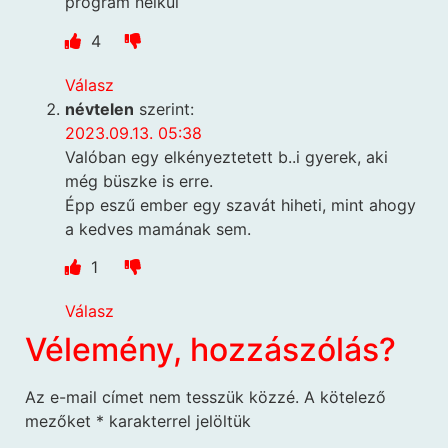
program nélkül
4
Válasz
névtelen
szerint:
2023.09.13. 05:38
Valóban egy elkényeztetett b..i gyerek, aki
még büszke is erre.
Épp eszű ember egy szavát hiheti, mint ahogy
a kedves mamának sem.
1
Válasz
Vélemény, hozzászólás?
Az e-mail címet nem tesszük közzé.
A kötelező
mezőket
*
karakterrel jelöltük