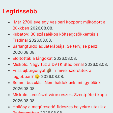
Legfrissebb
Már 2700 éve egy vasipari központ működött a
Bükkben
2026.08.08.
Kubatov: 30 százalékos költségcsökkentés a
Fradinál
2026.08.08.
Barlangfürdő aquaterápiája. Se terv, se pénz!
2026.08.08.
Eloltották a lángokat
2026.08.08.
Miskolc. Nagy tűz a DVTK Stadionnál
2026.08.08.
Friss újburgonya! 🥔 Ti mivel szeretitek a
legjobban? 😊
2026.08.08.
Semmi buzulás…Nem haldoklunk, mi így élünk
2026.08.08.
Miskolc. Lecsúszó városrészek. Szentpéteri kapu
2026.08.08.
Hollósy a megüresedő fideszes helyekre utazik a
Parlamentben
2026.08.08.