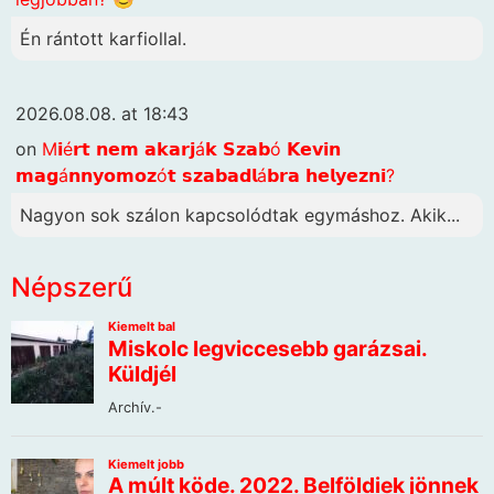
Én rántott karfiollal.
2026.08.08. at 18:43
on
M𝗶é𝗿𝘁 𝗻𝗲𝗺 𝗮𝗸𝗮𝗿𝗷á𝗸 𝗦𝘇𝗮𝗯ó 𝗞𝗲𝘃𝗶𝗻
𝗺𝗮𝗴á𝗻𝗻𝘆𝗼𝗺𝗼𝘇ó𝘁 𝘀𝘇𝗮𝗯𝗮𝗱𝗹á𝗯𝗿𝗮 𝗵𝗲𝗹𝘆𝗲𝘇𝗻𝗶?
Nagyon sok szálon kapcsolódtak egymáshoz. Akik...
Népszerű