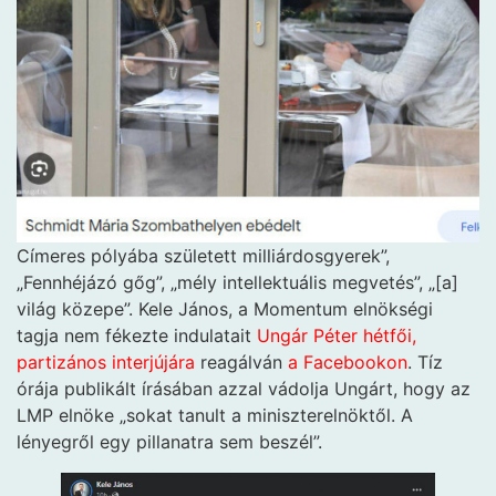
Címeres pólyába született milliárdosgyerek”,
„Fennhéjázó gőg”, „mély intellektuális megvetés”, „[a]
világ közepe”. Kele János, a Momentum elnökségi
tagja nem fékezte indulatait
Ungár Péter hétfői,
partizános interjújára
reagálván
a Facebookon
. Tíz
órája publikált írásában azzal vádolja Ungárt, hogy az
LMP elnöke „sokat tanult a miniszterelnöktől. A
lényegről egy pillanatra sem beszél”.