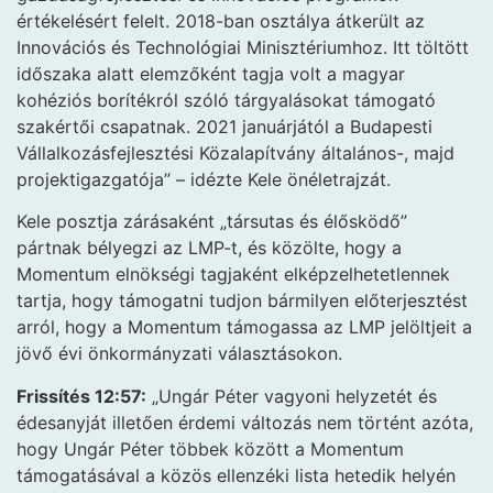
értékelésért felelt. 2018-ban osztálya átkerült az
Innovációs és Technológiai Minisztériumhoz. Itt töltött
időszaka alatt elemzőként tagja volt a magyar
kohéziós borítékról szóló tárgyalásokat támogató
szakértői csapatnak. 2021 januárjától a Budapesti
Vállalkozásfejlesztési Közalapítvány általános-, majd
projektigazgatója” – idézte Kele önéletrajzát.
Kele posztja zárásaként „társutas és élősködő”
pártnak bélyegzi az LMP-t, és közölte, hogy a
Momentum elnökségi tagjaként elképzelhetetlennek
tartja, hogy támogatni tudjon bármilyen előterjesztést
arról, hogy a Momentum támogassa az LMP jelöltjeit a
jövő évi önkormányzati választásokon.
Frissítés 12:57:
„Ungár Péter vagyoni helyzetét és
édesanyját illetően érdemi változás nem történt azóta,
hogy Ungár Péter többek között a Momentum
támogatásával a közös ellenzéki lista hetedik helyén