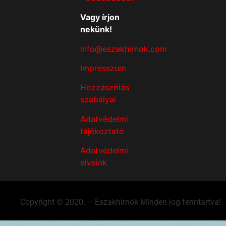
Vagy írjon
nekünk!
info@eszakhirnok.com
Impresszum
Hozzászólás
szabályai
Adatvédelmi
tájékoztató
Adatvédelmi
elveink
Copyright © 2020. – Északhírnök Minden jog fenntartva!