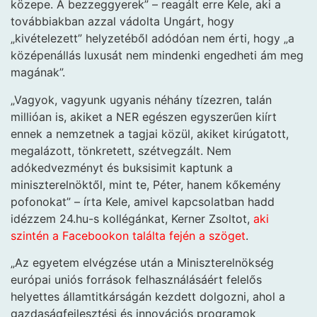
közepe. A bezzeggyerek” – reagált erre Kele, aki a
továbbiakban azzal vádolta Ungárt, hogy
„kivételezett” helyzetéből adódóan nem érti, hogy „a
középenállás luxusát nem mindenki engedheti ám meg
magának”.
„Vagyok, vagyunk ugyanis néhány tízezren, talán
millióan is, akiket a NER egészen egyszerűen kiírt
ennek a nemzetnek a tagjai közül, akiket kirúgatott,
megalázott, tönkretett, szétvegzált. Nem
adókedvezményt és buksisimit kaptunk a
miniszterelnöktől, mint te, Péter, hanem kőkemény
pofonokat” – írta Kele, amivel kapcsolatban hadd
idézzem 24.hu-s kollégánkat, Kerner Zsoltot,
aki
szintén a Facebookon találta fején a szöget
.
„Az egyetem elvégzése után a Miniszterelnökség
európai uniós források felhasználásáért felelős
helyettes államtitkárságán kezdett dolgozni, ahol a
gazdaságfejlesztési és innovációs programok