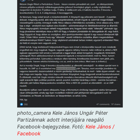
photo_camera
Kele János Ungár Péter
Partizánnak adott interjújára reagáló
Facebook-bejegyzése.
Fotó:
Kele János /
Facebook