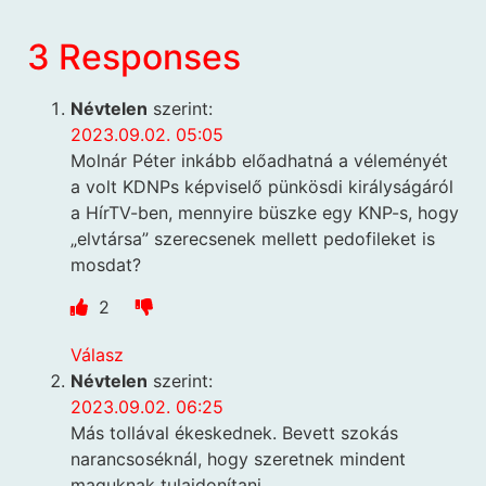
3 Responses
Névtelen
szerint:
2023.09.02. 05:05
Molnár Péter inkább előadhatná a véleményét
a volt KDNPs képviselő pünkösdi királyságáról
a HírTV-ben, mennyire büszke egy KNP-s, hogy
„elvtársa” szerecsenek mellett pedofileket is
mosdat?
2
Válasz
Névtelen
szerint:
2023.09.02. 06:25
Más tollával ékeskednek. Bevett szokás
narancsoséknál, hogy szeretnek mindent
maguknak tulajdonítani.