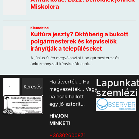
Lapunka
Ha átverték… Ha
Keresés
megvezették… Vagy
szemlézi
ha csak hallott
egy jó sztorit…
HÍVJON
MINKET!
+36302600871