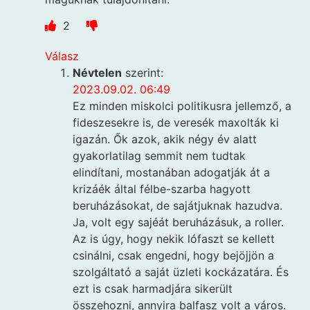
2
Válasz
Névtelen
szerint:
2023.09.02. 06:49
Ez minden miskolci politikusra jellemző, a
fideszesekre is, de veresék maxolták ki
igazán. Ők azok, akik négy év alatt
gyakorlatilag semmit nem tudtak
elindítani, mostanában adogatják át a
krizáék által félbe-szarba hagyott
beruházásokat, de sajátjuknak hazudva.
Ja, volt egy sajéát beruházásuk, a roller.
Az is úgy, hogy nekik lófaszt se kellett
csinálni, csak engedni, hogy bejöjjön a
szolgáltató a saját üzleti kockázatára. És
ezt is csak harmadjára sikerült
összehozni, annyira balfasz volt a város.