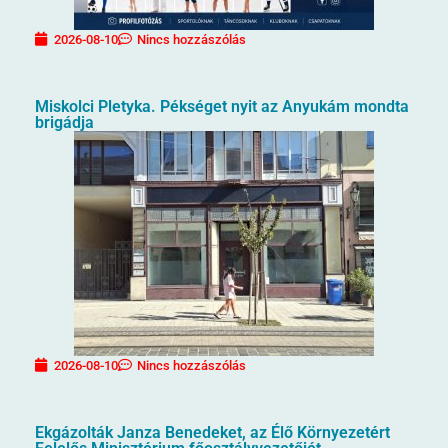
2026-08-10
Nincs hozzászólás
Miskolci Pletyka. Pékséget nyit az Anyukám mondta
brigádja
2026-08-10
Nincs hozzászólás
Ekgázolták Janza Benedeket, az Élő Környezetért