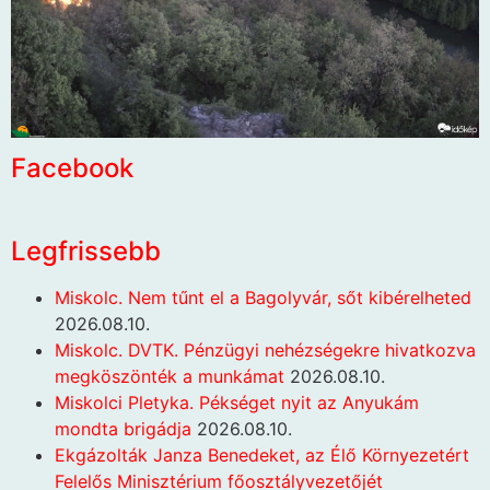
Facebook
Legfrissebb
Miskolc. Nem tűnt el a Bagolyvár, sőt kibérelheted
2026.08.10.
Miskolc. DVTK. Pénzügyi nehézségekre hivatkozva
megköszönték a munkámat
2026.08.10.
Miskolci Pletyka. Pékséget nyit az Anyukám
mondta brigádja
2026.08.10.
Ekgázolták Janza Benedeket, az Élő Környezetért
Felelős Minisztérium főosztályvezetőjét