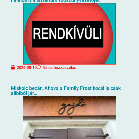
Felelős Minisztérium főosztályvezetőjét
2026-08-10
Nincs hozzászólás
Miskolc bezár. Ahova a Family Frost kocsi is csak
alibiből jár…