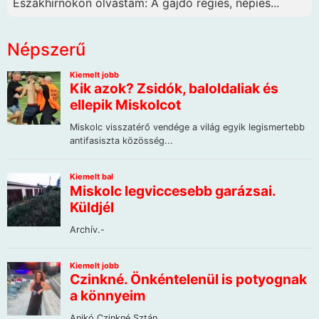
Északhírnökön olvastam: A gajdó régies, népies...
Népszerű