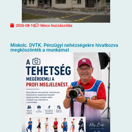
2026-08-10
Nincs hozzászólás
Miskolc. DVTK. Pénzügyi nehézségekre hivatkozva
megköszönték a munkámat