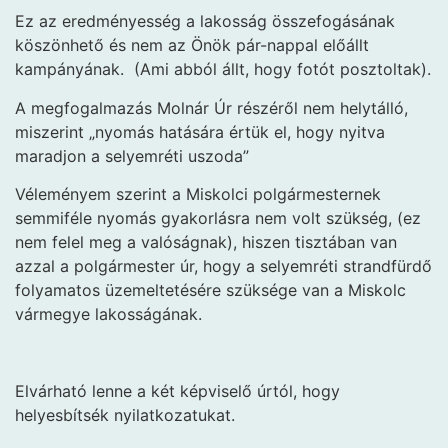
Ez az eredményesség a lakosság összefogásának
köszönhető és nem az Önök pár-nappal előállt
kampányának. (Ami abból állt, hogy fotót posztoltak).
A megfogalmazás Molnár Úr részéről nem helytálló,
miszerint „nyomás hatására értük el, hogy nyitva
maradjon a selyemréti uszoda”
Véleményem szerint a Miskolci polgármesternek
semmiféle nyomás gyakorlásra nem volt szükség, (ez
nem felel meg a valóságnak), hiszen tisztában van
azzal a polgármester úr, hogy a selyemréti strandfürdő
folyamatos üzemeltetésére szüksége van a Miskolc
vármegye lakosságának.
Elvárható lenne a két képviselő úrtól, hogy
helyesbítsék nyilatkozatukat.