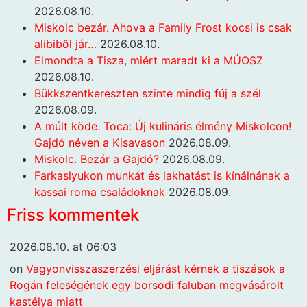
2026.08.10.
Miskolc bezár. Ahova a Family Frost kocsi is csak
alibiből jár…
2026.08.10.
Elmondta a Tisza, miért maradt ki a MÚOSZ
2026.08.10.
Bükkszentkereszten szinte mindig fúj a szél
2026.08.09.
A múlt köde. Toca: Új kulináris élmény Miskolcon!
Gajdó néven a Kisavason
2026.08.09.
Miskolc. Bezár a Gajdó?
2026.08.09.
Farkaslyukon munkát és lakhatást is kínálnának a
kassai roma családoknak
2026.08.09.
Friss kommentek
2026.08.10. at 06:03
on
Vagyonvisszaszerzési eljárást kérnek a tiszások a
Rogán feleségének egy borsodi faluban megvásárolt
kastélya miatt