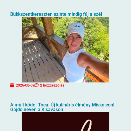
Bükkszentkereszten szinte mindig fúj a szél
2026-08-09
2 hozzászólás
A múlt köde. Toca: Új kulináris élmény Miskolcon!
Gajdó néven a Kisavason