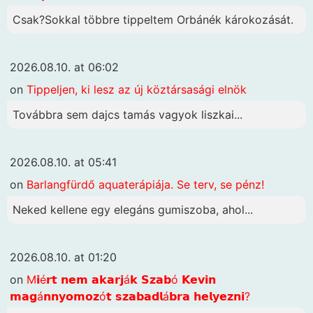
Csak?Sokkal többre tippeltem Orbánék károkozását.
2026.08.10. at 06:02
on
Tippeljen, ki lesz az új köztársasági elnök
Továbbra sem dajcs tamás vagyok liszkai...
2026.08.10. at 05:41
on
Barlangfürdő aquaterápiája. Se terv, se pénz!
Neked kellene egy elegáns gumiszoba, ahol...
2026.08.10. at 01:20
on
M𝗶é𝗿𝘁 𝗻𝗲𝗺 𝗮𝗸𝗮𝗿𝗷á𝗸 𝗦𝘇𝗮𝗯ó 𝗞𝗲𝘃𝗶𝗻
𝗺𝗮𝗴á𝗻𝗻𝘆𝗼𝗺𝗼𝘇ó𝘁 𝘀𝘇𝗮𝗯𝗮𝗱𝗹á𝗯𝗿𝗮 𝗵𝗲𝗹𝘆𝗲𝘇𝗻𝗶?