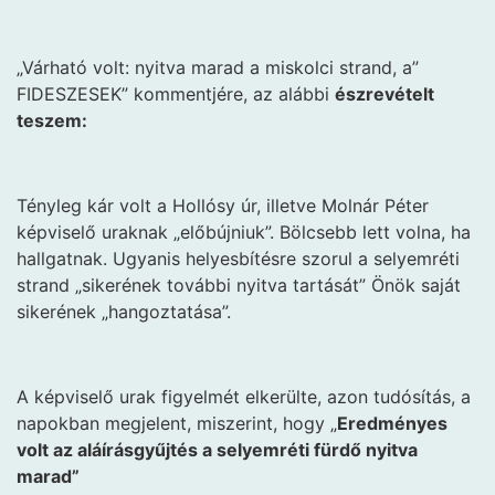
„Várható volt: nyitva marad a miskolci strand, a”
FIDESZESEK” kommentjére, az alábbi
észrevételt
teszem:
Tényleg kár volt a Hollósy úr, illetve Molnár Péter
képviselő uraknak „előbújniuk”. Bölcsebb lett volna, ha
hallgatnak. Ugyanis helyesbítésre szorul a selyemréti
strand „sikerének további nyitva tartását” Önök saját
sikerének „hangoztatása”.
A képviselő urak figyelmét elkerülte, azon tudósítás, a
napokban megjelent, miszerint, hogy „
Eredményes
volt az aláírásgyűjtés
a selyemréti fürdő nyitva
marad”