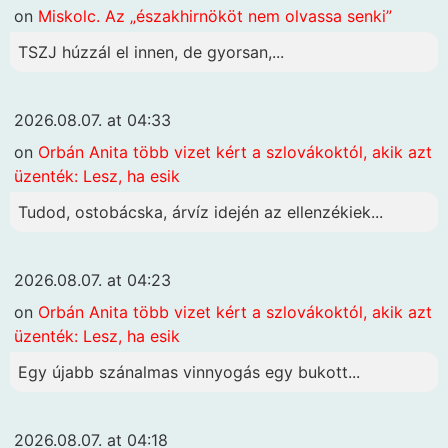
on
Miskolc. Az „északhirnököt nem olvassa senki”
TSZJ húzzál el innen, de gyorsan,...
2026.08.07. at 04:33
on
Orbán Anita több vizet kért a szlovákoktól, akik azt
üzenték: Lesz, ha esik
Tudod, ostobácska, árvíz idején az ellenzékiek...
2026.08.07. at 04:23
on
Orbán Anita több vizet kért a szlovákoktól, akik azt
üzenték: Lesz, ha esik
Egy újabb szánalmas vinnyogás egy bukott...
2026.08.07. at 04:18