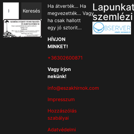
Lapunka
Ha átverték… Ha
Keresés
megvezették… Vagy
szemlézi
ha csak hallott
egy jó sztorit…
HÍVJON
MINKET!
+36302600871
Vagy írjon
nekünk!
info@eszakhirnok.com
Impresszum
Hozzászólás
szabályai
Adatvédelmi