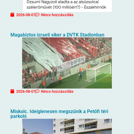
2026-08-07
Nincs hozzászólás
Magabiztos izraeli siker a DVTK Stadionban
2026-08-07
Nincs hozzászólás
Miskolc. Ideiglenesen megszűnik a Petőfi téri
parkoló