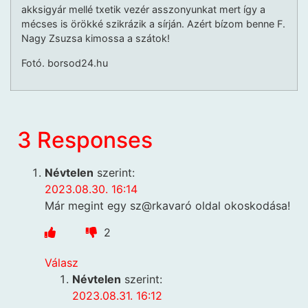
akksigyár mellé txetik vezér asszonyunkat mert így a
mécses is örökké szikrázik a sírján. Azért bízom benne F.
Nagy Zsuzsa kimossa a szátok!
Fotó. borsod24.hu
3 Responses
Névtelen
szerint:
2023.08.30. 16:14
Már megint egy sz@rkavaró oldal okoskodása!
2
Válasz
Névtelen
szerint:
2023.08.31. 16:12