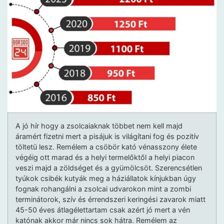
A jó hír hogy a zsolcaiaknak többet nem kell majd
áramért fizetni mert a pisájuk is világítani fog és pozitív
töltetü lesz. Remélem a csöbör kató vénasszony élete
végéig ott marad és a helyi termelőktől a helyi piacon
veszi majd a zöldséget és a gyümölcsöt. Szerencsétlen
tyúkok csibék kutyák meg a háziállatok kínjukban úgy
fognak rohangálni a zsolcai udvarokon mint a zombi
terminátorok, szív és érrendszeri keringési zavarok miatt
45-50 éves átlagélettartam csak azért jó mert a vén
katónak akkor már nincs sok hátra. Remélem az