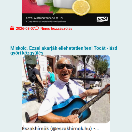
2026-08-07
Nincs hozzászólás
Miskolc. Ezzel akarják ellehetetleníteni Tocát -lásd
győri közgyűlés