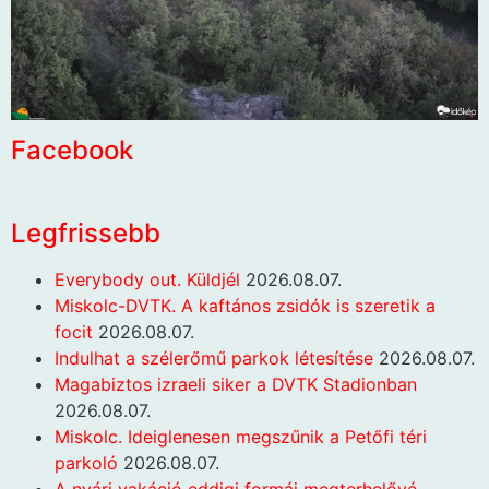
Facebook
Legfrissebb
Everybody out. Küldjél
2026.08.07.
Miskolc-DVTK. A kaftános zsidók is szeretik a
focit
2026.08.07.
Indulhat a szélerőmű parkok létesítése
2026.08.07.
Magabiztos izraeli siker a DVTK Stadionban
2026.08.07.
Miskolc. Ideiglenesen megszűnik a Petőfi téri
parkoló
2026.08.07.
A nyári vakáció eddigi formái megterhelővé,